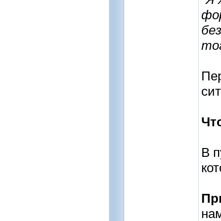
фор
без
то
Пер
сит
Чт
В п
кот
Пр
нам