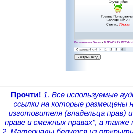
Стучащийся
Группа: Пользовате
Сообщений:
20
Статус:
Убежал
Космическая Этика
»
В ПОИСКАХ ИСТИН
4
Страница
4
из
4
«
1
2
3
Прочти!
1. Все используемые а
ссылки на которые размещены 
изготовителя (владельца прав)
и
праве и смежных правах", а такж
2. Материалы берутся из открыты