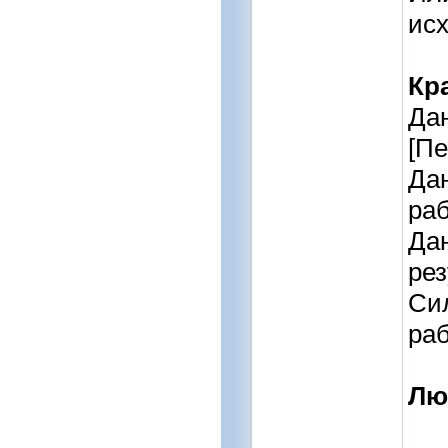
исх
Кр
Дан
[Пе
Дан
раб
Дан
рез
Сил
раб
Лю