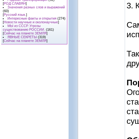
3. 
[
РОД СЛАВЯН
]
Значения разных слов и выражений
(60)
[
Русский язык.
]
Интересные факты и открытия
(274)
[
Новости научные и околонаучные
]
Сам
МЫ из СССР. Угрозы
существованию РОССИИ.
(161)
ис
[
Сейчас на планете ЗЕМЛЯ
]
ЯВНЫЕ СЕКРЕТЫ
(319)
[
Сейчас на планете ЗЕМЛЯ
]
Так
дру
По
Ого
ста
ста
сущ