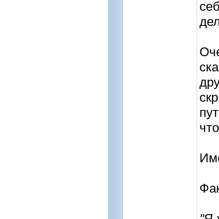
себ
дел
Оче
ска
дру
скр
пут
что
Име
Фа
"Я 