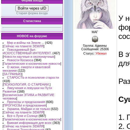
Форма входа
Войти через uID
Старая форма входа
У н
Статистика
фор
МАГ
сос
НОВОЕ на форуме
Мир и войны на Земле ...
(426)
Группа: Админы
[
Сейчас на планете ЗЕМЛЯ
]
Сообщений:
25306
Повседневный быт.
В э
ИСКУССТВЕННЫЙ ИНТЕЛЛЕКТ.
(467)
Статус:
Убежал
[
Новости научные и околонаучные
]
Новости Космоса
(364)
для
[
Галактические и космические новости
]
О жизни, смерти и квантовой
механике
(122)
[
ЗА ГРАНЬЮ
]
СТАРОСТЬ и психология старости
Ра
(418)
[
ПСИХОЛОГИЯ. О СТАРЕНИИ.
]
Лжеучения и ловушки на Пути
Развития
(168)
[
Космическая ЭТИКА и РАЗВИТИЕ
Су
человека
]
Прогнозы и предсказания
(606)
[
ПРОГНОЗЫ и предсказания
]
Украина. Майдан и не только
(632)
[
Сейчас на планете ЗЕМЛЯ
]
1. 
Все о Луне и Солнце
(687)
[
Галактические и космические новости
]
Важная информация для всех
(363)
2. 
[
Сейчас на планете ЗЕМЛЯ
]
Родовая Трансформация
(92)