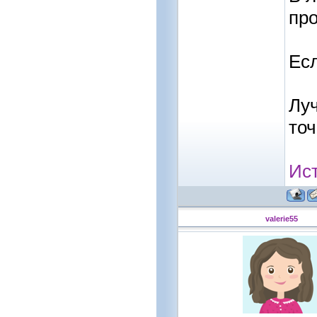
про
Есл
Луч
точ
Ис
valerie55