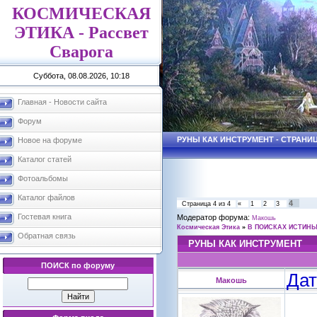
КОСМИЧЕСКАЯ
ЭТИКА - Рассвет
Сварога
Суббота, 08.08.2026, 10:18
Главная - Новости сайта
Форум
РУНЫ КАК ИНСТРУМЕНТ - СТРАНИЦ
Новое на форуме
Каталог статей
Фотоальбомы
Каталог файлов
4
Страница
4
из
4
«
1
2
3
Гостевая книга
Модератор форума:
Макошь
Космическая Этика
»
В ПОИСКАХ ИСТИН
Обратная связь
РУНЫ КАК ИНСТРУМЕНТ
ПОИСК по форуму
Дат
Макошь