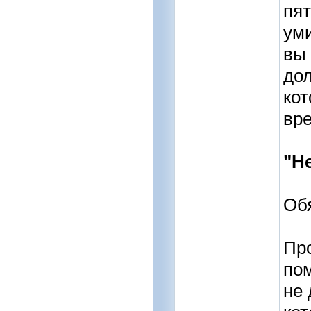
пят
уми
вы 
дол
кот
вре
"Не
Обя
Про
пом
не 