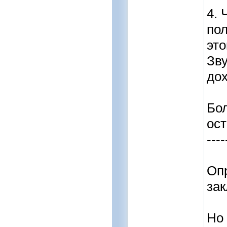
4. 
пол
это
Зву
дох
Бо
ост
----
Оп
зак
Но 