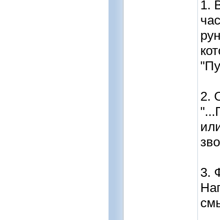
1. 
час
рун
кот
"Пу
2. 
"..
или
зво
3. 
На
смы