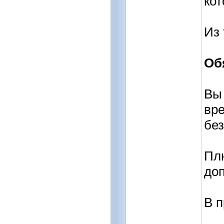
кот
Из 
Об
Вы 
вре
без
Плю
до
В п