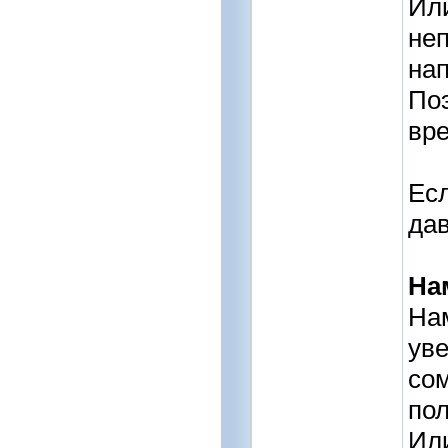
Или
неп
нап
Поэ
вре
Есл
дав
На
Нам
уве
сом
пол
Или