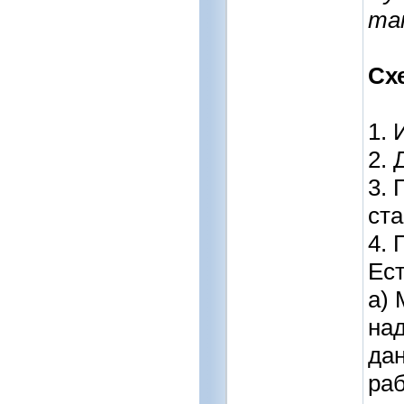
та
Сх
1. 
2. 
3. 
ста
4. 
Ест
а) 
над
дан
раб