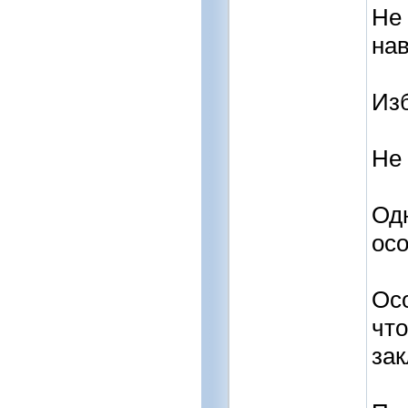
Не 
нав
Изб
Не 
Одн
осо
Осо
что
зак