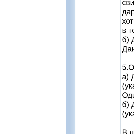
сви
да
хот
в т
б)
Дан
5.О
а) 
(ук
Оди
б) 
(ук
В л