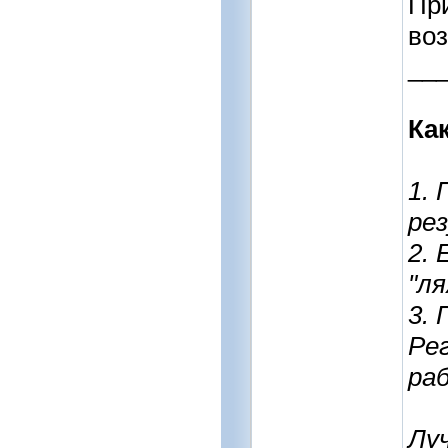
При
во
__
Ка
1.
ре
2.
"ля
3.
Ре
ра
Лу