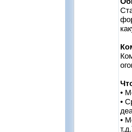
Об
Ста
фор
ка
Ко
Ком
ог
Чт
• М
• С
де
• М
т.д.