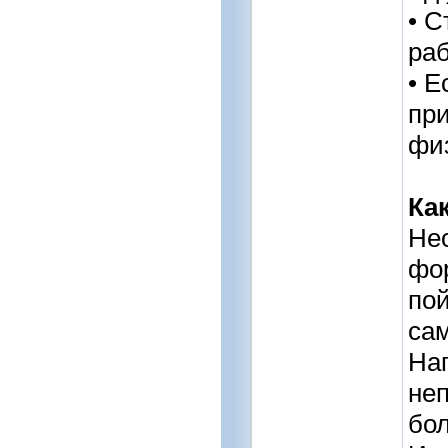
• С
раб
• Е
при
физ
Ка
Нео
фор
пой
сам
Нап
неп
бол