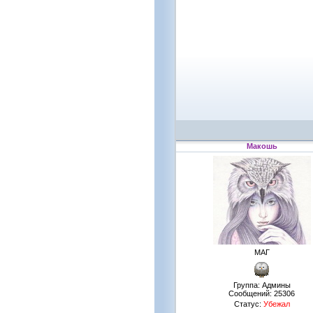
Макошь
МАГ
Группа: Админы
Сообщений:
25306
Статус:
Убежал