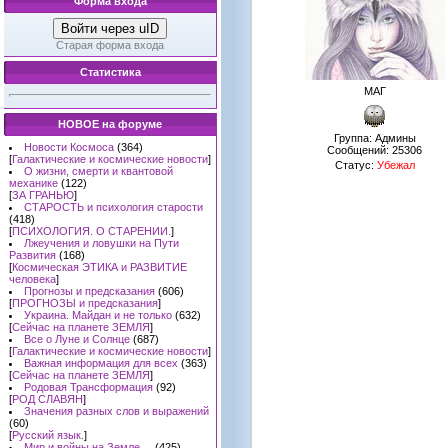
Форма входа
Войти через uID
Старая форма входа
Статистика
МАГ
НОВОЕ на форуме
Группа: Админы
Новости Космоса
(364)
Сообщений:
25306
[
Галактические и космические новости
]
Статус:
Убежал
О жизни, смерти и квантовой
механике
(122)
[
ЗА ГРАНЬЮ
]
СТАРОСТЬ и психология старости
(418)
[
ПСИХОЛОГИЯ. О СТАРЕНИИ.
]
Лжеучения и ловушки на Пути
Развития
(168)
[
Космическая ЭТИКА и РАЗВИТИЕ
человека
]
Прогнозы и предсказания
(606)
[
ПРОГНОЗЫ и предсказания
]
Украина. Майдан и не только
(632)
[
Сейчас на планете ЗЕМЛЯ
]
Все о Луне и Солнце
(687)
[
Галактические и космические новости
]
Важная информация для всех
(363)
[
Сейчас на планете ЗЕМЛЯ
]
Родовая Трансформация
(92)
[
РОД СЛАВЯН
]
Значения разных слов и выражений
(60)
[
Русский язык.
]
Мир и войны на Земле ...
(425)