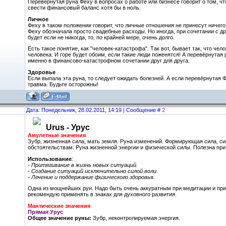
Перевёрнутая руна Феху в вопросах о работе или бизнесе говорит о том, чт
свести финансовый баланс хотя бы в ноль.
Личное
Феху в таком положении говорит, что личные отношения не принесут ничего
Феху обозначала просто свадебные расходы. Но иногда, при сочетании с др
будет если не никогда, то, по крайней мере, очень долго.
Есть такое понятие, как "человек-катастрофа". Так вот, бывает так, что чел
человека. И горе будет обоим, если такие люди поженятся! А перевёрнутая
именно в финансово-катастрофном сочетании друг для друга.
Здоровье
Если выпала эта руна, то следует ожидать болезней. А если перевёрнутая 
травма. Будьте осторожны!
Дата: Понедельник, 28.02.2011, 14:19 | Сообщение #
2
Urus - Урус
Амулетные значения
Зубр, жизненная сила, мать земля. Руна изменений. Формирующая сила, 
обстоятельствам. Руна жизненной энергии и физической силы. Полезна при 
Использование
:
-
Притягивание в жизнь новых ситуаций.
- Создание ситуаций исключительно силой воли.
- Лечение и поддержание физического здоровья.
Одна из мощнейших рун. Надо быть очень аккуратным при медитации и при
рекомендую применять в знаках для духовного развития.
Мантические значения
Прямая Урус
Общее значение руны:
Зубр, неконтролируемая энергия.