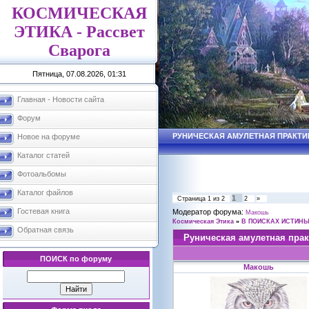
КОСМИЧЕСКАЯ
ЭТИКА - Рассвет
Сварога
Пятница, 07.08.2026, 01:31
Главная - Новости сайта
Форум
РУНИЧЕСКАЯ АМУЛЕТНАЯ ПРАКТИ
Новое на форуме
Каталог статей
Фотоальбомы
Каталог файлов
1
Страница
1
из
2
2
»
Гостевая книга
Модератор форума:
Макошь
Космическая Этика
»
В ПОИСКАХ ИСТИН
Обратная связь
Руническая амулетная прак
ПОИСК по форуму
Макошь