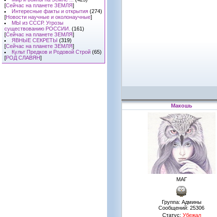
[
Сейчас на планете ЗЕМЛЯ
]
Интересные факты и открытия
(274)
[
Новости научные и околонаучные
]
МЫ из СССР. Угрозы
существованию РОССИИ.
(161)
[
Сейчас на планете ЗЕМЛЯ
]
ЯВНЫЕ СЕКРЕТЫ
(319)
[
Сейчас на планете ЗЕМЛЯ
]
Культ Предков и Родовой Строй
(65)
[
РОД СЛАВЯН
]
Макошь
МАГ
Группа: Админы
Сообщений:
25306
Статус:
Убежал