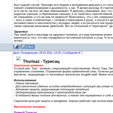
Был чудный случай. Приходит вся модная и молодёжная девушка и со слезами 
говорит, взаимопонимания и душевности, у нас. Я делаю расклад. В старто
есть кисло так всё, аж лицо перекашивает. Я девушку спрашиваю, мол, что ж
родители хорошие, и образование хорошее, и он такой весь перспективный,
её спрашиваю, а что же вам не нравится? Выяснилось, что у них совершен
– весь в горах и компьютере, с гитарой и паяльником в руках, а она вся в 
несовместимость менталитетов у молодых людей, а встречаться они продолж
таким хорошим мальчиком (девочкой). Вот их отношения и "перегорели", да 
Здоровье
При такой руне в раскладе на здоровье человека, его родственников можно 
вероятность того, что ему понадобится постоянный контроль и уход. То ест
аптеку".
Дата: Понедельник, 28.02.2011, 14:25 | Сообщение #
3
Thurisaz - Турисац
Амулетные значения
Острый шип. Турс - великан, сокрушающий сопротивление. Молот Тора. На
управлению сознанием. Отраженная форма применённой силы. Полезна для 
амулетах, защищающих от негативных магических воздействий. Можно испо
Использование:
-
Новые начинания.
- Для увеличения удачных исходов непредвиденных ситуаций при утере 
- Активная защита, разрушающая потенциал нападения.
- Нейтрализация противников и противодействие им.
- В любовной магии полезна для мужчин, а также для неуверенных в себе
Серьёзная руна для защиты и нападения. Хорошо работает при использован
Мантические значения
Прямой Турисац