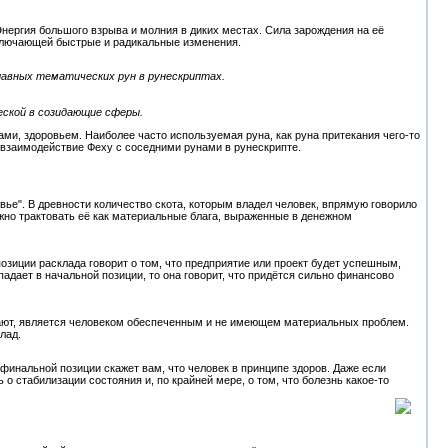
Энергия большого взрыва и молния в диких местах. Сила зарождения на её
включающей быстрые и радикальные изменения.
лавных тематических рун в рунескриптах.
ческой в созидающие сферы.
ми, здоровьем. Наиболее часто используемая руна, как руна притекания чего-то
 взаимодействие Феху с соседними рунами в рунескрипте.
овье". В древности количество скота, которым владел человек, впрямую говорило
но трактовать её как материальные блага, выраженные в денежном
позиции расклада говорит о том, что предприятие или проект будет успешным,
падает в начальной позиции, то она говорит, что придётся сильно финансово
адают, является человеком обеспеченным и не имеющем материальных проблем.
лад.
финальной позиции скажет вам, что человек в принципе здоров. Даже если
о стабилизации состояния и, по крайней мере, о том, что болезнь какое-то