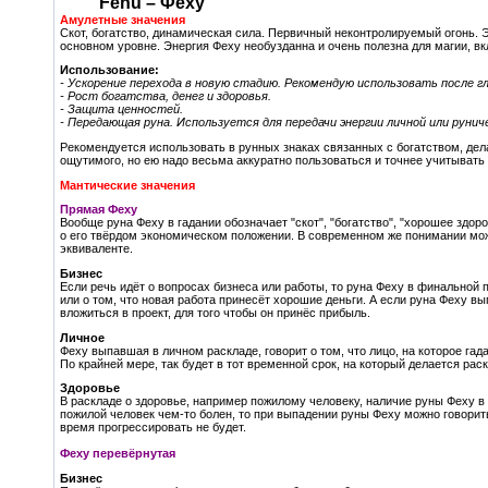
Fehu – Феху
Амулетные значения
Скот, богатство, динамическая сила. Первичный неконтролируемый огонь. 
основном уровне. Энергия Феху необузданна и очень полезна для магии, 
Использование:
- Ускорение перехода в новую стадию. Рекомендую использовать после г
- Рост богатства, денег и здоровья.
- Защита ценностей.
- Передающая руна. Используется для передачи энергии личной или руни
Рекомендуется использовать в рунных знаках связанных с богатством, дела
ощутимого, но ею надо весьма аккуратно пользоваться и точнее учитывать
Мантические значения
Прямая Феху
Вообще руна Феху в гадании обозначает "скот", "богатство", "хорошее здор
о его твёрдом экономическом положении. В современном же понимании мож
эквиваленте.
Бизнес
Если речь идёт о вопросах бизнеса или работы, то руна Феху в финальной 
или о том, что новая работа принесёт хорошие деньги. А если руна Феху вы
вложиться в проект, для того чтобы он принёс прибыль.
Личное
Феху выпавшая в личном раскладе, говорит о том, что лицо, на которое г
По крайней мере, так будет в тот временной срок, на который делается раск
Здоровье
В раскладе о здоровье, например пожилому человеку, наличие руны Феху в 
пожилой человек чем-то болен, то при выпадении руны Феху можно говорить 
время прогрессировать не будет.
Феху перевёрнутая
Бизнес