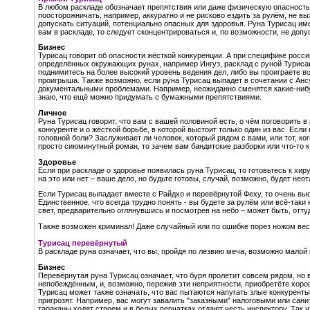
В любом раскладе обозначает препятствия или даже физическую опасность. 
поосторожничать, например, аккуратно и не рисково ездить за рулём, не вы
допускать ситуаций, потенциально опасных для здоровья. Руна Турисац имее
вам в раскладе, то следует сконцентрироваться и, по возможности, не допу
Бизнес
Турисац говорит об опасности жёсткой конкуренции. А при специфике россий
определённых окружающих рунах, например Ингуз, расклад с руной Турисац
поднимитесь на более высокий уровень ведения дел, либо вы проиграете во
проигрыша. Также возможно, если руна Турисац выпадет в сочетании с Ансу
документальными проблемами. Например, неожиданно сменятся какие-нибу
знаю, что ещё можно придумать с бумажными препятствиями.
Личное
Руна Турисац говорит, что вам с вашей половиной есть, о чём поговорить в 
конкуренте и о жёсткой борьбе, в которой выстоит только один из вас. Есл
головной боли? Заслуживает ли человек, который рядом с вами, или тот, ког
просто сиюминутный роман, то зачем вам бандитские разборки или что-то 
Здоровье
Если при раскладе о здоровье появилась руна Турисац, то готовьтесь к хи
на это или нет – ваше дело, но будьте готовы, случай, возможно, будет нео
Если Турисац выпадает вместе с Райдхо и перевёрнутой Феху, то очень в
Единственное, что всегда трудно понять - вы будете за рулём или всё-таки
свет, предварительно оглянувшись и посмотрев на небо – может быть, отту
Также возможен криминал! Даже случайный или по ошибке порез ножом вес
Турисац перевёрнутый
В раскладе руна означает, что вы, пройдя по лезвию меча, возможно малой
Бизнес
Перевёрнутая руна Турисац означает, что буря пролетит совсем рядом, но в
непобеждённым, и, возможно, пережив эти неприятности, приобретёте хоро
Турисац может также означать, что вас пытаются напугать злые конкурент
пригрозят. Например, вас могут завалить "заказными" налоговыми или сани
тараканы ходят строем и в белых перчатках отдают честь инспектору. Так ч