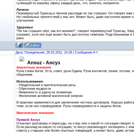
гуляющий по вашему офису каждый день, это, конечно, неприятно.
Личное
Перевёрнутый Турисац в личном раскладе не так страшен. Он говорит вам о
Но глобальных препятствий у вас нет. Может быть, даже наступило время 
улучшения.
Здоровье
"Не так страшен чёрт, как его малюют", говорит перевёрнутый Турисац. Хир
угрожает, хотя оно ещё может быть достаточно тяжёлым. Родственникам и 
рано.
Дата: Понедельник, 28.02.2011, 14:28 | Сообщение #
4
Ansuz - Ансуз
Амулетные значения
Руна слова богов. Уста, совет, руна Одина. Руна контактов, пения, поэзии,
общением.
Использование:
- Убедительная и притягательная речь.
- Обретение мудрости.
- Уверенность и удача на экзаменах.
- Увеличение активной магической энергии.
В практике применяется для заключения честных договоров. Хорошо работа
тоже, если оно справедливое. Руна справедливости и защиты богов.
Мантические значения
Прямой Ансуз
Означает разговоры и пересуды, но о вас или о какой-то ситуации говорят
Если расклад на какую-то ситуацию, то Ансуз рекомендует поговорить с ке
совета у старших или более опытных товарищей, а может быть, даже, встре