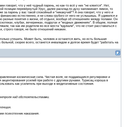
говорит, что у неё чудный парень, но как-то всё у них "не клеится". Нет,
вой позиции перевёрнутый Урус, далее расклад по духу напоминает лимон, то
е за парень у вас такой спокойный и "никакучий"? А она говорит, что у него и
 финансово естественно, и ни слова грубого от него не услышишь. Я удивился и
но разные понятия о жизни, об отдыхе, вообще об отношениях между полами. Он
дискотеках, клубах, вечеринках, подругах и "модных движениях". В общем, полная
али, так как им родители во все места "вдували", что не стоит расставаться с
и, строго говоря, не было отношений никаких.
только утешить. Может быть, человек и останется жить, но есть большая
ь больной, скорее всего, останется инвалидом и долгое время будет "работать на
правленная космическая сила. Чистая воля, не поддающаяся регулировке и
акцентирования усилий при работе с другими рунами. Турисац хороша в
льзовать как усилитель при выходе в медитативные состояния.
контроля над обстоятельствами.
 женщин.
ии психотехник наказания.