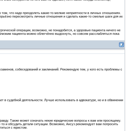
 том, что надо преодолеть какие-то мелкие неприятности в личных отношениях.
серьёзно пересмотреть личные отношения и сделать какие-то смелые шаги для их
ургической операции, возможно, не понадобится, а здоровью пациента ничего не
близким пациента можно облегчённо выдохнуть, но совсем расслабляться пока
 экзаменов, собеседований и заклинаний. Рекомендую тем, у кого есть проблемы с
ет в судебной деятельности. Лучше использовать в адвокатуре, но и в обвинении
 правду. Также может означать некие юридические вопросы к вам или просящему.
м-то и обсудить детали ситуации. Возможно, Ансуз рекомендует вам попросить
титься с юристом.