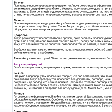
Бизнес
При начале нового проекта или предприятия Ансуз рекомендует оформлять 
во внимание специфику российского бизнеса, могу порекомендовать при вы
так сказать. Если речь идёт о договоре на крупную сумму, даже в частном
статистические данные по прогнозируемому вопросу и посоветоваться с к
Личное
При выпадении в раскладе руны Ансуз близким людям рекомендуется погово
поговорить начистоту, без утайки. Также Ансуз говорит, что об отношениях
обсуждают, ну, например, их родители, а может быть, и соперники.
Здоровье
Ансуз рекомендует посоветоваться с врачом, даже если сам человек думает
сути, а не с тем, кто себя таковым считает, то есть, если у вас есть знако
тому, кто специалистом не является, зато "болел тем же самым, и знает что
Вообще я заметил такую закономерность, если человек готов себе лоб разбит
действительно есть проблемы.
Также Ансуз вместе с руной Эйвас может указывать на то, что неплохо бы о
Ансуз перевёрнутый
Вообще говорит о лжи, неправедных слухах, клевете, а также кляузах и дон
Бизнес
Эта руна в перевёрнутом положении говорит, что вас обманывают, что-то о
вам выпала Ансуз перевёрнутая, проверьте все документы, договора, чеки.
рождении и до последнего чека на бензин! Против вас готовится заговор, к
не рассказывайте о своих планах и проектах. Эта руна может также озна
знакомых, не готовится ли против вас возбуждение дела. Может быть, уже к
Личное
Готовьтесь к информационной войне на личном фронте! Досконально прове
обращайте на неё внимания. Особенно на ту, которая касается ваших личны
вашего полового поведения. Не делайте круглые глаза – вы были предупре
какое-то абсурдное заявление в милицию на её молодого человека. В раскл
Здоровье