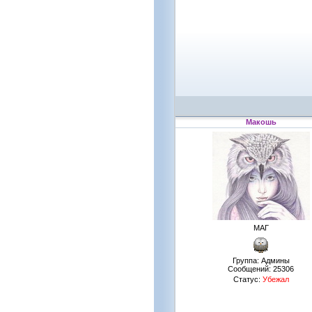
Макошь
МАГ
Группа: Админы
Сообщений:
25306
Статус:
Убежал