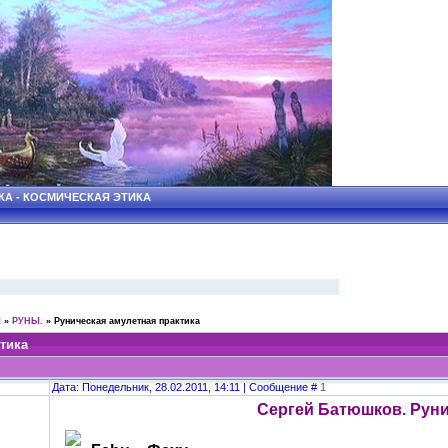
КА - КОСМИЧЕСКАЯ ЭТИКА
Ы
»
РУНЫ.
»
Руническая амулетная практика
тика
Дата: Понедельник, 28.02.2011, 14:11 | Сообщение #
1
Сергей Батюшков. Руни