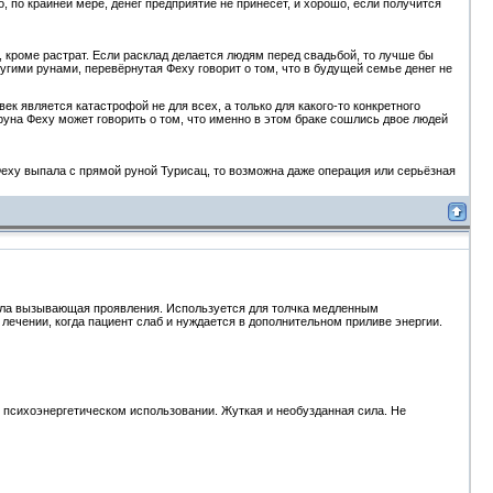
о, по крайней мере, денег предприятие не принесёт, и хорошо, если получится
, кроме растрат. Если расклад делается людям перед свадьбой, то лучше бы
угими рунами, перевёрнутая Феху говорит о том, что в будущей семье денег не
овек является катастрофой не для всех, а только для какого-то конкретного
 руна Феху может говорить о том, что именно в этом браке сошлись двое людей
Феху выпала с прямой руной Турисац, то возможна даже операция или серьёзная
сила вызывающая проявления. Используется для толчка медленным
лечении, когда пациент слаб и нуждается в дополнительном приливе энергии.
 психоэнергетическом использовании. Жуткая и необузданная сила. Не