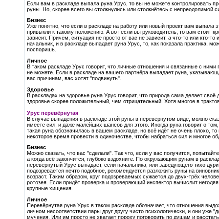
Если вам в раскладе выпала руна Урус, то вы не можете контролировать 
руны. Но, скорее всего вы столкнулись или столкнётесь с непреодолимой с
Бизнес
Уже понятно, что если в раскладе на работу или новый проект вам выпала эт
привыкли к такому положению. А вот если вы руководитель, то вам стоит кр
зависит. Причём, ситуация не просто от вас не зависит, а что-то или кто-
начальник, и в раскладе выпадает руна Урус, то, как показала практика, м
поспоришь.
Личное
В таком раскладе Урус говорит, что личные отношения и связанные с ними п
не можете. Если в раскладе на вашего партнёра выпадает руна, указывающ
вас причинам, вас хотят "подвинуть".
Здоровье
В раскладах на здоровье руна Урус говорит, что природа сама делает своё де
здоровье скорее положительный, чем отрицательный. Хотя многое в трактов
Урус перевёрнутая
В случае выпадения в раскладе этой руны в перевёрнутом виде, можно сказа
имеете сил, и даже малейших шансов для этого. Иногда руна говорит о том,
такая руна обозначилась в вашем раскладе, но всё идёт не очень плохо, то
некоторое время провести в одиночестве, чтобы набраться сил и многое об
Бизнес
Можно сказать, что вас "сделали". Так что, если у вас получится, попытайт
а когда всё закончится, глубоко вздохните. По окружающим рунам в расклад
перевёрнутый Урус выпадает, если начальника, или заведующего тихо дури
подозревается нечто подобное, рекомендуется разложить руны на виновник
возраст. Таким образом, круг подозреваемых сужается до двух-трёх челов
ротозея. Если придёт проверка и проверяющий инспектор вычислит негодяя, 
крупные хищения.
Личное
Перевёрнутая руна Урус в таком раскладе обозначает, что отношения выдо
личном несоответствии пары друг другу чисто психологически, и они уже "д
мучения. Или им просто не хватает пороху поговорить по душам и расстать