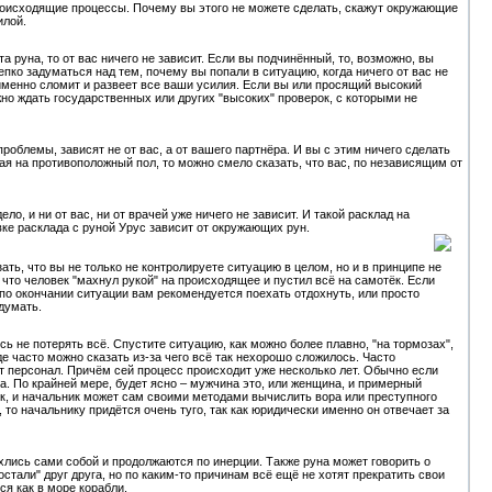
происходящие процессы. Почему вы этого не можете сделать, скажут окружающие
илой.
а руна, то от вас ничего не зависит. Если вы подчинённый, то, возможно, вы
епко задуматься над тем, почему вы попали в ситуацию, когда ничего от вас не
то именно сломит и развеет все ваши усилия. Если вы или просящий высокий
ожно ждать государственных или других "высоких" проверок, с которыми не
роблемы, зависят не от вас, а от вашего партнёра. И вы с этим ничего сделать
ая на противоположный пол, то можно смело сказать, что вас, по независящим от
ло, и ни от вас, ни от врачей уже ничего не зависит. И такой расклад на
ке расклада с руной Урус зависит от окружающих рун.
ть, что вы не только не контролируете ситуацию в целом, но и в принципе не
 что человек "махнул рукой" на происходящее и пустил всё на самотёк. Если
 по окончании ситуации вам рекомендуется поехать отдохнуть, или просто
думать.
есь не потерять всё. Спустите ситуацию, как можно более плавно, "на тормозах",
е часто можно сказать из-за чего всё так нехорошо сложилось. Часто
т персонал. Причём сей процесс происходит уже несколько лет. Обычно если
а. По крайней мере, будет ясно – мужчина это, или женщина, и примерный
ек, и начальник может сам своими методами вычислить вора или преступного
то начальнику придётся очень туго, так как юридически именно он отвечает за
хлись сами собой и продолжаются по инерции. Также руна может говорить о
остали" друг друга, но по каким-то причинам всё ещё не хотят прекратить свои
ся как в море корабли.