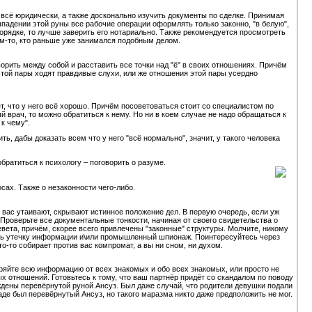
всё юридически, а также досконально изучить документы по сделке. Принимая
падении этой руны все рабочие операции оформлять только законно, "в белую",
 порядке, то лучше заверить его нотариально. Также рекомендуется просмотреть
ем-то, кто раньше уже занимался подобным делом.
рить между собой и расставить все точки над "ё" в своих отношениях. Причём
 этой пары ходят правдивые слухи, или же отношения этой пары усердно
, что у него всё хорошо. Причём посоветоваться стоит со специалистом по
мый врач, то можно обратиться к нему. Но ни в коем случае не надо обращаться к
 к чему".
ь, дабы доказать всем что у него "всё нормально", значит, у такого человека
братиться к психологу – поговорить о разуме.
осах. Также о незаконности чего-либо.
т вас утаивают, скрывают истинное положение дел. В первую очередь, если уж
 Проверьте все документальные тонкости, начиная от своего свидетельства о
левета, причём, скорее всего привлечены "законные" структуры. Молчите, никому
чать утечку информации и\или промышленный шпионаж. Поинтересуйтесь через
то-то собирает против вас компромат, а вы ни сном, ни духом.
ряйте всю информацию от всех знакомых и обо всех знакомых, или просто не
х отношений. Готовьтесь к тому, что ваш партнёр придёт со скандалом по поводу
ждены перевёрнутой руной Ансуз. Был даже случай, что родители девушки подали
аде был перевёрнутый Ансуз, но такого маразма никто даже предположить не мог.