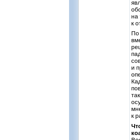
яв
об
на
к о
По
вм
ре
па
со
и 
оп
Ка
по
та
ос
мн
к 
Чт
ко
Во