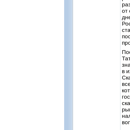
ра
от
дн
Ро
ст
по
пр
По
Та
зн
в 
Ск
вс
ко
го
ск
ры
на
во