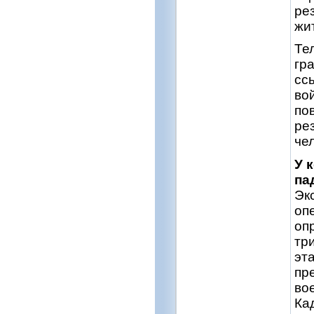
ре
жи
Те
гр
сс
во
по
ре
че
У 
па
Эк
оп
оп
тр
эт
пр
во
Ка