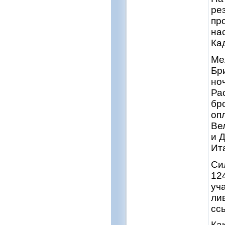
ре
пр
на
Ка
Ме
Бр
но
Ра
бр
оп
Ве
и 
Ит
Си
12
уч
ли
сс
Ка