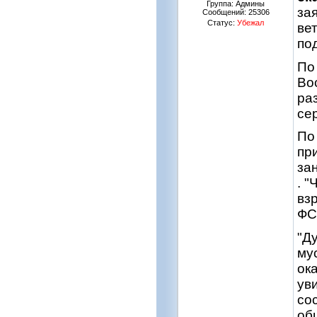
Группа: Админы
за
Сообщений:
25306
Статус:
Убежал
ве
по
По
Во
ра
се
По
пр
за
. 
вз
ФС
"Д
му
ок
ув
со
об