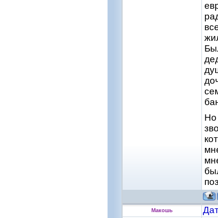
ев
ра
вс
жи
Бы
де
ду
доч
се
ба
Но
зв
ко
мн
мн
бы
по
Дат
Макошь