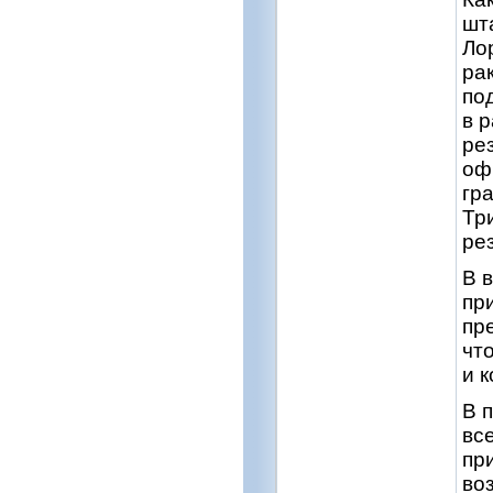
шт
Ло
ра
по
в 
ре
оф
гр
Тр
ре
В 
пр
пр
чт
и 
В 
вс
пр
во