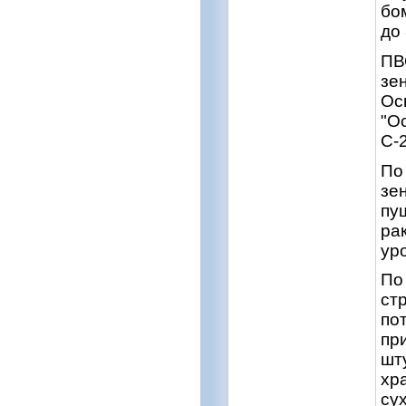
бо
до
ПВ
зе
Ос
"О
С-
По
зе
пу
ра
ур
По
ст
по
пр
шту
хр
су