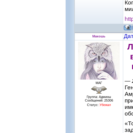
Ко
ми
htt
Дат
Макошь
Л
— 
МАГ
Ге
Ам
Группа: Админы
пр
Сообщений:
25306
Статус:
Убежал
им
об
«Т
за