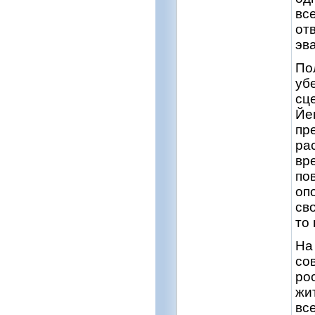
вс
от
эва
По
уб
сц
Йе
пр
ра
вр
по
оп
св
то 
На
со
ро
жи
вс