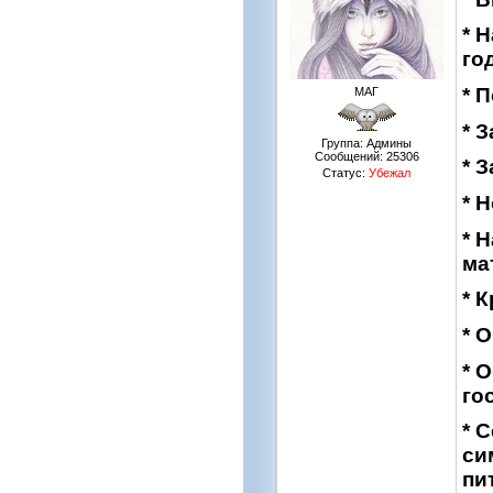
* 
го
* 
МАГ
* 
Группа: Админы
Сообщений:
25306
* 
Статус:
Убежал
* 
* 
ма
* 
* 
* 
го
* 
си
пи