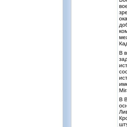
во
зр
ок
до
ко
ме
Ка
В 
за
ис
со
ис
им
Mi
В 
ос
Ли
Кр
шт