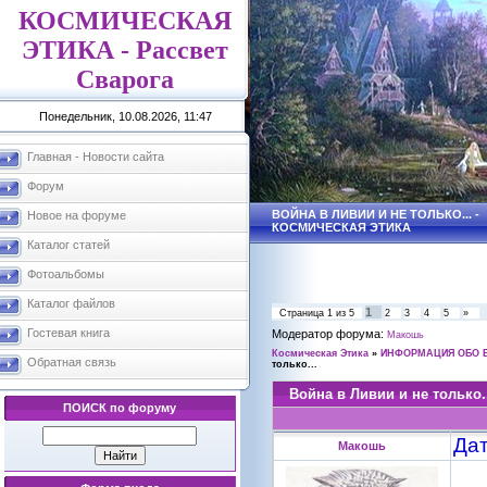
КОСМИЧЕСКАЯ
ЭТИКА - Рассвет
Сварога
Понедельник, 10.08.2026, 11:47
Главная - Новости сайта
Форум
ВОЙНА В ЛИВИИ И НЕ ТОЛЬКО... -
Новое на форуме
КОСМИЧЕСКАЯ ЭТИКА
Каталог статей
Фотоальбомы
Каталог файлов
1
Страница
1
из
5
2
3
4
5
»
Гостевая книга
Модератор форума:
Макошь
Космическая Этика
»
ИНФОРМАЦИЯ ОБО 
Обратная связь
только...
Война в Ливии и не только.
ПОИСК по форуму
Дат
Макошь