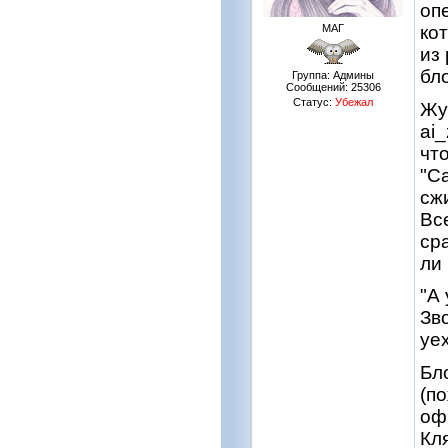
оп
МАГ
ко
из
бл
Группа: Админы
Сообщений:
25306
Статус:
Убежал
Жу
ai
чт
"Са
сж
Вс
ср
ли 
"А 
Зв
уе
Бл
(п
оф
Кля