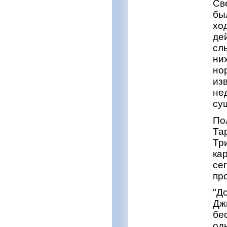
Св
бы
хо
де
сл
ни
но
из
не
су
По
Та
Тр
ка
се
пр
"Д
Дж
бе
од