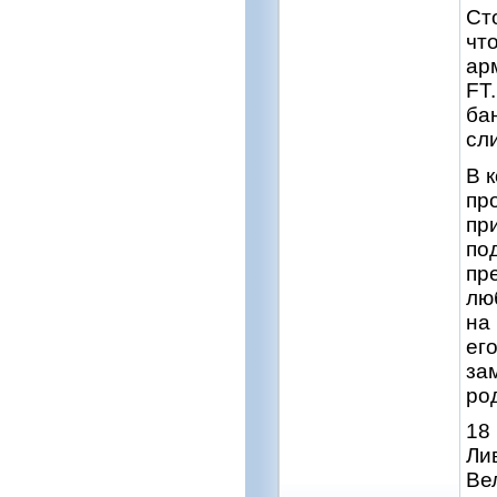
Ст
чт
ар
FT
ба
сл
В 
пр
пр
по
пр
лю
на
ег
за
ро
18
Ли
Ве