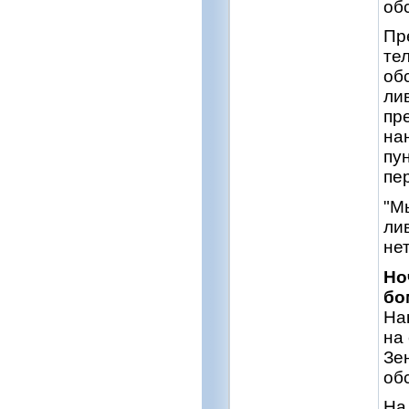
об
Пр
те
об
ли
пр
на
пу
пе
"М
ли
не
Но
бо
На
на
Зе
об
На