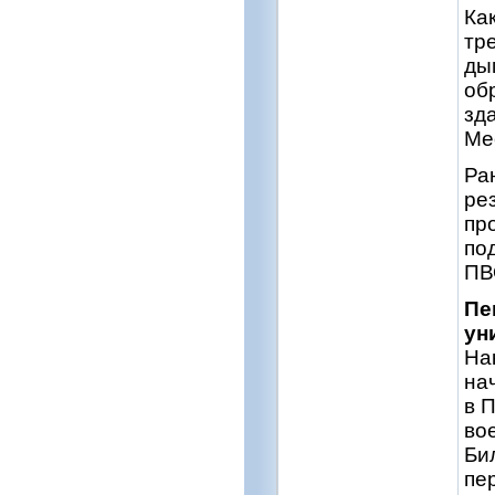
Ка
тр
ды
об
зд
Ме
Ра
ре
пр
по
ПВ
Пе
ун
На
на
в 
во
Би
пе