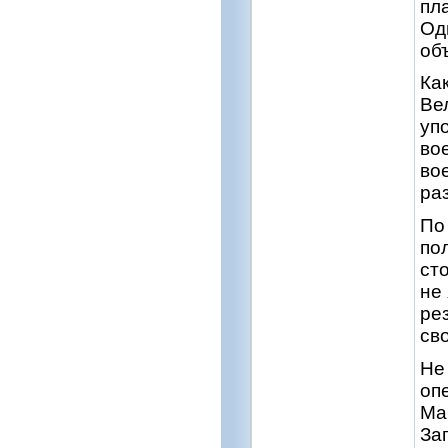
пл
Од
об
Ка
Ве
уп
во
во
ра
По
по
ст
не
ре
св
Не
оп
Ма
За