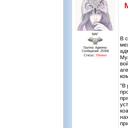
МАГ
В 
ме
Группа: Админы
ад
Сообщений:
25306
Статус:
Убежал
Му
во
аг
ко
"В
пр
пр
ус
ко
на
пр