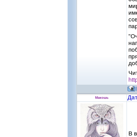
ми
им
со
па
"О
на
по
пр
до
Чи
htt
Дат
Макошь
В 