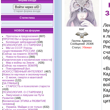
Форма входа
Войти через uID
З
Старая форма входа
Статистика
Ле
МАГ
Му
НОВОЕ на форуме
к л
Прогнозы и предсказания
(607)
[
ПРОГНОЗЫ и предсказания
]
пр
Группа: Админы
Коллекция заблуждений
(108)
Сообщений:
25306
[
ПСИХОЛОГИЯ. О СТАРЕНИИ.
]
Pr
Статус:
Убежал
МЫ из СССР. Угрозы
существованию РОССИИ.
(162)
сч
[
Сейчас на планете ЗЕМЛЯ
]
об
Новости Космоса
(366)
[
Галактические и космические новости
]
Мир и войны на Земле ...
(426)
[
Сейчас на планете ЗЕМЛЯ
]
«В
Повседневный быт.
ИСКУССТВЕННЫЙ ИНТЕЛЛЕКТ.
(467)
Ка
[
Новости научные и околонаучные
]
О жизни, смерти и квантовой
пр
механике
(122)
[
ЗА ГРАНЬЮ
]
во
СТАРОСТЬ и психология старости
Ка
(418)
[
ПСИХОЛОГИЯ. О СТАРЕНИИ.
]
ра
Лжеучения и ловушки на Пути
Развития
(168)
ци
[
Космическая ЭТИКА и РАЗВИТИЕ
человека
]
Украина. Майдан и не только
(632)
[
Сейчас на планете ЗЕМЛЯ
]