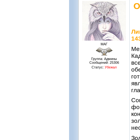
О
Ли
14
МАГ
Ме
Ка
Группа: Админы
вс
Сообщений:
25306
Статус:
Убежал
об
го
яв
гл
Со
фо
ко
зо
не
Зо