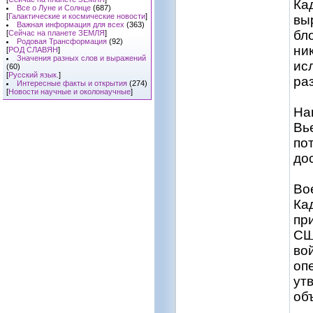
Ка
Все о Луне и Солнце
(687)
[
Галактические и космические новости
]
вы
Важная информация для всех
(363)
бл
[
Сейчас на планете ЗЕМЛЯ
]
Родовая Трансформация
(92)
ни
[
РОД СЛАВЯН
]
Значения разных слов и выражений
ис
(60)
[
Русский язык.
]
ра
Интересные факты и открытия
(274)
[
Новости научные и околонаучные
]
На
Вь
по
до
Во
Ка
пр
СШ
во
оп
ут
об