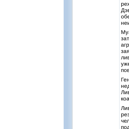
ре
Дэ
об
не
Му
за
агр
за
ли
уж
по
Ге
не
Ли
ко
Ли
ре
че
по