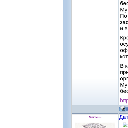
бес
Му
По
за
и 
Кр
ос
оф
ко
В 
пр
ор
Му
бе
htt
Дат
Макошь