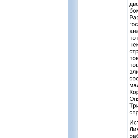
дв
бом
Ра
гос
ан
по
не
ст
пов
по
вл
со
ма
Ко
Оп
Тр
сп
Ис
Ли
ра