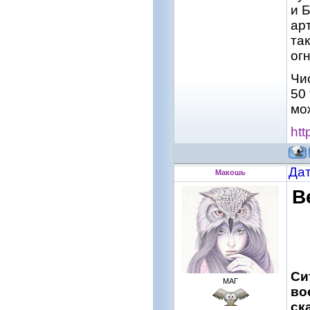
и 
ар
та
огн
Чи
50
мо
htt
Дат
Макошь
В
Си
МАГ
во
ск