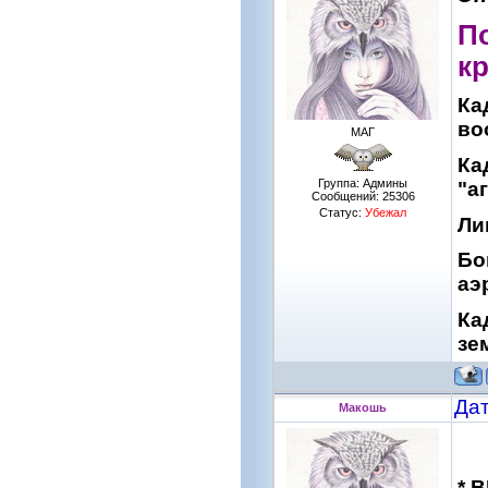
П
к
Ка
во
МАГ
Ка
Группа: Админы
"а
Сообщений:
25306
Статус:
Убежал
Ли
Бо
аэ
Ка
зе
Дат
Макошь
* 