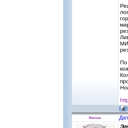
Ре
ло
го
ма
ре
Ли
МИ
ре
По
ко
Ко
пр
Но
htt
Дат
Макошь
Эт