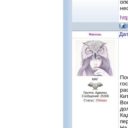
оп
не
htt
Дат
Макошь
По
МАГ
го
ра
Группа: Админы
Ки
Сообщений:
25306
Статус:
Убежал
Во
до
Ка
пе
На