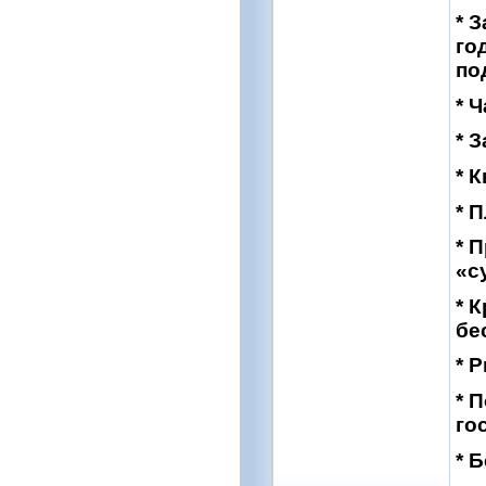
* 
го
по
* 
* 
* 
* 
* 
«с
* 
бе
* 
* 
го
* 