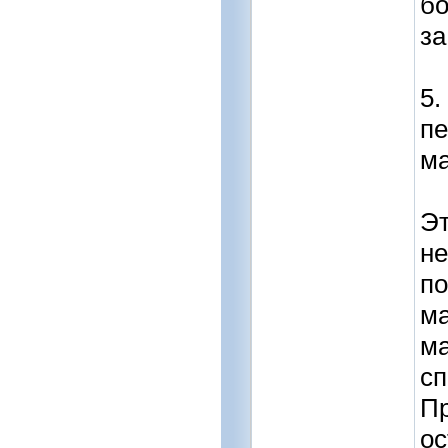
бо
за
5.
пе
м
Эт
не
по
м
м
сп
Пр
ос