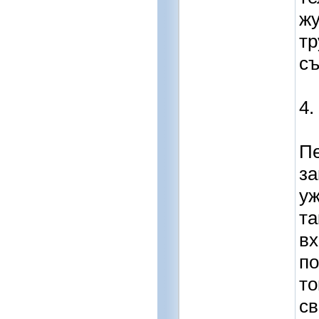
жу
тр
съ
4.
Пе
за
уж
та
вх
по
то
св