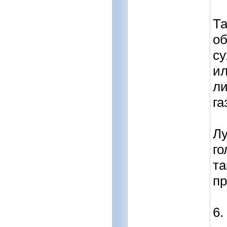
Та
об
су
ил
ли
га
Лу
го
та
пр
6.