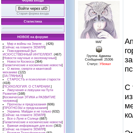
Форма входа
Войти через uID
Старая форма входа
Статистика
НОВОЕ на форуме
Ап
МАГ
Мир и войны на Земле ...
(426)
[
Сейчас на планете ЗЕМЛЯ
]
го
Повседневный быт.
ИСКУССТВЕННЫЙ ИНТЕЛЛЕКТ.
(467)
Группа: Админы
за
[
Новости научные и околонаучные
]
Сообщений:
25306
Новости Космоса
(364)
Статус:
Убежал
[
Галактические и космические новости
]
пс
О жизни, смерти и квантовой
механике
(122)
[
ЗА ГРАНЬЮ
]
СТАРОСТЬ и психология старости
(418)
С 
[
ПСИХОЛОГИЯ. О СТАРЕНИИ.
]
Лжеучения и ловушки на Пути
Развития
(168)
из
[
Космическая ЭТИКА и РАЗВИТИЕ
человека
]
ме
Прогнозы и предсказания
(606)
[
ПРОГНОЗЫ и предсказания
]
Украина. Майдан и не только
(632)
ко
[
Сейчас на планете ЗЕМЛЯ
]
Все о Луне и Солнце
(687)
[
Галактические и космические новости
]
Важная информация для всех
(363)
[
Сейчас на планете ЗЕМЛЯ
]
Родовая Трансформация
(92)