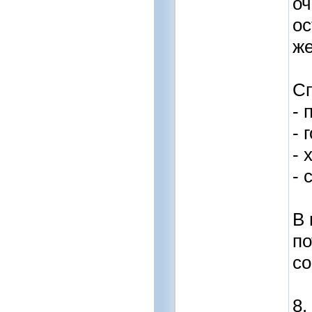
оч
ос
же
Сп
- 
- 
- 
- 
В 
по
со
8.