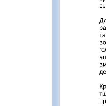
с
Дл
ра
та
во
го
ап
вм
де
Кр
тщ
пр