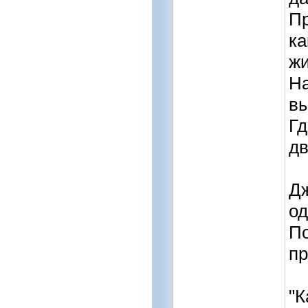
Пр
ка
жи
На
вы
Гд
дв
Дж
од
По
пр
"К