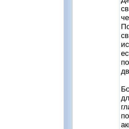
св
че
По
св
ис
ес
по
дв
Бо
дл
гл
по
ак