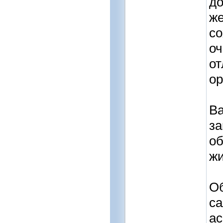
до
же
со
оч
от
ор
Ва
за
об
жи
О
са
ас