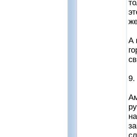
то
эт
же
А 
го
св
9.
Ам
ру
на
за
сл