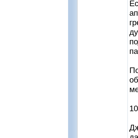
Ес
ап
гр
ду
по
п
По
об
ме
10
Дж
да