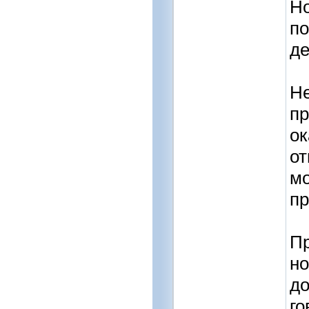
Но
по
де
Не
пр
ок
от
мо
пр
Пр
но
до
го