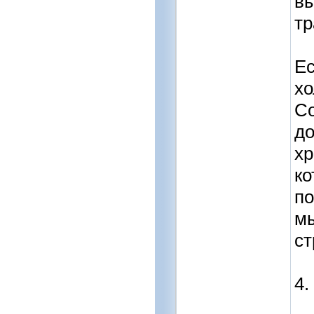
вы
тр
Ес
хо
Со
до
хр
ко
по
мы
ст
4.