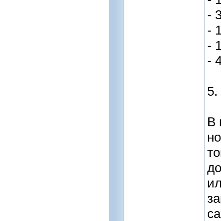
- 
- 
- 
- 
5.
В 
но
то
до
ил
за
са