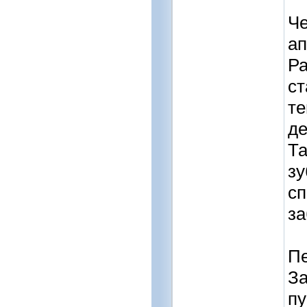
Че
ап
Ра
ст
те
де
Та
зу
сп
за
Пе
За
пу