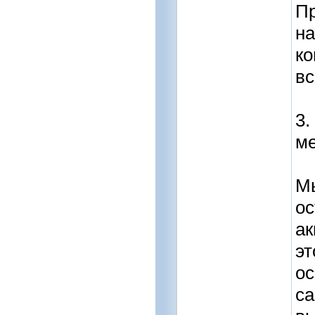
Пр
на
ко
вс
3.
ме
Мы
ос
ак
эт
ос
са