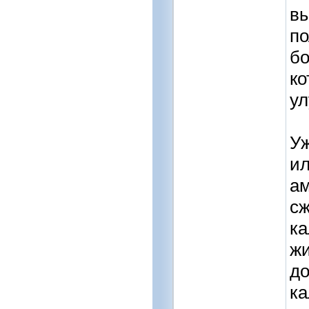
вы
по
бо
ко
у
Уж
ил
а
сж
ка
жи
до
ка