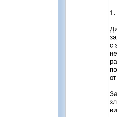
1.
Ди
за
с 
не
ра
по
от
За
зл
ви