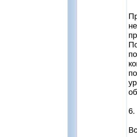
Пр
не
пр
По
п
ко
по
ур
об
6.
Вс