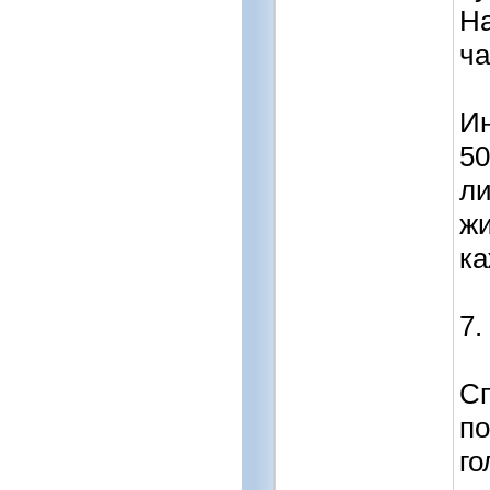
На
ча
И
50
ли
жи
ка
7.
Сп
по
го