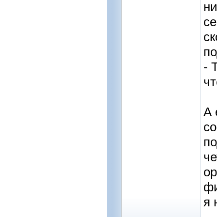
ни
се
ск
по
- 
чт
А 
со
по
че
ор
фи
я 