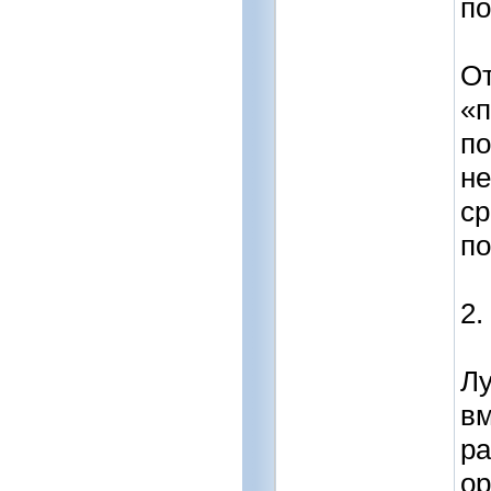
по
От
«п
по
не
ср
по
2.
Лу
вм
ра
ор