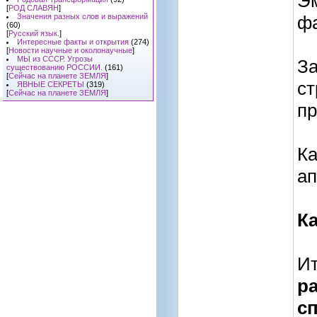
Эм
[
РОД СЛАВЯН
]
Значения разных слов и выражений
фа
(60)
[
Русский язык.
]
Интересные факты и открытия
(274)
[
Новости научные и околонаучные
]
МЫ из СССР. Угрозы
За
существованию РОССИИ.
(161)
[
Сейчас на планете ЗЕМЛЯ
]
ст
ЯВНЫЕ СЕКРЕТЫ
(319)
[
Сейчас на планете ЗЕМЛЯ
]
пр
Ка
ап
Ка
Ит
р
с