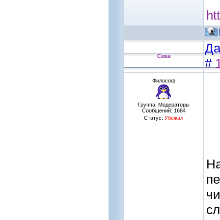
ht
Да
Сева
#
Философ
Группа: Модераторы
Сообщений:
1684
Статус:
Убежал
На
пе
чи
сл