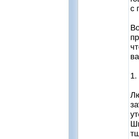
с 
Во
пр
чт
ва
1.
Лю
за
ут
Шв
тщ