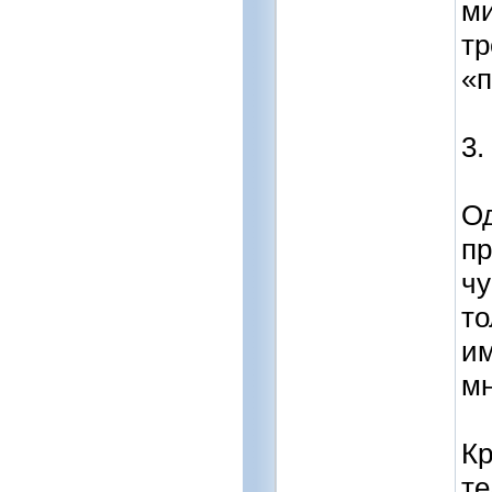
ми
тр
«п
3.
Од
пр
чу
то
им
мн
Кр
те