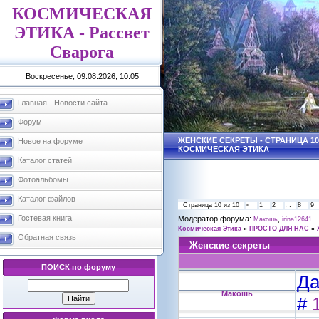
КОСМИЧЕСКАЯ
ЭТИКА - Рассвет
Сварога
Воскресенье, 09.08.2026, 10:05
Главная - Новости сайта
Форум
ЖЕНСКИЕ СЕКРЕТЫ - СТРАНИЦА 10
Новое на форуме
КОСМИЧЕСКАЯ ЭТИКА
Каталог статей
Фотоальбомы
Каталог файлов
Страница
10
из
10
«
1
2
…
8
9
Гостевая книга
Модератор форума:
,
Макошь
irina12641
Космическая Этика
»
ПРОСТО ДЛЯ НАС
»
Обратная связь
Женские секреты
ПОИСК по форуму
Да
Макошь
#