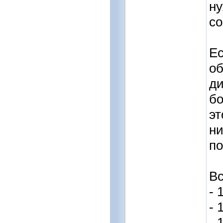
ну
со
Ес
об
ди
бо
эт
ни
по
Вс
- 
- 
- 