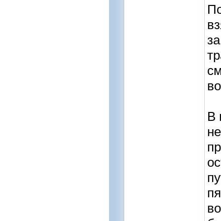
По
вз
за
тр
см
во
В 
не
пр
ос
пу
пя
во