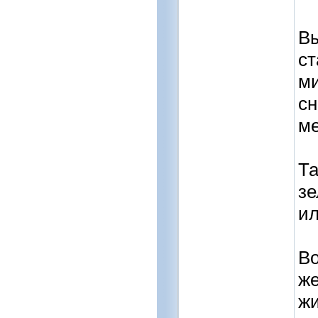
Вы
ст
ми
сн
ме
Та
зе
ил
Во
же
жи