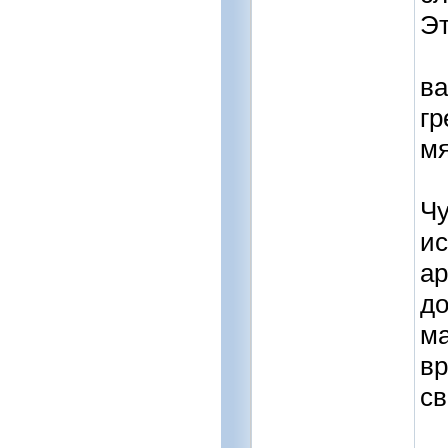
Эт
ва
гр
мя
Чу
ис
ар
до
ма
вр
св