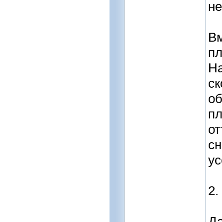
не
Вм
пл
На
ск
об
пл
от
сн
ус
2.
Да