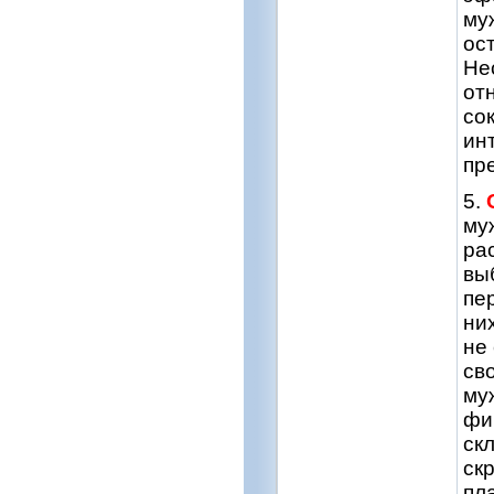
му
ос
Не
от
со
ин
пр
5.
му
ра
вы
пе
ни
не
св
му
фи
ск
ск
пл