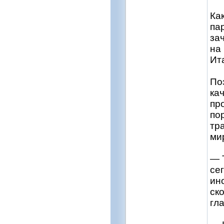
Ка
па
за
на
Ит
По
ка
пр
по
тр
ми
— 
се
ин
ск
гл