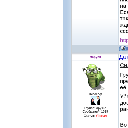
на
Ес
так
жд
сс
htt
Дат
маруся
Си
Гр
пр
её
Философ
Уб
до
ра
Группа: Друзья
Сообщений:
1399
Статус:
Убежал
Во