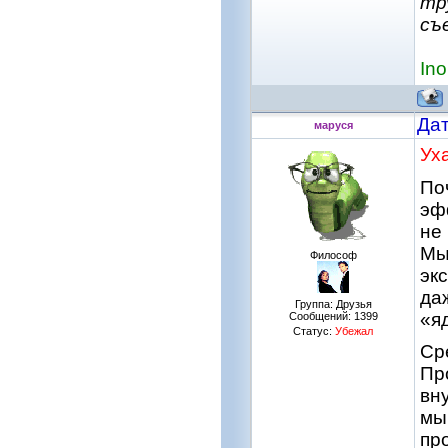
тр
съ
Ino
Дат
маруся
Ух
По
эф
не
Мы
Философ
эк
да
Группа: Друзья
«я
Сообщений:
1399
Статус:
Убежал
Ср
Пр
вн
мы
пр