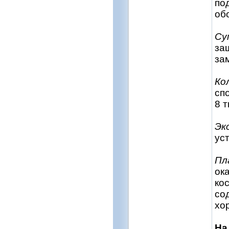
по
обо
Су
за
за
Ко
сп
8 т
Эк
ус
Пл
ок
ко
со
хо
На