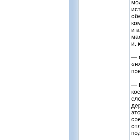
мо
ис
об
ко
и 
ма
и,
— 
«н
пр
— 
ко
сло
де
эт
ср
от
по