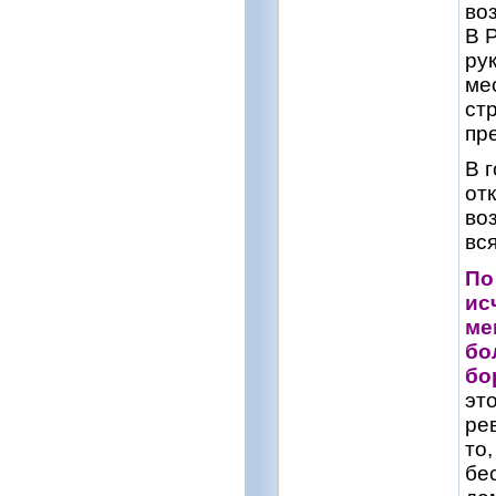
во
В 
ру
ме
ст
пр
В 
от
во
вс
По
ис
ме
бо
бо
эт
ре
то
бе