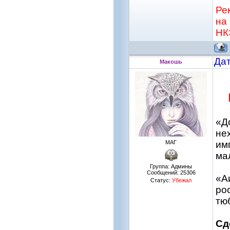
Ре
на 
НК
Дат
Макошь
«Д
не
МАГ
им
ма
Группа: Админы
Сообщений:
25306
«А
Статус:
Убежал
ро
тюб
Сд