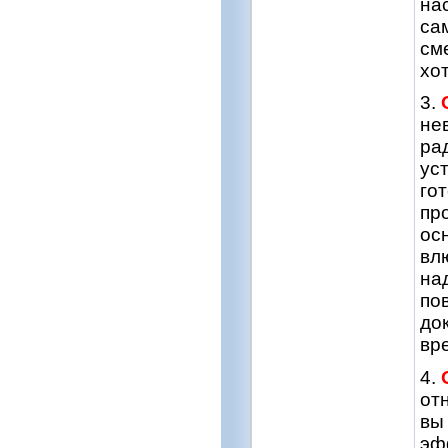
на
са
см
хо
3.
не
ра
ус
го
пр
ос
вл
на
по
до
вр
4.
от
вы
эф