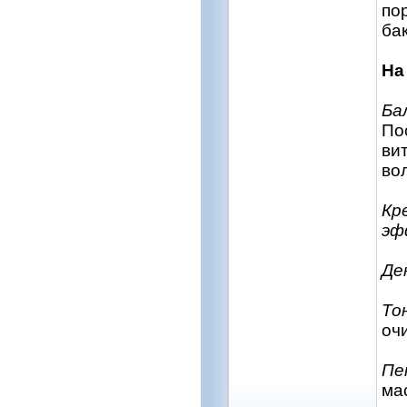
по
ба
На
Ба
По
ви
вол
Кр
эф
Де
То
оч
Пе
ма