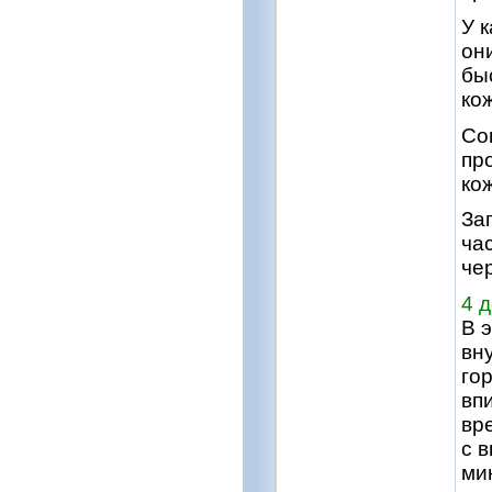
У 
он
бы
ко
Со
пр
ко
За
ча
че
4 д
В 
вн
го
вп
вр
с 
ми