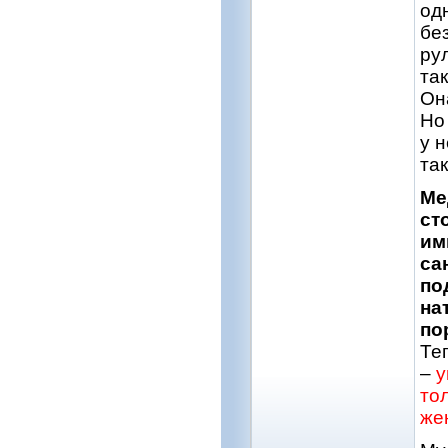
од
бе
ру
та
Он
Но 
у 
та
Ме
ст
им
са
по
на
по
Те
–
у
тол
же