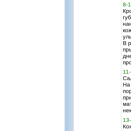
8-
Кр
гу
на
ко
ул
В 
пр
дн
пр
11
Са
На
по
пр
ма
не
13
Ко