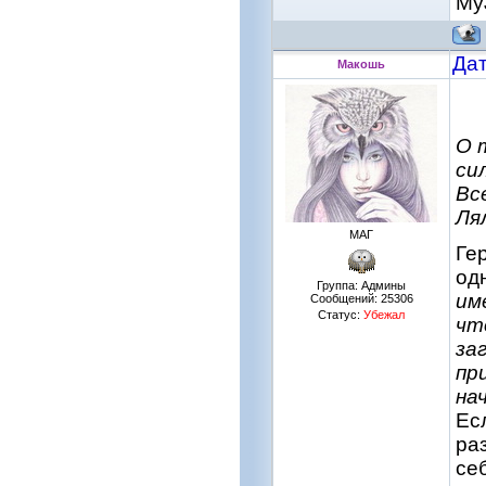
My
Дат
Макошь
О 
си
Вс
Ля
МАГ
Ге
одн
Группа: Админы
им
Сообщений:
25306
Статус:
Убежал
чт
за
пр
на
Ес
ра
се