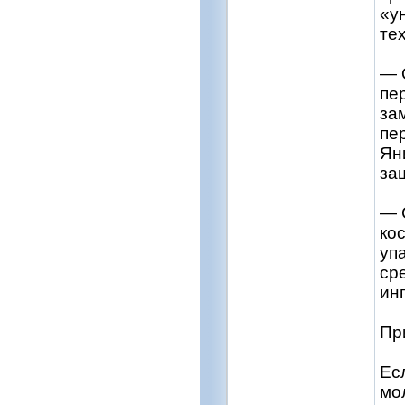
«у
те
— 
пе
за
пе
Ян
за
— 
ко
уп
ср
ин
Пр
Ес
мо