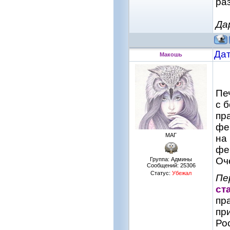
ра
Да
Дат
Макошь
Пе
с 
пр
фе
МАГ
на
фе
Оч
Группа: Админы
Сообщений:
25306
Статус:
Убежал
Пе
ст
пр
пр
Ро