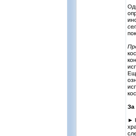
Од
оп
ин
се
по
Пр
ко
ко
ис
Ещ
оз
ис
ко
За
► 
хр
сл