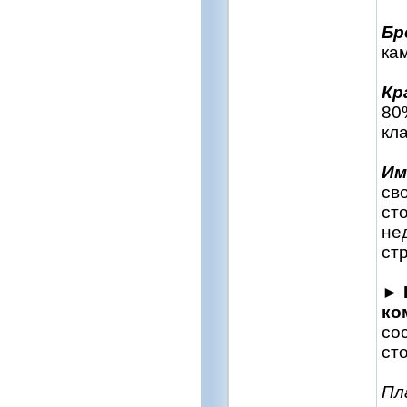
Бр
ка
Кр
80
кл
Им
св
ст
не
ст
►
ко
со
сто
Пл