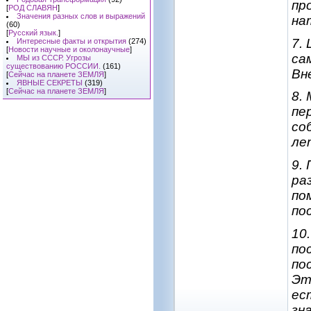
пр
[
РОД СЛАВЯН
]
Значения разных слов и выражений
на
(60)
[
Русский язык.
]
7.
Интересные факты и открытия
(274)
[
Новости научные и околонаучные
]
са
МЫ из СССР. Угрозы
существованию РОССИИ.
(161)
Вн
[
Сейчас на планете ЗЕМЛЯ
]
ЯВНЫЕ СЕКРЕТЫ
(319)
[
Сейчас на планете ЗЕМЛЯ
]
8.
пе
со
ле
9.
ра
по
по
10
по
по
Эт
ес
зн