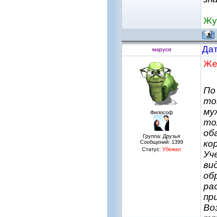
Жу
Дат
маруся
Же
По
то
му
Философ
то
об
Группа: Друзья
ко
Сообщений:
1399
Статус:
Убежал
Уч
ви
об
ра
пр
Во