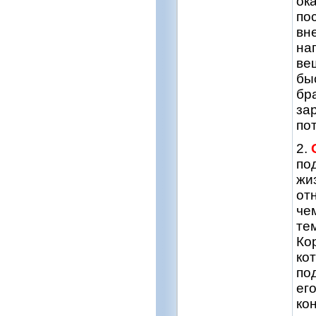
ок
по
вн
на
ве
бы
бр
за
по
2.
по
жи
от
че
те
Ко
ко
по
ег
ко