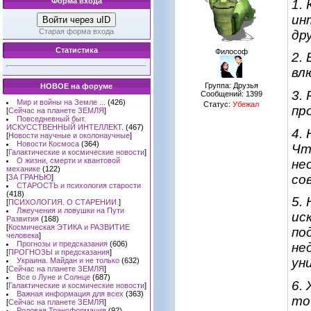
Форма входа
1.
ин
Войти через uID
Старая форма входа
др
Статистика
Философ
2.
вл
Группа: Друзья
НОВОЕ на форуме
3.
Сообщений:
1399
Мир и войны на Земле ...
(426)
Статус:
Убежал
пр
[
Сейчас на планете ЗЕМЛЯ
]
Повседневный быт.
ИСКУССТВЕННЫЙ ИНТЕЛЛЕКТ.
(467)
4.
[
Новости научные и околонаучные
]
Новости Космоса
(364)
Чт
[
Галактические и космические новости
]
О жизни, смерти и квантовой
не
механике
(122)
со
[
ЗА ГРАНЬЮ
]
СТАРОСТЬ и психология старости
(418)
5.
[
ПСИХОЛОГИЯ. О СТАРЕНИИ.
]
Лжеучения и ловушки на Пути
ис
Развития
(168)
[
Космическая ЭТИКА и РАЗВИТИЕ
по
человека
]
Прогнозы и предсказания
(606)
не
[
ПРОГНОЗЫ и предсказания
]
ун
Украина. Майдан и не только
(632)
[
Сейчас на планете ЗЕМЛЯ
]
Все о Луне и Солнце
(687)
6.
[
Галактические и космические новости
]
Важная информация для всех
(363)
то
[
Сейчас на планете ЗЕМЛЯ
]
Родовая Трансформация
(92)