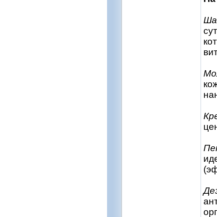
Ша
су
ко
ви
Мо
ко
на
Кр
це
Пе
ид
(э
Де
ан
ор