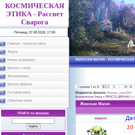
КОСМИЧЕСКАЯ
ЭТИКА - Рассвет
Сварога
Пятница, 07.08.2026, 17:09
Главная - Новости сайта
Форум
ЖЕНСКАЯ МАГИЯ - КОСМИЧЕСКАЯ
Новое на форуме
Каталог статей
Фотоальбомы
Каталог файлов
1
Страница
1
из
11
2
3
…
10
11
Гостевая книга
Модератор форума:
,
Макошь
irina12641
Космическая Этика
»
ПРОСТО ДЛЯ НАС
»
Обратная связь
Женская Магия
ПОИСК по форуму
Дат
маруся
10