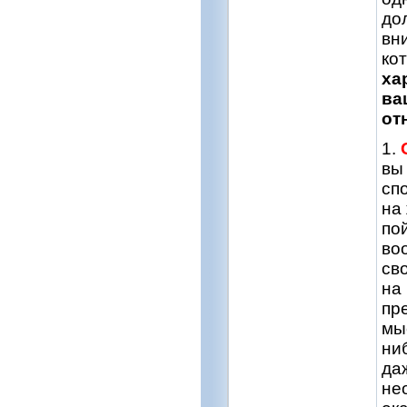
до
вн
ко
ха
ва
от
1.
вы
сп
на
по
во
сво
на
пр
мы
ни
да
не