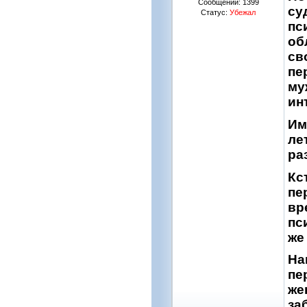
Сообщений:
1399
су
Статус:
Убежал
пс
об
св
пе
му
ин
Им
ле
ра
Кс
пе
вр
пс
же
На
пе
же
за