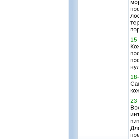
мо
пр
ло
те
по
15
Ко
пр
пр
ну
18
Са
ко
23 
Во
ин
пи
Дл
пр