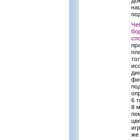
до
на
по
Че
бо
сп
пр
пл
то
ис
ди
фи
под
опр
6 
8 
по
цв
иг
же