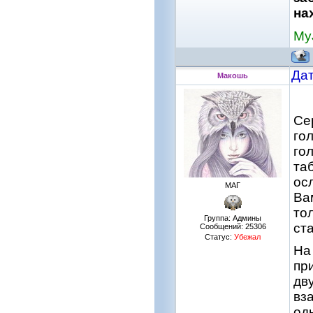
на
My
Дат
Макошь
Се
го
го
та
ос
МАГ
Ва
то
Группа: Админы
ст
Сообщений:
25306
Статус:
Убежал
На
пр
дв
вз
од