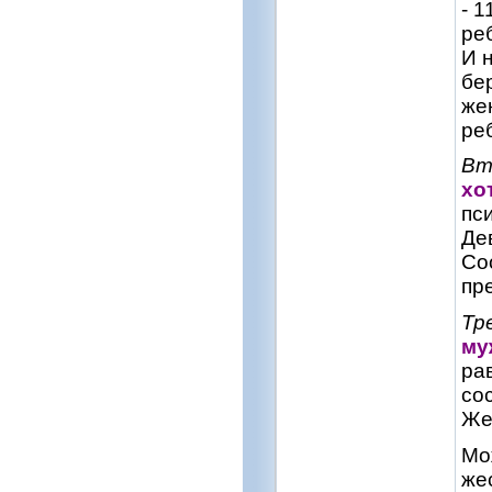
- 1
ре
И 
бе
же
ре
Вт
хо
пс
Де
Со
пр
Тр
му
ра
со
Же
Мо
же