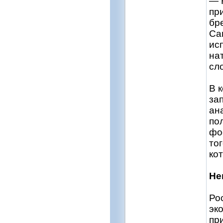
— 
пр
бр
Са
ис
на
сл
В к
за
ан
по
фо
то
ко
Не
Ро
эк
пр