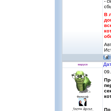
- 
сб
В 
до
вс
ко
об
Ав
Ис
Дат
маруся
09
Пр
пе
се
ко
Философ
По
Группа: Друзья