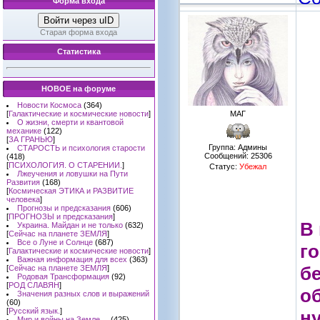
Форма входа
Войти через uID
Старая форма входа
Статистика
НОВОЕ на форуме
Новости Космоса
(364)
[
Галактические и космические новости
]
МАГ
О жизни, смерти и квантовой
механике
(122)
[
ЗА ГРАНЬЮ
]
Группа: Админы
СТАРОСТЬ и психология старости
Сообщений:
25306
(418)
[
ПСИХОЛОГИЯ. О СТАРЕНИИ.
]
Статус:
Убежал
Лжеучения и ловушки на Пути
Развития
(168)
[
Космическая ЭТИКА и РАЗВИТИЕ
человека
]
Прогнозы и предсказания
(606)
[
ПРОГНОЗЫ и предсказания
]
В
Украина. Майдан и не только
(632)
[
Сейчас на планете ЗЕМЛЯ
]
Все о Луне и Солнце
(687)
г
[
Галактические и космические новости
]
Важная информация для всех
(363)
б
[
Сейчас на планете ЗЕМЛЯ
]
Родовая Трансформация
(92)
[
РОД СЛАВЯН
]
об
Значения разных слов и выражений
(60)
[
Русский язык.
]
н
Мир и войны на Земле ...
(425)