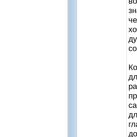
во
зн
че
хо
ду
со
Ко
дл
ра
пр
са
дл
гл
до