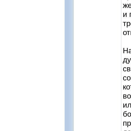
же
и 
тр
от
На
ду
св
со
ко
во
ил
бо
пр