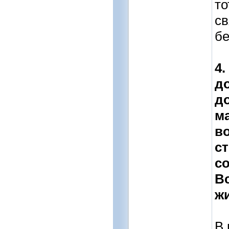
то
св
бе
4.
д
д
м
в
ст
с
В
жи
В 