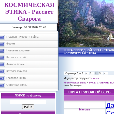
КОСМИЧЕСКАЯ
ЭТИКА - Рассвет
Сварога
Четверг, 06.08.2026, 23:43
Главная - Новости сайта
Форум
КНИГА ПРИРОДНОЙ ВЕРЫ - СТРАНИ
Новое на форуме
КОСМИЧЕСКАЯ ЭТИКА
Каталог статей
Фотоальбомы
Каталог файлов
2
Страница
2
из
3
«
1
3
»
Гостевая книга
Модератор форума:
Макошь
Космическая Этика
»
РУСЬ, СЛАВЯНЕ, БО
Обратная связь
книги Велимира)
КНИГА ПРИРОДНОЙ ВЕРЫ
ПОИСК по форуму
Да
Макошь
Со