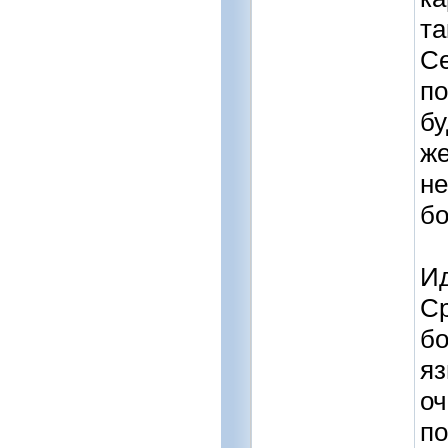
та
Се
по
бу
же
не
бо
Ид
Ср
бо
яз
оч
по