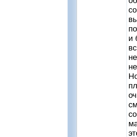
об
со
вы
по
и 
вс
не
не
Но
пл
оч
см
со
ма
эт