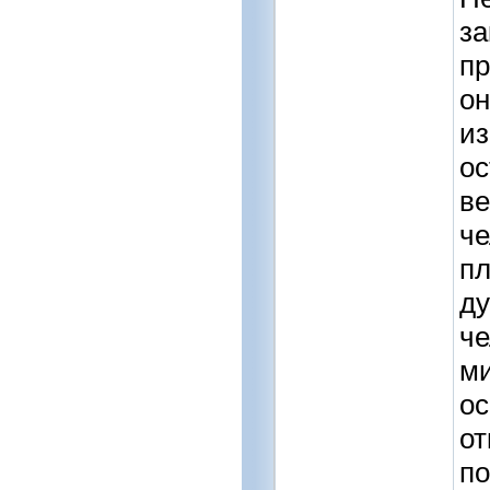
за
пр
он
из
ос
ве
че
пл
ду
че
ми
ос
от
по