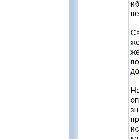
иб
ве
Св
же
же
во
до
На
оп
зн
пр
ис
ка