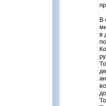
пр
В 
ми
в 
по
Ко
ру
То
де
ан
во
до
То