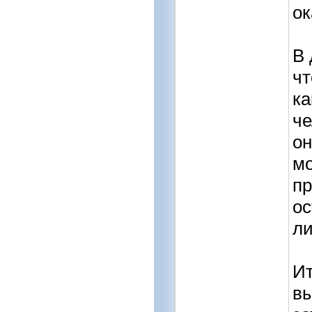
ок
В 
чт
ка
че
он
мо
пр
ос
ли
Ит
вы