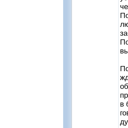
че
По
лю
за
По
вы
По
жд
об
пр
в 
го
ду