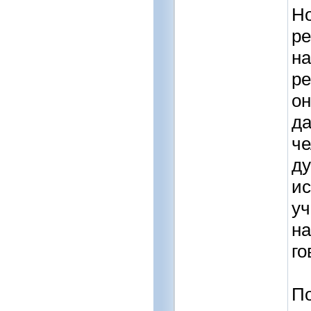
Но
ре
на
ре
он
да
че
ду
ис
уч
на
го
По