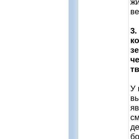
жи
ве
3.
к
з
ч
тв
У 
вы
яв
см
де
бо