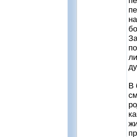
пе
пе
на
бо
За
по
ли
ду
В 
см
ро
ка
жи
пр