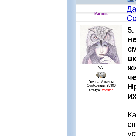
Да
Макошь
Со
5.
н
см
в
жи
МАГ
ч
Группа: Админы
Н
Сообщений:
25306
Статус:
Убежал
и
Ка
сп
ус