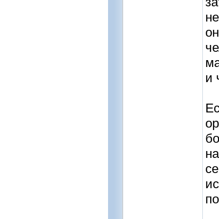
за
не
он
че
ма
и 
Ес
ор
бо
на
се
ис
по