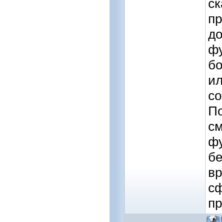
ск
пр
до
фу
бо
ил
со
По
см
фу
бе
вр
сф
пр