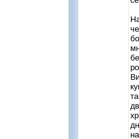
се
На
че
бо
мн
бе
ро
Ви
ку
та
дв
хр
дн
на