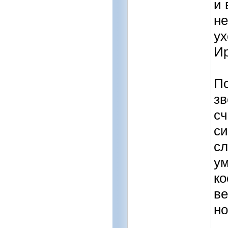
и 
не
ух
Ир
По
зв
сч
си
сл
ум
ко
ве
но