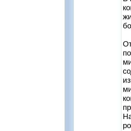
ко
жи
бо
От
по
ми
со
из
ми
ко
пр
На
ро