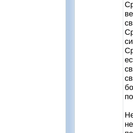
Ср
ве
св
Ср
си
Ср
ес
св
св
бо
по
Не
не