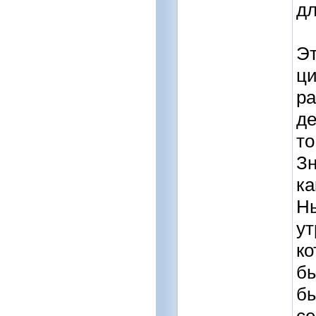
дл
Эт
ци
ра
де
то
Зн
ка
Ны
ут
ко
бы
бы