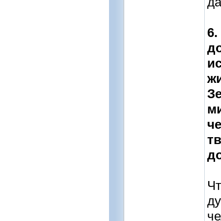
да
6.
д
и
ж
Зе
м
ч
т
до
Чт
ду
че