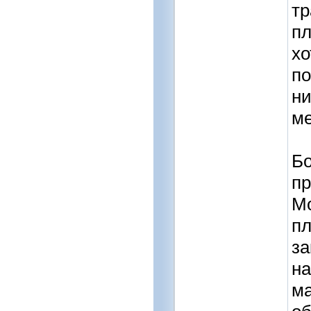
тр
пл
хо
по
ни
ме
Бо
пр
Мо
пл
за
на
ма