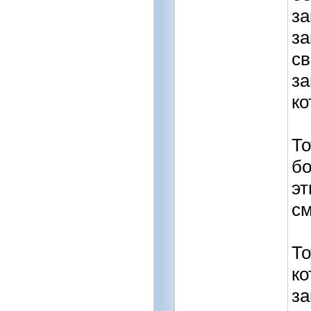
за
за
св
за
ко
То
бо
эт
см
То
ко
за