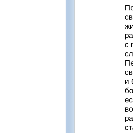
По
св
жи
ра
с 
сл
Пе
св
и 
бо
ес
во
ра
ст