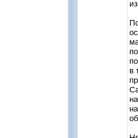
из
По
ос
ма
по
по
в 
пр
Са
на
на
об
Не