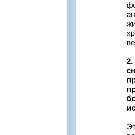
фо
ан
жи
хр
ве
2.
с
п
п
б
и
Эт