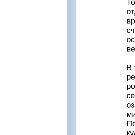
То
от
вр
сч
ос
ве
В 
ре
ро
се
оз
ми
По
ку