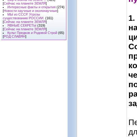
[
Сейчас на планете ЗЕМЛЯ
]
Интересные факты и открытия
(274)
[
Новости научные и околонаучные
]
МЫ из СССР. Угрозы
1
существованию РОССИИ.
(161)
[
Сейчас на планете ЗЕМЛЯ
]
н
ЯВНЫЕ СЕКРЕТЫ
(319)
[
Сейчас на планете ЗЕМЛЯ
]
Культ Предков и Родовой Строй
(65)
ци
[
РОД СЛАВЯН
]
С
пр
ко
че
п
ра
з
Пе
дл