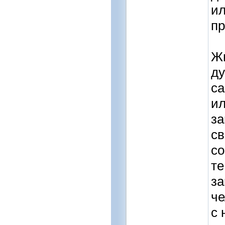
ил
пр
Жи
ду
са
ил
за
св
со
те
за
че
с 