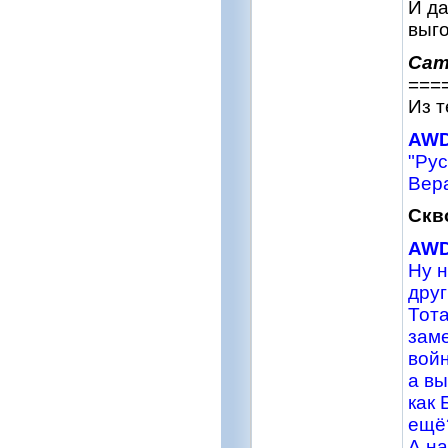
И да
выго
Сат
===
Из 
AW
"Рус
Вера
Скв
AW
Ну н
друг
Тота
заме
войн
а вы
как 
ещё?
А на