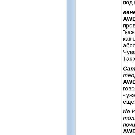
под 
вен
AW
пров
"каж
как 
абсо
Чувс
Так 
Сат
тео
AW
гово
- уж
ещё 
rio
И
тол
поч
AW