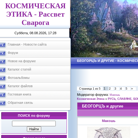
КОСМИЧЕСКАЯ
ЭТИКА - Рассвет
Сварога
Суббота, 08.08.2026, 17:28
Главная - Новости сайта
Форум
БЕОГОРЦЪ И ДРУГИЕ - КОСМИЧЕС
Новое на форуме
Каталог статей
Фотоальбомы
Каталог файлов
1
Страница
1
из
5
2
3
4
5
»
Гостевая книга
Модератор форума:
Макошь
Космическая Этика
»
РУСЬ, СЛАВЯНЕ, БО
Обратная связь
БЕОГОРЦЪ и другие
ПОИСК по форуму
Макошь