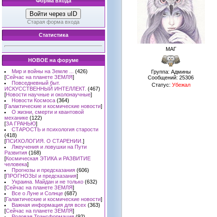
Форма входа
Войти через uID
Старая форма входа
Статистика
МАГ
НОВОЕ на форуме
Мир и войны на Земле ...
(426)
Группа: Админы
[
Сейчас на планете ЗЕМЛЯ
]
Сообщений:
25306
Повседневный быт.
Статус:
Убежал
ИСКУССТВЕННЫЙ ИНТЕЛЛЕКТ.
(467)
[
Новости научные и околонаучные
]
Новости Космоса
(364)
[
Галактические и космические новости
]
О жизни, смерти и квантовой
механике
(122)
[
ЗА ГРАНЬЮ
]
СТАРОСТЬ и психология старости
(418)
[
ПСИХОЛОГИЯ. О СТАРЕНИИ.
]
Лжеучения и ловушки на Пути
Развития
(168)
[
Космическая ЭТИКА и РАЗВИТИЕ
человека
]
Прогнозы и предсказания
(606)
[
ПРОГНОЗЫ и предсказания
]
Украина. Майдан и не только
(632)
[
Сейчас на планете ЗЕМЛЯ
]
Все о Луне и Солнце
(687)
[
Галактические и космические новости
]
Важная информация для всех
(363)
[
Сейчас на планете ЗЕМЛЯ
]
Родовая Трансформация
(92)