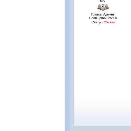
МАГ
Группа: Админы
Сообщений:
25306
Статус:
Убежал