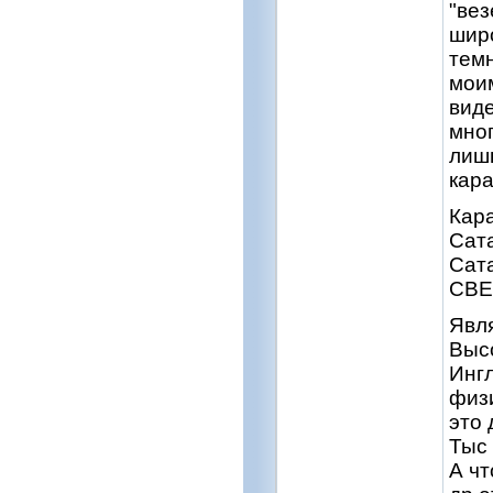
"вез
широ
темн
моим
виде
мног
лишь
кара
Кар
Сата
Сата
СВЕ
Явл
Высо
Ингл
физи
это
Тыс 
А чт