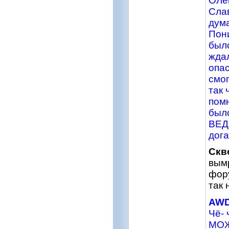
ОЛег
Слав
дума
Пони
было
ждал
опас
смог
так 
помн
было
ВЕД 
дога
Скв
вымр
фору
так 
AW
Чё- 
МОЖЕ