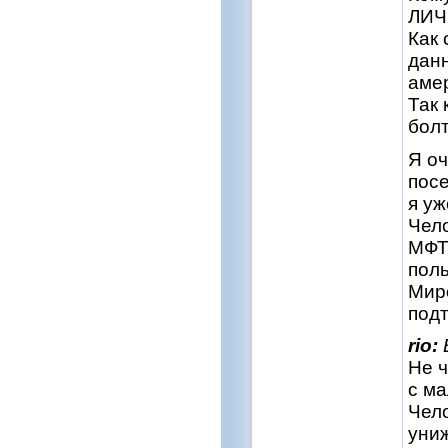
ЛИЧ
Как 
данн
амер
Так
болт
Я оч
посе
я уж
Чел
МФТИ
пол
Миро
подт
rio:
Не ч
с ма
Чело
уни