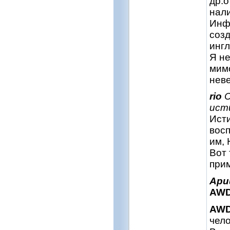
др.
нали
Инфо
созд
ингл
Я не
мимо
неве
rio
С
ист
Исти
восп
им,
Вот 
прим
Ар
AW
AW
чел