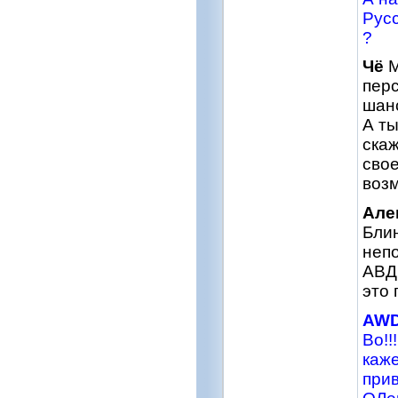
Русс
?
Чё
М
перс
шан
А ты
скаж
свое
возм
Але
Блин
непо
АВДВ
это
AW
Во!!
каже
прив