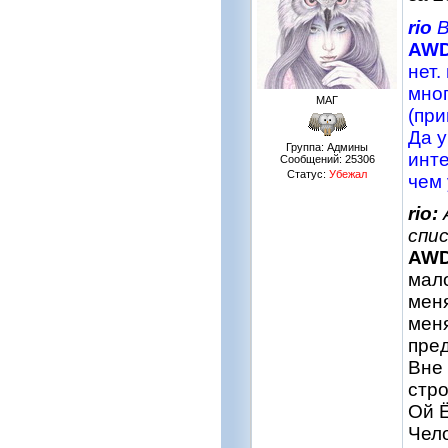
rio
В
AW
нет.
мног
МАГ
(при
Да у
Группа: Админы
инте
Сообщений:
25306
Статус:
Убежал
чем 
rio:
спи
AW
мало
меня
меня
пред
Вне
стро
Ой Ё
Чело