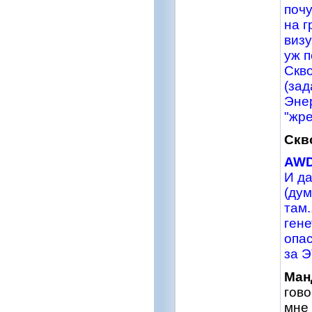
почу
на г
визу
уж п
Скво
(зад
Энер
"жре
Скв
AW
И да
(дум
там.
гене
опас
за Э
Ман
гово
мне 