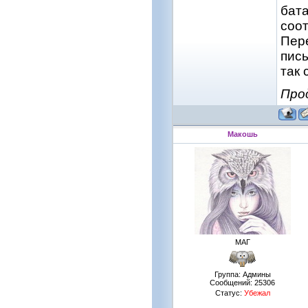
бата
соот
Пере
пись
так 
Про
Макошь
МАГ
Группа: Админы
Сообщений:
25306
Статус:
Убежал