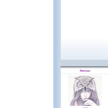
Макошь