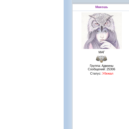
Макошь
МАГ
Группа: Админы
Сообщений:
25306
Статус:
Убежал