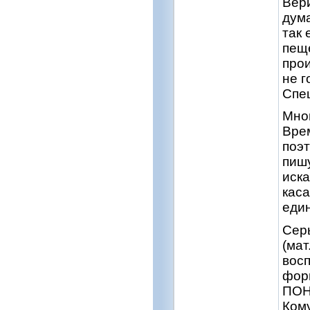
Вери
дума
так 
пещ
прои
не г
Спе
Мног
Врем
поэт
пишу
иска
каса
един
Серь
(мат
восп
фор
ПОНЯ
Кому