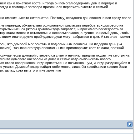
м как о почетном госте, и тогда он помогал содержать дом в порядке и
сегда с помощью заговора приглашали переехать вместе с семьей.
о сменить место жительства. Поэтому, незадолго до новоселья или сразу после
осле переезда, обязательно официально пригласить перебраться домового на
 открытый мешок (чтобы домовой туда забрался) и просил его последовать за
крывали мешок и оставляли на несколько часов, а лучше на целый день, чтобы
твием иначе другие приблудные духи могут забраться в дом. А кто знает, может
лось, что домовой мог обитать и под обычным веником. На Федорин день (24
носили), зазывая его туда специальными приговорами: «вот те сани, поезжай
 случае, если домовой становился злым и начинал вредить людям, не смотря на
изгонял Домового насовсем из дома и семье надо было искать нового.
рах стало совершенно негде прятаться, но возможно шум, иногда раздающийся в
ые уголки. Домовой везде найдет себе место, лишь бы хозяйка или хозяин были
х делах, хотя вы этого и не заметите