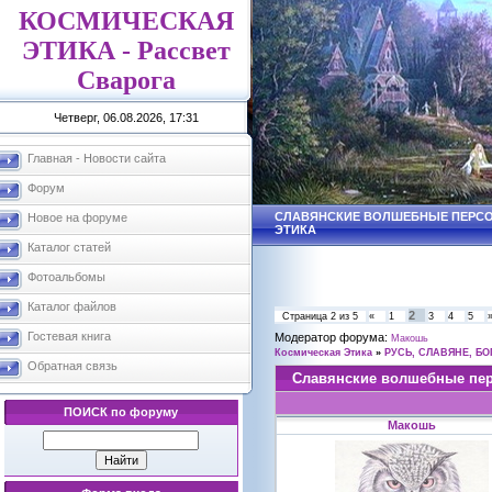
КОСМИЧЕСКАЯ
ЭТИКА - Рассвет
Сварога
Четверг, 06.08.2026, 17:31
Главная - Новости сайта
Форум
СЛАВЯНСКИЕ ВОЛШЕБНЫЕ ПЕРСОН
Новое на форуме
ЭТИКА
Каталог статей
Фотоальбомы
Каталог файлов
2
Страница
2
из
5
«
1
3
4
5
Гостевая книга
Модератор форума:
Макошь
Космическая Этика
»
РУСЬ, СЛАВЯНЕ, БО
Обратная связь
Славянские волшебные пе
ПОИСК по форуму
Макошь