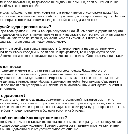
мье все нормально, то домового не видно и не слышно, если он, конечно, не
вый дух, и не полтергейст.
то шумный дух, но он тоже, хочет жить в мире и покое с хозяевами дома. Чем
 в семье, тем больше очков наберёт домовой для превращения в душу. Но этот
 говорит с тобой на своем языке, который не всегда легко понять.
учай: куда пропали ножи?
 два года пропал 81 нож: с вечера покупался целый комплект, а утром ни одного
у удалось на медитативном уровне выйти на связь с полтергейстом, и он сказал:-
ой, мы зла тебе не желаем, объясни, чего ты хочешь». Ответ можно
адонью: тепло означает «да», холод «нет».
л, что в этой семье лишь видимость благополучия, а на самом деле муж с
ют всех своих соседей. И если это не прекратится, то он перейдет к более
А ножи все до одного лежали в одном месте под полом. Они вскрыли пол - так и
ются носки
т домового может стать постоянная пропажа носков. Чаще всего это
 мужчине, который живет двойной жизнью или взваливает на жену всю
у, полностью самоустраняясь. Впрочем, это может быть и протестом против
 не делалась генеральная уборка, а домовой не любит беспорядка. Сделайте в
, и все носки станут парными. Словом, если домовой начинает бузить, значит в
в порядке.
ь с домовым?
ю вам станет трудно дышать, возможно, это домовой пытается вам что-то
но полежите, восстановите дыхание и мысленно спросите домового, что он хочет
ее или плохое. Если хорошее, он погладит вас; если рука будет шерстяная - это к
е боль - предупреждение о болезни кого-то из близких.
рой личико!» Как зовут домового?
овой имеет имя, но так как вы не знаете его, можете обращаться к нему «сам»,
ушка-соседушка», «хозяин». Говоря о домовом в третьем лице, уважительно
он», ваш домовой оценит уважительное отношение.