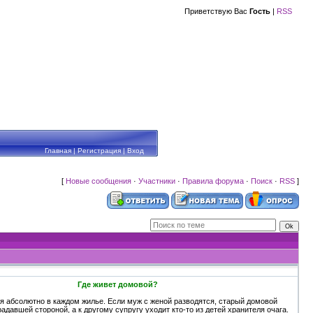
Приветствую Вас
Гость
|
RSS
Главная
|
Регистрация
|
Вход
[
Новые сообщения
·
Участники
·
Правила форума
·
Поиск
·
RSS
]
Где живет домовой?
я абсолютно в каждом жилье. Если муж с женой разводятся, старый домовой
радавшей стороной, а к другому супругу уходит кто-то из детей хранителя очага.