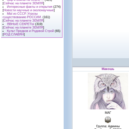
[
Сейчас на планете ЗЕМЛЯ
]
Интересные факты и открытия
(274)
[
Новости научные и околонаучные
]
МЫ из СССР. Угрозы
существованию РОССИИ.
(161)
[
Сейчас на планете ЗЕМЛЯ
]
ЯВНЫЕ СЕКРЕТЫ
(319)
[
Сейчас на планете ЗЕМЛЯ
]
Культ Предков и Родовой Строй
(65)
[
РОД СЛАВЯН
]
Макошь
МАГ
Группа: Админы