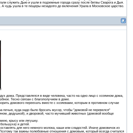
тали служить Дыю и ушли в подземные города сразу после битвы Сварога и Дыя.
 А чудь ушла в те пещеры незадолго до включения Урала в Московское царство.
х дома. Представлялся в виде человека, часто на одно лицо с хозяином дома,
обное. Тесно связан с благополучием в доме.
ворить домового переехать вместе с хозяевами, которым в противном случае
а печью, куда надо было бросать мусор, чтобы "домовой не перевелся"
ином, дедушкой), и дворовой, часто мучивший животных (домовой вообще
змею, крысу или лягушку.
большуха) и детей.
оставлять для него немного молока, каши или сладостей. Иначе домовичок из
 Поэтому так важны полюбовные отношения с домовым, который всегда считался