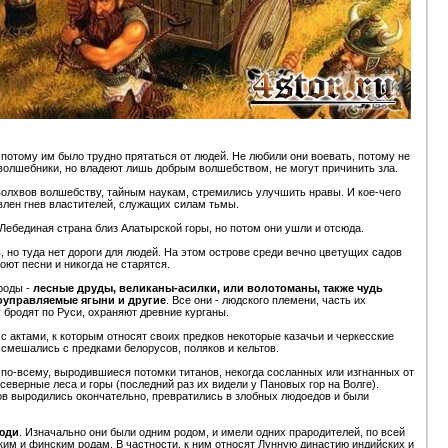
, потому им было трудно прятаться от людей. Не любили они воевать, потому не
 волшебники, но владеют лишь добрым волшебством, не могут причинить зла.
волхвов волшебству, тайным наукам, стремились улучшить нравы. И кое-чего
авлен гнев властителей, служащих силам тьмы.
ебединая страна близ Алатырской горы, но потом они ушли и отсюда.
ь, но туда нет дороги для людей. На этом острове среди вечно цветущих садов
оют песни и никогда не старятся.
роды -
лесные друды, великаны-асилки, или волотоманы, также чудь
ноуправляемые ягыни и другие
. Все они - людского племени, часть их
 бродят по Руси, охраняют древние курганы.
 актами, к которым относят своих предков некоторые казачьи и черкесские
 смешались с предками белорусов, поляков и кельтов.
я по-всему, выродившиеся потомки титанов, некогда сосланных или изгнанных от
еверные леса и горы (последний раз их видели у Пановых гор на Волге).
цов выродились окончательно, превратились в злобных людоедов и были
люди
. Изначально они были одним родом, и имели одних прародителей, по всей
им и финским родам. В частности, к ним относят Лунную династию индийских и