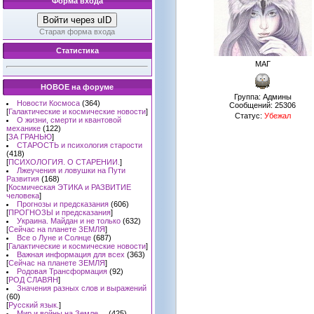
Форма входа
Войти через uID
Старая форма входа
Статистика
МАГ
НОВОЕ на форуме
Группа: Админы
Новости Космоса
(364)
Сообщений:
25306
[
Галактические и космические новости
]
Статус:
Убежал
О жизни, смерти и квантовой
механике
(122)
[
ЗА ГРАНЬЮ
]
СТАРОСТЬ и психология старости
(418)
[
ПСИХОЛОГИЯ. О СТАРЕНИИ.
]
Лжеучения и ловушки на Пути
Развития
(168)
[
Космическая ЭТИКА и РАЗВИТИЕ
человека
]
Прогнозы и предсказания
(606)
[
ПРОГНОЗЫ и предсказания
]
Украина. Майдан и не только
(632)
[
Сейчас на планете ЗЕМЛЯ
]
Все о Луне и Солнце
(687)
[
Галактические и космические новости
]
Важная информация для всех
(363)
[
Сейчас на планете ЗЕМЛЯ
]
Родовая Трансформация
(92)
[
РОД СЛАВЯН
]
Значения разных слов и выражений
(60)
[
Русский язык.
]
Мир и войны на Земле ...
(425)