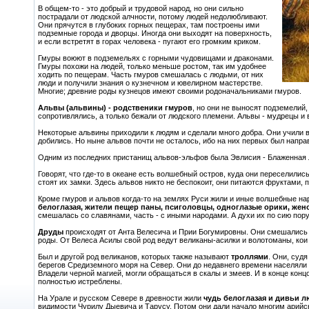
В общем-то - это добрый и трудовой народ, но они сильно
пострадали от людской алчности, потому людей недолюбливают.
Они прячутся в глубоких горных пещерах, там построены ими
подземные города и дворцы. Иногда они выходят на поверхность,
и если встретят в горах человека - пугают его громким криком.
Гмуры воюют в подземельях с горными чудовищами и драконами.
Гмуры похожи на людей, только меньше ростом, так им удобнее
ходить по пещерам. Часть гмуров смешалась с людьми, от них
люди и получили знания о кузнечном и ювелирном мастерстве.
Многие; древние роды кузнецов имеют своими родоначальниками гмуров.
Альвы (альвины) - родственики гмуров
, но они не выносят подземелий
сопротивлялись, а только бежали от людского племени. Альвы - мудрецы и
Некоторые альвины приходили к людям и сделали много добра. Они учили 
добились. Но ныне альвов почти не осталось, ибо на них первых был напр
Одним из последних пристанищ альвов-эльфов была Эвлисия - Блаженная Л
Говорят, что где-то в океане есть волшебный остров, куда они переселилис
стоят их замки. Здесь альвов никто не беспокоит, они питаются фруктами, п
Кроме гмуров и альвов когда-то на землях Руси жили и иные волшебные на
белоглазая, жители пещер паны, псиголовцы, одноглазые орики, же
смешалась со славянами, часть - с иными народами. А духи их по сию пору
Друды
происходят от Анта Велесича и Прии Богумировны. Они смешались с
роды. От Велеса Асилы свой род ведут великаны-асилки и волотоманы, кои
Был и другой род великанов, которых также называют
троллями
. Они, суд
берегов Средиземного моря на Север. Они до недавнего времени населяли с
Владели черной магией, могли обращаться в скалы и змеев. И в конце кон
полностью истреблены.
На Урале и русском Севере в древности жили
чудь белоглазая и дивьи 
видимости Чурилу Дыевича и Тарусу. Потом они дали начало многим арийск