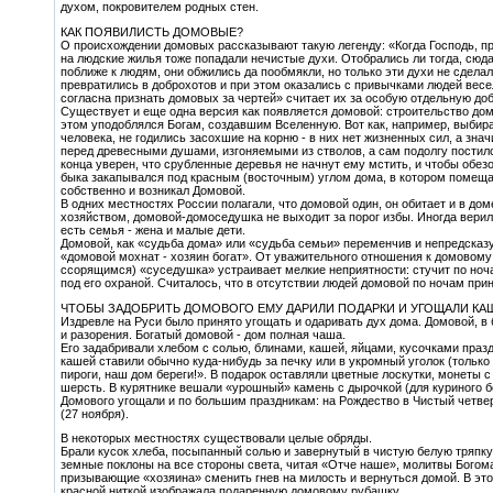
духом, покровителем родных стен.
КАК ПОЯВИЛИСТЬ ДОМОВЫЕ?
О происхождении домовых рассказывают такую легенду: «Когда Господь, пр
на людские жилья тоже попадали нечистые духи. Отобрались ли тогда, сюда
поближе к людям, они обжились да пообмякли, но только эти духи не сделал
превратились в доброхотов и при этом оказались с привычками людей весел
согласна признать домовых за чертей» считает их за особую отдельную доб
Существует и еще одна версия как появляется домовой: строительство до
этом уподоблялся Богам, создавшим Вселенную. Вот как, например, выбира
человека, не годились засохшие на корню - в них нет жизненных сил, а зна
перед древесными душами, изгоняемыми из стволов, а сам подолгу постилс
конца уверен, что срубленные деревья не начнут ему мстить, и чтобы обез
быка закапывался под красным (восточным) углом дома, в котором помещал
собственно и возникал Домовой.
В одних местностях России полагали, что домовой один, он обитает и в дом
хозяйством, домовой-домоседушка не выходит за порог избы. Иногда верил
есть семья - жена и малые дети.
Домовой, как «судьба дома» или «судьба семьи» переменчив и непредсказ
«домовой мохнат - хозяин богат». От уважительного отношения к домовом
ссорящимся) «суседушка» устраивает мелкие неприятности: стучит по ноча
под его охраной. Считалось, что в отсутствии людей домовой по ночам прин
ЧТОБЫ ЗАДОБРИТЬ ДОМОВОГО ЕМУ ДАРИЛИ ПОДАРКИ И УГОЩАЛИ КА
Издревле на Руси было принято угощать и одаривать дух дома. Домовой, в 
и разорения. Богатый домовой - дом полная чаша.
Его задабривали хлебом с солью, блинами, кашей, яйцами, кусочками празд
кашей ставили обычно куда-нибудь за печку или в укромный уголок (только
пироги, наш дом береги!». В подарок оставляли цветные лоскутки, монеты
шерсть. В курятнике вешали «урошный» камень с дырочкой (для куриного б
Домового угощали и по большим праздникам: на Рождество в Чистый четвер
(27 ноября).
В некоторых местностях существовали целые обряды.
Брали кусок хлеба, посыпанный солью и завернутый в чистую белую тряпку,
земные поклоны на все стороны света, читая «Отче наше», молитвы Богома
призывающие «хозяина» сменить гнев на милость и вернуться домой. В это
красной ниткой изображала подаренную домовому рубашку.