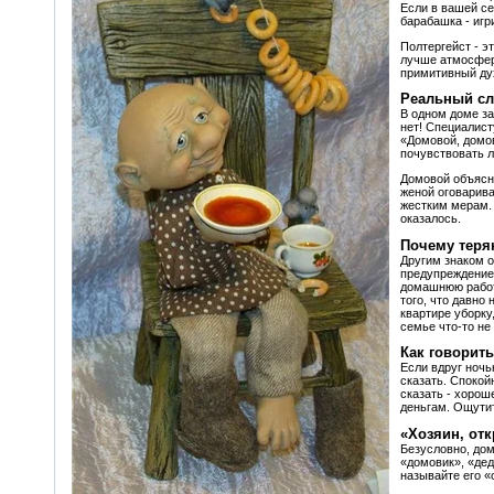
Если в вашей се
барабашка - игри
Полтергейст - э
лучше атмосфера
примитивный дух
Реальный сл
В одном доме за
нет! Специалист
«Домовой, домов
почувствовать л
Домовой объясни
женой оговарива
жестким мерам. 
оказалось.
Почему теря
Другим знаком о
предупреждение
домашнюю работ
того, что давно
квартире уборку
семье что-то не 
Как говорит
Если вдруг ночь
сказать. Спокой
сказать - хорош
деньгам. Ощутит
«Хозяин, отк
Безусловно, дом
«домовик», «дед
называйте его «