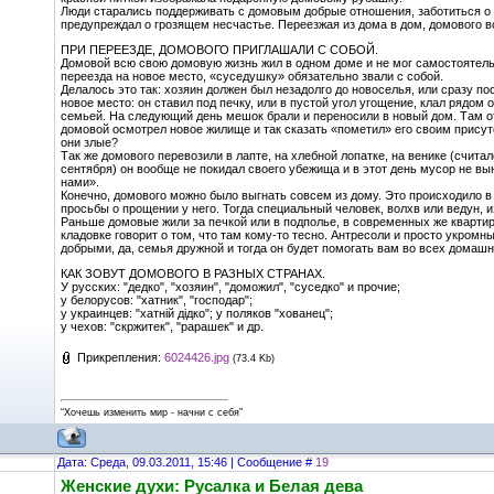
Люди старались поддерживать с домовым добрые отношения, заботиться о не
предупреждал о грозящем несчастье. Переезжая из дома в дом, домового в
ПРИ ПЕРЕЕЗДЕ, ДОМОВОГО ПРИГЛАШАЛИ С СОБОЙ.
Домовой всю свою домовую жизнь жил в одном доме и не мог самостоятельн
переезда на новое место, «суседушку» обязательно звали с собой.
Делалось это так: хозяин должен был незадолго до новоселья, или сразу п
новое место: он ставил под печку, или в пустой угол угощение, клал рядом
семьей. На следующий день мешок брали и переносили в новый дом. Там от
домовой осмотрел новое жилище и так сказать «пометил» его своим присутс
они злые?
Так же домового перевозили в лапте, на хлебной лопатке, на венике (счита
сентября) он вообще не покидал своего убежища и в этот день мусор не вы
нами».
Конечно, домового можно было выгнать совсем из дому. Это происходило в
просьбы о прощении у него. Тогда специальный человек, волхв или ведун, 
Раньше домовые жили за печкой или в подполье, в современных же кварти
кладовке говорит о том, что там кому-то тесно. Антресоли и просто укромн
добрыми, да, семья дружной и тогда он будет помогать вам во всех домашни
КАК ЗОВУТ ДОМОВОГО В РАЗНЫХ СТРАНАХ.
У русских: "дедко", "хозяин", "доможил", "суседко" и прочие;
у белорусов: "хатник", "господар";
у украинцев: "хатнiй дiдко"; у поляков "хованец";
у чехов: "скржитек", "рарашек" и др.
Прикрепления:
6024426.jpg
(73.4 Kb)
“Хочешь изменить мир - начни с себя”
Дата: Среда, 09.03.2011, 15:46 | Сообщение #
19
Женские духи: Русалка и Белая дева