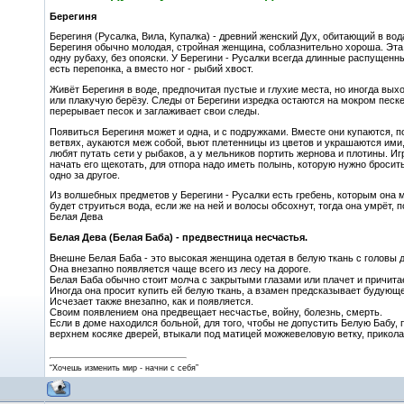
Берегиня
Берегиня (Русалка, Вила, Купалка) - древний женский Дух, обитающий в вод
Берегиня обычно молодая, стройная женщина, соблазнительно хороша. Эта 
одну рубаху, без опояски. У Берегини - Русалки всегда длинные распущенны
есть перепонка, а вместо ног - рыбий хвост.
Живёт Берегиня в воде, предпочитая пустые и глухие места, но иногда вых
или плакучую берёзу. Следы от Берегини изредка остаются на мокром песке
перерывает песок и заглаживает свои следы.
Появиться Берегиня может и одна, и с подружками. Вместе они купаются,
ветвях, аукаются меж собой, вьют плетенницы из цветов и украшаются ими,
любят путать сети у рыбаков, а у мельников портить жернова и плотины. И
начать его щекотать, для отпора надо иметь полынь, которую нужно бросит
одно за другое.
Из волшебных предметов у Берегини - Русалки есть гребень, которым она м
будет струиться вода, если же на ней и волосы обсохнут, тогда она умрёт, п
Белая Дева
Белая Дева (Белая Баба) - предвестница несчастья.
Внешне Белая Баба - это высокая женщина одетая в белую ткань с головы д
Она внезапно появляется чаще всего из лесу на дороге.
Белая Баба обычно стоит молча с закрытыми глазами или плачет и причитае
Иногда она просит купить ей белую ткань, а взамен предсказывает будующе
Исчезает также внезапно, как и появляется.
Своим появлением она предвещает несчастье, войну, болезнь, смерть.
Если в доме находился больной, для того, чтобы не допустить Белую Бабу,
верхнем косяке дверей, втыкали под матицей можжевеловую ветку, приколач
“Хочешь изменить мир - начни с себя”