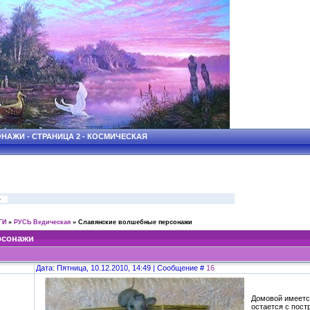
АЖИ - СТРАНИЦА 2 - КОСМИЧЕСКАЯ
»
ГИ
»
РУСЬ Ведическая
»
Славянские волшебные персонажи
рсонажи
Дата: Пятница, 10.12.2010, 14:49 | Сообщение #
16
Домовой имеетс
остается с пост