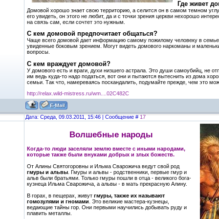
Где живет д
Домовой хорошо знает свою территорию, а селится он в самом темном углу
его увидеть, он этого не любит, да и с точки зрения церкви нехорошо инт
на связь сам, если сочтет это нужным.
С кем домовой предпочитает общаться?
Чаще всего домовой дает информацию самому пожилому человеку в семье. Э
увиденные боковым зрением. Могут видеть домового наркоманы и маленькие
вопросы.
С кем враждует домовой?
У домового есть и враги, духи низшего астрала. Это души самоубийц, не о
им ведь куда-то надо податься, вот они и пытаются вытеснить из дома хор
семьи. Так что, намереваясь поскандалить, подумайте прежде, чем это мож
http://relax.wild-mistress.ru/wm....02C482C
Дата: Среда, 09.03.2011, 15:46 | Сообщение #
17
Волшебные народы
Когда-то люди заселяли землю вместе с иными народами,
которые также были внуками добрых и злых божеств.
От Алины Святогоровны и Ильма Сварожича ведут свой род
гмуры и альвы
. Гмуры и альвы - родственники, первые гмур и
альв были братьями. Только гмуры пошли в отца - великого бога-
кузнеца Ильма Сварожича, а альвы - в мать прекрасную Алину.
В горах, в пещерах, живут
гмуры, также их называют
гомозулями и гномами
. Это великие мастера-кузнецы,
ведающие тайны гор. Они первыми научились добывать руду и
плавить металлы.