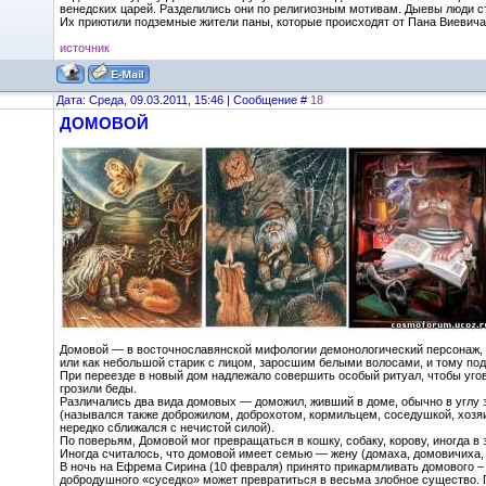
венедских царей. Разделились они по религиозным мотивам. Дыевы люди с
Их приютили подземные жители паны, которые происходят от Пана Виевича.
источник
Дата: Среда, 09.03.2011, 15:46 | Сообщение #
18
ДОМОВОЙ
Домовой — в восточнославянской мифологии демонологический персонаж, ду
или как небольшой старик с лицом, заросшим белыми волосами, и тому под
При переезде в новый дом надлежало совершить особый ритуал, чтобы уго
грозили беды.
Различались два вида домовых — доможил, живший в доме, обычно в углу з
(назывался также доброжилом, доброхотом, кормильцем, соседушкой, хозя
нередко сближался с нечистой силой).
По поверьям, Домовой мог превращаться в кошку, собаку, корову, иногда в 
Иногда считалось, что домовой имеет семью — жену (домаха, домовичиха, 
В ночь на Ефрема Сирина (10 февраля) принято прикармливать домового – 
добродушного «суседко» может превратиться в весьма злобное существо.