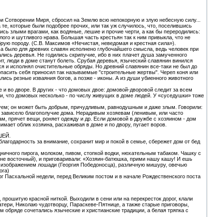
и Сотворении Миря, сбросил на Землю всю непокорную и злую небесную силу...
 те, которые были подобрее прочих, или так уж случилось, что, поселившись
ись злыми врагами, как водяные, лешие и прочие черти, а как бы переродились:
ого и шутливого нрава. Большая часть крестьян так к ним привыкла, что не
рую породу. (С.В. Максимов «Нечистая, неведомая и крестная сила»).
ма было для древних славян исполнено глубочайшего смысла, ведь человек при
лись деревья. Не годились скрипучие, ибо в них плачет душа замученного
чит, люди в доме станут болеть. Срубая деревья, языческий славянин винился
я и исполнял очистительные обряды. Но древний славянин все-таки не был до
опасить себя приносил так называемые "строительные жертвы". Череп коня или
ись резные изваяния богов, а позже - иконы. А из души убиенного животного
е и во дворе. В других - что домовых двое: домовой-дворовой следит за всем
и, что домовых несколько - по числу живущих в доме людей. У «суседушки» тоже
уем; он может быть добрым, причудливым, равнодушным и даже злым. Говорили:
у зависело благополучие дома. Нерадивым хозяевам (ленивым, или часто
м, прячет вещи, роняет одежду и др. Если домовой в дружбе с хозяином - дом
имает облик хозяина, расхаживая в доме и по двору, пугает воров.
ШЕЙ.
благодарность за внимание, сохранит мир и покой в семье, сбережет дом от бед
ничного пирога, молоком, пивом, стопкой водки, нюхательным табаком. Чашку с
 не восточный), и приговаривали: «Хозяин-батюшка, прими нашу кашу! И ешь
 с изображением лошади (Георгия Победоносца), различную мишуру, овечью
ога)
г Пасхальной недели, перед Великим постом и в начале Рождественского поста
 прошитую красной ниткой. Выходили в сени или на перекресток дорог, клали
тери, Николаю чудотворцу, Параскеве-Пятнице, а также старые приговоры,
м обряде сочетались языческие и христианские традиции, а белая тряпка с