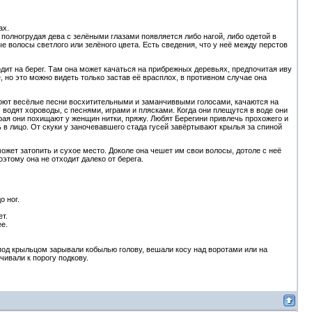
ах.
полногрудая дева с зелёными глазами появляется либо нагой, либо одетой в
е волосы светлого или зелёного цвета. Есть сведения, что у неё между перстов
одит на берег. Там она может качаться на прибрежных деревьях, предпочитая иву
, но это можно видеть только застав её врасплох, в противном случае она
 поют весёлые песни восхитительными и заманчиввыми голосами, качаются на
 водят хороводы, с песнями, играми и плясками. Когда они плещутся в воде они
грая они похищают у женщин нитки, пряжу. Любят Берегини привлечь прохожего и
ь в лицо. От скуки у заночевавшего стада гусей завёртывают крылья за спиной
ожет затопить и сухое место. Доколе она чешет им свои волосы, дотоле с неё
оэтому она не отходит далеко от берега.
о ног.
т.
е.
 под крыльцом зарывали кобылью голову, вешали косу над воротами или на
ивали к порогу подкову.