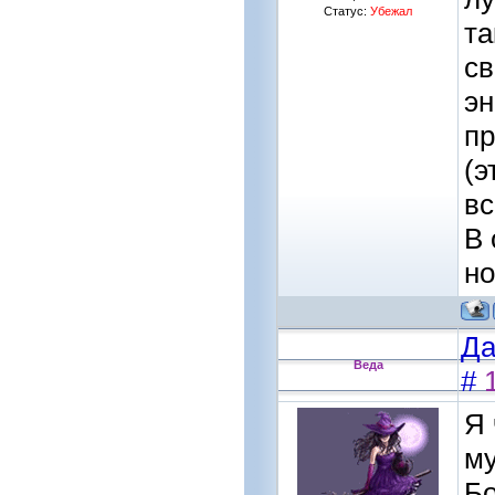
Статус:
Убежал
та
св
эн
пр
(э
вс
В 
но
Да
Веда
#
Я 
му
Бо