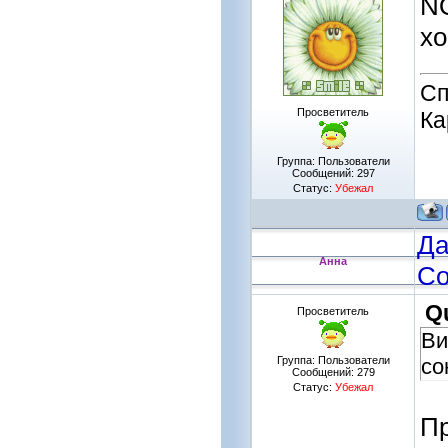
NO
хо
Сп
Просветитель
Ка
Группа: Пользователи
Сообщений:
297
Статус:
Убежал
Да
Анна
Со
Q
Просветитель
Ви
Группа: Пользователи
со
Сообщений:
279
Статус:
Убежал
Пр