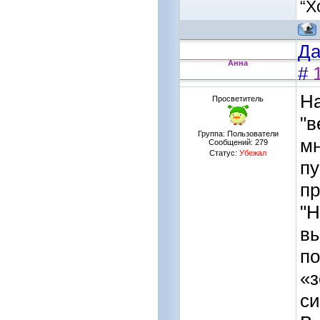
“Х
Да
Анна
#
На
Просветитель
"в
Группа: Пользователи
мн
Сообщений:
279
Статус:
Убежал
пу
пр
"Н
вы
по
«з
си