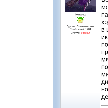
мо
па
Философ
хо
Группа: Пользователи
в 
Сообщений:
1281
Статус:
Убежал
ик
по
пр
мя
по
ми
дн
но
де