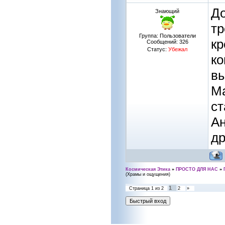
До
Знающий
тр
Группа: Пользователи
кр
Сообщений:
326
Статус:
Убежал
ко
вы
Ма
ст
Ан
др
Космическая Этика
»
ПРОСТО ДЛЯ НАС
»
(Храмы и ощущения)
1
Страница
1
из
2
2
»