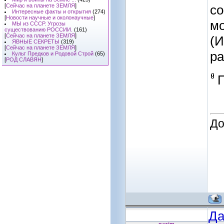
[
Сейчас на планете ЗЕМЛЯ
]
со
Интересные факты и открытия
(274)
[
Новости научные и околонаучные
]
мо
МЫ из СССР. Угрозы
существованию РОССИИ.
(161)
[
Сейчас на планете ЗЕМЛЯ
]
(И
ЯВНЫЕ СЕКРЕТЫ
(319)
[
Сейчас на планете ЗЕМЛЯ
]
ра
Культ Предков и Родовой Строй
(65)
[
РОД СЛАВЯН
]
До
Да