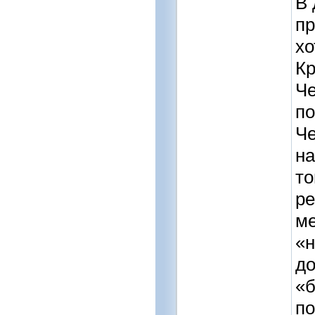
В 
пр
хо
Кр
Че
по
Че
на
то
ре
ме
«н
до
«б
по