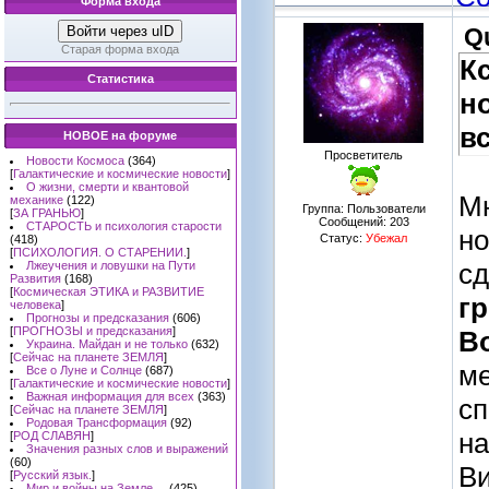
Форма входа
Войти через uID
Q
Старая форма входа
К
Статистика
н
в
НОВОЕ на форуме
Просветитель
Новости Космоса
(364)
[
Галактические и космические новости
]
О жизни, смерти и квантовой
Мн
механике
(122)
Группа: Пользователи
[
ЗА ГРАНЬЮ
]
Сообщений:
203
СТАРОСТЬ и психология старости
но
Статус:
Убежал
(418)
[
ПСИХОЛОГИЯ. О СТАРЕНИИ.
]
сд
Лжеучения и ловушки на Пути
Развития
(168)
[
Космическая ЭТИКА и РАЗВИТИЕ
г
человека
]
Прогнозы и предсказания
(606)
[
ПРОГНОЗЫ и предсказания
]
В
Украина. Майдан и не только
(632)
[
Сейчас на планете ЗЕМЛЯ
]
ме
Все о Луне и Солнце
(687)
[
Галактические и космические новости
]
Важная информация для всех
(363)
сп
[
Сейчас на планете ЗЕМЛЯ
]
Родовая Трансформация
(92)
на
[
РОД СЛАВЯН
]
Значения разных слов и выражений
(60)
Ви
[
Русский язык.
]
Мир и войны на Земле ...
(425)