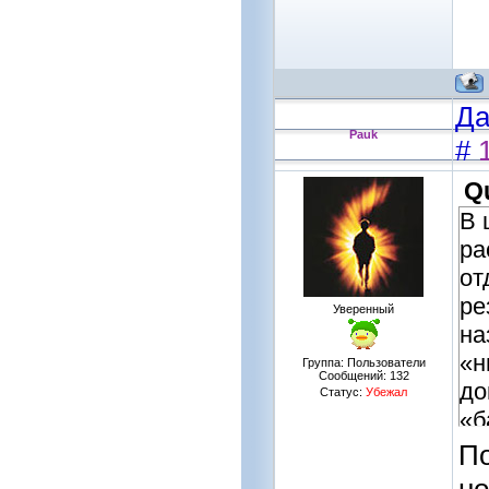
Да
Pauk
#
Q
В 
ра
от
ре
Уверенный
на
«н
Группа: Пользователи
Сообщений:
132
до
Статус:
Убежал
«б
По
но