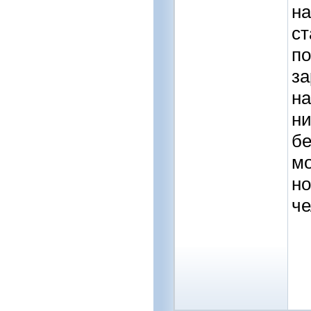
на
ст
по
за
на
ни
бе
мо
но
че