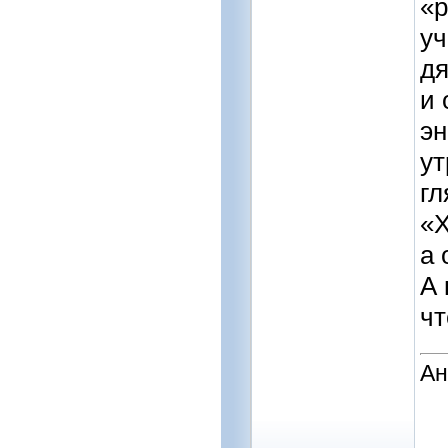
«р
уч
дя
и 
эн
ут
гл
«Х
а 
А 
чт
Ан