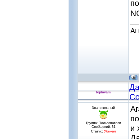
п
N
Ан
Да
teplavam
Со
Аг
Значительный
по
Группа: Пользователи
и 
Сообщений:
61
Статус:
Убежал
Да