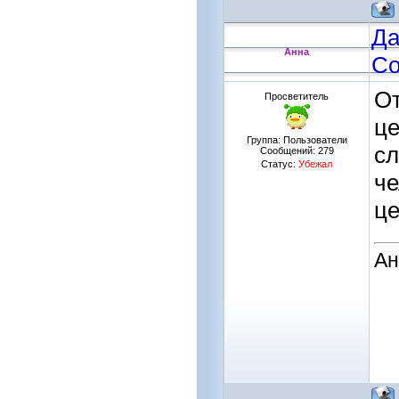
Да
Анна
Со
От
Просветитель
це
Группа: Пользователи
сл
Сообщений:
279
Статус:
Убежал
ч
це
Ан