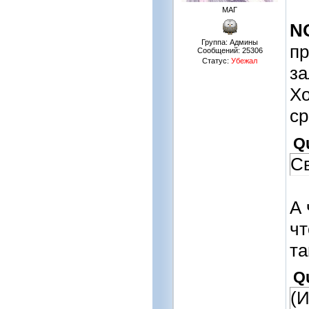
МАГ
N
Группа: Админы
пр
Сообщений:
25306
Статус:
Убежал
за
Хо
ср
Q
С
А 
чт
та
Q
(И