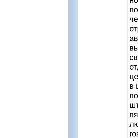
по
че
от
ав
вы
св
от
це
в 
по
шт
пя
лю
го