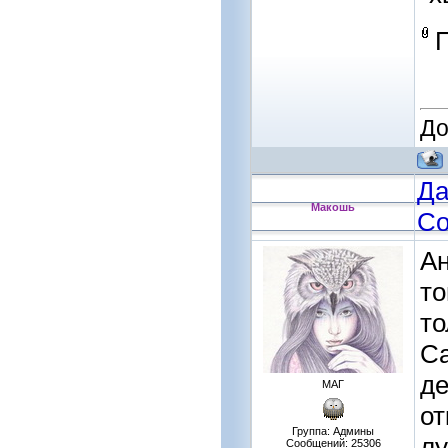
До
Да
Макошь
Со
Ан
то
то
Са
де
МАГ
от
Группа: Админы
лу
Сообщений:
25306