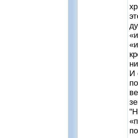
хр
эт
ду
«и
«и
кр
ни
И 
по
ве
з
"Н
«п
по