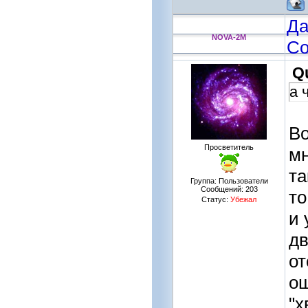
Да
NOVA-2M
Со
Q
а 
Во
Просветитель
мн
та
Группа: Пользователи
Сообщений:
203
то
Статус:
Убежал
и 
дв
от
ощ
"х