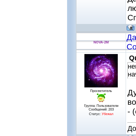
л
Сп
Да
NOVA-2M
Со
Q
не
на
Ду
Просветитель
во
Группа: Пользователи
- 
Сообщений:
203
Статус:
Убежал
До