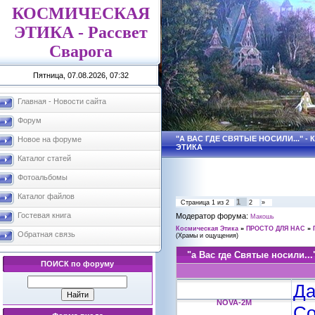
КОСМИЧЕСКАЯ
ЭТИКА - Рассвет
Сварога
Пятница, 07.08.2026, 07:32
Главная - Новости сайта
Форум
"А ВАС ГДЕ СВЯТЫЕ НОСИЛИ..." 
Новое на форуме
ЭТИКА
Каталог статей
Фотоальбомы
Каталог файлов
1
Страница
1
из
2
2
»
Гостевая книга
Модератор форума:
Макошь
Космическая Этика
»
ПРОСТО ДЛЯ НАС
»
Обратная связь
(Храмы и ощущения)
"а Вас где Святые носили...
ПОИСК по форуму
Да
NOVA-2M
Со