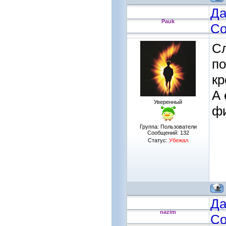
Да
Pauk
Со
Сл
по
кр
А 
Уверенный
фи
Группа: Пользователи
Сообщений:
132
Статус:
Убежал
Да
nazim
Со