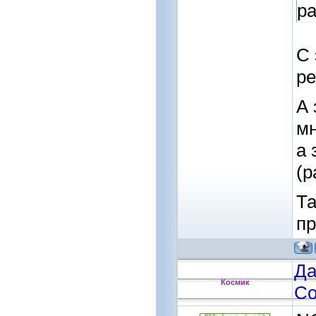
ра
С 
ре
А 
мн
а 
(р
Та
пр
Да
Космик
Со