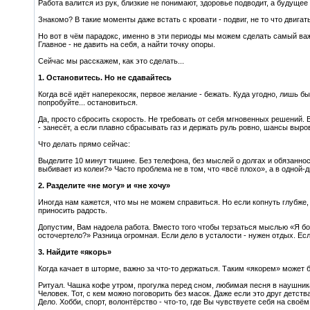
Работа валится из рук, близкие не понимают, здоровье подводит, а будуще
Знакомо? В такие моменты даже встать с кровати - подвиг, не то что двигат
Но вот в чём парадокс, именно в эти периоды мы можем сделать самый ва
Главное - не давить на себя, а найти точку опоры.
Сейчас мы расскажем, как это сделать...
1. Остановитесь. Но не сдавайтесь
Когда всё идёт наперекосяк, первое желание - бежать. Куда угодно, лишь б
попробуйте... остановиться.
Да, просто сбросить скорость. Не требовать от себя мгновенных решений. В
- занесёт, а если плавно сбрасывать газ и держать руль ровно, шансы выр
Что делать прямо сейчас:
Выделите 10 минут тишине. Без телефона, без мыслей о долгах и обязанно
выбивает из колеи?» Часто проблема не в том, что «всё плохо», а в одной-
2. Разделите «не могу» и «не хочу»
Иногда нам кажется, что мы не можем справиться. Но если копнуть глубже,
приносить радость.
Допустим, Вам надоела работа. Вместо того чтобы терзаться мыслью «Я бол
осточертело?» Разница огромная. Если дело в усталости - нужен отдых. Есл
3. Найдите «якорь»
Когда качает в шторме, важно за что-то держаться. Таким «якорем» может б
Ритуал. Чашка кофе утром, прогулка перед сном, любимая песня в наушника
Человек. Тот, с кем можно поговорить без масок. Даже если это друг детств
Дело. Хобби, спорт, волонтёрство - что-то, где Вы чувствуете себя на своём