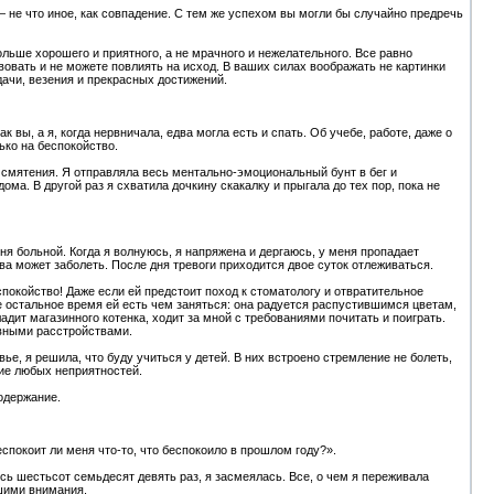
— не что иное, как совпадение. С тем же успехом вы могли бы случайно предречь
ольше хорошего и приятного, а не мрачного и нежелательного. Все равно
твовать и не можете повлиять на исход. В ваших силах воображать не картинки
ачи, везения и прекрасных достижений.
к вы, а я, когда нервничала, едва могла есть и спать. Об учебе, работе, даже о
ько на беспокойство.
 смятения. Я отправляла весь ментально-эмоциональный бунт в бег и
ма. В другой раз я схватила дочкину скакалку и прыгала до тех пор, пока не
я больной. Когда я волнуюсь, я напряжена и дергаюсь, у меня пропадает
ова может заболеть. После дня тревоги приходится двое суток отлеживаться.
спокойство! Даже если ей предстоит поход к стоматологу и отвратительное
е остальное время ей есть чем заняться: она радуется распустившимся цветам,
ладит магазинного котенка, ходит за мной с требованиями почитать и поиграть.
рвными расстройствами.
ье, я решила, что буду учиться у детей. В них встроено стремление не болеть,
ие любых неприятностей.
одержание.
спокоит ли меня что-то, что беспокоило в прошлом году?».
ись шестьсот семьдесят девять раз, я засмеялась. Все, о чем я переживала
вшими внимания.