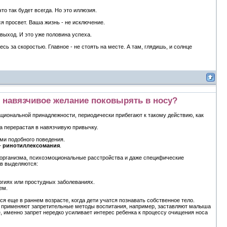
то так будет всегда. Но это иллюзия.
я просвет. Ваша жизнь - не исключение.
 выход. И это уже половина успеха.
есь за скоростью. Главное - не стоять на месте. А там, глядишь, и солнце
т навязчивое желание поковырять в носу?
ациональной принадлежности, периодически прибегают к такому действию, как
да перерастая в навязчивую привычку.
ми подобного поведения.
—
ринотиллексомания
.
и организма, психоэмоциональные расстройства и даже специфические
в выделяются:
гиях или простудных заболеваниях.
ем.
я еще в раннем возрасте, когда дети учатся познавать собственное тело.
го применяют запретительные методы воспитания, например, заставляют малыша
, именно запрет нередко усиливает интерес ребенка к процессу очищения носа