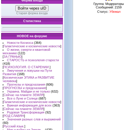
Форма входа
Группа: Модераторы
Сообщений:
2159
Войти через uID
Статус:
Убежал
Старая форма входа
Статистика
НОВОЕ на форуме
Новости Космоса
(364)
[
Галактические и космические новости
]
О жизни, смерти и квантовой
механике
(122)
[
ЗА ГРАНЬЮ
]
СТАРОСТЬ и психология старости
(418)
[
ПСИХОЛОГИЯ. О СТАРЕНИИ.
]
Лжеучения и ловушки на Пути
Развития
(168)
[
Космическая ЭТИКА и РАЗВИТИЕ
человека
]
Прогнозы и предсказания
(606)
[
ПРОГНОЗЫ и предсказания
]
Украина. Майдан и не только
(632)
[
Сейчас на планете ЗЕМЛЯ
]
Все о Луне и Солнце
(687)
[
Галактические и космические новости
]
Важная информация для всех
(363)
[
Сейчас на планете ЗЕМЛЯ
]
Родовая Трансформация
(92)
[
РОД СЛАВЯН
]
Значения разных слов и выражений
(60)
[
Русский язык.
]
Мир и войны на Земле ...
(425)