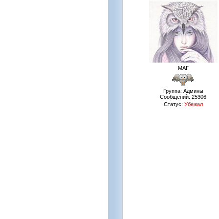
МАГ
Группа: Админы
Сообщений:
25306
Статус:
Убежал