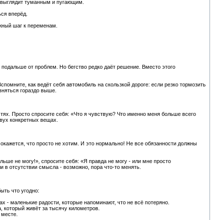
е выглядит туманным и пугающим.
ься вперёд.
жный шаг к переменам.
ы подальше от проблем. Но бегство редко даёт решение. Вместо этого
спомните, как ведёт себя автомобиль на скользкой дороге: если резко тормозить
овняться гораздо выше.
стях. Просто спросите себя: «Что я чувствую? Что именно меня больше всего
двух конкретных вещах.
 окажется, что просто не хотим. И это нормально! Не все обязанности должны
ьше не могу!», спросите себя: «Я правда не могу - или мне просто
и в отсутствии смысла - возможно, пора что-то менять.
ыть что угодно:
х - маленькие радости, которые напоминают, что не всё потеряно.
а, который живёт за тысячу километров.
 месте.