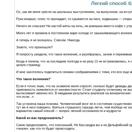
Легкий способ 
Ох, как же меня трясло на школьных выступлениях, на выпускном, на всту
Руки мокрые, голос то пропадает, то срывается на писк, подмышки — откры
Ничего не спасало! Ни настой мяты на ночь, ни ромашка вместо кофе с утр
Много лет я прожила в постоянном жаре-холоде от зашкаливающего волнен
А теперь я не волнуюсь. Совсем. Никогда.
Знаете, что произошло?
Я попросту увидела, что такое волнение, и разобралась, зачем я переживаю
Когда я поняла, что за последние полгода и ни разу (!) не встревожилась, 
целую страницу.
И мне захотелось поделиться своими соображениями с теми, кто все еще му
Что такое волнение?
Если я точно знаю, что на экзамене меня спросят, сколько будет дважды д
тревожность появляется от неизвестности. Стоит студенту-отличнику не выу
вытаскивает именно его. В ожидании результата анализов на венерические 
что если...».
Так устроена наша психика. Человеческий мозг не в состоянии существоват
тут же в него поверить: бояться страшного гораздо легче, чем вообще не з
вариантов самый плохой — вопрос личной осознанности и мудрости.
Какой из вас предсказатель?
Смею предположить, что плохонький. Не Кассандра вы и не Дельфийский ора
«знали», как что-то будет происходить.