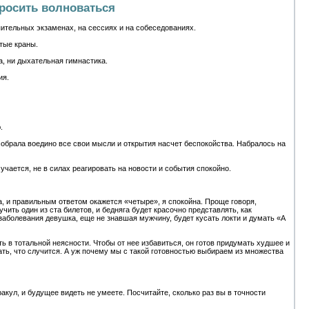
бросить волноваться
пительных экзаменах, на сессиях и на собеседованиях.
тые краны.
а, ни дыхательная гимнастика.
ия.
.
я собрала воедино все свои мысли и открытия насчет беспокойства. Набралось на
чается, не в силах реагировать на новости и события спокойно.
ва, и правильным ответом окажется «четыре», я спокойна. Проще говоря,
чить один из ста билетов, и бедняга будет красочно представлять, как
заболевания девушка, еще не знавшая мужчину, будет кусать локти и думать «А
ь в тотальной неясности. Чтобы от нее избавиться, он готов придумать худшее и
нать, что случится. А уж почему мы с такой готовностью выбираем из множества
кул, и будущее видеть не умеете. Посчитайте, сколько раз вы в точности