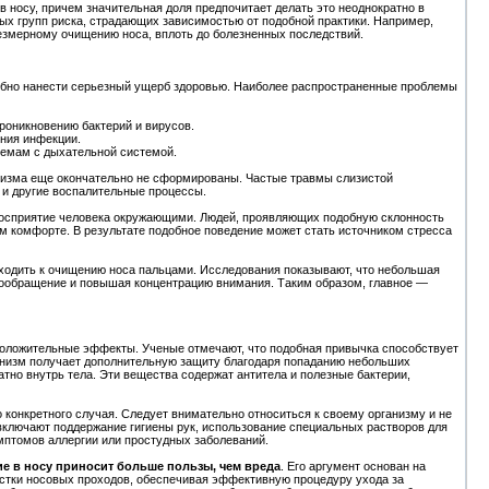
в носу, причем значительная доля предпочитает делать это неоднократно в
ых групп риска, страдающих зависимостью от подобной практики. Например,
змерному очищению носа, вплоть до болезненных последствий.
обно нанести серьезный ущерб здоровью. Наиболее распространенные проблемы
роникновению бактерий и вирусов.
ния инфекции.
лемам с дыхательной системой.
анизма еще окончательно не сформированы. Частые травмы слизистой
 и другие воспалительные процессы.
 восприятие человека окружающими. Людей, проявляющих подобную склонность
м комфорте. В результате подобное поведение может стать источником стресса
ходить к очищению носа пальцами. Исследования показывают, что небольшая
вообращение и повышая концентрацию внимания. Таким образом, главное —
положительные эффекты. Ученые отмечают, что подобная привычка способствует
анизм получает дополнительную защиту благодаря попаданию небольших
тно внутрь тела. Эти вещества содержат антитела и полезные бактерии,
конкретного случая. Следует внимательно относиться к своему организму и не
ключают поддержание гигиены рук, использование специальных растворов для
птомов аллергии или простудных заболеваний.
е в носу приносит больше пользы, чем вреда
. Его аргумент основан на
истки носовых проходов, обеспечивая эффективную процедуру ухода за