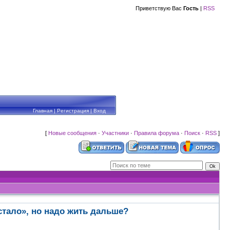
Приветствую Вас
Гость
|
RSS
Главная
|
Регистрация
|
Вход
[
Новые сообщения
·
Участники
·
Правила форума
·
Поиск
·
RSS
]
остало», но надо жить дальше?