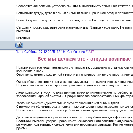
Человеческая психика устроена так, что в моменты отчаяния нам кажется, ч
Вспомните дождь, даже в самый сильный ливень рано или поздно появляетс
Если Вы дочитали до этого места, значит, внутри Вас ещё есть силы искать
Сегодня - просто сделайте один маленький шаг. Завтра - ещё один. Не гонит
выглянет!
источник
Дата: Суббота, 27.12.2025, 12:19 | Сообщение #
287
Все мы делаем это - откуда возникае
Практически все люди, независимо от возраста, социального статуса или н
ковыряние в носу.
Оно проявляется в различной степени интенсивности и регулярности, иног
Однако большинство из нас даже не задумываются над истинными причина
Научное название этой странной привычки звучит довольно внушительно 
Люди ковыряют в носу по ряду причин, включая гигиенические потребност
заболевания нервной системы. Среди наиболее распространенных факторо
Желание очистить дыхательные пути от скопившейся пыли и грязи.
Стремление облегчить зуд и неприятные ощущения, возникающие при аллер
Повышенная тревожность и потребность занять руки каким-нибудь действи
Детальное изучение вопроса показывает, что подобные повадки формируютс
Родители, пытаясь уберечь ребенка от нежелательного занятия, чаще все
регулярно пользоваться салфетками или носовыми платками. Тем не менее
руками.