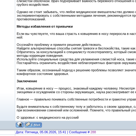
слизистой оболочкой. Врач подчеркивает важность бережного отношения к 
грубого воздействия.
Однако не стоит забывать, что любое медицинское вмешательство должно
экспериментировать с собственными методами лечения, рекомендуется про
противопоказаний.
Методы избавления от привычки
Если вы чувствуете, что ваша страсть к ковырянию в носу переросла в н
ней:
Осознайте проблему и примите решение действовать.
Найдите альтернативные способы снятия тревоги и беспокойства, такие как
Обратитесь за консультацией к специалисту-психотерапевту, который смо
методы коррекции поведения.
Используйте специальные средства для увлажнения слизистой носа, такие к
Постарайтесь ограничить воздействие неблагоприятных факторов окружающ
Таким образом, осознанный подход к решению проблемы позволяет значите
комфортное состояние здоровья.
Заключение
Итак, ковыряние в носу — процесс, знакомый каждому человеку. Несмотря
эмоциями и осуждением со стороны окружающих, наука рассматривает ее 
Главное — правильно понимать собственные потребности и грамотно управ
Будьте внимательны к собственному телу и заботьтесь о своем здоровье,
при возникновении сомнений или осложнений. Помните, что правильный ухо
О здоровье: с медицинского на русский
Дата: Пятница, 05.06.2026, 15:41 | Сообщение #
288