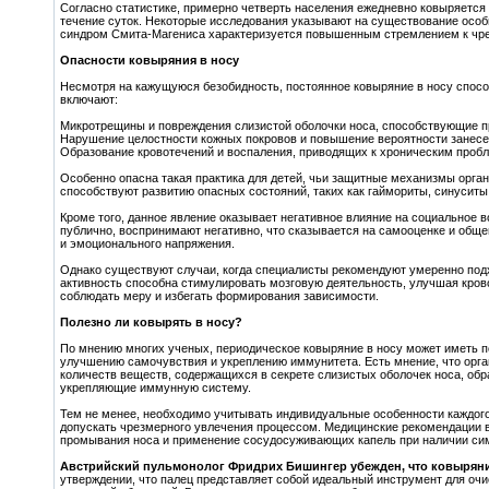
Согласно статистике, примерно четверть населения ежедневно ковыряется 
течение суток. Некоторые исследования указывают на существование особ
синдром Смита-Магениса характеризуется повышенным стремлением к чре
Опасности ковыряния в носу
Несмотря на кажущуюся безобидность, постоянное ковыряние в носу спос
включают:
Микротрещины и повреждения слизистой оболочки носа, способствующие п
Нарушение целостности кожных покровов и повышение вероятности занесе
Образование кровотечений и воспаления, приводящих к хроническим проб
Особенно опасна такая практика для детей, чьи защитные механизмы орг
способствуют развитию опасных состояний, таких как гаймориты, синуситы
Кроме того, данное явление оказывает негативное влияние на социальное
публично, воспринимают негативно, что сказывается на самооценке и обще
и эмоционального напряжения.
Однако существуют случаи, когда специалисты рекомендуют умеренно под
активность способна стимулировать мозговую деятельность, улучшая кро
соблюдать меру и избегать формирования зависимости.
Полезно ли ковырять в носу?
По мнению многих ученых, периодическое ковыряние в носу может иметь 
улучшению самочувствия и укреплению иммунитета. Есть мнение, что орг
количеств веществ, содержащихся в секрете слизистых оболочек носа, обра
укрепляющие иммунную систему.
Тем не менее, необходимо учитывать индивидуальные особенности каждого 
допускать чрезмерного увлечения процессом. Медицинские рекомендации в
промывания носа и применение сосудосуживающих капель при наличии сим
Австрийский пульмонолог Фридрих Бишингер убежден, что ковыряни
утверждении, что палец представляет собой идеальный инструмент для оч