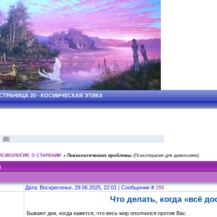
ТРАНИЦА 20 - КОСМИЧЕСКАЯ ЭТИКА
20
ПСИХОЛОГИЯ. О СТАРЕНИИ.
»
Психологические проблемы
(Психотерапия для домохозяек)
ы
Дата: Воскресенье, 29.06.2025, 22:01 | Сообщение #
286
Что делать, когда «всё д
Бывают дни, когда кажется, что весь мир ополчился против Вас.