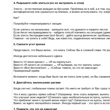
4. Разрешите себе злиться (но не застревать в этом)
Злость - естественная реакция на бессилие. Проблема не в ней, а в том, к
метафорически) или срываться на близких, а можно использовать эту энер
Как?
Попробуйте «перенаправить» эмоции:
Если злитесь на начальника - запишите всё, что думаете и порвите листок.
Если бесит несправедливость - найдите способ повлиять на ситуацию (даж
Если злость беспредметная (всё бесит) - дайте выход физически: пробежка,
Главное - не копить в себе! Ведь, как известно, подавленные негативные э
5. Смените угол зрения
Представьте, что Ваша жизнь - это книга. Сейчас Вы в сложной главе. Но р
Иногда достаточно небольшого сдвига:
Вместо «У меня кризис» → «Я на перепутье».
Вместо «Я ничего не успеваю» → «Я выбираю, на что тратить силы».
Вместо «Всё бесполезно» → «Сейчас тяжело, но это не навсегда».
Проверенный приём:
Вспомните момент, когда Вам было так же плохо (или хуже), но Вы справил
6. Двигайтесь маленькими шагами
Когда сил нет, глобальные планы пугают. Но никто не требует от Вас сразу 
Что я могу сделать прямо сейчас? (Например: лечь спать вовремя, выпить 
Что улучшит мою неделю? (Отменить одну необязательную встречу, купить
Что приблизит меня к лучшей жизни через год? (Записаться на курсы, начат
Важно: не ждите «волшебного пинка». Иногда первый шаг - это просто встат
7. Помните, что это не навсегда!