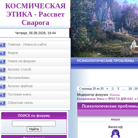
КОСМИЧЕСКАЯ
ЭТИКА - Рассвет
Сварога
Четверг, 06.08.2026, 19:44
Главная - Новости сайта
Форум
ПСИХОЛОГИЧЕСКИЕ ПРОБЛЕМЫ - С
Новое на форуме
Каталог статей
Фотоальбомы
Каталог файлов
Страница
20
из
20
«
1
2
…
18
19
Гостевая книга
Модератор форума:
Макошь
Космическая Этика
»
ПРОСТО ДЛЯ НАС
»
Обратная связь
Психологические проблем
ПОИСК по форуму
маша
Философ