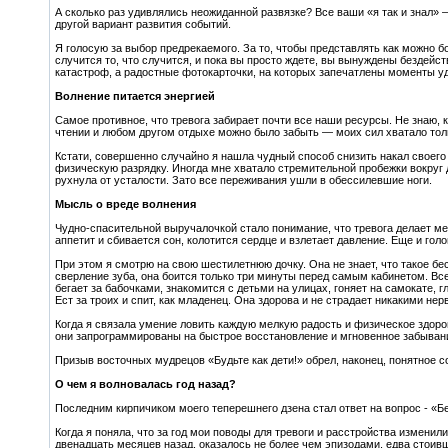
А сколько раз удивлялись неожиданной развязке? Все ваши «я так и знал» 
другой вариант развития событий.
Я голосую за выбор предрекаемого. За то, чтобы представлять как можно б
случится то, что случится, и пока вы просто ждете, вы вынуждены бездейс
катастроф, а радостные фотокарточки, на которых запечатлены моменты уд
Волнение питается энергией
Самое противное, что тревога забирает почти все наши ресурсы. Не знаю, ка
чтении и любом другом отдыхе можно было забыть — моих сил хватало тол
Кстати, совершенно случайно я нашла чудный способ снизить накал своего
физическую разрядку. Иногда мне хватало стремительной пробежки вокруг до
рухнула от усталости. Зато все переживания ушли в обессилевшие ноги.
Мысль о вреде волнения
Чудно-спасительной выручалочкой стало понимание, что тревога делает мен
аппетит и сбивается сон, колотится сердце и взлетает давление. Еще и гол
При этом я смотрю на свою шестилетнюю дочку. Она не знает, что такое бе
сверление зуба, она боится только три минуты перед самым кабинетом. Вс
бегает за бабочками, знакомится с детьми на улицах, гоняет на самокате, г
Ест за троих и спит, как младенец. Она здорова и не страдает никакими не
Когда я связала умение ловить каждую мелкую радость и физическое здоров
они запрограммированы на быстрое восстановление и мгновенное забыван
Призыв восточных мудрецов «Будьте как дети!» обрел, наконец, понятное с
О чем я волновалась год назад?
Последним кирпичиком моего теперешнего дзена стал ответ на вопрос - «Бе
Когда я поняла, что за год мои поводы для тревоги и расстройства изменил
двенадцать месяцев назад, оказалось не более чем эпизодами, едва стои