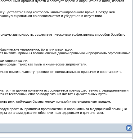
собственным органам чувств и советует бережно обращаться с ними, избегая
 осуществляться под контролем квалифицированного врача. Прежде чем
консультироваться со специалистом и убедиться в отсутствии
астоящую зависимость, существует несколько эффективных способов борьбы с
 физические упражнения, йога или медитация.
жет выявить причины возникновения данной привычки и предложить эффективные
ак спреи и капли.
ей среды, таких как пыль и химические загрязнители.
льно снизить частоту проявления нежелательных привычек и восстановить
 на то, что данная привычка ассоциируется преимущественно с отрицательными
как естественный способ поддержания чистоты дыхательных путей.
лять ими, соблюдая баланс между пользой и потенциальным вредом.
 следуя простым правилам профилактики и обращаясь за медицинской помощью
д за органами дыхания обеспечит вас здоровьем и долголетием.