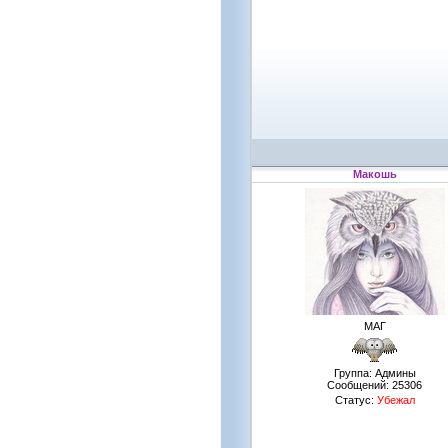
Макошь
МАГ
Группа: Админы
Сообщений:
25306
Статус:
Убежал