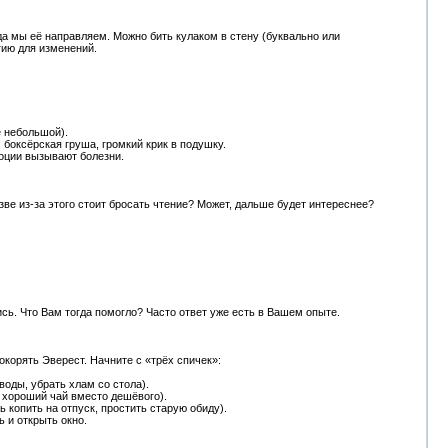
уда мы её направляем. Можно бить кулаком в стену (буквально или
гию для изменений.
е небольшой).
 боксёрская груша, громкий крик в подушку.
моции вызывают болезни.
азве из-за этого стоит бросать чтение? Может, дальше будет интереснее?
ись. Что Вам тогда помогло? Часто ответ уже есть в Вашем опыте.
покорять Эверест. Начните с «трёх спичек»:
воды, убрать хлам со стола).
 хороший чай вместо дешёвого).
ь копить на отпуск, простить старую обиду).
ь и открыть окно.