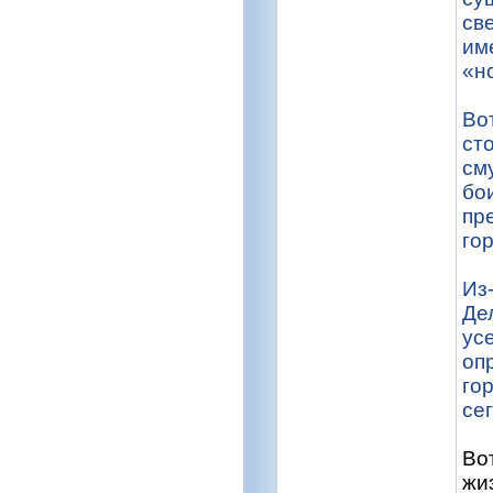
св
им
«н
Во
ст
см
бои
пр
го
Из
Де
ус
оп
го
се
Во
жи