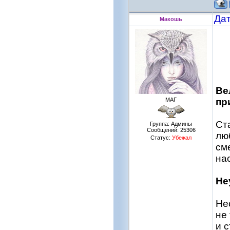
Дат
Макошь
Ве
МАГ
пр
Ст
Группа: Админы
Сообщений:
25306
лю
Статус:
Убежал
см
на
Не
Не
не
и 