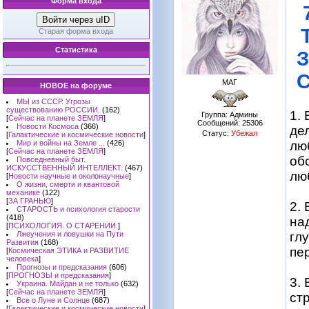
Форма входа
Войти через uID
Старая форма входа
Статистика
МАГ
НОВОЕ на форуме
МЫ из СССР. Угрозы
существованию РОССИИ.
(162)
1.
Группа: Админы
[
Сейчас на планете ЗЕМЛЯ
]
Сообщений:
25306
Новости Космоса
(366)
де
Статус:
Убежал
[
Галактические и космические новости
]
Мир и войны на Земле ...
(426)
лю
[
Сейчас на планете ЗЕМЛЯ
]
об
Повседневный быт.
ИСКУССТВЕННЫЙ ИНТЕЛЛЕКТ.
(467)
лю
[
Новости научные и околонаучные
]
О жизни, смерти и квантовой
механике
(122)
[
ЗА ГРАНЬЮ
]
2.
СТАРОСТЬ и психология старости
(418)
на
[
ПСИХОЛОГИЯ. О СТАРЕНИИ.
]
Лжеучения и ловушки на Пути
гл
Развития
(168)
пе
[
Космическая ЭТИКА и РАЗВИТИЕ
человека
]
Прогнозы и предсказания
(606)
[
ПРОГНОЗЫ и предсказания
]
3.
Украина. Майдан и не только
(632)
[
Сейчас на планете ЗЕМЛЯ
]
ст
Все о Луне и Солнце
(687)
[
Галактические и космические новости
]