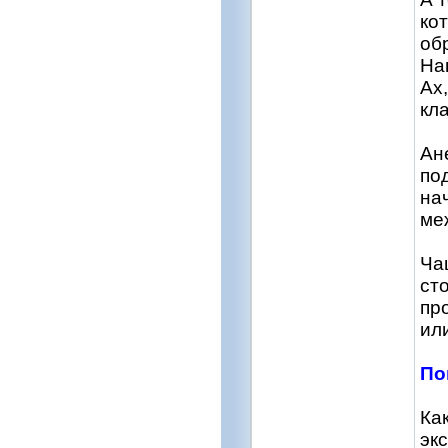
ко
об
На
Ах,
кл
Ан
по
на
ме
Ча
ст
пр
ил
По
Ка
эк