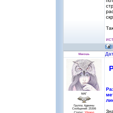
по
ст
ра
ск
Та
ис
Дат
Макошь
Ра
МАГ
ме
ли
Группа: Админы
Сообщений:
25306
Зн
Статус:
Убежал