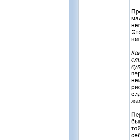
Пр
ма
не
Эт
не
Ка
сл
ку
пе
не
ри
си
жа
Пе
бы
то
се