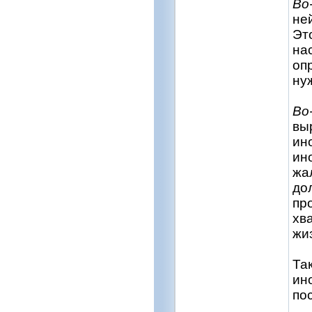
Во
не
Эт
на
оп
ну
Во
вы
ин
ин
жа
до
пр
хв
жи
Так
ин
по