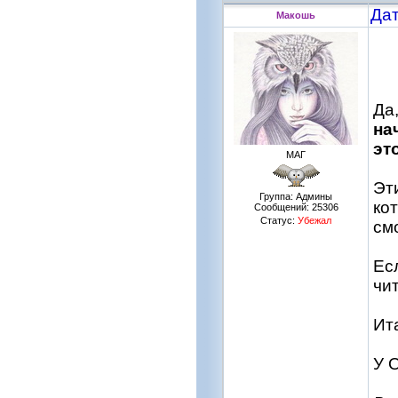
Дат
Макошь
Да
на
эт
МАГ
Эт
Группа: Админы
ко
Сообщений:
25306
Статус:
Убежал
см
Ес
чи
Ит
У 