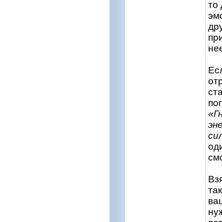
то
эм
др
при
не
Ес
от
ст
по
«Г
эн
си
од
см
Вз
та
ва
ну