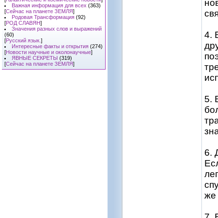
но
Важная информация для всех
(363)
[
Сейчас на планете ЗЕМЛЯ
]
св
Родовая Трансформация
(92)
[
РОД СЛАВЯН
]
Значения разных слов и выражений
4.
(60)
[
Русский язык.
]
др
Интересные факты и открытия
(274)
[
Новости научные и околонаучные
]
по
ЯВНЫЕ СЕКРЕТЫ
(319)
[
Сейчас на планете ЗЕМЛЯ
]
тр
ис
5.
бо
тр
зн
6.
Ес
ле
сп
же
7.