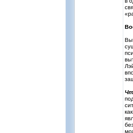
в о
св
«р
Во
Вы
су
пс
вы
Лэ
вп
за
Чт
по
си
ка
яв
бе
мо