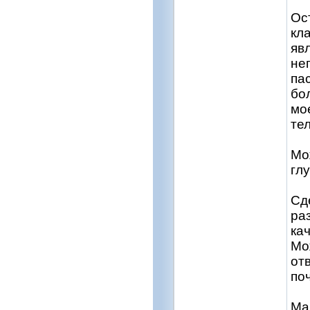
Ос
кл
яв
не
па
бо
мо
тел
Мо
гл
Сд
ра
ка
Мо
отв
по
Ма