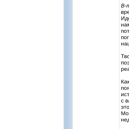
В-
вр
Ид
на
по
по
на
Тв
поэ
ре
Как
по
ис
с в
эт
Мо
не