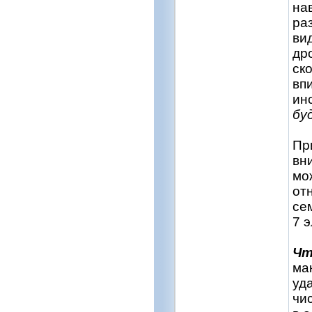
на
ра
ви
др
ск
вп
ин
бу
Пр
вн
мо
от
се
7 
Чт
ма
уд
чи