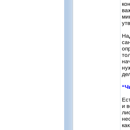
ко
ва
ми
ут
На
са
оп
то
на
ну
де
“Ч
Ес
и 
ли
не
ка