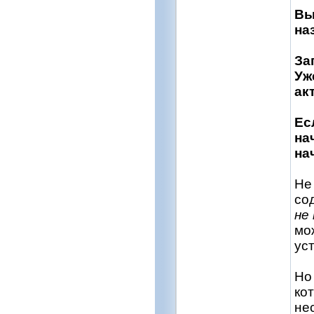
Вы
на
За
Уж
ак
Ес
на
на
Не
со
не
мо
ус
Но
ко
не