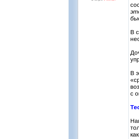
со
эт
бы
В 
не
До
уп
В 
«с
во
с 
Те
На
то
ка