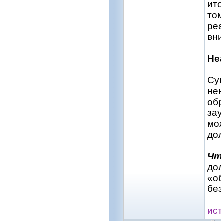
ит
то
ре
вн
Не
Су
не
об
за
мо
до
Чт
до
«о
бе
ис