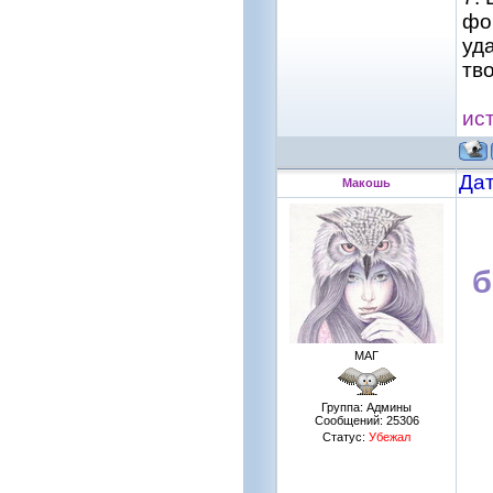
фо
уд
тв
ис
Дат
Макошь
б
МАГ
Группа: Админы
Сообщений:
25306
Статус:
Убежал