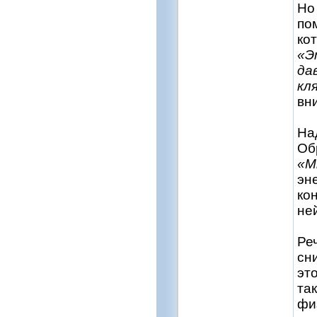
Н
по
ко
«Э
да
кл
вн
На
Об
«М
эн
кон
не
Ре
сн
эт
та
фи