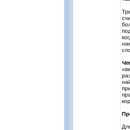
Тр
сч
бо
по
ко
на
сл
Чт
«в
ра
на
пр
пр
ко
Пр
Дл