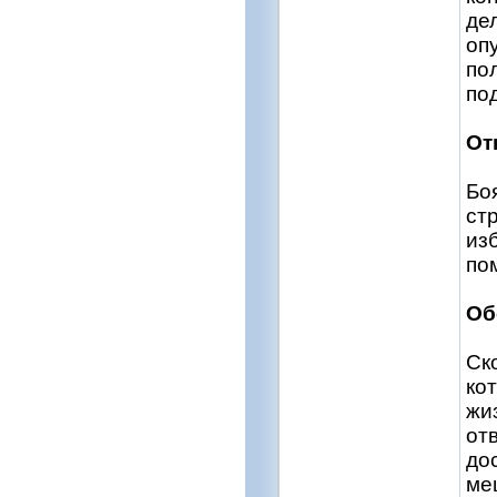
де
опу
пол
по
От
Бо
ст
из
по
Об
Ск
ко
жи
от
до
ме