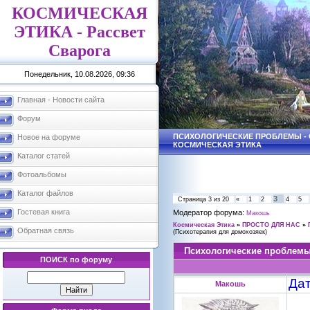
КОСМИЧЕСКАЯ
ЭТИКА - Рассвет
Сварога
Понедельник, 10.08.2026, 09:36
Главная - Новости сайта
Форум
ПСИХОЛОГИЧЕСКИЕ ПРОБЛЕМЫ - С
Новое на форуме
КОСМИЧЕСКАЯ ЭТИКА
Каталог статей
Фотоальбомы
Каталог файлов
3
Страница
3
из
20
«
1
2
4
5
Гостевая книга
Модератор форума:
Макошь
Космическая Этика
»
ПРОСТО ДЛЯ НАС
»
Обратная связь
(Психотерапия для домохозяек)
Психологические проблем
ПОИСК по форуму
Дат
Макошь