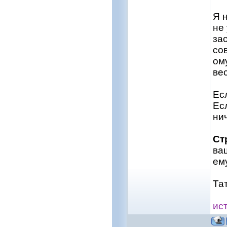
Я 
не
за
со
ому
ве
Ес
Ес
ни
Ст
ва
ем
Та
ис