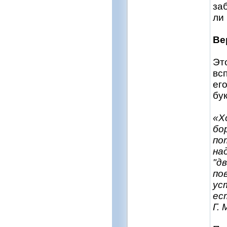
за
ли
Ве
Эт
вс
ег
бу
«Х
бо
по
на
"дв
по
ус
ес
Г.