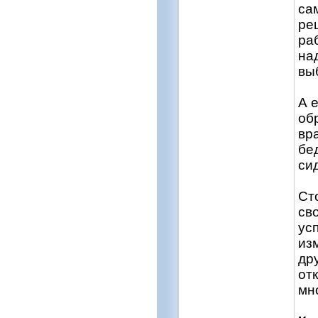
са
ре
ра
на
вы
А 
об
вр
бе
си
Ст
св
ус
из
др
от
мн