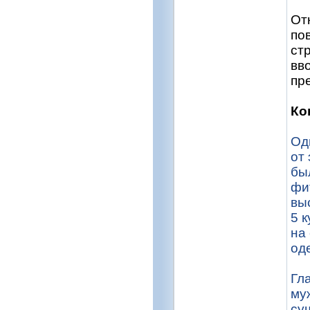
От
по
ст
вв
пр
Ко
Од
от
бы
фи
вы
5 
на
од
Гл
му
суш