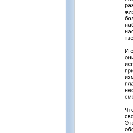
ра
жи
бо
на
на
тво
И 
он
ис
пр
из
пл
не
см
Чт
св
Эт
об