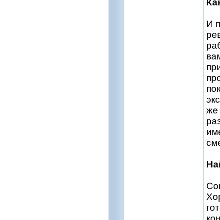
Ка
И 
ре
ра
вам
пр
пр
по
эк
же
ра
им
см
На
Со
Хо
го
ко