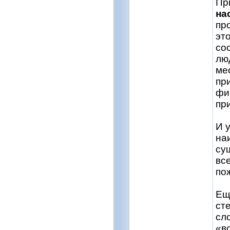
Пр
на
пр
эт
со
лю
ме
пр
фи
пр
И 
на
су
вс
по
Ещ
ст
сл
«в