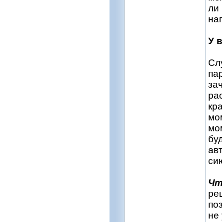
ли
на
У 
Сл
па
за
ра
кр
мо
мо
бу
ав
си
Чт
ре
по
не