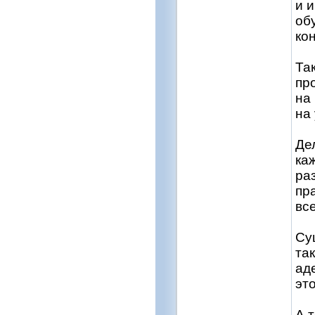
и 
об
ко
Та
пр
на
на
Де
ка
ра
пр
вс
Су
та
ад
эт
А 