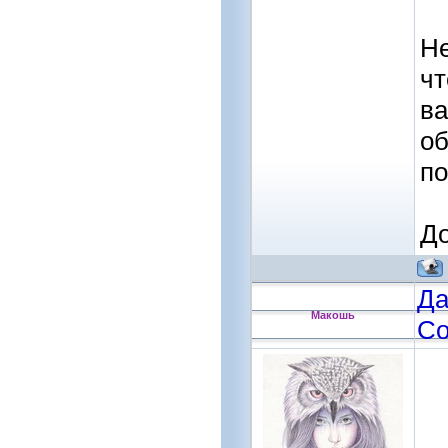
Не
чт
ва
о
по
До
Да
Макошь
Со