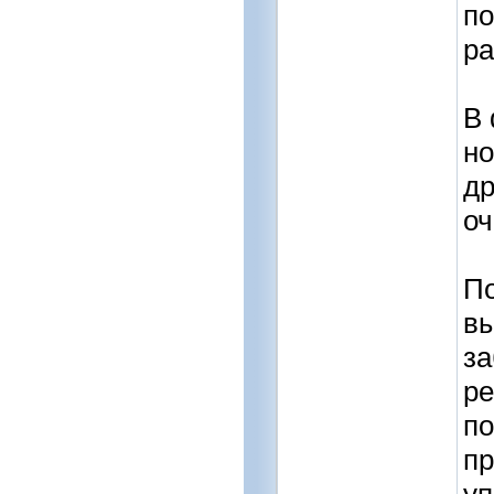
по
ра
В 
но
др
оч
По
вы
за
ре
по
пр