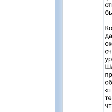
от
бы
Ко
да
ок
оч
ур
Ша
пр
об
«т
те
чт