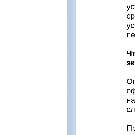
ус
ср
ус
пе
Чт
э
Он
оф
на
с
Пр