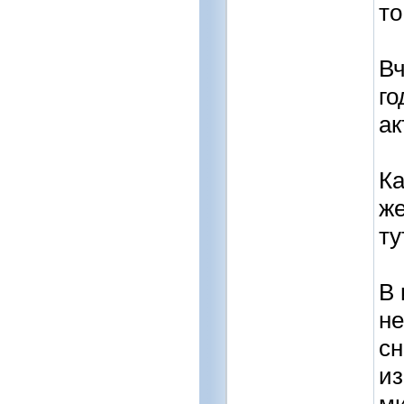
то
Вч
го
ак
Ка
же
ту
В 
не
сн
из