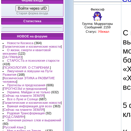
Форма входа
Войти через uID
Философ
Старая форма входа
Статистика
Группа: Модераторы
Сообщений:
2159
С 
Статус:
Убежал
НОВОЕ на форуме
вы
Новости Космоса
(364)
[
Галактические и космические новости
]
мо
О жизни, смерти и квантовой
механике
(122)
[
ЗА ГРАНЬЮ
]
бо
СТАРОСТЬ и психология старости
(418)
«X
[
ПСИХОЛОГИЯ. О СТАРЕНИИ.
]
Лжеучения и ловушки на Пути
Развития
(168)
«X
[
Космическая ЭТИКА и РАЗВИТИЕ
человека
]
вс
Прогнозы и предсказания
(606)
[
ПРОГНОЗЫ и предсказания
]
Украина. Майдан и не только
(632)
[
Сейчас на планете ЗЕМЛЯ
]
Все о Луне и Солнце
(687)
[
Галактические и космические новости
]
5 
Важная информация для всех
(363)
[
Сейчас на планете ЗЕМЛЯ
]
кл
Родовая Трансформация
(92)
[
РОД СЛАВЯН
]
Значения разных слов и выражений
(60)
[
Русский язык.
]
Мир и войны на Земле ...
(425)