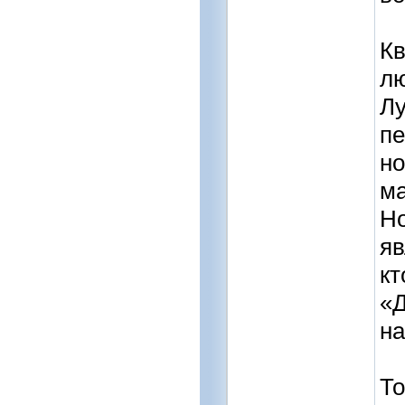
Кв
лю
Лу
пе
но
ма
Но
яв
кт
«Д
на
То