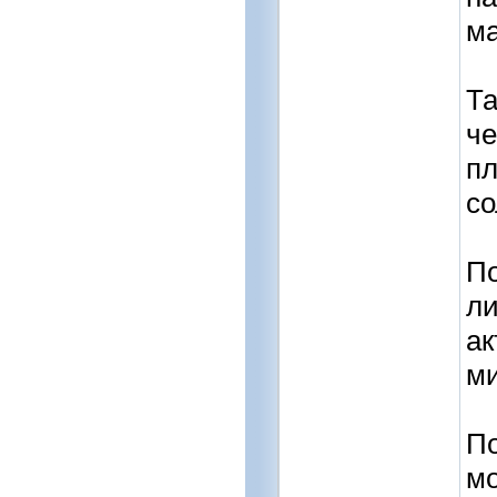
ма
Та
че
пл
со
По
ли
ак
м
По
мо