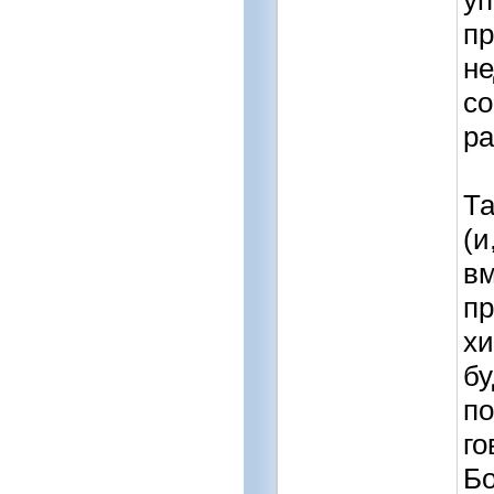
уп
пр
не
со
ра
Та
(и
вм
пр
хи
бу
по
го
Бо