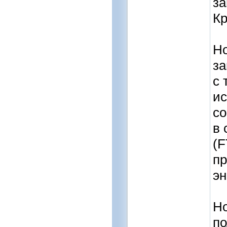
з
Кр
Но
за
с 
ис
со
в 
(F
пр
эн
Но
по