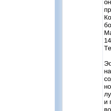
он
пр
Ко
бо
Ма
14
Те
Эф
на
со
но
лу
и 
во