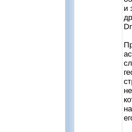
и 
др
Dr
Пр
ас
сл
ге
ст
не
ко
на
ег