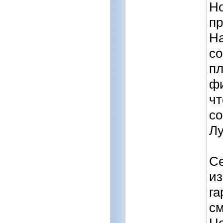
Но
пр
На
со
пл
фи
чт
со
Лу
Се
из
га
см