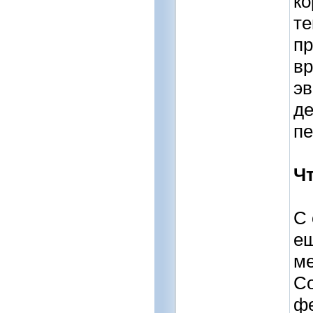
ко
те
пр
вр
эв
де
пе
Ч
С 
ещ
ме
Со
фе