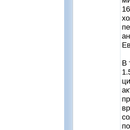
м
16
хо
пе
ан
Ев
В 
1.
ци
ак
пр
вр
со
по