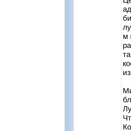
Це
ад
би
лу
м 
ра
та
ко
из
Ми
бл
Лу
Чт
Ко