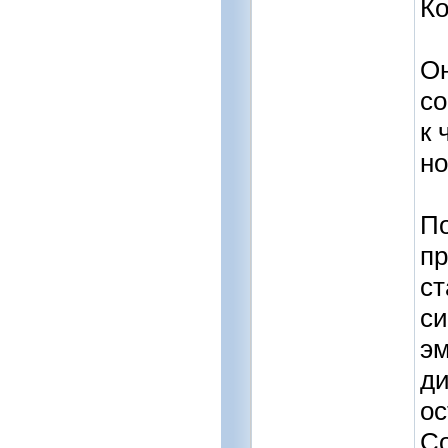
Ко
Он
со
к 
н
По
пр
ст
си
э
ди
ос
Со