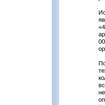
И
яв
«4
ар
00
ор
По
те
ко
вс
не
оп