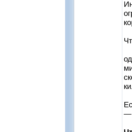
Ин
ог
ко
Чт
од
ми
ск
ки
Ес
— 