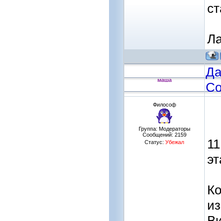
ст
Ла
Да
маша
Со
Философ
Группа: Модераторы
Сообщений:
2159
11
Статус:
Убежал
эт
Ко
из
Ви