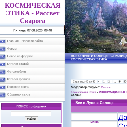
КОСМИЧЕСКАЯ
ЭТИКА - Рассвет
Сварога
Пятница, 07.08.2026, 08:48
Главная - Новости сайта
Форум
ВСЕ О ЛУНЕ И СОЛНЦЕ - СТРАНИЦА 
Новое на форуме
КОСМИЧЕСКАЯ ЭТИКА
Каталог статей
Фотоальбомы
Каталог файлов
Страница
46
из
46
«
1
2
…
44
45
Гостевая книга
Модератор форума:
Макошь
Космическая Этика
»
ИНФОРМАЦИЯ ОБО 
Обратная связь
Солнце
Все о Луне и Солнце
ПОИСК по форуму
Да
маша
Со