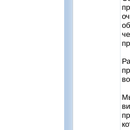
п
оч
об
че
пр
Ра
пр
во
Мы
ви
пр
ко