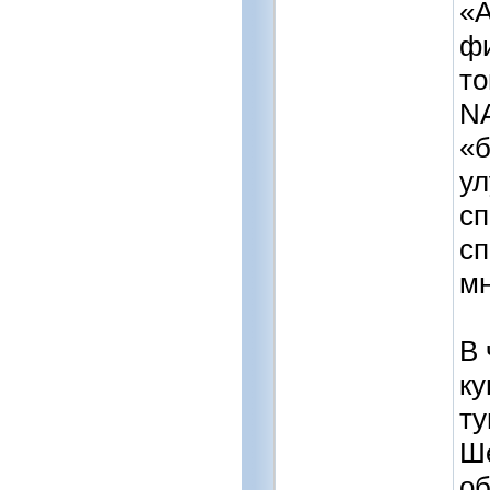
«А
фи
то
N
«б
ул
сп
сп
мн
В 
ку
ту
Ше
об