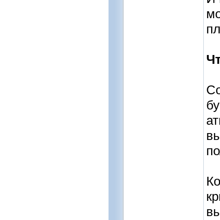
мо
пл
Чт
Со
бу
ат
в
по
Ко
кр
вы