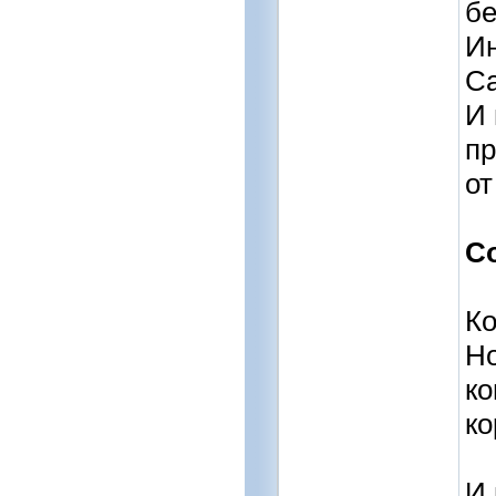
бе
Ин
Са
И 
пр
от
С
Ко
Но
ко
ко
И 