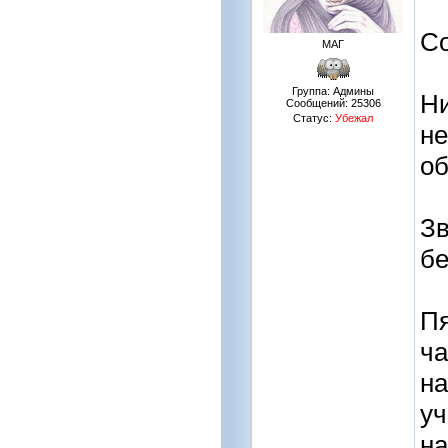
Со
МАГ
Группа: Админы
Ни
Сообщений:
25306
Статус:
Убежал
не
об
Зв
бе
Пя
ча
на
уч
на