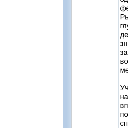
фе
Ры
гл
де
зн
за
во
ме
Уч
на
вп
по
сп