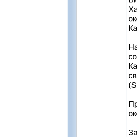
Ха
ок
К
На
со
Ка
св
(S
Пр
ок
За