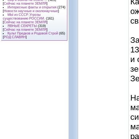
Ка
[
Сейчас на планете ЗЕМЛЯ
]
Интересные факты и открытия
(274)
ож
[
Новости научные и околонаучные
]
МЫ из СССР. Угрозы
св
существованию РОССИИ.
(161)
[
Сейчас на планете ЗЕМЛЯ
]
ЯВНЫЕ СЕКРЕТЫ
(319)
[
Сейчас на планете ЗЕМЛЯ
]
Культ Предков и Родовой Строй
(65)
[
РОД СЛАВЯН
]
За
13
и 
зе
Зе
На
ма
си
ма
р