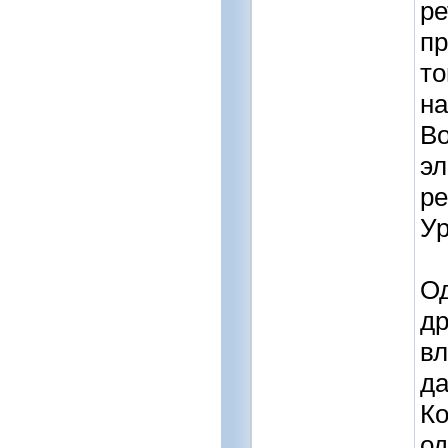
ре
пр
то
на
Во
эл
ре
Ур
Од
др
вл
да
Ко
од