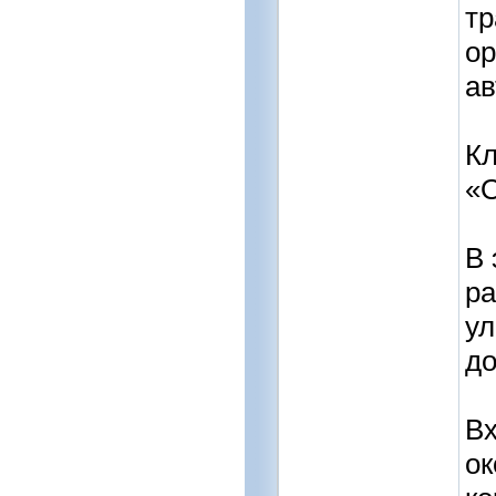
тр
ор
ав
Кл
«О
В 
ра
ул
до
Вх
ок