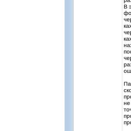
ра
В 
фо
че
ка
че
ка
на
по
че
ра
ош
Па
ск
пр
не
то
пр
пр