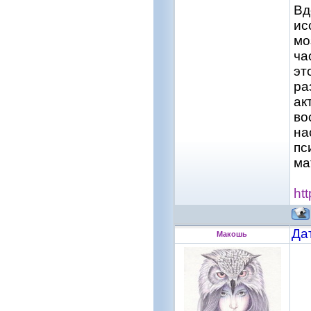
Вд
ис
мо
ча
эт
ра
ак
во
на
пс
ма
ht
Да
Макошь