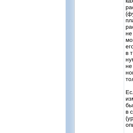
ка
ра
(ф
пл
ра
не
мо
ег
в 
ну
не
но
то
Ес
из
бы
в 
(у
оп