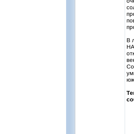
оч
со
пр
по
пр
В 
НА
от
ве
Со
ум
юж
Те
со