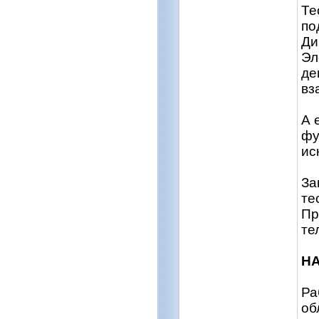
Те
по
Ди
Эл
де
вз
А 
фу
ис
За
те
Пр
те
HA
Ра
об