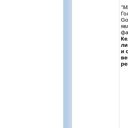
"М
Го
Go
яв
фа
Ке
ли
и 
ве
ре