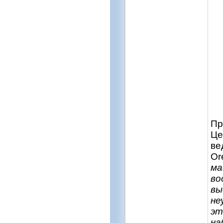
Пр
Це
ве
Or
ма
во
вы
не
эт
на