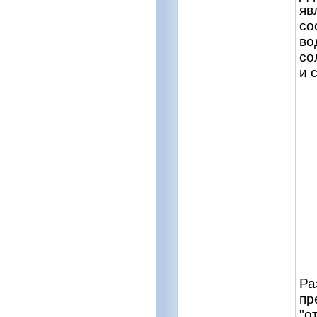
яв
со
во
со
и 
Ра
пр
"о