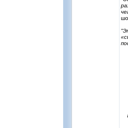
ра
че
шо
"Э
«с
по