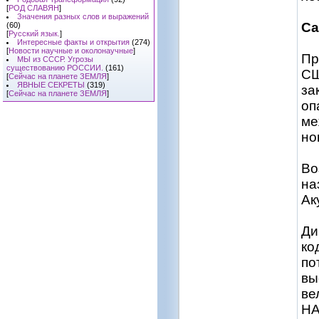
[
РОД СЛАВЯН
]
Значения разных слов и выражений
Са
(60)
[
Русский язык.
]
Интересные факты и открытия
(274)
[
Новости научные и околонаучные
]
Пр
МЫ из СССР. Угрозы
существованию РОССИИ.
(161)
СШ
[
Сейчас на планете ЗЕМЛЯ
]
ЯВНЫЕ СЕКРЕТЫ
(319)
за
[
Сейчас на планете ЗЕМЛЯ
]
оп
ме
но
Во
на
Ак
Ди
ко
по
вы
ве
HA