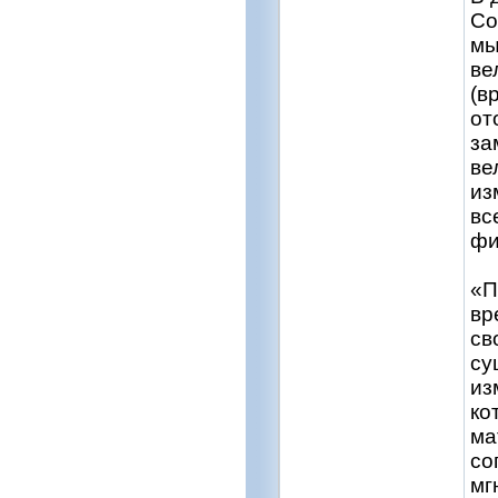
Со
мы
ве
(в
от
за
ве
из
вс
фи
«П
вр
св
су
из
ко
ма
со
мг