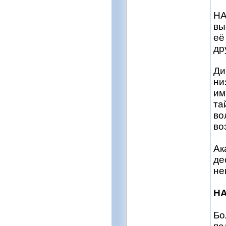
HA
вы
её
др
Ди
ни
им
та
во
во
Ак
де
не
HA
Бо