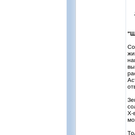
"Щ
Со
жи
на
вы
ра
Ас
от
Зе
со
X-
мо
То