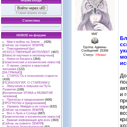
Форма входа
Войти через uID
Старая форма входа
Статистика
МАГ
НОВОЕ на форуме
Бл
Мир и войны на Земле ...
(426)
сс
[
Сейчас на планете ЗЕМЛЯ
]
Группа: Админы
Повседневный быт.
ук
Сообщений:
25306
ИСКУССТВЕННЫЙ ИНТЕЛЛЕКТ.
(467)
Статус:
Убежал
[
Новости научные и околонаучные
]
мо
Новости Космоса
(364)
ис
[
Галактические и космические новости
]
О жизни, смерти и квантовой
механике
(122)
[
ЗА ГРАНЬЮ
]
До
СТАРОСТЬ и психология старости
(418)
по
[
ПСИХОЛОГИЯ. О СТАРЕНИИ.
]
Лжеучения и ловушки на Пути
ак
Развития
(168)
[
Космическая ЭТИКА и РАЗВИТИЕ
и 
человека
]
пр
Прогнозы и предсказания
(606)
[
ПРОГНОЗЫ и предсказания
]
вр
Украина. Майдан и не только
(632)
[
Сейчас на планете ЗЕМЛЯ
]
во
Все о Луне и Солнце
(687)
[
Галактические и космические новости
]
кр
Важная информация для всех
(363)
[
Сейчас на планете ЗЕМЛЯ
]
хо
Родовая Трансформация
(92)