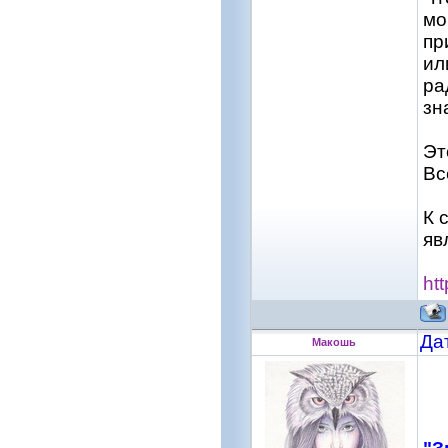
мо
пр
ил
ра
зн
Эт
Вс
К 
яв
ht
Да
Макошь