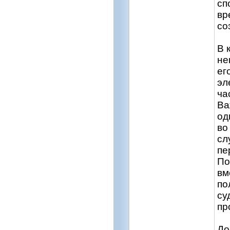
сп
вр
со
В 
не
ег
эл
ча
Ва
од
во
сл
пе
По
вм
по
су
пр
До