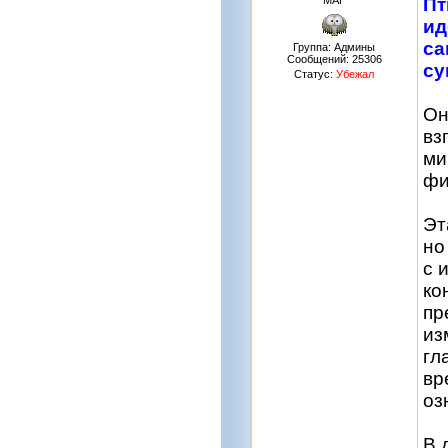
МАГ
Пт
ид
са
Группа: Админы
Сообщений:
25306
су
Статус:
Убежал
Он
вз
ми
фи
Эт
но
с 
ко
пр
из
гл
вр
оз
В 