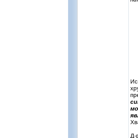
Ис
хр
пр
си
мо
яв
Хв
Д-