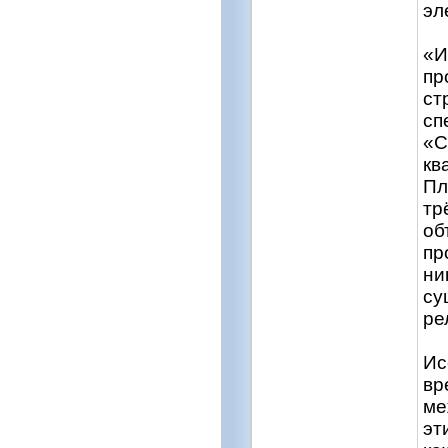
эл
«И
пр
ст
сп
«С
кв
Пл
тр
об
пр
ни
су
ре
Ис
вр
ме
эт