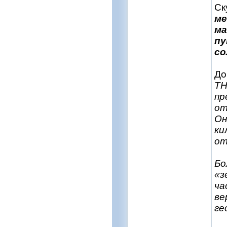
Ск
ме
ма
пу
со
До
TH
пр
от
Он
ки
от
Бо
«з
ча
ве
ге