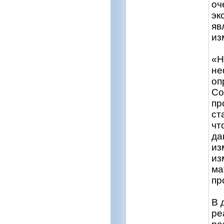
оч
эк
яв
из
«Н
не
оп
Со
пр
ст
чт
да
из
из
ма
пр
В 
ре