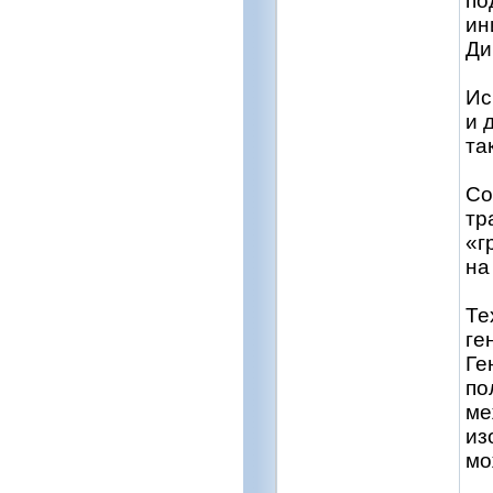
по
ин
Ди
Ис
и 
та
Со
тр
«г
на
Те
ге
Ге
по
ме
из
мо