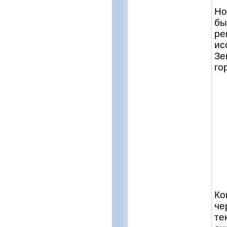
Но
бы
ре
ис
Зе
го
Ко
че
те