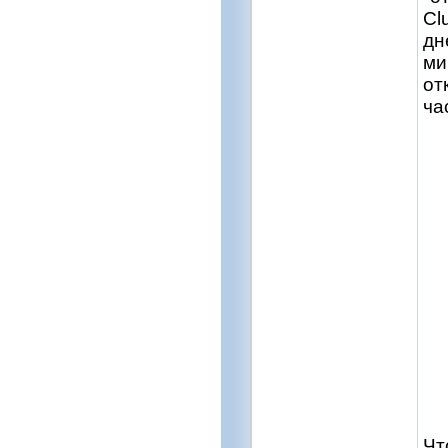
Cl
дн
ми
от
ча
Чт