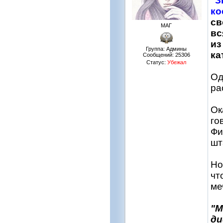
"З
ко
св
МАГ
вс
из
Группа: Админы
ка
Сообщений:
25306
Статус:
Убежал
Од
ра
Ок
го
Фи
шт
Но
чт
ме
"М
ди