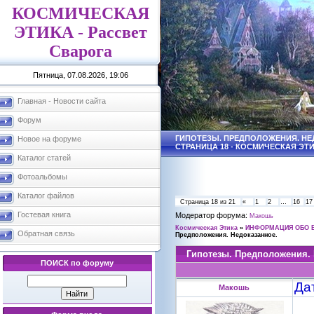
КОСМИЧЕСКАЯ
ЭТИКА - Рассвет
Сварога
Пятница, 07.08.2026, 19:06
Главная - Новости сайта
Форум
ГИПОТЕЗЫ. ПРЕДПОЛОЖЕНИЯ. НЕ
Новое на форуме
СТРАНИЦА 18 - КОСМИЧЕСКАЯ ЭТ
Каталог статей
Фотоальбомы
Каталог файлов
Страница
18
из
21
«
1
2
…
16
17
Гостевая книга
Модератор форума:
Макошь
Космическая Этика
»
ИНФОРМАЦИЯ ОБО 
Обратная связь
Предположения. Недоказанное.
Гипотезы. Предположения. 
ПОИСК по форуму
Да
Макошь