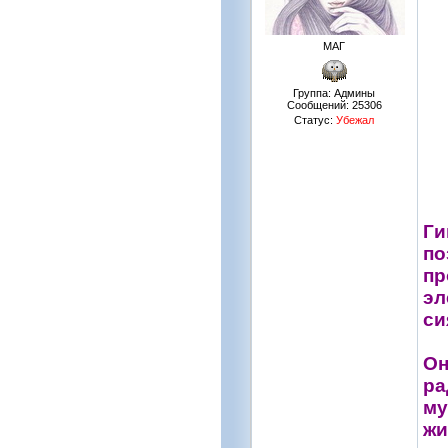
МАГ
Группа: Админы
Сообщений:
25306
Статус:
Убежал
Ги
по
пр
эл
си
Он
ра
му
жи