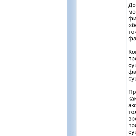
Др
мо
фи
«б
то
фа
Ко
пр
су
фа
су
Пр
ка
эк
то
вр
пр
су