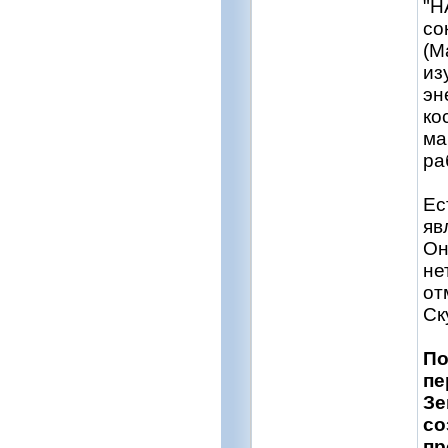
"Н
со
(M
из
эн
ко
ма
ра
Ес
яв
Он
не
от
Ск
По
пе
Зе
со
пр