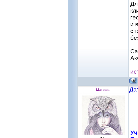
Дл
кл
ге
и 
сп
бе
Са
Ак
ис
Да
Макошь
Уч