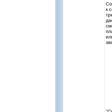
Со
к 
тр
да
см
пл
ил
эв
"С