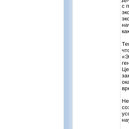
с 
эк
эк
на
ка
Те
чт
«Э
ге
Це
за
ок
вр
Не
со
ус
на