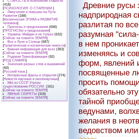
СТАРОСТЬ и психология старости
Древние русы 
(418)
[
ПСИХОЛОГИЯ. О СТАРЕНИИ.
]
Лжеучения и ловушки на Пути
надприродная с
Развития
(168)
[
Космическая ЭТИКА и РАЗВИТИЕ
разлитая по все
человека
]
Прогнозы и предсказания
(606)
[
ПРОГНОЗЫ и предсказания
]
разумная "сила
Украина. Майдан и не только
(632)
[
Сейчас на планете ЗЕМЛЯ
]
в нем проникает
Все о Луне и Солнце
(687)
[
Галактические и космические новости
]
Важная информация для всех
(363)
изменяясь и со
[
Сейчас на планете ЗЕМЛЯ
]
Родовая Трансформация
(92)
форм, явлений 
[
РОД СЛАВЯН
]
Значения разных слов и выражений
(60)
посвященные л
[
Русский язык.
]
Интересные факты и открытия
(274)
[
Новости научные и околонаучные
]
просить помощи 
МЫ из СССР. Угрозы
существованию РОССИИ.
(161)
обязательно эт
[
Сейчас на планете ЗЕМЛЯ
]
ЯВНЫЕ СЕКРЕТЫ
(319)
[
Сейчас на планете ЗЕМЛЯ
]
тайной приобщен
ведунами, волхв
желания в неот
ведовством или 