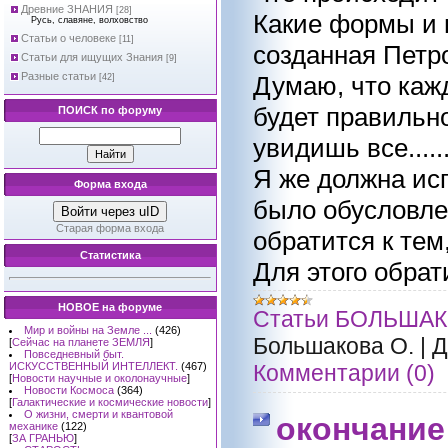
Древние ЗНАНИЯ
[28]
Какие формы и 
Русь, славяне, волховство
Статьи о человеке
[11]
созданная Петр
Статьи для ищущих Знания
[9]
Разные статьи
Думаю, что кажд
[42]
будет правильно
ПОИСК по форуму
увидишь все......
Я же должна исп
Форма входа
было обусловлен
Войти через uID
Старая форма входа
обратится к тем,
Статистика
Для этого обрат
НОВОЕ на форуме
Статьи БОЛЬШАК
Мир и войны на Земле ...
(426)
Большакова О.
|
Д
[
Сейчас на планете ЗЕМЛЯ
]
Повседневный быт.
Комментарии (0)
ИСКУССТВЕННЫЙ ИНТЕЛЛЕКТ.
(467)
[
Новости научные и околонаучные
]
Новости Космоса
(364)
[
Галактические и космические новости
]
О жизни, смерти и квантовой
окончание
механике
(122)
[
ЗА ГРАНЬЮ
]