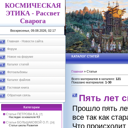
КОСМИЧЕСКАЯ
ЭТИКА - Рассвет
Сварога
Воскресенье, 09.08.2026, 02:17
Главная - Новости сайта
Форум
КАТАЛОГ СТАТЕЙ
Новое на форуме
Каталог статей
Главная
»
Статьи
Фотоальбомы
Всего материалов в каталоге
:
121
Каталог файлов
Показано материалов
:
1-30
Гостевая книга
Пять лет с
Обратная связь
Прошло пять лет
Категории
Статьи ПЕТРОВА В.А.
все так как ста
[7]
Наследие основателя КЭ
Статьи БОЛЬШАКОВОЙ О.П.
[24]
Что происходит
Статьи школы Развития