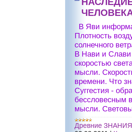
НАСЛЕДИЕ
ЧЕЛОВЕК
В Яви информа
Плотность возду
солнечного ветр
В Нави и Слави
скоростью света
мысли. Скорост
времени. Что з
Суггестия - обр
бессловесным в
мысли. Световы
Древние ЗНАНИ