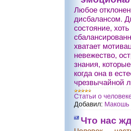
Любое отклонен
дисбалансом. Д
состояние, хот
сбалансированн
хватает мотивац
невежество, ос
знания, которые
когда она в ест
чрезвычайной л
Статьи о человек
Добавил:
Макошь
Что нас ж
Человек — част