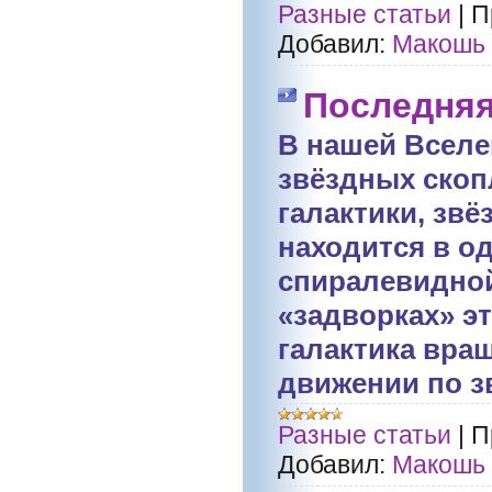
Разные статьи
|
П
Добавил:
Макошь
Последняя
В нашей Вселе
звёздных ско
галактики, звё
находится в о
спиралевидной
«задворках» э
галактика вращ
движении по з
Разные статьи
|
П
Добавил:
Макошь