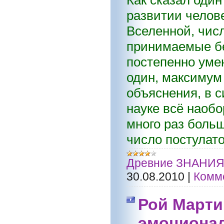
развитии челов
Вселенной, чис
принимаемые бе
постепенно умен
один, максимум 
объяснения, в 
науке всё наобо
много раз больш
число постулато
Древние ЗНАНИ
30.08.2010
|
Комме
Рой Марти
эмоционал