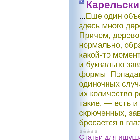
Карельски
...
Еще один объе
здесь много де
Причем, дерево 
нормально, обра
какой-то момент
и буквально за
формы. Попадаю
одиночных случ
их количество р
такие, — есть 
скрюченных, за
бросается в гла
Статьи для ищущ