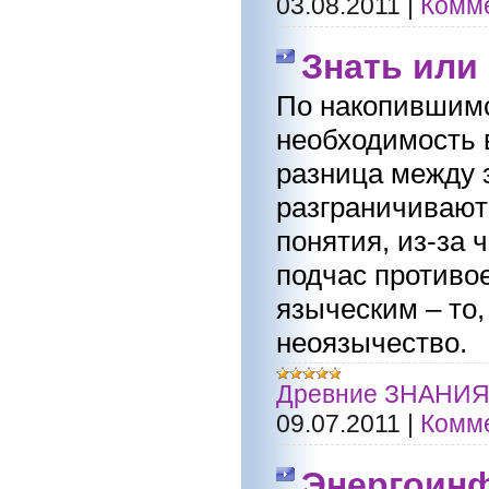
03.08.2011
|
Комме
Знать или 
По накопившимс
необходимость 
разница между
разграничивают
понятия, из-за 
подчас противо
языческим – то,
неоязычество.
Древние ЗНАНИ
09.07.2011
|
Комме
Энергоинф