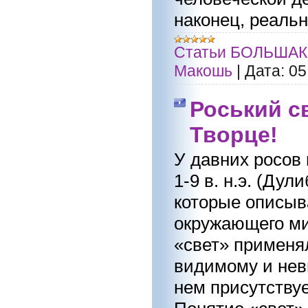
наконец, реальн
Статьи БОЛЬШАК
Макошь
|
Дата:
05
Роський св
Творце!
У давних росов 
1-9 в. н.э. (Ду
которые описыв
окружающего ми
«свет» применя
видимому и неви
нем присутствуе