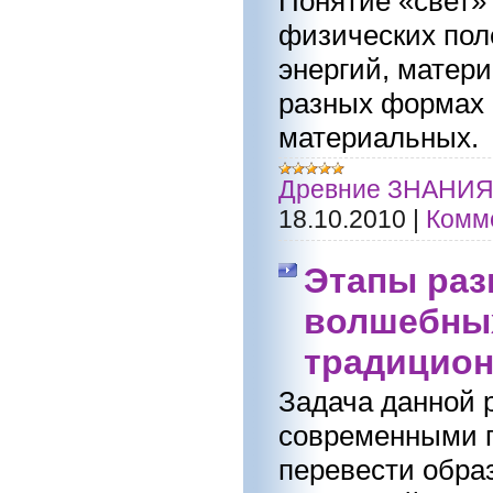
Понятие «свет»
физических пол
энергий, матери
разных формах и
материальных.
Древние ЗНАНИ
18.10.2010
|
Комме
Этапы раз
волшебных
традицион
Задача данной 
современными п
перевести образ