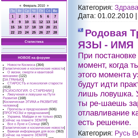
Категория:
Здрава
«
Февраль 2010
»
Пн
Вт
Ср
Чт
Пт
Сб
Вс
Дата:
01.02.2010
1
2
3
4
5
6
7
8
9
10
11
12
13
14
15
16
17
18
19
20
21
Родовая 
22
23
24
25
26
27
28
ЯЗЫ - ИМЯ
Статистика
При постановке
НОВОЕ на форуме
момент, когда 
Новости Космоса
(364)
[
Галактические и космические новости
]
этого момента 
О жизни, смерти и квантовой
механике
(122)
[
ЗА ГРАНЬЮ
]
будут идти прак
СТАРОСТЬ и психология старости
(418)
[
ПСИХОЛОГИЯ. О СТАРЕНИИ.
]
лишь ловушка. У
Лжеучения и ловушки на Пути
Развития
(168)
ты ре-шаешь за
[
Космическая ЭТИКА и РАЗВИТИЕ
человека
]
Прогнозы и предсказания
(606)
отлавливание ка
[
ПРОГНОЗЫ и предсказания
]
Украина. Майдан и не только
(632)
есть решение.
[
Сейчас на планете ЗЕМЛЯ
]
Все о Луне и Солнце
(687)
[
Галактические и космические новости
]
Категория:
Русь В
Важная информация для всех
(363)
[
Сейчас на планете ЗЕМЛЯ
]