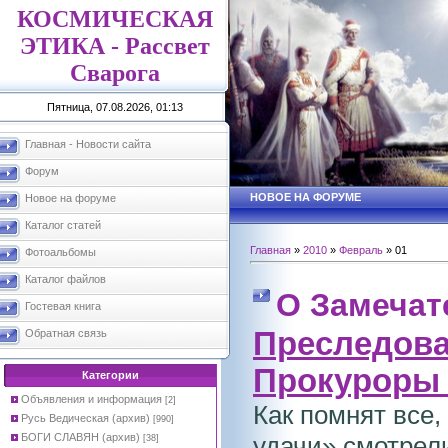
КОСМИЧЕСКАЯ
ЭТИКА - Рассвет
Сварога
Пятница, 07.08.2026, 01:13
Главная - Новости сайта
Форум
НОВОЕ НА ФОРУМЕ
Новое на форуме
Каталог статей
Главная
»
2010
»
Февраль
»
01
Фотоальбомы
Каталог файлов
О Замечат
Гостевая книга
Преследова
Обратная связь
Прокуроры 
Категории
Объявления и информация
[2]
Как помнят все
Русь Ведическая (архив)
[990]
БОГИ СЛАВЯН (архив)
удачи» смотрели
[38]