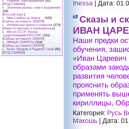
Родовая Трансформация
(92)
Inessa
|
Дата:
01.
[
РОД СЛАВЯН
]
Значения разных слов и выражений
(60)
[
Русский язык.
]
Сказы и с
Мир и войны на Земле ...
(425)
[
Сейчас на планете ЗЕМЛЯ
]
Интересные факты и открытия
(274)
ИВАН ЦАРЕ
[
Новости научные и околонаучные
]
МЫ из СССР. Угрозы
существованию РОССИИ.
(161)
Наши предки ос
[
Сейчас на планете ЗЕМЛЯ
]
ЯВНЫЕ СЕКРЕТЫ
(319)
[
Сейчас на планете ЗЕМЛЯ
]
обучения, зашиф
Культ Предков и Родовой Строй
(65)
[
РОД СЛАВЯН
]
«Иван Царевич и
образами закод
развития челов
прояснить обра
применять выше
кириллицы, Обра
Категория:
Русь В
Макошь
|
Дата:
01