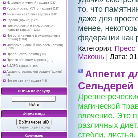
Из древних учений (архив)
[280]
то, что памятн
Русский язык. РУНЫ (архив)
[227]
Космическая Этика (архив)
[342]
даже для прост
Здрава (архив)
[1274]
менее, некотор
Галактические и космические
новости (архив)
[1272]
федерации как 
Новости научные и околонаучные
(архив)
[1287]
Информационный обо всем (архив)
Категория:
Пресс-
[1336]
Пресс-центр (архив)
[333]
Макошь
|
Дата:
01
Просто обо всем (архив)
[210]
ВИДЕО (архив)
[165]
Аппетит д
Администраторский раздел (архив)
[25]
Новые статьи (архив)
[48]
Сельдерей
ПОИСК по форуму
Древнегречески
магической тра
влечение. Это п
Форма входа
Войти через uID
различных диет.
Старая форма входа
стебли, листья.
Календарь