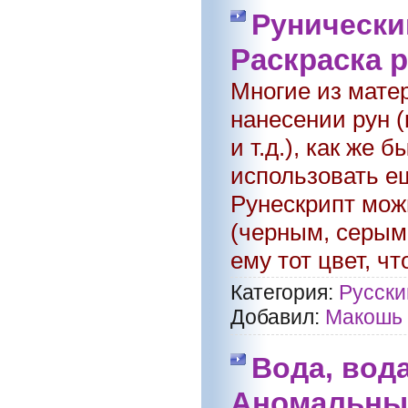
Руническ
Раскраска 
Многие из мате
нанесении рун 
и т.д.), как же
использовать ещ
Рунескрипт мож
(черным, серым
ему тот цвет, чт
Категория:
Русски
Добавил:
Макошь
Вода, вода
Аномальные