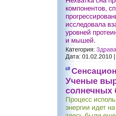
Нехватка сна п
компонентов, с
прогрессирован
исследовала вз
уровней протеи
и мышей.
Категория:
Здрава
Дата:
01.02.2010
Сенсацион
Ученые выр
солнечных 
Процесс использ
энергии идет н
здесь были еще