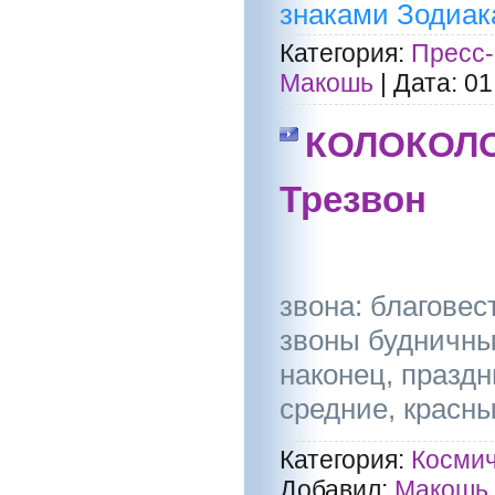
знаками Зодиака
Категория:
Пресс-
Макошь
|
Дата:
01
КОЛОКОЛ
Трезвон
Традицион
звона: благовес
звоны будничные
наконец, праздн
средние, красны
Категория:
Космич
Добавил:
Макошь