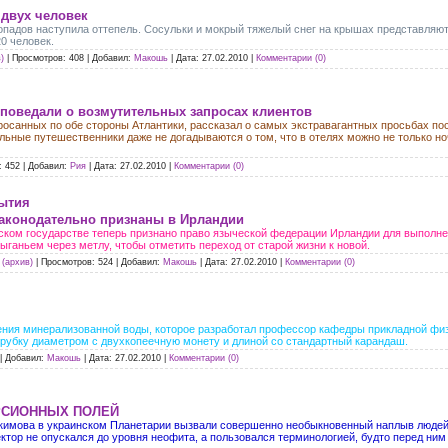
 двух человек
опадов наступила оттепель. Сосульки и мокрый тяжелый снег на крышах представляют
0 человек.
)
|
Просмотров:
408
|
Добавил:
Макошь
|
Дата:
27.02.2010
|
Комментарии (0)
 поведали о возмутительных запросах клиентов
росанных по обе стороны Атлантики, рассказал о самых экстравагантных просьбах п
льные путешественники даже не догадываются о том, что в отелях можно не только но
:
452
|
Добавил:
Рия
|
Дата:
27.02.2010
|
Комментарии (0)
рытия
аконодательно признаны в Ирландии
ском государстве теперь признано право языческой федерации Ирландии для выполнен
ыганьем через метлу, чтобы отметить переход от старой жизни к новой.
(архив)
|
Просмотров:
524
|
Добавил:
Макошь
|
Дата:
27.02.2010
|
Комментарии (0)
ения минерализованной воды, которое разработал профессор кафедры прикладной ф
рубку диаметром с двухкопеечную монету и длиной со стандартный карандаш.
|
Добавил:
Макошь
|
Дата:
27.02.2010
|
Комментарии (0)
РСИОННЫХ ПОЛЕЙ
Акимова в украинском Планетарии вызвали совершенно необыкновенный наплыв людей.
ктор не опускался до уровня неофита, а пользовался терминологией, будто перед ни