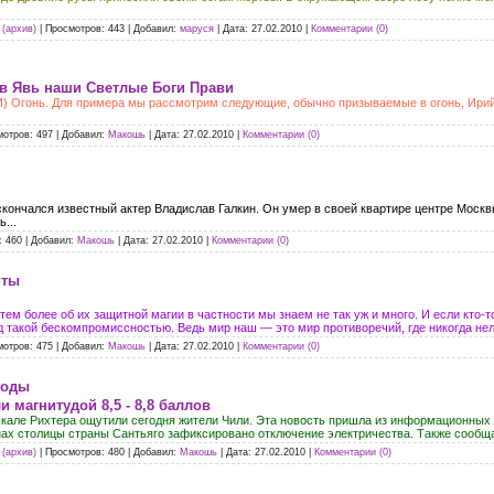
(архив)
|
Просмотров:
443
|
Добавил:
маруся
|
Дата:
27.02.2010
|
Комментарии (0)
 в Явь наши Светлые Боги Прави
И)
Огонь. Для примера мы рассмотрим следующие, обычно призываемые в огонь, Ирийс
мотров:
497
|
Добавил:
Макошь
|
Дата:
27.02.2010
|
Комментарии (0)
 скончался известный актер Владислав Галкин. Он умер в своей квартире центре Москв
...
:
460
|
Добавил:
Макошь
|
Дата:
27.02.2010
|
Комментарии (0)
иты
ем более об их защитной магии в частности мы знаем не так уж и много. И если кто-т
д такой бескомпромиссностью. Ведь мир наш — это мир противоречий, где никогда не
мотров:
475
|
Добавил:
Макошь
|
Дата:
27.02.2010
|
Комментарии (0)
годы
 магнитудой 8,5 - 8,8 баллов
шкале Рихтера ощутили сегодня жители Чили. Эта новость пришла из информационных а
онах столицы страны Сантьяго зафиксировано отключение электричества. Также сообща
(архив)
|
Просмотров:
480
|
Добавил:
Макошь
|
Дата:
27.02.2010
|
Комментарии (0)