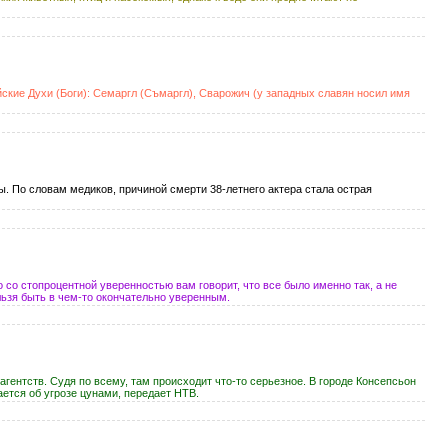
кие Духи (Боги): Семаргл (Съмаргл), Сварожич (у западных славян носил имя
ы. По словам медиков, причиной смерти 38-летнего актера стала острая
о со стопроцентной уверенностью вам говорит, что все было именно так, а не
льзя быть в чем-то окончательно уверенным.
гентств. Судя по всему, там происходит что-то серьезное. В городе Консепсьон
ется об угрозе цунами, передает НТВ.