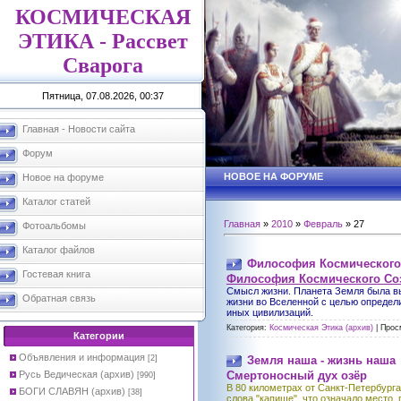
КОСМИЧЕСКАЯ
ЭТИКА - Рассвет
Сварога
Пятница, 07.08.2026, 00:37
Главная - Новости сайта
Форум
НОВОЕ НА ФОРУМЕ
Новое на форуме
Каталог статей
Главная
»
2010
»
Февраль
»
27
Фотоальбомы
Каталог файлов
Философия Космического
Гостевая книга
Философия Космического Со
Смысл жизни. Планета Земля была вы
Обратная связь
жизни во Вселенной с целью определ
иных цивилизаций.
Категория:
Космическая Этика (архив)
|
Прос
Категории
Объявления и информация
[2]
Земля наша - жизнь наша
Русь Ведическая (архив)
Смертоносный дух озёр
[990]
В 80 километрах от Санкт-Петербурга
БОГИ СЛАВЯН (архив)
[38]
слова "капище", что означало место,