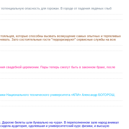
 потенциальную опасность для горожан. В городе от падения ледяных глыб
остояльцев, которые способны вызвать возмущение самых опытных и терпеливых
чевать. Зато состоятельные гости "терроризируют" сервисные службы на всю
ия свадебной церемонии. Пары теперь смогут быть в законном браке, после
изики Национального технического университета «КПИ» Александр БОГОРОШ,
 Дорогие билеты шли буквально на «ура». В переполненном зале народ внимал
м сидела аудитория, одолевшая и университетский курс физики, и высшую