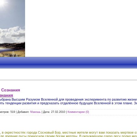
 Сознания
знания
брана Высшим Разумом Вселенной для проведения эксперимента по развитию жизни в
ить тенденции развития и предсказать отдалённое будущее Вселенной в этом плане. 
мотров:
519
|
Добавил:
Макошь
|
Дата:
27.02.2010
|
Комментарии (0)
, в окрестностях города Сосновый Бор, местные жители могут вам показать мертвое о
 где древние русы приносили своим богам жертвы. В окружающем озеро лесу полно мел