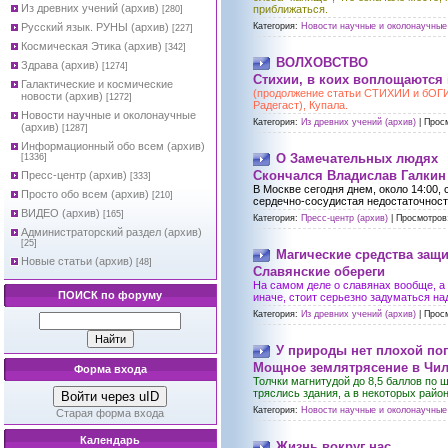
Из древних учений (архив)
приближаться.
[280]
Русский язык. РУНЫ (архив)
Категория:
Новости научные и околонаучные 
[227]
Космическая Этика (архив)
[342]
ВОЛХОВСТВО
Здрава (архив)
[1274]
Стихии, в коих воплощаются
Галактические и космические
(продолжение статьи СТИХИИ и бОГ
новости (архив)
[1272]
Радегаст), Купала.
Новости научные и околонаучные
Категория:
Из древних учений (архив)
|
Прос
(архив)
[1287]
Информационный обо всем (архив)
О Замечательных людях
[1336]
Cкончался Владислав Галкин
Пресс-центр (архив)
[333]
В Москве сегодня днем, около 14:00,
Просто обо всем (архив)
[210]
сердечно-сосудистая недостаточность
ВИДЕО (архив)
[165]
Категория:
Пресс-центр (архив)
|
Просмотров
Администраторский раздел (архив)
[25]
Магические средства защ
Новые статьи (архив)
[48]
Славянские обереги
На самом деле о славянах вообще, а т
ПОИСК по форуму
иначе, стоит серьезно задуматься на
Категория:
Из древних учений (архив)
|
Прос
У природы нет плохой по
Мощное землятрясение в Чили
Форма входа
Толчки магнитудой до 8,5 баллов по 
тряслись здания, а в некоторых рай
Войти через uID
Категория:
Новости научные и околонаучные 
Старая форма входа
Календарь
Жизнь вокруг нас