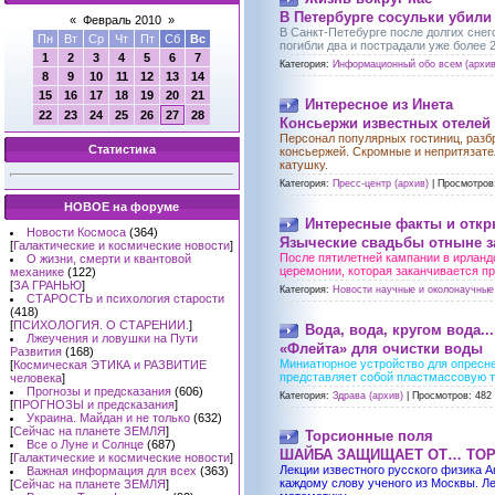
В Петербурге сосульки убили
«
Февраль 2010
»
В Санкт-Петебурге после долгих снег
Пн
Вт
Ср
Чт
Пт
Сб
Вс
погибли два и пострадали уже более 2
1
2
3
4
5
6
7
Категория:
Информационный обо всем (архив
8
9
10
11
12
13
14
15
16
17
18
19
20
21
Интересное из Инета
22
23
24
25
26
27
28
Консьержи известных отелей
Персонал популярных гостиниц, разб
Статистика
консьержей. Скромные и непритязате
катушку.
Категория:
Пресс-центр (архив)
|
Просмотров
НОВОЕ на форуме
Интересные факты и отк
Новости Космоса
(364)
Языческие свадьбы отныне з
[
Галактические и космические новости
]
После пятилетней кампании в ирланд
О жизни, смерти и квантовой
церемонии, которая заканчивается пр
механике
(122)
[
ЗА ГРАНЬЮ
]
Категория:
Новости научные и околонаучные 
СТАРОСТЬ и психология старости
(418)
[
ПСИХОЛОГИЯ. О СТАРЕНИИ.
]
Вода, вода, кругом вода...
Лжеучения и ловушки на Пути
«Флейта» для очистки воды
Развития
(168)
Миниатюрное устройство для опресн
[
Космическая ЭТИКА и РАЗВИТИЕ
представляет собой пластмассовую т
человека
]
Прогнозы и предсказания
(606)
Категория:
Здрава (архив)
|
Просмотров:
482
[
ПРОГНОЗЫ и предсказания
]
Украина. Майдан и не только
(632)
[
Сейчас на планете ЗЕМЛЯ
]
Торсионные поля
Все о Луне и Солнце
(687)
ШАЙБА ЗАЩИЩАЕТ ОТ… ТО
[
Галактические и космические новости
]
Лекции известного русского физика 
Важная информация для всех
(363)
каждому слову ученого из Москвы. Ле
[
Сейчас на планете ЗЕМЛЯ
]