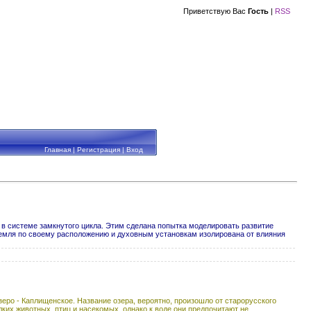
Приветствую Вас
Гость
|
RSS
Главная
|
Регистрация
|
Вход
 системе замкнутого цикла. Этим сделана попытка моделировать развитие
Земля по своему расположению и духовным установкам изолирована от влияния
зеро - Каплищенское. Название озера, вероятно, произошло от старорусского
ких животных, птиц и насекомых, однако к воде они предпочитают не