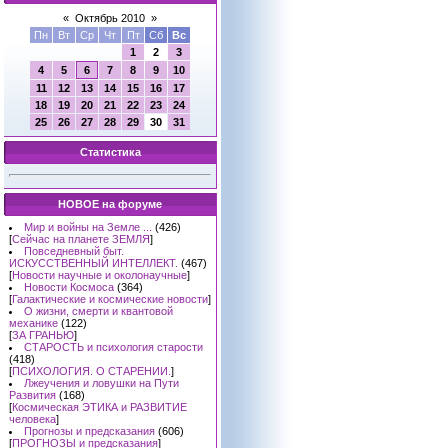
«
Октябрь 2010
»
Пн
Вт
Ср
Чт
Пт
Сб
Вс
1
2
3
4
5
6
7
8
9
10
11
12
13
14
15
16
17
18
19
20
21
22
23
24
25
26
27
28
29
30
31
Статистика
НОВОЕ на форуме
Мир и войны на Земле ...
(426)
[
Сейчас на планете ЗЕМЛЯ
]
Повседневный быт.
ИСКУССТВЕННЫЙ ИНТЕЛЛЕКТ.
(467)
[
Новости научные и околонаучные
]
Новости Космоса
(364)
[
Галактические и космические новости
]
О жизни, смерти и квантовой
механике
(122)
[
ЗА ГРАНЬЮ
]
СТАРОСТЬ и психология старости
(418)
[
ПСИХОЛОГИЯ. О СТАРЕНИИ.
]
Лжеучения и ловушки на Пути
Развития
(168)
[
Космическая ЭТИКА и РАЗВИТИЕ
человека
]
Прогнозы и предсказания
(606)
[
ПРОГНОЗЫ и предсказания
]