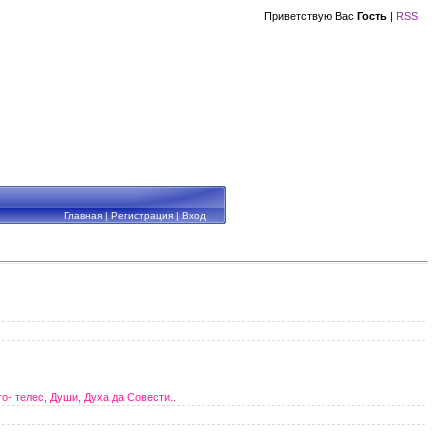
Приветствую Вас
Гость
|
RSS
Главная
|
Регистрация
|
Вход
- телес, Души, Духа да Совести..