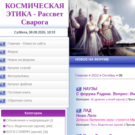
КОСМИЧЕСКАЯ
ЭТИКА - Рассвет
Сварога
Суббота, 08.08.2026, 18:33
Главная - Новости сайта
Форум
НОВОЕ НА ФОРУМЕ
Новое на форуме
Каталог статей
Главная
»
2010
»
Октябрь
»
06
Фотоальбомы
Каталог файлов
НАУЗЫ
Гостевая книга
С форума Радеев. Вопрос: Ин
Категория:
Из древних учений (архив)
|
Прос
Обратная связь
ЛАД
Категории
Ново Лето
Добрым Временем округ строится Мiр 
Объявления и информация
[2]
Категория:
Русь Ведическая (архив)
|
Просмо
Русь Ведическая (архив)
[990]
БОГИ СЛАВЯН (архив)
[38]