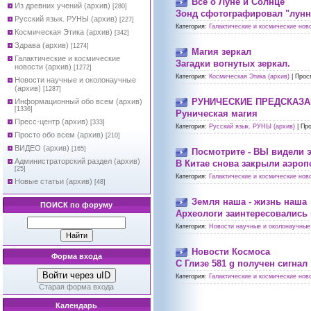
Все о Луне и Солнце
Из древних учений (архив)
[280]
Зонд сфотографировал "лунн
Русский язык. РУНЫ (архив)
[227]
Категория:
Галактические и космические ново
Космическая Этика (архив)
[342]
Здрава (архив)
[1274]
Магия зеркал
Галактические и космические
Загадки вогнутых зеркал.
новости (архив)
[1272]
Категория:
Космическая Этика (архив)
|
Прос
Новости научные и околонаучные
(архив)
[1287]
РУНИЧЕСКИЕ ПРЕДСКАЗ
Информационный обо всем (архив)
[1336]
Руническая магия
Пресс-центр (архив)
[333]
Категория:
Русский язык. РУНЫ (архив)
|
Про
Просто обо всем (архив)
[210]
ВИДЕО (архив)
[165]
Посмотрите - ВЫ видели 
Администраторский раздел (архив)
В Китае снова закрыли аэроп
[25]
Категория:
Галактические и космические ново
Новые статьи (архив)
[48]
Земля наша - жизнь наша
ПОИСК по форуму
Археологи заинтересовались
Категория:
Новости научные и околонаучные 
Новости Космоса
Форма входа
С Глизе 581 g получен сигнал
Войти через uID
Категория:
Галактические и космические ново
Старая форма входа
Календарь