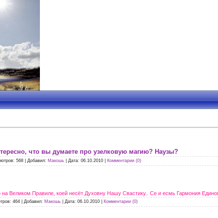
тересно, что вы думаете про узелковую магию? Наузы?
мотров:
568
|
Добавил:
Макошь
|
Дата:
06.10.2010
|
Комментарии (0)
на Великом Правиле, коей несёт Духовну Нашу Свастику.. Се и есмь Гармония Единого
тров:
464
|
Добавил:
Макошь
|
Дата:
06.10.2010
|
Комментарии (0)