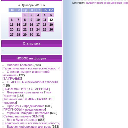
Категория:
Галактические и космические ново
«
Декабрь 2010
»
Пн
Вт
Ср
Чт
Пт
Сб
Вс
1
2
3
4
5
6
7
8
9
10
11
12
13
14
15
16
17
18
19
20
21
22
23
24
25
26
27
28
29
30
31
Статистика
НОВОЕ на форуме
Новости Космоса
(364)
[
Галактические и космические новости
]
О жизни, смерти и квантовой
механике
(122)
[
ЗА ГРАНЬЮ
]
СТАРОСТЬ и психология старости
(418)
[
ПСИХОЛОГИЯ. О СТАРЕНИИ.
]
Лжеучения и ловушки на Пути
Развития
(168)
[
Космическая ЭТИКА и РАЗВИТИЕ
человека
]
Прогнозы и предсказания
(606)
[
ПРОГНОЗЫ и предсказания
]
Украина. Майдан и не только
(632)
[
Сейчас на планете ЗЕМЛЯ
]
Все о Луне и Солнце
(687)
[
Галактические и космические новости
]
Важная информация для всех
(363)