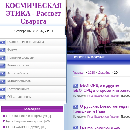
КОСМИЧЕСКАЯ
ЭТИКА - Рассвет
Сварога
Четверг, 06.08.2026, 21:10
Главная - Новости сайта
Форум
НОВОЕ НА ФОРУМЕ
Новое на форуме
Каталог статей
Главная
»
2010
»
Декабрь
»
29
Фотоальбомы
Каталог файлов
БЕОГОРЦЪ и другие
Гостевая книга
БЕОГОРЦЪ о крови и огранке
Категория:
Русь Ведическая (архив)
|
Просмо
Обратная связь
О русских Богах, легенды 
Категории
Крышний и Рада
Объявления и информация
[2]
Категория:
Русь Ведическая (архив)
|
Просмо
Русь Ведическая (архив)
[990]
БОГИ СЛАВЯН (архив)
Грыжа, сколиоз и др.
[38]