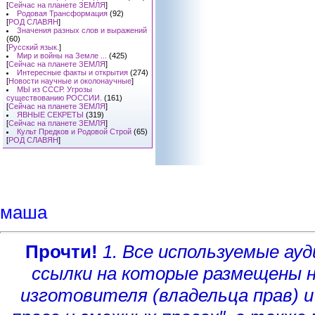
[
Сейчас на планете ЗЕМЛЯ
]
Родовая Трансформация
(92)
[
РОД СЛАВЯН
]
Значения разных слов и выражений
(60)
[
Русский язык.
]
Мир и войны на Земле ...
(425)
[
Сейчас на планете ЗЕМЛЯ
]
Интересные факты и открытия
(274)
[
Новости научные и околонаучные
]
МЫ из СССР. Угрозы
существованию РОССИИ.
(161)
[
Сейчас на планете ЗЕМЛЯ
]
ЯВНЫЕ СЕКРЕТЫ
(319)
[
Сейчас на планете ЗЕМЛЯ
]
Культ Предков и Родовой Строй
(65)
[
РОД СЛАВЯН
]
маша
Прочти!
1. Все используемые а
ссылки на которые размещены 
изготовителя (владельца прав)
и