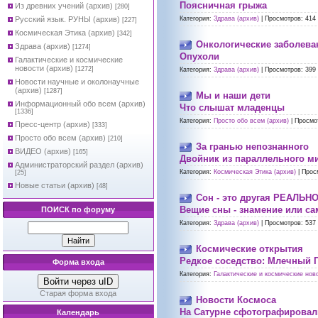
Поясничная грыжа
Из древних учений (архив)
[280]
Русский язык. РУНЫ (архив)
Категория:
Здрава (архив)
|
Просмотров:
414
[227]
Космическая Этика (архив)
[342]
Онкологические заболева
Здрава (архив)
[1274]
Опухоли
Галактические и космические
новости (архив)
[1272]
Категория:
Здрава (архив)
|
Просмотров:
399
Новости научные и околонаучные
(архив)
[1287]
Мы и наши дети
Информационный обо всем (архив)
Что слышат младенцы
[1336]
Категория:
Просто обо всем (архив)
|
Просмо
Пресс-центр (архив)
[333]
Просто обо всем (архив)
[210]
За гранью непознанного
ВИДЕО (архив)
[165]
Двойник из параллельного м
Администраторский раздел (архив)
Категория:
Космическая Этика (архив)
|
Прос
[25]
Новые статьи (архив)
[48]
Сон - это другая РЕАЛЬН
Вещие сны - знамение или с
ПОИСК по форуму
Категория:
Здрава (архив)
|
Просмотров:
537
Космические открытия
Редкое соседство: Млечный 
Форма входа
Категория:
Галактические и космические ново
Войти через uID
Старая форма входа
Новости Космоса
На Сатурне сфотографировал
Календарь