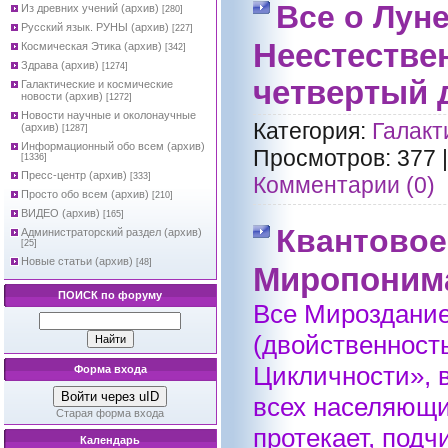
Все о Лун
Из древних учений (архив)
[280]
Русский язык. РУНЫ (архив)
[227]
Неестествен
Космическая Этика (архив)
[342]
Здрава (архив)
[1274]
четвертый 
Галактические и космические
новости (архив)
[1272]
Новости научные и околонаучные
Категория:
Галакт
(архив)
[1287]
Информационный обо всем (архив)
Просмотров:
377
[1336]
Пресс-центр (архив)
[333]
Комментарии (0)
Просто обо всем (архив)
[210]
ВИДЕО (архив)
[165]
Квантовое
Администраторский раздел (архив)
[25]
Новые статьи (архив)
[48]
Миропоним
ПОИСК по форуму
Все Мироздание
(двойственност
Цикличности», в
Форма входа
Войти через uID
всех населяющих
Старая форма входа
протекает, под
Календарь