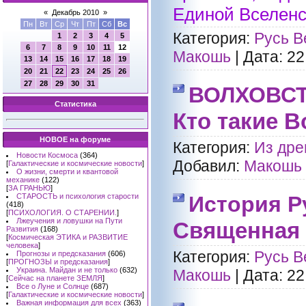
Единой Вселенс
«
Декабрь 2010
»
Пн
Вт
Ср
Чт
Пт
Сб
Вс
Категория:
Русь В
1
2
3
4
5
6
7
8
9
10
11
12
Макошь
|
Дата:
22
13
14
15
16
17
18
19
20
21
22
23
24
25
26
27
28
29
30
31
ВОЛХОВС
Статистика
Кто такие 
НОВОЕ на форуме
Категория:
Из дре
Новости Космоса
(364)
Добавил:
Макошь
[
Галактические и космические новости
]
О жизни, смерти и квантовой
механике
(122)
[
ЗА ГРАНЬЮ
]
СТАРОСТЬ и психология старости
История Р
(418)
[
ПСИХОЛОГИЯ. О СТАРЕНИИ.
]
Лжеучения и ловушки на Пути
Священная 
Развития
(168)
[
Космическая ЭТИКА и РАЗВИТИЕ
человека
]
Категория:
Русь В
Прогнозы и предсказания
(606)
[
ПРОГНОЗЫ и предсказания
]
Украина. Майдан и не только
(632)
Макошь
|
Дата:
22
[
Сейчас на планете ЗЕМЛЯ
]
Все о Луне и Солнце
(687)
[
Галактические и космические новости
]
Важная информация для всех
(363)