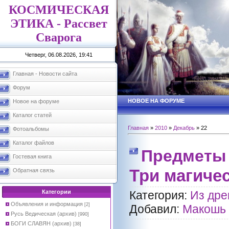
КОСМИЧЕСКАЯ
ЭТИКА - Рассвет
Сварога
Четверг, 06.08.2026, 19:41
Главная - Новости сайта
Форум
НОВОЕ НА ФОРУМЕ
Новое на форуме
Каталог статей
Главная
»
2010
»
Декабрь
»
22
Фотоальбомы
Каталог файлов
Предметы 
Гостевая книга
Три магиче
Обратная связь
Категории
Категория:
Из дре
Объявления и информация
[2]
Добавил:
Макошь
Русь Ведическая (архив)
[990]
БОГИ СЛАВЯН (архив)
[38]