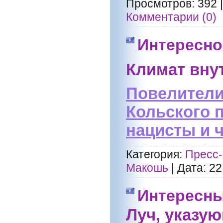
Просмотров:
392
Комментарии (0)
Интересно
Климат вну
Повелители
Кольского 
нацисты и 
Категория:
Пресс-
Макошь
|
Дата:
22
Интересны
Луч, указу