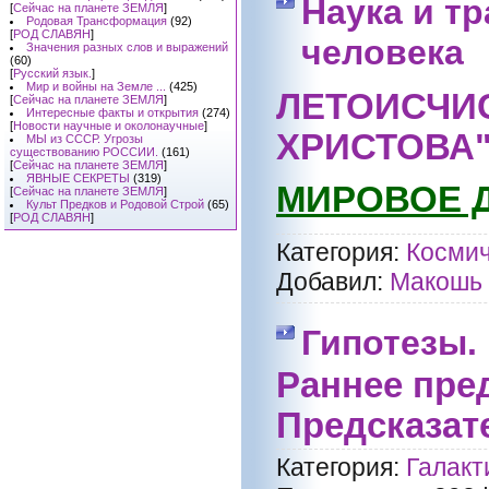
Наука и т
[
Сейчас на планете ЗЕМЛЯ
]
Родовая Трансформация
(92)
[
РОД СЛАВЯН
]
человека
Значения разных слов и выражений
(60)
[
Русский язык.
]
Мир и войны на Земле ...
(425)
ЛЕТОИСЧИ
[
Сейчас на планете ЗЕМЛЯ
]
Интересные факты и открытия
(274)
[
Новости научные и околонаучные
]
ХРИСТОВА
МЫ из СССР. Угрозы
существованию РОССИИ.
(161)
[
Сейчас на планете ЗЕМЛЯ
]
ЯВНЫЕ СЕКРЕТЫ
(319)
МИРОВОЕ 
[
Сейчас на планете ЗЕМЛЯ
]
Культ Предков и Родовой Строй
(65)
[
РОД СЛАВЯН
]
Категория:
Космич
Добавил:
Макошь
Гипотезы.
Раннее пре
Предсказат
Категория:
Галакт