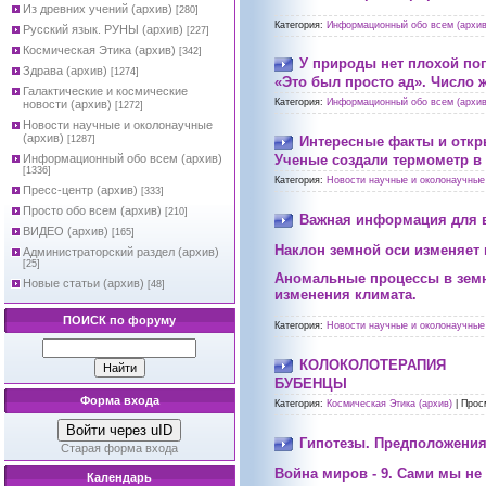
Из древних учений (архив)
[280]
Категория:
Информационный обо всем (архив
Русский язык. РУНЫ (архив)
[227]
Космическая Этика (архив)
[342]
У природы нет плохой по
Здрава (архив)
[1274]
«Это был просто ад». Число 
Галактические и космические
Категория:
Информационный обо всем (архив
новости (архив)
[1272]
Новости научные и околонаучные
(архив)
[1287]
Интересные факты и отк
Информационный обо всем (архив)
Ученые создали термометр в в
[1336]
Категория:
Новости научные и околонаучные 
Пресс-центр (архив)
[333]
Просто обо всем (архив)
[210]
Важная информация для 
ВИДЕО (архив)
[165]
Наклон земной оси изменяет 
Администраторский раздел (архив)
[25]
Аномальные процессы в земн
Новые статьи (архив)
[48]
изменения климата.
ПОИСК по форуму
Категория:
Новости научные и околонаучные 
КОЛОКОЛОТЕРАПИЯ
БУБЕНЦЫ
Форма входа
Категория:
Космическая Этика (архив)
|
Прос
Войти через uID
Гипотезы. Предположения
Старая форма входа
Война миров - 9. Сами мы не
Календарь