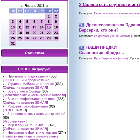
У Солнца есть спутник-гигант
«
Январь 2011
»
Пн
Вт
Ср
Чт
Пт
Сб
Вс
Категория:
Галактические и космические ново
1
2
3
4
5
6
7
8
9
Древнеславянская Здрава
10
11
12
13
14
15
16
Берсерки, кто они?
17
18
19
20
21
22
23
Категория:
Из древних учений (архив)
|
Прос
24
25
26
27
28
29
30
31
НАШИ ПРЕДКИ
Славянские обряды...
Статистика
Категория:
Русь Ведическая (архив)
|
Просмо
НОВОЕ на форуме
Прогнозы и предсказания
(606)
[
ПРОГНОЗЫ и предсказания
]
Украина. Майдан и не только
(632)
[
Сейчас на планете ЗЕМЛЯ
]
Все о Луне и Солнце
(687)
[
Галактические и космические новости
]
Важная информация для всех
(363)
[
Сейчас на планете ЗЕМЛЯ
]
Родовая Трансформация
(92)
[
РОД СЛАВЯН
]
Значения разных слов и выражений
(60)
[
Русский язык.
]
Мир и войны на Земле ...
(425)
[
Сейчас на планете ЗЕМЛЯ
]
Интересные факты и открытия
(274)
[
Новости научные и околонаучные
]