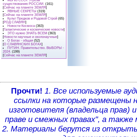
МЫ из СССР. Угрозы
существованию РОССИИ.
(161)
[
Сейчас на планете ЗЕМЛЯ
]
ЯВНЫЕ СЕКРЕТЫ
(319)
[
Сейчас на планете ЗЕМЛЯ
]
Культ Предков и Родовой Строй
(65)
[
РОД СЛАВЯН
]
Новости Космоса
(363)
[
Галактические и космические новости
]
ЭТО нужно ЗНАТЬ ВСЕМ
(363)
[
Новости научные и околонаучные
]
О Богах - общая
(52)
[
О СЛАВЯНСКИХ БОГАХ
]
ПУТИН. Правительство. ВЫБОРЫ -
2024.
(199)
[
Сейчас на планете ЗЕМЛЯ
]
Прочти!
1. Все используемые а
ссылки на которые размещены 
изготовителя (владельца прав)
и
праве и смежных правах", а такж
2. Материалы берутся из открыты