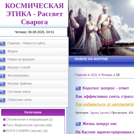
КОСМИЧЕСКАЯ
ЭТИКА - Рассвет
Сварога
Четверг, 06.08.2026, 04:51
Главная - Новости сайта
Форум
НОВОЕ НА ФОРУМЕ
Новое на форуме
Каталог статей
Главная
»
2011
»
Январь
»
15
Фотоальбомы
Каталог файлов
Коротко: вопрос - ответ
Гостевая книга
Как эффективно снять стресс
Обратная связь
Как избавиться от целлюлита
Категории
Категория:
Здрава (архив)
|
Просмотров:
428
Объявления и информация
[2]
Жизнь вокруг нас
Русь Ведическая (архив)
[990]
БОГИ СЛАВЯН (архив)
[38]
На Каспии зарегистрирована