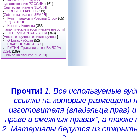
МЫ из СССР. Угрозы
существованию РОССИИ.
(161)
[
Сейчас на планете ЗЕМЛЯ
]
ЯВНЫЕ СЕКРЕТЫ
(319)
[
Сейчас на планете ЗЕМЛЯ
]
Культ Предков и Родовой Строй
(65)
[
РОД СЛАВЯН
]
Новости Космоса
(363)
[
Галактические и космические новости
]
ЭТО нужно ЗНАТЬ ВСЕМ
(363)
[
Новости научные и околонаучные
]
О Богах - общая
(52)
[
О СЛАВЯНСКИХ БОГАХ
]
ПУТИН. Правительство. ВЫБОРЫ -
2024.
(199)
[
Сейчас на планете ЗЕМЛЯ
]
Прочти!
1. Все используемые а
ссылки на которые размещены 
изготовителя (владельца прав)
и
праве и смежных правах", а такж
2. Материалы берутся из открыты