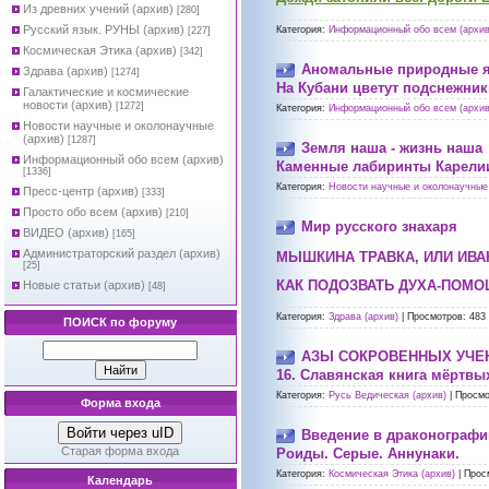
Из древних учений (архив)
[280]
Русский язык. РУНЫ (архив)
Категория:
Информационный обо всем (архив
[227]
Космическая Этика (архив)
[342]
Аномальные природные я
Здрава (архив)
[1274]
На Кубани цветут подснежник
Галактические и космические
новости (архив)
[1272]
Категория:
Информационный обо всем (архив
Новости научные и околонаучные
(архив)
[1287]
Земля наша - жизнь наша
Информационный обо всем (архив)
Каменные лабиринты Карели
[1336]
Категория:
Новости научные и околонаучные 
Пресс-центр (архив)
[333]
Просто обо всем (архив)
[210]
Мир русского знахаря
ВИДЕО (архив)
[165]
Администраторский раздел (архив)
МЫШКИНА ТРАВКА, ИЛИ ИВА
[25]
КАК ПОДОЗВАТЬ ДУХА-ПОМ
Новые статьи (архив)
[48]
Категория:
Здрава (архив)
|
Просмотров:
483
ПОИСК по форуму
АЗЫ СОКРОВЕННЫХ УЧЕ
16. Славянская книга мёртвы
Категория:
Русь Ведическая (архив)
|
Просмо
Форма входа
Войти через uID
Введение в драконограф
Старая форма входа
Роиды. Серые. Аннунаки.
Категория:
Космическая Этика (архив)
|
Прос
Календарь