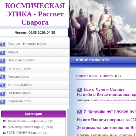
КОСМИЧЕСКАЯ
ЭТИКА - Рассвет
Сварога
Четверг, 06.08.2026, 04:58
Главная - Новости сайта
Форум
НОВОЕ НА ФОРУМЕ
Новое на форуме
Каталог статей
Главная
»
2011
»
Январь
»
17
Фотоальбомы
Каталог файлов
Все о Луне и Солнце
Гостевая книга
На небе в Китае появилось «
Категория:
Галактические и космические ново
Обратная связь
У природы нет плохой по
Категории
На юге Японии впервые за 11
Объявления и информация
[2]
Русь Ведическая (архив)
Экстремальные холода во Вн
[990]
БОГИ СЛАВЯН (архив)
[38]
Дожди затопили все: дороги