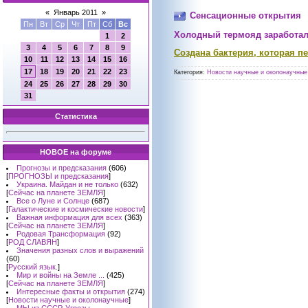
«
Январь 2011
»
Сенсационные открытия
Пн
Вт
Ср
Чт
Пт
Сб
Вс
Холодный термояд заработал
1
2
3
4
5
6
7
8
9
Создана бактерия, которая п
10
11
12
13
14
15
16
17
18
19
20
21
22
23
Категория:
Новости научные и околонаучные 
24
25
26
27
28
29
30
31
Статистика
НОВОЕ на форуме
Прогнозы и предсказания
(606)
[
ПРОГНОЗЫ и предсказания
]
Украина. Майдан и не только
(632)
[
Сейчас на планете ЗЕМЛЯ
]
Все о Луне и Солнце
(687)
[
Галактические и космические новости
]
Важная информация для всех
(363)
[
Сейчас на планете ЗЕМЛЯ
]
Родовая Трансформация
(92)
[
РОД СЛАВЯН
]
Значения разных слов и выражений
(60)
[
Русский язык.
]
Мир и войны на Земле ...
(425)
[
Сейчас на планете ЗЕМЛЯ
]
Интересные факты и открытия
(274)
[
Новости научные и околонаучные
]