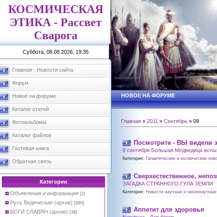
КОСМИЧЕСКАЯ
ЭТИКА - Рассвет
Сварога
Суббота, 08.08.2026, 19:35
Главная - Новости сайта
Форум
НОВОЕ НА ФОРУМЕ
Новое на форуме
Каталог статей
Главная
»
2011
»
Сентябрь
»
09
Фотоальбомы
Каталог файлов
Посмотрите - ВЫ видели 
Гостевая книга
9 сентября Большая Медведица вспы
Категория:
Галактические и космические ново
Обратная связь
Сверхестественное, непо
Категории
ЗАГАДКА СТРАННОГО ГУЛА ЗЕМЛИ
Категория:
Новости научные и околонаучные 
Объявления и информация
[2]
Русь Ведическая (архив)
[990]
Аппетит для здоровья
БОГИ СЛАВЯН (архив)
[38]