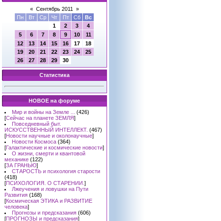
«
Сентябрь 2011
»
Пн
Вт
Ср
Чт
Пт
Сб
Вс
1
2
3
4
5
6
7
8
9
10
11
12
13
14
15
16
17
18
19
20
21
22
23
24
25
26
27
28
29
30
Статистика
НОВОЕ на форуме
Мир и войны на Земле ...
(426)
[
Сейчас на планете ЗЕМЛЯ
]
Повседневный быт.
ИСКУССТВЕННЫЙ ИНТЕЛЛЕКТ.
(467)
[
Новости научные и околонаучные
]
Новости Космоса
(364)
[
Галактические и космические новости
]
О жизни, смерти и квантовой
механике
(122)
[
ЗА ГРАНЬЮ
]
СТАРОСТЬ и психология старости
(418)
[
ПСИХОЛОГИЯ. О СТАРЕНИИ.
]
Лжеучения и ловушки на Пути
Развития
(168)
[
Космическая ЭТИКА и РАЗВИТИЕ
человека
]
Прогнозы и предсказания
(606)
[
ПРОГНОЗЫ и предсказания
]