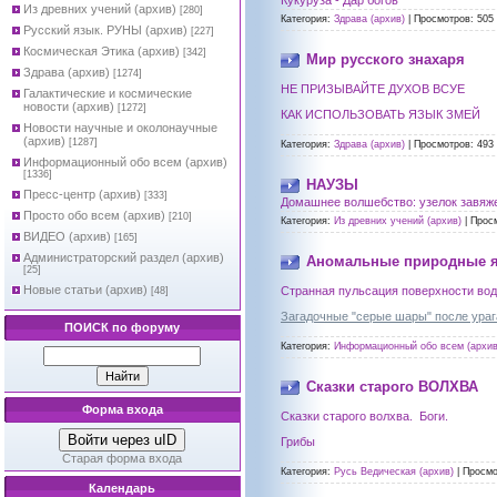
Кукуруза - Дар богов
Из древних учений (архив)
[280]
Категория:
Здрава (архив)
|
Просмотров:
505
Русский язык. РУНЫ (архив)
[227]
Космическая Этика (архив)
[342]
Мир русского знахаря
Здрава (архив)
[1274]
НЕ ПРИЗЫВАЙТЕ ДУХОВ ВСУЕ
Галактические и космические
новости (архив)
[1272]
КАК ИСПОЛЬЗОВАТЬ ЯЗЫК ЗМЕЙ
Новости научные и околонаучные
(архив)
[1287]
Категория:
Здрава (архив)
|
Просмотров:
493
Информационный обо всем (архив)
[1336]
НАУЗЫ
Пресс-центр (архив)
[333]
Домашнее волшебство: узелок завяжет
Просто обо всем (архив)
[210]
Категория:
Из древних учений (архив)
|
Прос
ВИДЕО (архив)
[165]
Администраторский раздел (архив)
Аномальные природные я
[25]
Новые статьи (архив)
Странная пульсация поверхности во
[48]
Загадочные "серые шары" после ура
ПОИСК по форуму
Категория:
Информационный обо всем (архив
Сказки старого ВОЛХВА
Форма входа
Сказки старого волхва.
Боги.
Войти через uID
Грибы
Старая форма входа
Категория:
Русь Ведическая (архив)
|
Просмо
Календарь