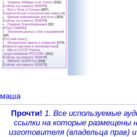
Украина. Майдан и не только
(632)
[
Сейчас на планете ЗЕМЛЯ
]
Все о Луне и Солнце
(687)
[
Галактические и космические новости
]
Важная информация для всех
(363)
[
Сейчас на планете ЗЕМЛЯ
]
Родовая Трансформация
(92)
[
РОД СЛАВЯН
]
Значения разных слов и выражений
(60)
[
Русский язык.
]
Интересные факты и открытия
(274)
[
Новости научные и околонаучные
]
МЫ из СССР. Угрозы
существованию РОССИИ.
(161)
[
Сейчас на планете ЗЕМЛЯ
]
ЯВНЫЕ СЕКРЕТЫ
(319)
[
Сейчас на планете ЗЕМЛЯ
]
маша
Прочти!
1. Все используемые а
ссылки на которые размещены 
изготовителя (владельца прав)
и