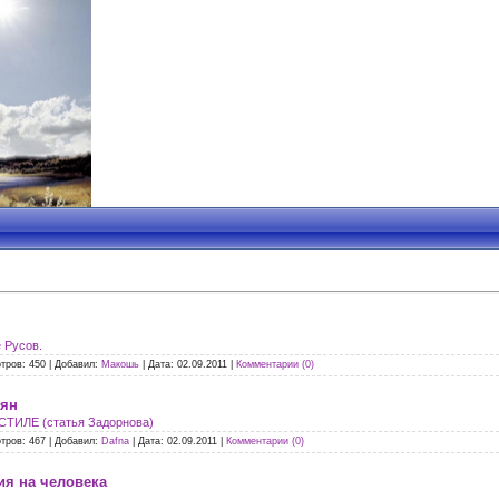
 Русов.
тров:
450
|
Добавил:
Макошь
|
Дата:
02.09.2011
|
Комментарии (0)
вян
ИЛЕ (статья Задорнова)
тров:
467
|
Добавил:
Dafna
|
Дата:
02.09.2011
|
Комментарии (0)
ия на человека