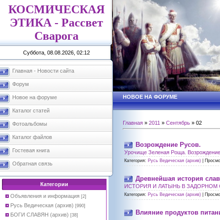
КОСМИЧЕСКАЯ
ЭТИКА - Рассвет
Сварога
Суббота, 08.08.2026, 02:12
Главная - Новости сайта
Форум
НОВОЕ НА ФОРУМЕ
Новое на форуме
Каталог статей
Главная
»
2011
»
Сентябрь
»
02
Фотоальбомы
Каталог файлов
Возрождение Русов.
Гостевая книга
Урочище Зеленая Роща. Возрождение
Категория:
Русь Ведическая (архив)
|
Просмо
Обратная связь
Древнейшая история сла
Категории
ИСТОРИЯ И ЛАТЫНЬ В ЗАДОРНОМ СТ
Категория:
Русь Ведическая (архив)
|
Просмо
Объявления и информация
[2]
Русь Ведическая (архив)
[990]
Влияние продуктов питан
БОГИ СЛАВЯН (архив)
[38]