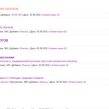
ему синуситов
|
Добавил:
NOVA-2M
|
Дата:
02.09.2011
|
Комментарии (0)
ОЙ ЖИЗНИ
ров:
540
|
Добавил:
Макошь
|
Дата:
02.09.2011
|
Комментарии (0)
ОГОВ
ров:
563
|
Добавил:
Макошь
|
Дата:
02.09.2011
|
Комментарии (0)
ерсонажи
логии в традиционной культуре крестьян рязанского региона
тров:
445
|
Добавил:
Макошь
|
Дата:
02.09.2011
|
Комментарии (0)
одине и соблюдая традиции предков
(архив)
|
Просмотров:
468
|
Добавил:
Макошь
|
Дата:
02.09.2011
|
Комментарии (0)