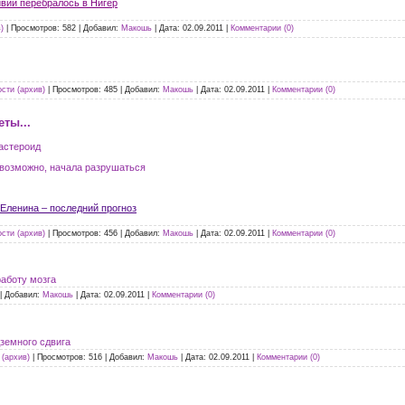
вии перебралось в Нигер
)
|
Просмотров:
582
|
Добавил:
Макошь
|
Дата:
02.09.2011
|
Комментарии (0)
сти (архив)
|
Просмотров:
485
|
Добавил:
Макошь
|
Дата:
02.09.2011
|
Комментарии (0)
ты...
астероид
 возможно, начала разрушаться
 Еленина – последний прогноз
сти (архив)
|
Просмотров:
456
|
Добавил:
Макошь
|
Дата:
02.09.2011
|
Комментарии (0)
работу мозга
|
Добавил:
Макошь
|
Дата:
02.09.2011
|
Комментарии (0)
дземного сдвига
(архив)
|
Просмотров:
516
|
Добавил:
Макошь
|
Дата:
02.09.2011
|
Комментарии (0)