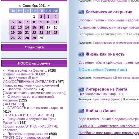
Категория:
Русь Ведическая (архив)
|
Просмо
«
Сентябрь 2011
»
Пн
Вт
Ср
Чт
Пт
Сб
Вс
Космические открытия
1
2
3
4
Злобный, темный, коричневый карлик 
5
6
7
8
9
10
11
Астрономы обнаружили звезду, котор
12
13
14
15
16
17
18
19
20
21
22
23
24
25
В спиральной галактике NGC 3393 о
26
27
28
29
30
Категория:
Галактические и космические ново
Статистика
Жизнь как она есть
Странная гибель сибиряков: члены с
НОВОЕ на форуме
В Орле завёлся бешеный аист
Мир и войны на Земле ...
(426)
[
Сейчас на планете ЗЕМЛЯ
]
Повседневный быт.
Категория:
Информационный обо всем (архив
ИСКУССТВЕННЫЙ ИНТЕЛЛЕКТ.
(467)
[
Новости научные и околонаучные
]
Интересное из Инета
Новости Космоса
(364)
[
Галактические и космические новости
]
Нескончаемый кошмар ЕГЭ
О жизни, смерти и квантовой
Категория:
Пресс-центр (архив)
|
Просмотров
механике
(122)
[
ЗА ГРАНЬЮ
]
СТАРОСТЬ и психология старости
Война в Ливии
(418)
[
ПСИХОЛОГИЯ. О СТАРЕНИИ.
]
Вера в гибель Хамиса Каддафи сыгра
Лжеучения и ловушки на Пути
Развития
(168)
04.09.2011 - Ливия: терпению племен 
[
Космическая ЭТИКА и РАЗВИТИЕ
человека
]
Ливийские повстанцы арестовали укр
Прогнозы и предсказания
(606)
[
ПРОГНОЗЫ и предсказания
]