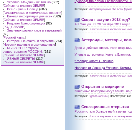
Руководство службы безопасности Ли
Украина. Майдан и не только
(632)
[
Сейчас на планете ЗЕМЛЯ
]
Все о Луне и Солнце
(687)
Категория:
Информационный обо всем (архив
[
Галактические и космические новости
]
Важная информация для всех
(363)
Скоро наступит 2012 год?
[
Сейчас на планете ЗЕМЛЯ
]
Родовая Трансформация
(92)
А.К.Зайцев. «К 20 октября 2011 года»
[
РОД СЛАВЯН
]
Категория:
Галактические и космические ново
Значения разных слов и выражений
(60)
[
Русский язык.
]
Астероиды, метеоры, коме
Интересные факты и открытия
(274)
[
Новости научные и околонаучные
]
Двое индийских школьников открыли 
МЫ из СССР. Угрозы
существованию РОССИИ.
(161)
Ученые астрономы: Комета Еленина,
[
Сейчас на планете ЗЕМЛЯ
]
ЯВНЫЕ СЕКРЕТЫ
(319)
"Распад" кометы Еленина
[
Сейчас на планете ЗЕМЛЯ
]
Новости от Леонида Еленина. Комета
Категория:
Галактические и космические ново
Открытия в медицине
Кишечные бактерии могут влиять на 
Категория:
Здрава (архив)
|
Просмотров:
435
Сенсационные открытия
России стало больше на 4га из-за по
Категория:
Новости научные и околонаучные 