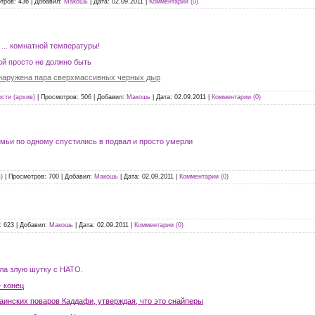
тров:
436
|
Добавил:
Макошь
|
Дата:
02.09.2011
|
Комментарии (0)
... комнатной температуры!
ой просто не должно быть
бнаружена пара сверхмассивных черных дыр
сти (архив)
|
Просмотров:
506
|
Добавил:
Макошь
|
Дата:
02.09.2011
|
Комментарии (0)
емьи по одному спустились в подвал и просто умерли
)
|
Просмотров:
700
|
Добавил:
Макошь
|
Дата:
02.09.2011
|
Комментарии (0)
:
623
|
Добавил:
Макошь
|
Дата:
02.09.2011
|
Комментарии (0)
ла злую шутку с НАТО.
- конец
аинских поваров Каддафи, утверждая, что это снайперы