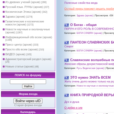
Из древних учений (архив)
[280]
Полезные свойства меда
Русский язык. РУНЫ (архив)
[227]
Острый перец поможет решить пробл
Космическая Этика (архив)
[342]
Категория:
Здрава (архив)
|
Просмотров:
434
Здрава (архив)
[1274]
Галактические и космические
новости (архив)
О Богах - общая
[1272]
ПЕРУН И ЕГО РОЛЬ В СОВРЕМЕНН
Новости научные и околонаучные
(архив)
[1287]
Категория:
БОГИ СЛАВЯН (архив)
|
Просмот
Информационный обо всем (архив)
[1336]
ПАНТЕОН СЛАВЯНСКИХ Б
Пресс-центр (архив)
[333]
Сварог
Просто обо всем (архив)
[210]
Категория:
БОГИ СЛАВЯН (архив)
|
Просмот
ВИДЕО (архив)
[165]
Администраторский раздел (архив)
Славянские волшебные п
[25]
Женские образы дохристианской мифо
Новые статьи (архив)
[48]
Категория:
Русь Ведическая (архив)
|
Просмо
ПОИСК по форуму
ЭТО нужно ЗНАТЬ ВСЕМ
Жить очень долго можно только на р
Категория:
Новости научные и околонаучные 
Форма входа
КНИГА ПРИРОДНОЙ ВЕРЫ
Войти через uID
Дух и душа
Старая форма входа
О добре и зле
Календарь