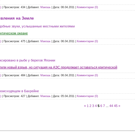
)
|
Просмотров:
434
|
Добавил:
Макошь
|
Дата:
06.04.2011
|
Комментарии (0)
вления на Земле
одобные звуки, услышанные местными жителями
антическом океане
)
|
Просмотров:
475
|
Добавил:
Макошь
|
Дата:
06.04.2011
|
Комментарии (0)
сировано в рыбе у берегов Японии
или новый взрыв, но ситуация на АЭС продолжает оставаться критической
)
|
Просмотров:
484
|
Добавил:
Макошь
|
Дата:
06.04.2011
|
Комментарии (0)
роисходящем в Бахрейне
)
|
Просмотров:
427
|
Добавил:
Макошь
|
Дата:
05.04.2011
|
Комментарии (0)
«
1
2
3
4
5
6
7
...
44
45
»