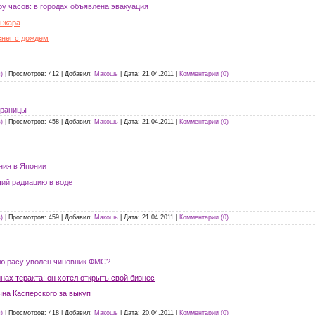
у часов: в городах объявлена эвакуация
 жара
снег с дождем
)
|
Просмотров:
412
|
Добавил:
Макошь
|
Дата:
21.04.2011
|
Комментарии (0)
 границы
)
|
Просмотров:
458
|
Добавил:
Макошь
|
Дата:
21.04.2011
|
Комментарии (0)
ния в Японии
ий радиацию в воде
)
|
Просмотров:
459
|
Добавил:
Макошь
|
Дата:
21.04.2011
|
Комментарии (0)
ую расу уволен чиновник ФМС?
нах теракта: он хотел открыть свой бизнес
ына Касперского за выкуп
)
|
Просмотров:
418
|
Добавил:
Макошь
|
Дата:
20.04.2011
|
Комментарии (0)