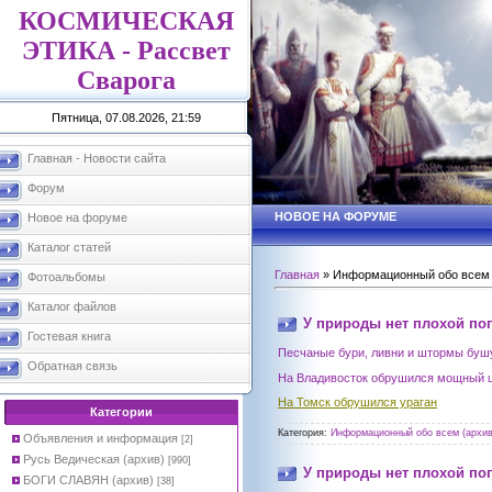
КОСМИЧЕСКАЯ
ЭТИКА - Рассвет
Сварога
Пятница, 07.08.2026, 21:59
Главная - Новости сайта
Форум
НОВОЕ НА ФОРУМЕ
Новое на форуме
Каталог статей
Главная
»
Информационный обо всем 
Фотоальбомы
Каталог файлов
У природы нет плохой по
Гостевая книга
Песчаные бури, ливни и штормы буш
Обратная связь
На Владивосток обрушился мощный 
На Томск обрушился ураган
Категории
Категория:
Информационный обо всем (архив
Объявления и информация
[2]
Русь Ведическая (архив)
[990]
У природы нет плохой по
БОГИ СЛАВЯН (архив)
[38]