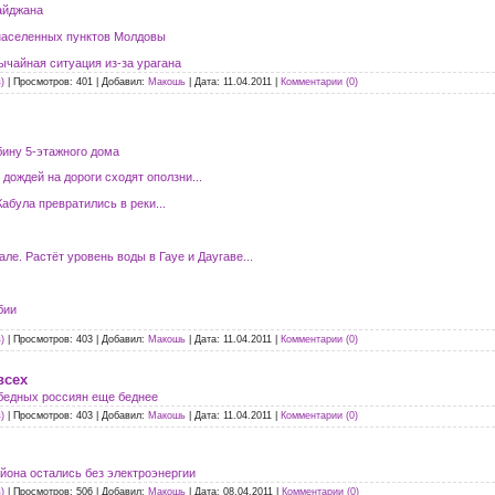
айджана
 населенных пунктов Молдовы
ычайная ситуация из-за урагана
)
|
Просмотров:
401
|
Добавил:
Макошь
|
Дата:
11.04.2011
|
Комментарии (0)
бину 5-этажного дома
дождей на дороги сходят оползни...
абула превратились в реки...
ле. Растёт уровень воды в Гауе и Даугаве...
бии
)
|
Просмотров:
403
|
Добавил:
Макошь
|
Дата:
11.04.2011
|
Комментарии (0)
всех
бедных россиян еще беднее
)
|
Просмотров:
403
|
Добавил:
Макошь
|
Дата:
11.04.2011
|
Комментарии (0)
айона остались без электроэнергии
)
|
Просмотров:
506
|
Добавил:
Макошь
|
Дата:
08.04.2011
|
Комментарии (0)