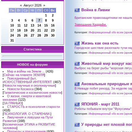
«
Август 2026
»
Война в Ливии
Пн
Вт
Ср
Чт
Пт
Сб
Вс
1
2
Британские правозащитники не нашл
3
4
5
6
7
8
9
Завещание Каддафи.
10
11
12
13
14
15
16
17
18
19
20
21
22
23
Категория:
Информационный обо всем (архив
24
25
26
27
28
29
30
31
Жизнь как она есть
Городское шествие разогнало тучи н
Статистика
Категория:
Информационный обо всем (архив
Животный мир вокруг нас
НОВОЕ на форуме
Выброс на берег рыбы "морская лягу
Мир и войны на Земле ...
(426)
Категория:
Информационный обо всем (архив
[
Сейчас на планете ЗЕМЛЯ
]
Повседневный быт.
ИСКУССТВЕННЫЙ ИНТЕЛЛЕКТ.
(467)
Аномальные природные я
[
Новости научные и околонаучные
]
В Неваде побит рекорд. За неделю за
Новости Космоса
(364)
[
Галактические и космические новости
]
Категория:
Информационный обо всем (архив
О жизни, смерти и квантовой
механике
(122)
[
ЗА ГРАНЬЮ
]
ЯПОНИЯ - март 2011
СТАРОСТЬ и психология старости
Роботы побывали внутри "Фукусимы"
(418)
[
ПСИХОЛОГИЯ. О СТАРЕНИИ.
]
Категория:
Информационный обо всем (архив
Лжеучения и ловушки на Пути
Развития
(168)
У природы нет плохой по
[
Космическая ЭТИКА и РАЗВИТИЕ
человека
]
Прогнозы и предсказания
(606)