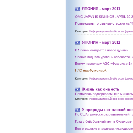
ЯПОНИЯ - март 2011
OMG JAPAN IS SINKING!! ..APRIL 10
Повреждены топливные стержни на "
Категория:
Информационный обо всем (архив
ЯПОНИЯ - март 2011
В Японии ожидается новое цунами
Япония подняла уровень опасности н
Всему персоналу АЭС «Фукусима-1» 
НЛО над Фукусимой.
Категория:
Информационный обо всем (архив
Жизнь как она есть
Появились подозреваемые в минском
Категория:
Информационный обо всем (архив
У природы нет плохой по
По США пронесся разрушительный тор
Град с бейсбольный мяч в Оклахоме
Волгоградские спасатели ликвидирую