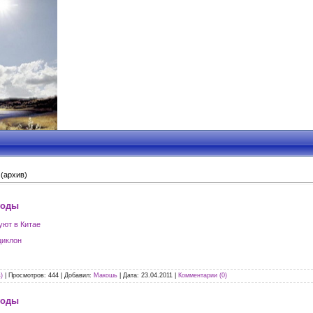
(архив)
годы
уют в Китае
циклон
)
|
Просмотров:
444
|
Добавил:
Макошь
|
Дата:
23.04.2011
|
Комментарии (0)
годы