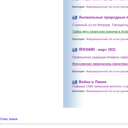
Категория:
Информационный обо всем (архив
Аномальные природные я
Странный гул во Флориде. Торнадоп
Тайна двух гигантских воронок в Атл
Категория:
Информационный обо всем (архив
ЯПОНИЯ - март 2011
Превышение радиации впервые зафик
Фукусимские ликвидаторы предотврат
Категория:
Информационный обо всем (архив
Война в Ливии
Главным СМИ приказали молчать о п
Категория:
Информационный обо всем (архив
Сева
,
маша