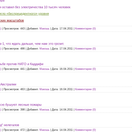
ора
 оставил без электричества 10 тысяч человек
игло «беспрецедентного» уровня
ских масштабов
)
|
Просмотров:
443
|
Добавил:
Макошь
|
Дата:
17.04.2011
|
Комментарии (0)
1, что ждать дальше, чем нам это грозит.
)
|
Просмотров:
486
|
Добавил:
Макошь
|
Дата:
17.04.2011
|
Комментарии (0)
рьбе против НАТО и Каддафи
)
|
Просмотров:
441
|
Добавил:
Макошь
|
Дата:
16.04.2011
|
Комментарии (0)
 Австралии
)
|
Просмотров:
463
|
Добавил:
Макошь
|
Дата:
16.04.2011
|
Комментарии (0)
овсю бушуют лесные пожары
)
|
Просмотров:
398
|
Добавил:
Макошь
|
Дата:
14.04.2011
|
Комментарии (0)
д" нелегалов
)
|
Просмотров:
472
|
Добавил:
Макошь
|
Дата:
14.04.2011
|
Комментарии (0)