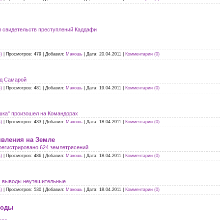
и свидетельств преступлений Каддафи
)
|
Просмотров:
479
|
Добавил:
Макошь
|
Дата:
20.04.2011
|
Комментарии (0)
ад Самарой
)
|
Просмотров:
481
|
Добавил:
Макошь
|
Дата:
19.04.2011
|
Комментарии (0)
шка" произошел на Командорах
)
|
Просмотров:
433
|
Добавил:
Макошь
|
Дата:
18.04.2011
|
Комментарии (0)
вления на Земле
регистрировано 624 землетрясений.
)
|
Просмотров:
486
|
Добавил:
Макошь
|
Дата:
18.04.2011
|
Комментарии (0)
: выводы неутешительные
)
|
Просмотров:
530
|
Добавил:
Макошь
|
Дата:
18.04.2011
|
Комментарии (0)
годы