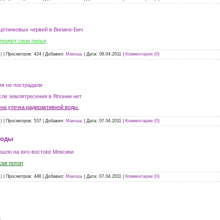
щетинковых червей в Вилано-Бич
теряют свои перья
)
|
Просмотров:
424
|
Добавил:
Макошь
|
Дата:
08.04.2011
|
Комментарии (0)
я не пострадали
сле землятресения в Японии нет
на утечка радиоактивной воды.
)
|
Просмотров:
537
|
Добавил:
Макошь
|
Дата:
07.04.2011
|
Комментарии (0)
годы
ошло на юго-востоке Мексики
ске потоп
)
|
Просмотров:
448
|
Добавил:
Макошь
|
Дата:
07.04.2011
|
Комментарии (0)
й