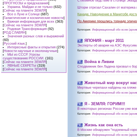
Стихийное бедствие в столице Эквад
[
ПРОГНОЗЫ и предсказания
]
Украина. Майдан и не только
(632)
Шторм отрезал Сахалин от материка и
[
Сейчас на планете ЗЕМЛЯ
]
Все о Луне и Солнце
(687)
Канада: Наводнение в Манитобе дост
[
Галактические и космические новости
]
По Америке прошлись торнадо эпиче
Важная информация для всех
(363)
[
Сейчас на планете ЗЕМЛЯ
]
Родовая Трансформация
(92)
Категория:
Информационный обо всем (архив
[
РОД СЛАВЯН
]
Значения разных слов и выражений
(60)
ЯПОНИЯ - март 2011
[
Русский язык.
]
Эксперты об аварии на АЭС Фукусима-
Интересные факты и открытия
(274)
[
Новости научные и околонаучные
]
Категория:
Информационный обо всем (архив
МЫ из СССР. Угрозы
существованию РОССИИ.
(161)
Война в Ливии
[
Сейчас на планете ЗЕМЛЯ
]
ЯВНЫЕ СЕКРЕТЫ
(319)
Сподвижник бен Ладена призвал к бо
[
Сейчас на планете ЗЕМЛЯ
]
Категория:
Информационный обо всем (архив
Животный мир вокруг нас
Мертвые черепахи найдены на пляже
Категория:
Информационный обо всем (архив
Я - ЗЕМЛЯ: ГОРИМ!!!
В некоторых регионах России уже в
Категория:
Информационный обо всем (архив
Жизнь как она есть
В Москве обнаружен "подземный горо
Категория:
Информационный обо всем (архив