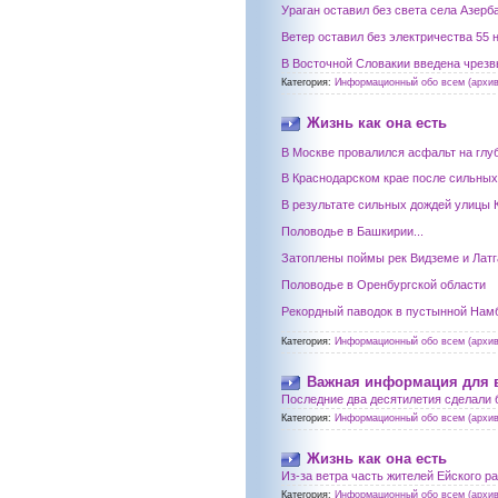
Ураган оставил без света села Азерб
Ветер оставил без электричества 55
В Восточной Словакии введена чрезв
Категория:
Информационный обо всем (архив
Жизнь как она есть
В Москве провалился асфальт на глу
В Краснодарском крае после сильных 
В результате сильных дождей улицы К
Половодье в Башкирии...
Затоплены поймы рек Видземе и Латга
Половодье в Оренбургской области
Рекордный паводок в пустынной Нам
Категория:
Информационный обо всем (архив
Важная информация для 
Последние два десятилетия сделали 
Категория:
Информационный обо всем (архив
Жизнь как она есть
Из-за ветра часть жителей Ейского р
Категория:
Информационный обо всем (архив