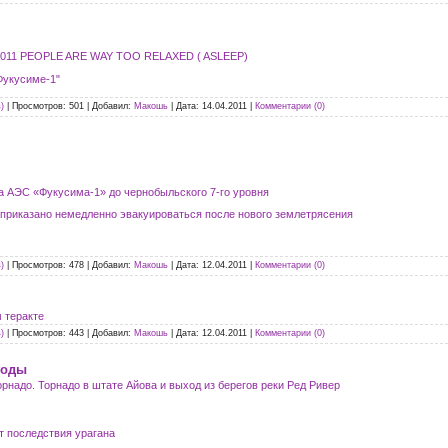
 2011 PEOPLE ARE WAY TOO RELAXED ( ASLEEP)
Фукусиме-1"
)
|
Просмотров:
501
|
Добавил:
Макошь
|
Дата:
14.04.2011
|
Комментарии (0)
а АЭС «Фукусима-1» до чернобыльского 7-го уровня
приказано немедленно эвакуироваться после нового землетрясения
)
|
Просмотров:
478
|
Добавил:
Макошь
|
Дата:
12.04.2011
|
Комментарии (0)
 теракте
)
|
Просмотров:
443
|
Добавил:
Макошь
|
Дата:
12.04.2011
|
Комментарии (0)
годы
надо. Торнадо в штате Айова и выход из берегов реки Ред Ривер
т последствия урагана