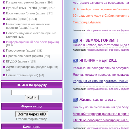
Из древних учений (архив)
Австралию затопило за рекордных пар
[280]
Русский язык. РУНЫ (архив)
[227]
В Великобританию пришла небывалая
Космическая Этика (архив)
[342]
30-градусную жару в Сибири сменят 
Здрава (архив)
[1274]
Снегопад в Адыгее
Галактические и космические
новости (архив)
[1272]
Категория:
Информационный обо всем (архив
Новости научные и околонаучные
(архив)
[1287]
Я - ЗЕМЛЯ: ГОРИМ!!!
Информационный обо всем (архив)
Пожар в Техасе, горит от границы до
[1336]
Категория:
Информационный обо всем (архив
Пресс-центр (архив)
[333]
Просто обо всем (архив)
[210]
ЯПОНИЯ - март 2011
ВИДЕО (архив)
[165]
Администраторский раздел (архив)
Разжижение почв увеличило разруше
[25]
Японцы создали порошок, поглощающ
Новые статьи (архив)
[48]
Радиация из Японии достигла России
ПОИСК по форуму
Категория:
Информационный обо всем (архив
Жизнь как она есть
Форма входа
Почему из-за высказывания про бел
Минский террорист рассказал о причи
Войти через uID
Старая форма входа
Life News сообщает о возвращении с
Календарь
Категория:
Информационный обо всем (архив