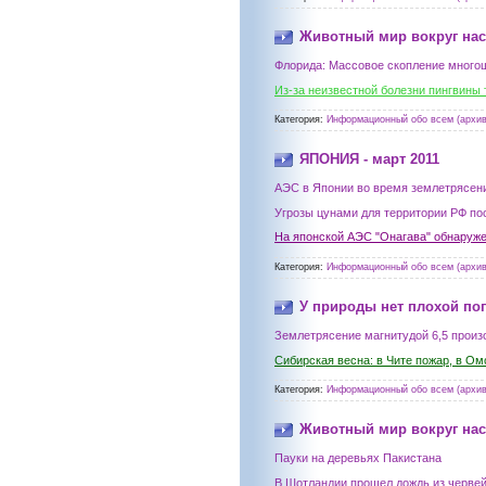
Животный мир вокруг нас
Флорида: Массовое скопление много
Из-за неизвестной болезни пингвины 
Категория:
Информационный обо всем (архив
ЯПОНИЯ - март 2011
АЭС в Японии во время землетрясени
Угрозы цунами для территории РФ по
На японской АЭС "Онагава" обнаруже
Категория:
Информационный обо всем (архив
У природы нет плохой по
Землетрясение магнитудой 6,5 произ
Сибирская весна: в Чите пожар, в Ом
Категория:
Информационный обо всем (архив
Животный мир вокруг нас
Пауки на деревьях Пакистана
В Шотландии прошел дождь из черве