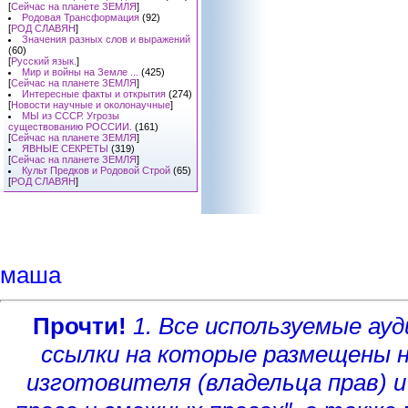
[
Сейчас на планете ЗЕМЛЯ
]
Родовая Трансформация
(92)
[
РОД СЛАВЯН
]
Значения разных слов и выражений
(60)
[
Русский язык.
]
Мир и войны на Земле ...
(425)
[
Сейчас на планете ЗЕМЛЯ
]
Интересные факты и открытия
(274)
[
Новости научные и околонаучные
]
МЫ из СССР. Угрозы
существованию РОССИИ.
(161)
[
Сейчас на планете ЗЕМЛЯ
]
ЯВНЫЕ СЕКРЕТЫ
(319)
[
Сейчас на планете ЗЕМЛЯ
]
Культ Предков и Родовой Строй
(65)
[
РОД СЛАВЯН
]
маша
Прочти!
1. Все используемые а
ссылки на которые размещены 
изготовителя (владельца прав)
и