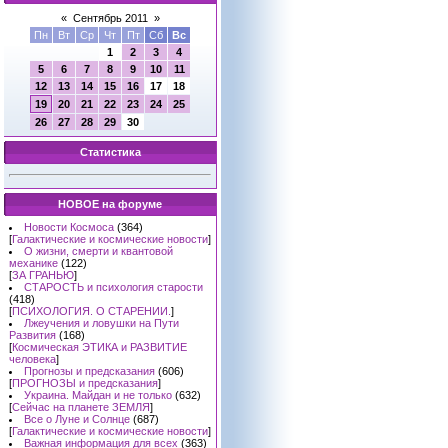
«
Сентябрь 2011
»
Пн
Вт
Ср
Чт
Пт
Сб
Вс
1
2
3
4
5
6
7
8
9
10
11
12
13
14
15
16
17
18
19
20
21
22
23
24
25
26
27
28
29
30
Статистика
НОВОЕ на форуме
Новости Космоса
(364)
[
Галактические и космические новости
]
О жизни, смерти и квантовой
механике
(122)
[
ЗА ГРАНЬЮ
]
СТАРОСТЬ и психология старости
(418)
[
ПСИХОЛОГИЯ. О СТАРЕНИИ.
]
Лжеучения и ловушки на Пути
Развития
(168)
[
Космическая ЭТИКА и РАЗВИТИЕ
человека
]
Прогнозы и предсказания
(606)
[
ПРОГНОЗЫ и предсказания
]
Украина. Майдан и не только
(632)
[
Сейчас на планете ЗЕМЛЯ
]
Все о Луне и Солнце
(687)
[
Галактические и космические новости
]
Важная информация для всех
(363)