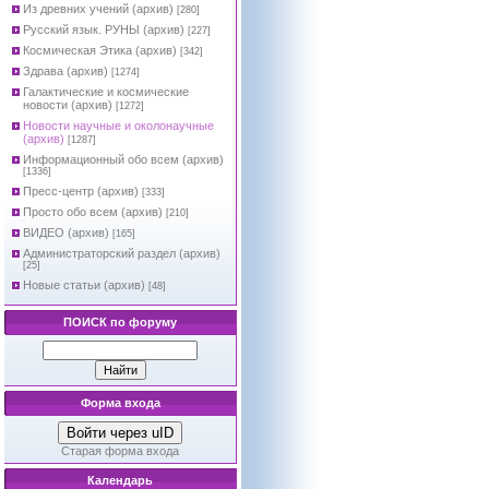
Из древних учений (архив)
[280]
Русский язык. РУНЫ (архив)
[227]
Космическая Этика (архив)
[342]
Здрава (архив)
[1274]
Галактические и космические
новости (архив)
[1272]
Новости научные и околонаучные
(архив)
[1287]
Информационный обо всем (архив)
[1336]
Пресс-центр (архив)
[333]
Просто обо всем (архив)
[210]
ВИДЕО (архив)
[165]
Администраторский раздел (архив)
[25]
Новые статьи (архив)
[48]
ПОИСК по форуму
Форма входа
Войти через uID
Старая форма входа
Календарь