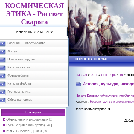
КОСМИЧЕСКАЯ
ЭТИКА - Рассвет
Сварога
Четверг, 06.08.2026, 21:49
Главная - Новости сайта
Форум
НОВОЕ НА ФОРУМЕ
Новое на форуме
Каталог статей
Главная
»
2011
»
Сентябрь
»
19
» Исто
Фотоальбомы
История, культура, наход
Каталог файлов
Гостевая книга
На дне Балтики обнаружили необычн
Обратная связь
Категория
:
Новости научные и околонаучные 
Всего комментариев
:
0
Категории
Объявления и информация
[2]
Добав
Русь Ведическая (архив)
[990]
БОГИ СЛАВЯН (архив)
[38]