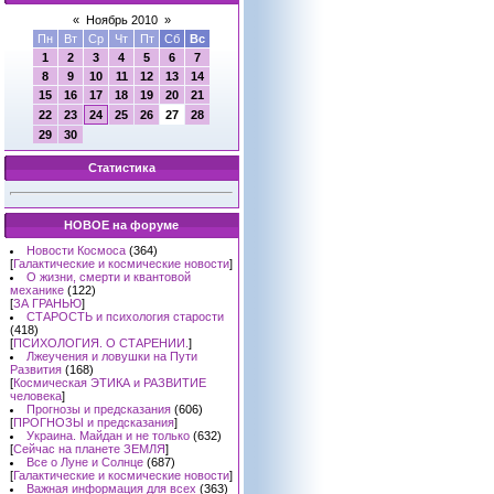
«
Ноябрь 2010
»
Пн
Вт
Ср
Чт
Пт
Сб
Вс
1
2
3
4
5
6
7
8
9
10
11
12
13
14
15
16
17
18
19
20
21
22
23
24
25
26
27
28
29
30
Статистика
НОВОЕ на форуме
Новости Космоса
(364)
[
Галактические и космические новости
]
О жизни, смерти и квантовой
механике
(122)
[
ЗА ГРАНЬЮ
]
СТАРОСТЬ и психология старости
(418)
[
ПСИХОЛОГИЯ. О СТАРЕНИИ.
]
Лжеучения и ловушки на Пути
Развития
(168)
[
Космическая ЭТИКА и РАЗВИТИЕ
человека
]
Прогнозы и предсказания
(606)
[
ПРОГНОЗЫ и предсказания
]
Украина. Майдан и не только
(632)
[
Сейчас на планете ЗЕМЛЯ
]
Все о Луне и Солнце
(687)
[
Галактические и космические новости
]
Важная информация для всех
(363)