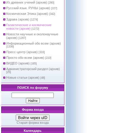
Из древних учений (архив)
[280]
Русский язык. РУНЫ (архив)
[227]
Космическая Этика (архив)
[342]
Здрава (архив)
[1274]
Галактические и космические
новости (архив)
[1272]
Новости научные и околонаучные
(архив)
[1287]
Информационный обо всем (архив)
[1336]
Пресс-центр (архив)
[333]
Просто обо всем (архив)
[210]
ВИДЕО (архив)
[165]
Администраторский раздел (архив)
[25]
Новые статьи (архив)
[48]
ПОИСК по форуму
Форма входа
Войти через uID
Старая форма входа
Календарь