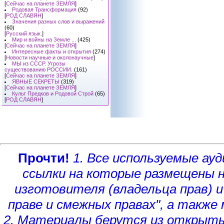
[
Сейчас на планете ЗЕМЛЯ
]
Родовая Трансформация
(92)
[
РОД СЛАВЯН
]
Значения разных слов и выражений
(60)
[
Русский язык.
]
Мир и войны на Земле ...
(425)
[
Сейчас на планете ЗЕМЛЯ
]
Интересные факты и открытия
(274)
[
Новости научные и околонаучные
]
МЫ из СССР. Угрозы
существованию РОССИИ.
(161)
[
Сейчас на планете ЗЕМЛЯ
]
ЯВНЫЕ СЕКРЕТЫ
(319)
[
Сейчас на планете ЗЕМЛЯ
]
Культ Предков и Родовой Строй
(65)
[
РОД СЛАВЯН
]
Прочти!
1. Все используемые а
ссылки на которые размещены 
изготовителя (владельца прав)
и
праве и смежных правах", а такж
2. Материалы берутся из открыты