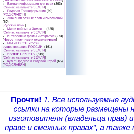
[
Галактические и космические новости
]
Важная информация для всех
(363)
[
Сейчас на планете ЗЕМЛЯ
]
Родовая Трансформация
(92)
[
РОД СЛАВЯН
]
Значения разных слов и выражений
(60)
[
Русский язык.
]
Мир и войны на Земле ...
(425)
[
Сейчас на планете ЗЕМЛЯ
]
Интересные факты и открытия
(274)
[
Новости научные и околонаучные
]
МЫ из СССР. Угрозы
существованию РОССИИ.
(161)
[
Сейчас на планете ЗЕМЛЯ
]
ЯВНЫЕ СЕКРЕТЫ
(319)
[
Сейчас на планете ЗЕМЛЯ
]
Культ Предков и Родовой Строй
(65)
[
РОД СЛАВЯН
]
Прочти!
1. Все используемые а
ссылки на которые размещены 
изготовителя (владельца прав)
и
праве и смежных правах", а такж