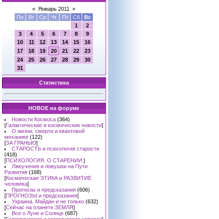
«
Январь 2011
»
Пн
Вт
Ср
Чт
Пт
Сб
Вс
1
2
3
4
5
6
7
8
9
10
11
12
13
14
15
16
17
18
19
20
21
22
23
24
25
26
27
28
29
30
31
Статистика
НОВОЕ на форуме
Новости Космоса
(364)
[
Галактические и космические новости
]
О жизни, смерти и квантовой
механике
(122)
[
ЗА ГРАНЬЮ
]
СТАРОСТЬ и психология старости
(418)
[
ПСИХОЛОГИЯ. О СТАРЕНИИ.
]
Лжеучения и ловушки на Пути
Развития
(168)
[
Космическая ЭТИКА и РАЗВИТИЕ
человека
]
Прогнозы и предсказания
(606)
[
ПРОГНОЗЫ и предсказания
]
Украина. Майдан и не только
(632)
[
Сейчас на планете ЗЕМЛЯ
]
Все о Луне и Солнце
(687)