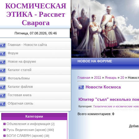
КОСМИЧЕСКАЯ
ЭТИКА - Рассвет
Сварога
Пятница, 07.08.2026, 05:46
Главная - Новости сайта
Форум
НОВОЕ НА ФОРУМЕ
Новое на форуме
Каталог статей
Главная
»
2011
»
Январь
»
20
» Новост
Фотоальбомы
Новости Космоса
Каталог файлов
Гостевая книга
Юпитер "съел" несколько по
Обратная связь
Категория
:
Галактические и космические ново
Всего комментариев
:
0
Категории
Объявления и информация
[2]
Добав
Русь Ведическая (архив)
[990]
БОГИ СЛАВЯН (архив)
[38]