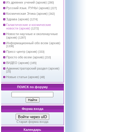
Из древних учений (архив)
[280]
Русский язык. РУНЫ (архив)
[227]
Космическая Этика (архив)
[342]
Здрава (архив)
[1274]
Галактические и космические
новости (архив)
[1272]
Новости научные и околонаучные
(архив)
[1287]
Информационный обо всем (архив)
[1336]
Пресс-центр (архив)
[333]
Просто обо всем (архив)
[210]
ВИДЕО (архив)
[165]
Администраторский раздел (архив)
[25]
Новые статьи (архив)
[48]
ПОИСК по форуму
Форма входа
Войти через uID
Старая форма входа
Календарь