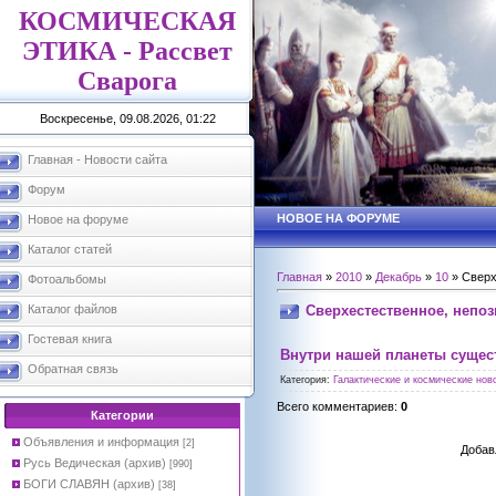
КОСМИЧЕСКАЯ
ЭТИКА - Рассвет
Сварога
Воскресенье, 09.08.2026, 01:22
Главная - Новости сайта
Форум
НОВОЕ НА ФОРУМЕ
Новое на форуме
Каталог статей
Главная
»
2010
»
Декабрь
»
10
» Сверх
Фотоальбомы
Сверхестественное, непо
Каталог файлов
Гостевая книга
Внутри нашей планеты сущес
Обратная связь
Категория
:
Галактические и космические ново
Всего комментариев
:
0
Категории
Объявления и информация
[2]
Добав
Русь Ведическая (архив)
[990]
БОГИ СЛАВЯН (архив)
[38]