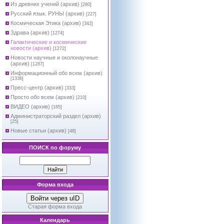
Из древних учений (архив)
[280]
Русский язык. РУНЫ (архив)
[227]
Космическая Этика (архив)
[342]
Здрава (архив)
[1274]
Галактические и космические
новости (архив)
[1272]
Новости научные и околонаучные
(архив)
[1287]
Информационный обо всем (архив)
[1336]
Пресс-центр (архив)
[333]
Просто обо всем (архив)
[210]
ВИДЕО (архив)
[165]
Администраторский раздел (архив)
[25]
Новые статьи (архив)
[48]
ПОИСК по форуму
Форма входа
Войти через uID
Старая форма входа
Календарь