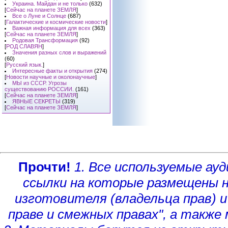
Украина. Майдан и не только
(632)
[
Сейчас на планете ЗЕМЛЯ
]
Все о Луне и Солнце
(687)
[
Галактические и космические новости
]
Важная информация для всех
(363)
[
Сейчас на планете ЗЕМЛЯ
]
Родовая Трансформация
(92)
[
РОД СЛАВЯН
]
Значения разных слов и выражений
(60)
[
Русский язык.
]
Интересные факты и открытия
(274)
[
Новости научные и околонаучные
]
МЫ из СССР. Угрозы
существованию РОССИИ.
(161)
[
Сейчас на планете ЗЕМЛЯ
]
ЯВНЫЕ СЕКРЕТЫ
(319)
[
Сейчас на планете ЗЕМЛЯ
]
Прочти!
1. Все используемые а
ссылки на которые размещены 
изготовителя (владельца прав)
и
праве и смежных правах", а такж