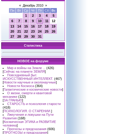
«
Декабрь 2010
»
Пн
Вт
Ср
Чт
Пт
Сб
Вс
1
2
3
4
5
6
7
8
9
10
11
12
13
14
15
16
17
18
19
20
21
22
23
24
25
26
27
28
29
30
31
Статистика
НОВОЕ на форуме
Мир и войны на Земле ...
(426)
[
Сейчас на планете ЗЕМЛЯ
]
Повседневный быт.
ИСКУССТВЕННЫЙ ИНТЕЛЛЕКТ.
(467)
[
Новости научные и околонаучные
]
Новости Космоса
(364)
[
Галактические и космические новости
]
О жизни, смерти и квантовой
механике
(122)
[
ЗА ГРАНЬЮ
]
СТАРОСТЬ и психология старости
(418)
[
ПСИХОЛОГИЯ. О СТАРЕНИИ.
]
Лжеучения и ловушки на Пути
Развития
(168)
[
Космическая ЭТИКА и РАЗВИТИЕ
человека
]
Прогнозы и предсказания
(606)
[
ПРОГНОЗЫ и предсказания
]