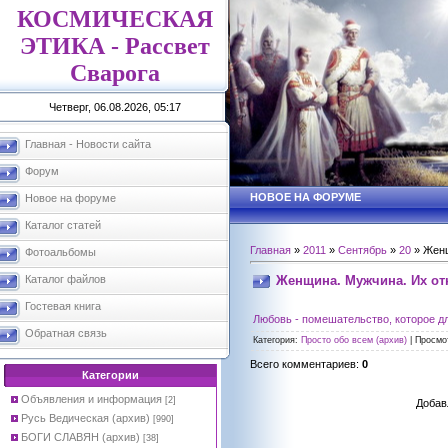
КОСМИЧЕСКАЯ
ЭТИКА - Рассвет
Сварога
Четверг, 06.08.2026, 05:17
Главная - Новости сайта
Форум
НОВОЕ НА ФОРУМЕ
Новое на форуме
Каталог статей
Главная
»
2011
»
Сентябрь
»
20
» Женщ
Фотоальбомы
Женщина. Мужчина. Их о
Каталог файлов
Гостевая книга
Любовь - помешательство, которое дл
Обратная связь
Категория
:
Просто обо всем (архив)
|
Просмо
Всего комментариев
:
0
Категории
Объявления и информация
[2]
Добав
Русь Ведическая (архив)
[990]
БОГИ СЛАВЯН (архив)
[38]