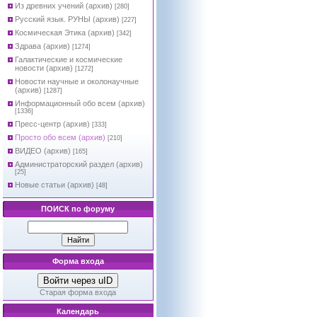
Из древних учений (архив)
[280]
Русский язык. РУНЫ (архив)
[227]
Космическая Этика (архив)
[342]
Здрава (архив)
[1274]
Галактические и космические
новости (архив)
[1272]
Новости научные и околонаучные
(архив)
[1287]
Информационный обо всем (архив)
[1336]
Пресс-центр (архив)
[333]
Просто обо всем (архив)
[210]
ВИДЕО (архив)
[165]
Администраторский раздел (архив)
[25]
Новые статьи (архив)
[48]
ПОИСК по форуму
Форма входа
Войти через uID
Старая форма входа
Календарь