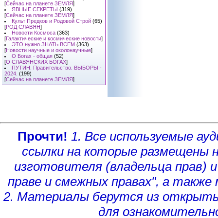
[
Сейчас на планете ЗЕМЛЯ
]
ЯВНЫЕ СЕКРЕТЫ
(319)
[
Сейчас на планете ЗЕМЛЯ
]
Культ Предков и Родовой Строй
(65)
[
РОД СЛАВЯН
]
Новости Космоса
(363)
[
Галактические и космические новости
]
ЭТО нужно ЗНАТЬ ВСЕМ
(363)
[
Новости научные и околонаучные
]
О Богах - общая
(52)
[
О СЛАВЯНСКИХ БОГАХ
]
ПУТИН. Правительство. ВЫБОРЫ -
2024.
(199)
[
Сейчас на планете ЗЕМЛЯ
]
Прочти!
1. Все используемые а
ссылки на которые размещены 
изготовителя (владельца прав)
и
праве и смежных правах", а такж
2. Материалы берутся из открыты
для ознакомительн