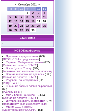
«
Сентябрь 2011
»
Пн
Вт
Ср
Чт
Пт
Сб
Вс
1
2
3
4
5
6
7
8
9
10
11
12
13
14
15
16
17
18
19
20
21
22
23
24
25
26
27
28
29
30
Статистика
НОВОЕ на форуме
Прогнозы и предсказания
(606)
[
ПРОГНОЗЫ и предсказания
]
Украина. Майдан и не только
(632)
[
Сейчас на планете ЗЕМЛЯ
]
Все о Луне и Солнце
(687)
[
Галактические и космические новости
]
Важная информация для всех
(363)
[
Сейчас на планете ЗЕМЛЯ
]
Родовая Трансформация
(92)
[
РОД СЛАВЯН
]
Значения разных слов и выражений
(60)
[
Русский язык.
]
Мир и войны на Земле ...
(425)
[
Сейчас на планете ЗЕМЛЯ
]
Интересные факты и открытия
(274)
[
Новости научные и околонаучные
]
МЫ из СССР. Угрозы
существованию РОССИИ.
(161)