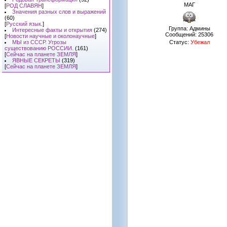
МАГ
[
РОД СЛАВЯН
]
Значения разных слов и выражений
(60)
[
Русский язык.
]
Группа: Админы
Интересные факты и открытия
(274)
Сообщений:
25306
[
Новости научные и околонаучные
]
МЫ из СССР. Угрозы
Статус:
Убежал
существованию РОССИИ.
(161)
[
Сейчас на планете ЗЕМЛЯ
]
ЯВНЫЕ СЕКРЕТЫ
(319)
[
Сейчас на планете ЗЕМЛЯ
]