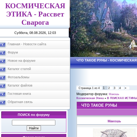
КОСМИЧЕСКАЯ
ЭТИКА - Рассвет
Сварога
Суббота, 08.08.2026, 12:03
Главная - Новости сайта
Форум
ЧТО ТАКОЕ РУНЫ - КОСМИЧЕСКАЯ
Новое на форуме
Каталог статей
Фотоальбомы
Каталог файлов
1
Страница
1
из
4
2
3
4
»
Гостевая книга
Модератор форума:
Макошь
Космическая Этика
»
В ПОИСКАХ ИСТИН
Обратная связь
ЧТО ТАКОЕ РУНЫ
ПОИСК по форуму
Макошь