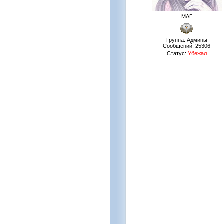
МАГ
Группа: Админы
Сообщений:
25306
Статус:
Убежал