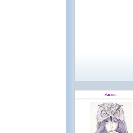
Макошь