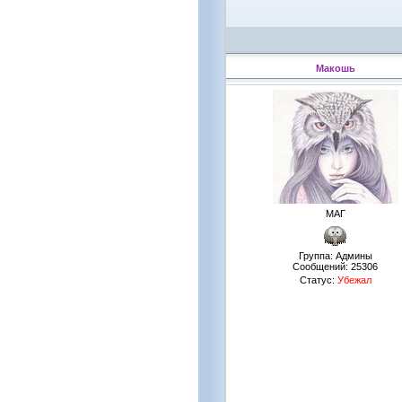
Макошь
МАГ
Группа: Админы
Сообщений:
25306
Статус:
Убежал