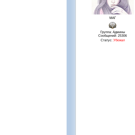
МАГ
Группа: Админы
Сообщений:
25306
Статус:
Убежал