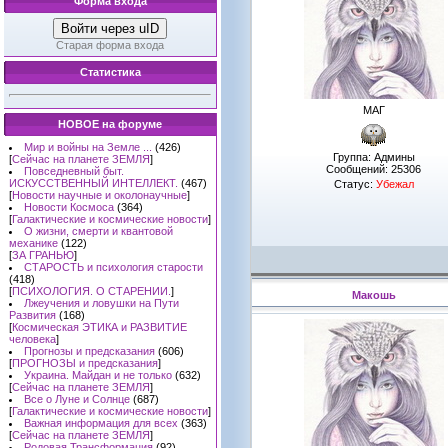
Форма входа
Войти через uID
Старая форма входа
Статистика
МАГ
НОВОЕ на форуме
Мир и войны на Земле ...
(426)
Группа: Админы
[
Сейчас на планете ЗЕМЛЯ
]
Сообщений:
25306
Повседневный быт.
ИСКУССТВЕННЫЙ ИНТЕЛЛЕКТ.
(467)
Статус:
Убежал
[
Новости научные и околонаучные
]
Новости Космоса
(364)
[
Галактические и космические новости
]
О жизни, смерти и квантовой
механике
(122)
[
ЗА ГРАНЬЮ
]
СТАРОСТЬ и психология старости
(418)
[
ПСИХОЛОГИЯ. О СТАРЕНИИ.
]
Макошь
Лжеучения и ловушки на Пути
Развития
(168)
[
Космическая ЭТИКА и РАЗВИТИЕ
человека
]
Прогнозы и предсказания
(606)
[
ПРОГНОЗЫ и предсказания
]
Украина. Майдан и не только
(632)
[
Сейчас на планете ЗЕМЛЯ
]
Все о Луне и Солнце
(687)
[
Галактические и космические новости
]
Важная информация для всех
(363)
[
Сейчас на планете ЗЕМЛЯ
]
Родовая Трансформация
(92)