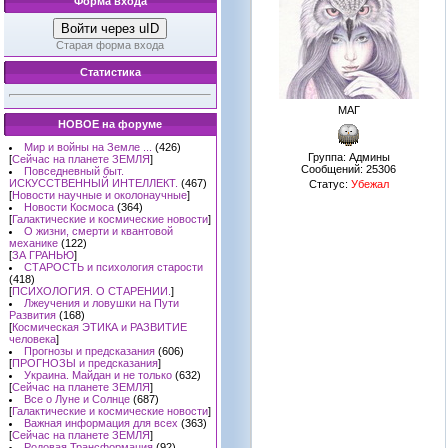
Форма входа
Войти через uID
Старая форма входа
Статистика
МАГ
НОВОЕ на форуме
Мир и войны на Земле ...
(426)
Группа: Админы
[
Сейчас на планете ЗЕМЛЯ
]
Сообщений:
25306
Повседневный быт.
ИСКУССТВЕННЫЙ ИНТЕЛЛЕКТ.
(467)
Статус:
Убежал
[
Новости научные и околонаучные
]
Новости Космоса
(364)
[
Галактические и космические новости
]
О жизни, смерти и квантовой
механике
(122)
[
ЗА ГРАНЬЮ
]
СТАРОСТЬ и психология старости
(418)
[
ПСИХОЛОГИЯ. О СТАРЕНИИ.
]
Лжеучения и ловушки на Пути
Развития
(168)
[
Космическая ЭТИКА и РАЗВИТИЕ
человека
]
Прогнозы и предсказания
(606)
[
ПРОГНОЗЫ и предсказания
]
Украина. Майдан и не только
(632)
[
Сейчас на планете ЗЕМЛЯ
]
Все о Луне и Солнце
(687)
[
Галактические и космические новости
]
Важная информация для всех
(363)
[
Сейчас на планете ЗЕМЛЯ
]
Родовая Трансформация
(92)