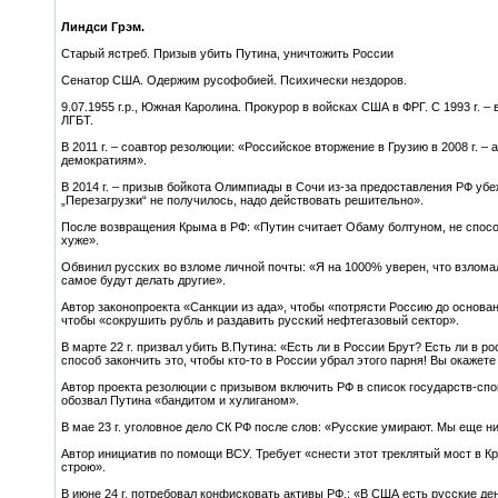
*
Линдси Грэм.
Старый ястреб. Призыв убить Путина, уничтожить России
Сенатор США. Одержим русофобией. Психически нездоров.
9.07.1955 г.р., Южная Каролина. Прокурор в войсках США в ФРГ. С 1993 г. – в
ЛГБТ.
В 2011 г. – соавтор резолюции: «Российское вторжение в Грузию в 2008 г. –
демократиям».
В 2014 г. – призыв бойкота Олимпиады в Сочи из-за предоставления РФ уб
„Перезагрузки“ не получилось, надо действовать решительно».
После возвращения Крыма в РФ: «Путин считает Обаму болтуном, не спосо
хуже».
Обвинил русских во взломе личной почты: «Я на 1000% уверен, что взломал
самое будут делать другие».
Автор законопроекта «Санкции из ада», чтобы «потрясти Россию до основа
чтобы «сокрушить рубль и раздавить русский нефтегазовый сектор».
В марте 22 г. призвал убить В.Путина: «Есть ли в России Брут? Есть ли 
способ закончить это, чтобы кто-то в России убрал этого парня! Вы окажет
Автор проекта резолюции с призывом включить РФ в список государств-спо
обозвал Путина «бандитом и хулиганом».
В мае 23 г. уголовное дело СК РФ после слов: «Русские умирают. Мы еще ни
Автор инициатив по помощи ВСУ. Требует «снести этот треклятый мост в Кр
строю».
В июне 24 г. потребовал конфисковать активы РФ.: «В США есть русские 