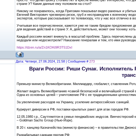
просто. Что делал Шойгу столько лет в кресле министра? Интересно, что до
стране У? Какие данные ему положили на стол?
Никому не понравилось, когда Пригожин показывал видео раненых и убитых
Евгений Викторович чрезмерно резок, груб и несправедлив к военному ведо
экспертов, которые рассказывают по телевизору, что у нас все отлично в во
Учитывая все перечисленное, кажется уже не таким бредом предложение д
для ведения действий в стране У. А, действительно, может они технику хот
Каждый россиян может вникнуть в масштаб проблем. Здесь перечислены дал
недодали или недосмотрели? Наказание генералам и тем, кто ими руковод
https://dzen.ru/a/Zn1KOKt9R3T51DxI
Дата: Четверг, 27.06.2024, 21:58 | Сообщение #
273
Враги России: Риши Сунак. Исполнитель 
транс
Премьер-министр Великобритании. Миллиардер, глобалист, ставленник Рот
Желает видеть Великобританию «самой безопасной и величайшей страной 
Одна из основных целей – уничтожение РФ с ее традиционными ценностями
За увеличение расходов на Украину, усиление антироссийских санкций.
Курирует диверсии в РФ, поставки крылатых ракет для атак городов РФ.
12.05.1980 г.р., Саутгемптон в семье пенджабских индусов. Винчестерски
– Goldman Sachs Group (Нью-Йорк).
В 20 г. канцлер Казначейства (министр финансов) – в правительстве Джонсо
Разрабатывал санкции против РФ: