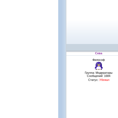
Сева
Философ
Группа: Модераторы
Сообщений:
1684
Статус:
Убежал