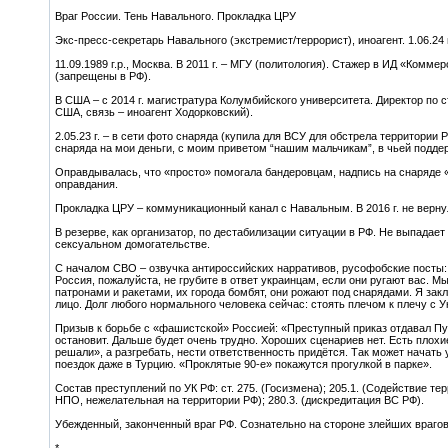
Враг России. Тень Навального. Прокладка ЦРУ
Экс-пресс-секретарь Навального (экстремист/террорист), иноагент. 1.06.24 
11.09.1989 г.р., Москва. В 2011 г. – МГУ (политология). Стажер в ИД «Комм
(запрещены в РФ).
В США – c 2014 г. магистратура Колумбийского университета. Директор по 
США, связь – иноагент Ходорковский).
2.05.23 г. – в сети фото снаряда (купила для ВСУ для обстрела территории
снаряда на мои деньги, с моим приветом “нашим мальчикам”, в чьей подде
Оправдывалась, что «просто» помогала бандеровцам, надпись на снаряде «В
оправдания.
Прокладка ЦРУ – коммуникационный канал с Навальным. В 2016 г. не верну
В резерве, как организатор, по дестабилизации ситуации в РФ. Не выпадает
сексуальном домогательстве.
С началом СВО – озвучка антироссийских нарративов, русофобские посты:
Россия, пожалуйста, не грубите в ответ украинцам, если они ругают вас. 
патронами и ракетами, их города бомбят, они рожают под снарядами. Я зак
лицо. Долг любого нормального человека сейчас: стоять плечом к плечу с У
Призыв к борьбе с «фашистской» Россией: «Преступный приказ отдавал Пути
остановит. Дальше будет очень трудно. Хороших сценариев нет. Есть плохи
решали», а разгребать, нести ответственность придётся. Так может начать 
поездок даже в Турцию. «Проклятые 90-е» покажутся прогулкой в парке».
Состав преступлений по УК РФ: ст. 275. (Госизмена); 205.1. (Содействие те
НПО, нежелательная на территории РФ); 280.3. (дискредитация ВС РФ).
Убежденный, законченный враг РФ. Сознательно на стороне злейших врагов