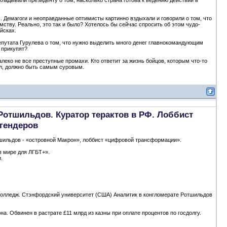
кладывали президенту о том, насколько страна готова к ведению действий в
. Демагоги и неоправданные оптимисты картинно вздыхали и говорили о том, что
мству. Реально, это так и было? Хотелось бы сейчас спросить об этом чудо-
йсках.
епутата Гурулева о том, что нужно выделить много денег главнокомандующим
ь прикупят?
еко не все преступные промахи. Кто ответит за жизнь бойцов, которым что-то
ил, должно быть самым суровым.
Ротшильдов. Куратор терактов в РФ. Лоббист
гендеров
шильдов - «островной Макрон», лоббист «цифровой трансформации».
в мире для ЛГБТ+».
.
й колледж. Стэнфордский университет (США) Аналитик в конгломерате Ротшильдов
на. Обвинен в растрате £11 млрд из казны при оплате процентов по госдолгу.