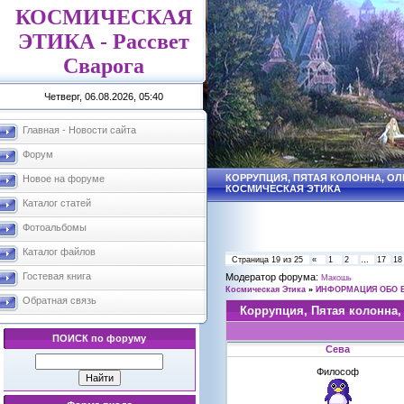
КОСМИЧЕСКАЯ
ЭТИКА - Рассвет
Сварога
Четверг, 06.08.2026, 05:40
Главная - Новости сайта
Форум
КОРРУПЦИЯ, ПЯТАЯ КОЛОННА, ОЛИ
Новое на форуме
КОСМИЧЕСКАЯ ЭТИКА
Каталог статей
Фотоальбомы
Каталог файлов
Страница
19
из
25
«
1
2
…
17
18
Гостевая книга
Модератор форума:
Макошь
Космическая Этика
»
ИНФОРМАЦИЯ ОБО 
Обратная связь
Коррупция, Пятая колонна,
ПОИСК по форуму
Сева
Философ