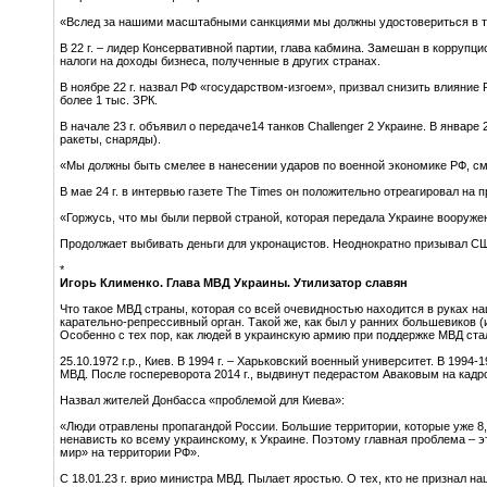
«Вслед за нашими масштабными санкциями мы должны удостовериться в том
В 22 г. – лидер Консервативной партии, глава кабмина. Замешан в коррупц
налоги на доходы бизнеса, полученные в других странах.
В ноябре 22 г. назвал РФ «государством-изгоем», призвал снизить влияние
более 1 тыс. ЗРК.
В начале 23 г. объявил о передаче14 танков Challenger 2 Украине. В январ
ракеты, снаряды).
«Мы должны быть смелее в нанесении ударов по военной экономике РФ, с
В мае 24 г. в интервью газете The Times он положительно отреагировал на
«Горжусь, что мы были первой страной, которая передала Украине вооруж
Продолжает выбивать деньги для укронацистов. Неоднократно призывал С
*
Игорь Клименко. Глава МВД Украины. Утилизатор славян
Что такое МВД страны, которая со всей очевидностью находится в руках н
карательно-репрессивный орган. Такой же, как был у ранних большевиков (
Особенно с тех пор, как людей в украинскую армию при поддержке МВД ста
25.10.1972 г.р., Киев. В 1994 г. – Харьковский военный университет. В 1994-
МВД. После госпереворота 2014 г., выдвинут педерастом Аваковым на кадр
Назвал жителей Донбасса «проблемой для Киева»:
«Люди отравлены пропагандой России. Большие территории, которые уже 8,
ненависть ко всему украинскому, к Украине. Поэтому главная проблема – э
мир» на территории РФ».
С 18.01.23 г. врио министра МВД. Пылает яростью. О тех, кто не признал на