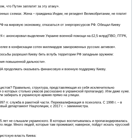
, что Путин заплатит за эту атаку».
ионных схемах. Жена – гражданка Индии, не резидент Великобритании, не платит
 РФ на мировую экономику, отказаться от энергоресурсов РФ. Обещал Киеву
е 24 г. анонсировал выделение Украине военной помощи на £2,5 млрд(ПВО, ПТРК,
мелее в конфискации сотен миллиардов замороженных русских активов».
 просьбы разрешил Киеву бить вглубь территории РФ западным оружием:
ения повышенной дальности».
ША продолжать оказывать финансовую и военную поддержку Киеву.
ацистов? Правильно, структура, представляющая из себя исключительно
и о которых столько ужасов рассказано в украинской пропаганде). Или даже хуже.
ли забирать в украинскую армию прямо на улицах.
1997 гг. служба в ракетной части. Переквалификация в психолога. С 1998 г. – в
овый департамент Нацполиции, с 2017 г. – замминистра.
5 лет не слышали украинского. В которых воспитывалась и пропагандировалась
то люди. Много людей, которые там проживают, наверное, пойдут искать «русский
цистскую власть Киева: