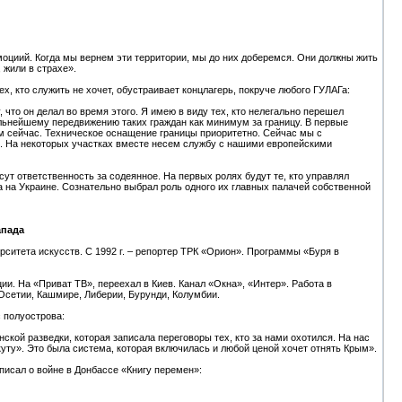
оциий. Когда мы вернем эти территории, мы до них доберемся. Они должны жить
, жили в страхе».
ех, кто служить не хочет, обустраивает концлагерь, покруче любого ГУЛАГа:
что он делал во время этого. Я имею в виду тех, кто нелегально перешел
альнейшему передвижению таких граждан как минимум за границу. В первые
м сейчас. Техническое оснащение границы приоритетно. Сейчас мы с
. На некоторых участках вместе несем службу с нашими европейскими
ут ответственность за содеянное. На первых ролях будут те, кто управлял
 на Украине. Сознательно выбрал роль одного их главных палачей собственной
апада
иверситета искусств. С 1992 г. – репортер ТРК «Орион». Программы «Буря в
. На «Приват ТВ», переехал в Киев. Канал «Окна», «Интер». Работа в
Осетии, Кашмире, Либерии, Бурунди, Колумбии.
 полуострова:
кой разведки, которая записала переговоры тех, кто за нами охотился. На нас
ту». Это была система, которая включилась и любой ценой хочет отнять Крым».
исал о войне в Донбассе «Книгу перемен»: