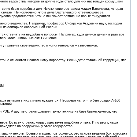
ного ведомства, которое за долгие годы стало для них настоящей кормушкой.
стве не было подобных дел. Исключение составила мадам Васильева, которая
 связям. Не исключено, что в деле Вертелецкого, отвечающего за
лоусова продолжается, что не исключает появление новых фигурантов.
енного ведомства. Например, профессор Сибирской Академии наук, господин
ин из олигархов современной России.
ется отвечать на неудобные вопросы. Например, куда делись деньги в размере
совершались циничные акты хищения.
ойгу привел в свое ведомство многих генералов – взяточников.
то не относится к банальному воровству. Речь идет о тотальной коррупции, что
0М.
а авиация в них сильно нуждается. Несмотря на то, что был создан А-100
пытаний.
 РЭБ. А другие страны сделали такую технику на базе бизнес-джетов, что
нера. Во всех странах мира существует подобная оптика. И по итогу, наша
находятся на вооружении у этого государства.
х машин пехоты! Боевых машин, повторяемся, это основа ведения боя, классика