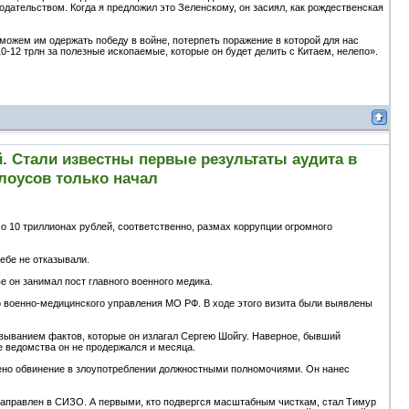
дательством. Когда я предложил это Зеленскому, он засиял, как рождественская
оможем им одержать победу в войне, потерпеть поражение в которой для нас
0-12 трлн за полезные ископаемые, которые он будет делить с Китаем, нелепо».
. Стали известны первые результаты аудита в
оусов только начал
 10 триллионах рублей, соответственно, размах коррупции огромного
ебе не отказывали.
е он занимал пост главного военного медика.
 военно-медицинского управления МО РФ. В ходе этого визита были выявлены
совыванием фактов, которые он излагал Сергею Шойгу. Наверное, бывший
е ведомства он не продержался и месяца.
ено обвинение в злоупотреблении должностными полномочиями. Он нанес
направлен в СИЗО. А первыми, кто подвергся масштабным чисткам, стал Тимур