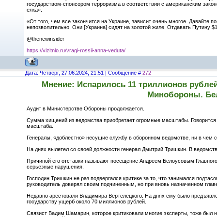
государством-спонсором терроризма в соответствии с американским законо
елка».
«От того, чем все закончится на Украине, зависит очень многое. Давайте п
непозволительно. Они [Украина] сидят на золотой жиле. Отдавать Путину $1
@thenewinsider
https://vizitnlo.ru/vragi-rossii-anna-veduta/
Дата: Четверг, 27.06.2024, 21:51 | Сообщение #
272
Мнение: Испарилось 11 триллионов рублей
Минобороны. Бел
Аудит в Министерстве Обороны продолжается.
Сумма хищений из ведомства приобретает огромные масштабы. Говорится о
масштаба.
Генералы, «доблестно» несущие службу в оборонном ведомстве, ни в чем с
На днях вылетел со своей должности генерал Дмитрий Тришкин. В ведомств
Причиной его отставки называют посещение Андреем Белоусовым Главного
серьезные нарушения.
Господин Тришкин не раз подвергался критике за то, что занимался подта
руководитель доверял своим подчиненным, но при вновь назначенном глав
Недавно арестовали Владимира Вертелецкого. На днях ему было предъявл
государству ущерб около 70 миллионов рублей.
Связист Вадим Шамарин, которое критиковали многие эксперты, тоже был 