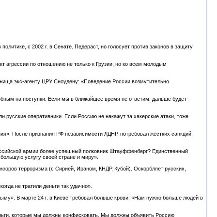
 политике, с 2002 г. в Сенате. Педераст, но голосует против законов в защиту
 акт агрессии по отношению не только к Грузии, но ко всем молодым
ежища экс-агенту ЦРУ Сноудену: «Поведение России возмутительно.
бным на поступки. Если мы в ближайшее время не ответим, дальше будет
и русские оперативники. Если Россию не накажут за хакерские атаки, тоже
ния». После признания РФ независимости ЛДНР, потребовал жестких санкций,
в российской армии более успешный полковник Штауффенберг? Единственный
е большую услугу своей стране и миру».
нсоров терроризма (с Сирией, Ираном, КНДР, Кубой). Оскорбляет русских,
когда не тратили деньги так удачно».
ыму». В марте 24 г. в Киеве требовал больше крови: «Нам нужно больше людей в
деньги, которые мы должны конфисковать. Мы должны объявить Россию