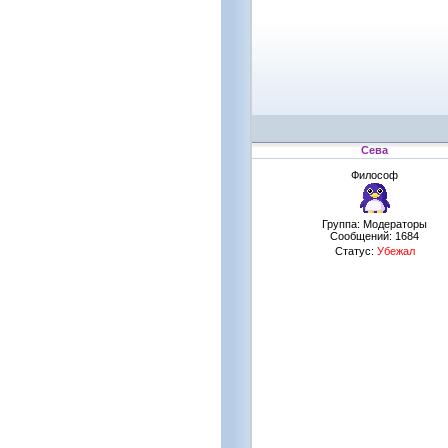
Сева
Философ
Группа: Модераторы
Сообщений:
1684
Статус:
Убежал