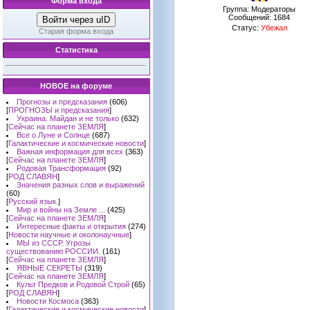
Форма входа
Группа: Модераторы
Сообщений:
1684
Войти через uID
Статус:
Убежал
Старая форма входа
Статистика
НОВОЕ на форуме
Прогнозы и предсказания
(606)
[
ПРОГНОЗЫ и предсказания
]
Украина. Майдан и не только
(632)
[
Сейчас на планете ЗЕМЛЯ
]
Все о Луне и Солнце
(687)
[
Галактические и космические новости
]
Важная информация для всех
(363)
[
Сейчас на планете ЗЕМЛЯ
]
Родовая Трансформация
(92)
[
РОД СЛАВЯН
]
Значения разных слов и выражений
(60)
[
Русский язык.
]
Мир и войны на Земле ...
(425)
[
Сейчас на планете ЗЕМЛЯ
]
Интересные факты и открытия
(274)
[
Новости научные и околонаучные
]
МЫ из СССР. Угрозы
существованию РОССИИ.
(161)
[
Сейчас на планете ЗЕМЛЯ
]
ЯВНЫЕ СЕКРЕТЫ
(319)
[
Сейчас на планете ЗЕМЛЯ
]
Культ Предков и Родовой Строй
(65)
[
РОД СЛАВЯН
]
Новости Космоса
(363)
[
Галактические и космические новости
]