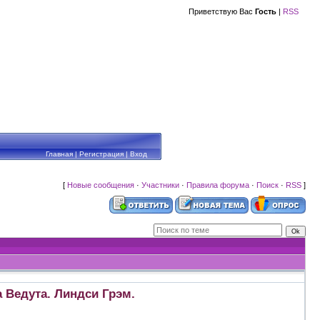
Приветствую Вас
Гость
|
RSS
Главная
|
Регистрация
|
Вход
[
Новые сообщения
·
Участники
·
Правила форума
·
Поиск
·
RSS
]
а Ведута. Линдси Грэм.