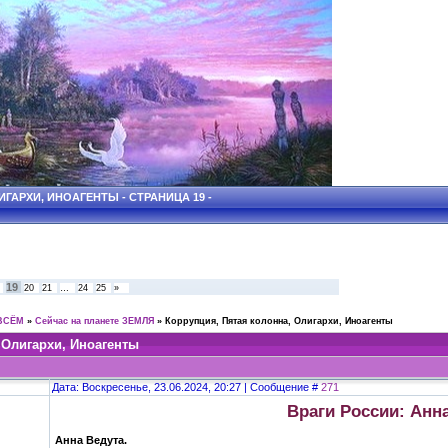
ГАРХИ, ИНОАГЕНТЫ - СТРАНИЦА 19 -
19
20
21
…
24
25
»
ВСЁМ
»
Сейчас на планете ЗЕМЛЯ
»
Коррупция, Пятая колонна, Олигархи, Иноагенты
 Олигархи, Иноагенты
Дата: Воскресенье, 23.06.2024, 20:27 | Сообщение #
271
Враги России: Анн
Анна Ведута.