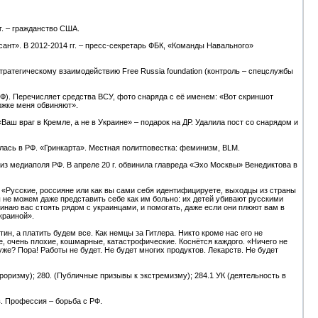
г. – гражданство США.
ерсант». В 2012-2014 гг. – пресс-секретарь ФБК, «Команды Навального»
стратегическому взаимодействию Free Russia foundation (контроль – спецслужбы
 РФ). Перечисляет средства ВСУ, фото снаряда с её именем: «Вот скриншот
ржке меня обвиняют».
аш враг в Кремле, а не в Украине» – подарок на ДР. Удалила пост со снарядом и
лась в РФ. «Гринкарта». Местная политповестка: феминизм, BLM.
 из медиаполя РФ. В апреле 20 г. обвинила главреда «Эхо Москвы» Венедиктова в
 «Русские, россияне или как вы сами себя идентифицируете, выходцы из страны
Мы не можем даже представить себе как им больно: их детей убивают русскими
линаю вас стоять рядом с украинцами, и помогать, даже если они плюют вам в
краиной».
н, а платить будем все. Как немцы за Гитлера. Никто кроме нас его не
е, очень плохие, кошмарные, катастрофические. Коснётся каждого. «Ничего не
уже? Пора! Работы не будет. Не будет многих продуктов. Лекарств. Не будет
рроризму); 280. (Публичные призывы к экстремизму); 284.1 УК (деятельность в
. Профессия – борьба с РФ.