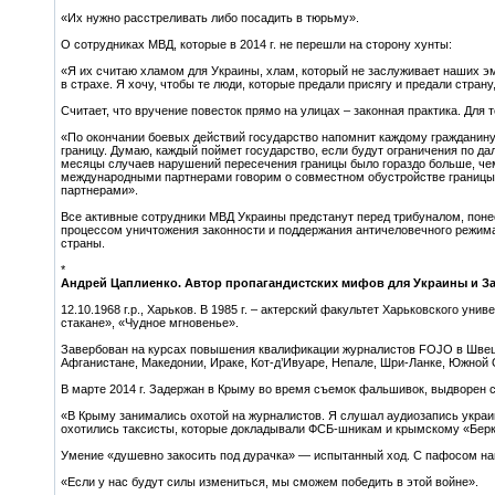
«Их нужно расстреливать либо посадить в тюрьму».
О сотрудниках МВД, которые в 2014 г. не перешли на сторону хунты:
«Я их считаю хламом для Украины, хлам, который не заслуживает наших эм
в страхе. Я хочу, чтобы те люди, которые предали присягу и предали страну
Считает, что вручение повесток прямо на улицах – законная практика. Для т
«По окончании боевых действий государство напомнит каждому гражданину, 
границу. Думаю, каждый поймет государство, если будут ограничения по д
месяцы случаев нарушений пересечения границы было гораздо больше, че
международными партнерами говорим о совместном обустройстве границы
партнерами».
Все активные сотрудники МВД Украины предстанут перед трибуналом, понес
процессом уничтожения законности и поддержания античеловечного режима
страны.
*
Андрей Цаплиенко. Автор пропагандистских мифов для Украины и З
12.10.1968 г.р., Харьков. В 1985 г. – актерский факультет Харьковского ун
стакане», «Чудное мгновенье».
Завербован на курсах повышения квалификации журналистов FOJO в Швеции
Афганистане, Македонии, Ираке, Кот-д’Ивуаре, Непале, Шри-Ланке, Южной 
В марте 2014 г. Задержан в Крыму во время съемок фальшивок, выдворен с
«В Крыму занимались охотой на журналистов. Я слушал аудиозапись украинс
охотились таксисты, которые докладывали ФСБ-шникам и крымскому «Берку
Умение «душевно закосить под дурачка» — испытанный ход. С пафосом нап
«Если у нас будут силы измениться, мы сможем победить в этой войне».