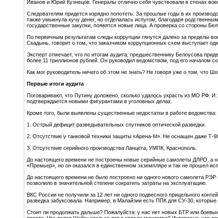
Иванов и Юрий Кузнецов. Генералы отлично себя чувствовали в стенах воен
Следователям придется изрядно попотеть. За прошлые годы в их производ
также умыкнула кучу денег, но отделалась испугом, благодаря родственным
государственные закупки, появятся новые лица. А проверка со стороны Бе
По первичным результатам следы коррупции тянутся далеко за пределы во
Скадынь, говорит о том, что заказчиком коррупционных схем выступает од
Эксперт отмечает, что по итогам аудита, предшественнику Белоусова прид
более 11 триллионов рублей. Он руководил ведомством, под его началом 
Как мог руководитель ничего об этом не знать? Не говоря уже о том, что Ш
Первые итоги аудита
Поговаривают, что Путину доложено, сколько удалось украсть из МО РФ. И э
подтверждается новыми фигурантами в уголовных делах.
Кроме того, были выявлены существенные недостатки в работе ведомства:
1. Острый дефицит разведывательных спутников оптической разведки.
2. Отсутствие у танковой техники защиты «Арена-М». Не оснащен даже Т-9
3. Отсутствие серийного производства Ланцета, УМПК, Краснополь.
До настоящего времени не построены новые серийные самолеты ДЛРО, а наш
«Премьер», но он оказался в единственном экземпляре и так не прошел ис
До настоящего времени не было построено ни одного нового самолета РЭР и
позволило в значительной степени сократить затраты на эксплуатацию.
ВКС России не получили за 12 лет ни одного подвесного прицельного контей
разведка забуксовала. Например, в Малайзии есть ППК для СУ-30, которые 
Стоит ли продолжать дальше? Пожалуйста: у нас нет новых БТР или боевы