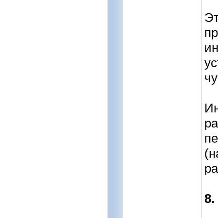
Эт
пр
ин
ус
чу
Ин
ра
пе
(н
ра
8.