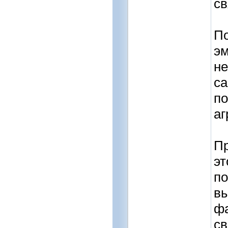
св
По
эм
не
са
по
аг
Пр
эт
по
вы
фа
св