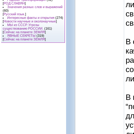
ли
[
РОД СЛАВЯН
]
Значения разных слов и выражений
(60)
св
[
Русский язык.
]
Интересные факты и открытия
(274)
св
[
Новости научные и околонаучные
]
МЫ из СССР. Угрозы
существованию РОССИИ.
(161)
[
Сейчас на планете ЗЕМЛЯ
]
ЯВНЫЕ СЕКРЕТЫ
(319)
В 
[
Сейчас на планете ЗЕМЛЯ
]
ка
ра
со
ли
В
“п
дл
ус