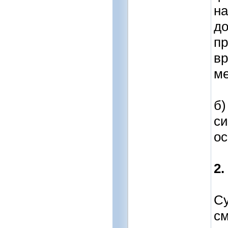
на
до
пр
вр
ме
б)
си
ос
2.
Су
с