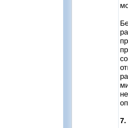
мо
Бе
ра
п
пр
со
от
ра
ми
не
оп
7.