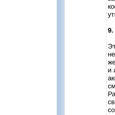
ко
ут
9.
Эт
не
же
и 
ак
см
Ра
св
со