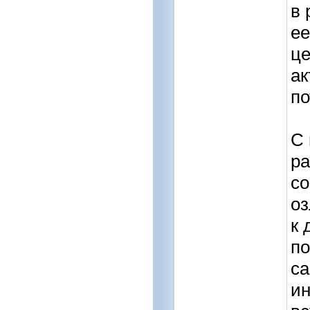
в 
ее
це
ак
по
С 
ра
со
оз
к 
по
са
ин