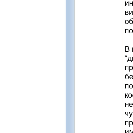
ин
ви
об
по
В 
“д
п
бе
по
ко
не
чу
пр
им