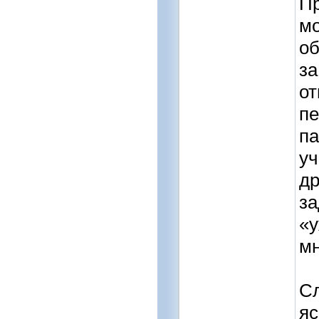
Пр
м
об
за
от
пе
па
уч
др
за
«у
мн
Сл
яс