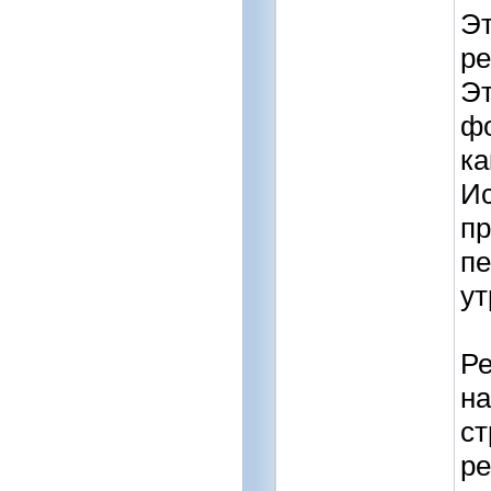
Эт
ре
Эт
фо
ка
Ис
пр
пе
ут
Ре
на
ст
ре