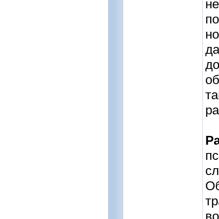
не
по
но
да
до
об
та
ра
Р
пс
сл
Об
тр
во