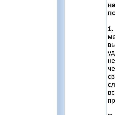
н
п
1
м
вы
уд
н
че
св
сл
вс
пр