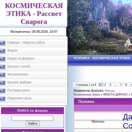
КОСМИЧЕСКАЯ
ЭТИКА - Рассвет
Сварога
Воскресенье, 09.08.2026, 10:07
Главная - Новости сайта
Форум
ПСИХИКА - КОСМИЧЕСКАЯ ЭТИКА
Новое на форуме
Каталог статей
Фотоальбомы
Каталог файлов
1
Страница
1
из
8
2
3
…
7
8
Гостевая книга
Модератор форума:
Макошь
Космическая Этика
»
ПРОСТО ДЛЯ НАС
»
Обратная связь
Психика
ПОИСК по форуму
Да
Макошь
Со