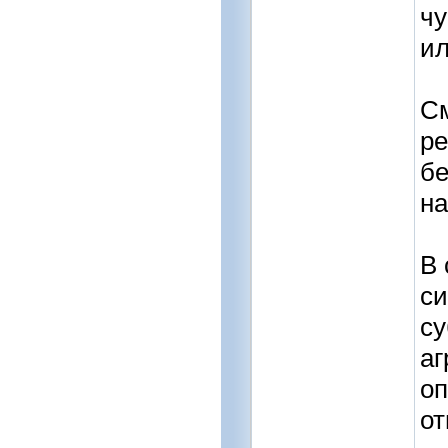
чу
ил
См
ре
бе
на
В 
с
су
аг
оп
от