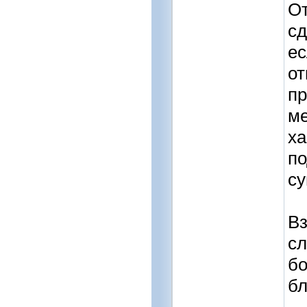
От
сд
ес
от
пр
ме
ха
по
су
Вз
сл
бо
бл