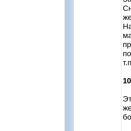
Сн
же
На
ма
пр
по
т.п
1
Эт
же
бо