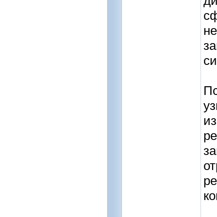
ди
сф
не
за
си
Пс
уз
из
ре
за
от
ре
ко