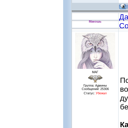
Да
Макошь
Со
МАГ
Пс
Группа: Админы
во
Сообщений:
25306
Статус:
Убежал
ду
бе
К