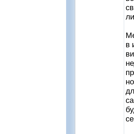
св
ли
Ме
в 
ви
не
пр
но
дл
с
бу
се