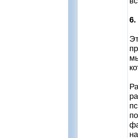
вс
6.
Эт
п
мы
ко
Р
ра
пс
по
фа
н