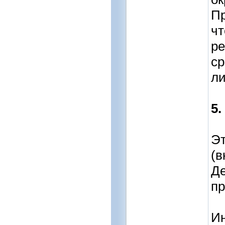
Пр
чт
ре
ср
ли
5.
Эт
(в
Де
пр
Ин