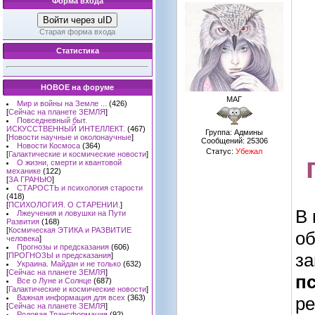
Форма входа
Войти через uID
Старая форма входа
Статистика
НОВОЕ на форуме
МАГ
Мир и войны на Земле ...
(426)
[
Сейчас на планете ЗЕМЛЯ
]
Повседневный быт.
ИСКУССТВЕННЫЙ ИНТЕЛЛЕКТ.
(467)
Группа: Админы
[
Новости научные и околонаучные
]
Сообщений:
25306
Новости Космоса
(364)
Статус:
Убежал
[
Галактические и космические новости
]
О жизни, смерти и квантовой
механике
(122)
[
ЗА ГРАНЬЮ
]
СТАРОСТЬ и психология старости
(418)
[
ПСИХОЛОГИЯ. О СТАРЕНИИ.
]
В 
Лжеучения и ловушки на Пути
Развития
(168)
[
Космическая ЭТИКА и РАЗВИТИЕ
об
человека
]
Прогнозы и предсказания
(606)
з
[
ПРОГНОЗЫ и предсказания
]
Украина. Майдан и не только
(632)
[
Сейчас на планете ЗЕМЛЯ
]
п
Все о Луне и Солнце
(687)
[
Галактические и космические новости
]
Важная информация для всех
(363)
ре
[
Сейчас на планете ЗЕМЛЯ
]
Родовая Трансформация
(92)