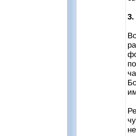
3.
Во
ра
фо
по
ча
Б
им
Ре
чу
не