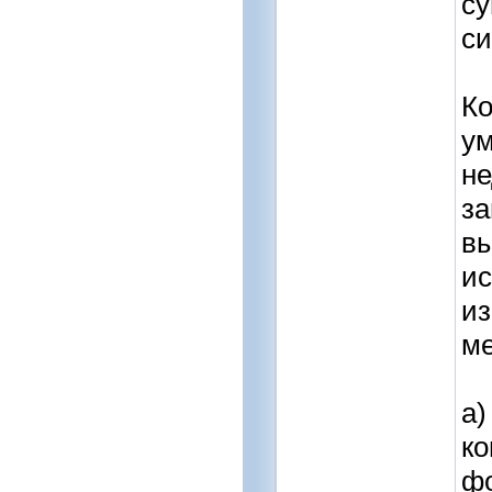
су
си
Ко
ум
не
з
вы
ис
из
ме
а)
ко
фо