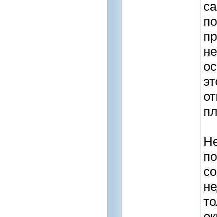
са
по
п
не
ос
эт
от
пл
Не
по
со
не
то
ок