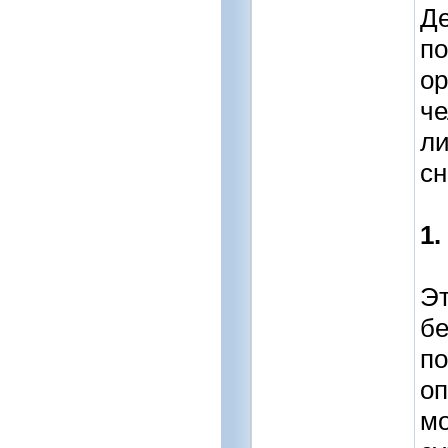
Де
по
ор
че
ли
сн
1.
Эт
бе
по
о
мо