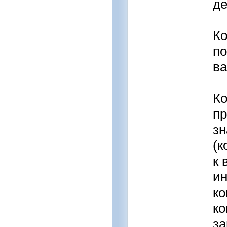
де
Ко
по
ва
Ко
пр
з
(к
к 
ин
ко
ко
за