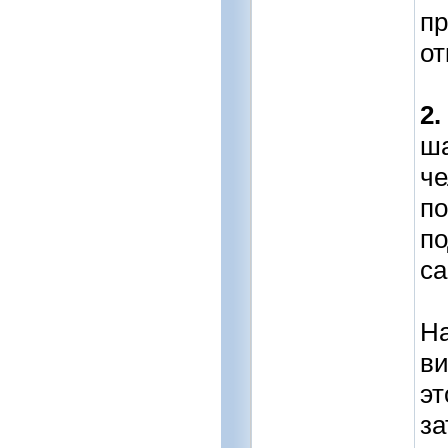
пр
от
2
ша
че
по
по
са
На
ви
эт
за