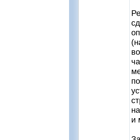
Ре
сд
о
(н
во
ча
ме
по
ус
ст
на
и 
За