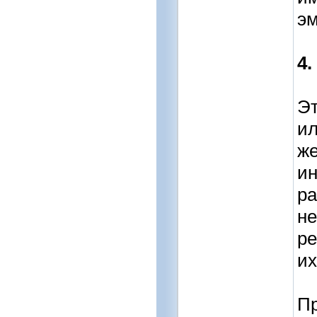
эм
4.
Эт
ил
же
ин
ра
не
ре
их
Пр