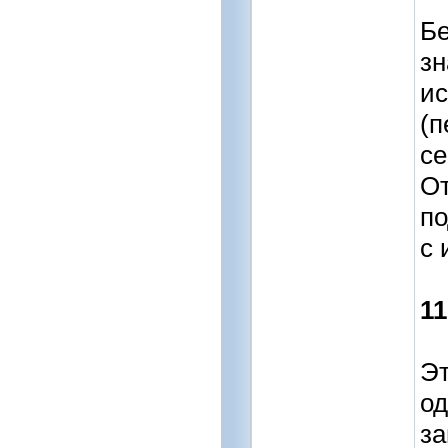
Бе
зн
и
(п
се
О
п
с 
11
Эт
од
за