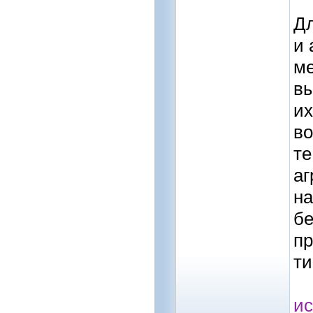
Дл
и 
ме
вы
их
во
те
аг
на
бе
пр
ти
ис