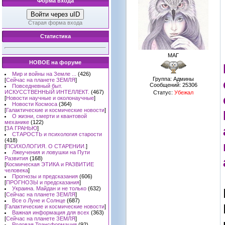
Форма входа
Войти через uID
Старая форма входа
Статистика
МАГ
НОВОЕ на форуме
Мир и войны на Земле ...
(426)
Группа: Админы
[
Сейчас на планете ЗЕМЛЯ
]
Сообщений:
25306
Повседневный быт.
ИСКУССТВЕННЫЙ ИНТЕЛЛЕКТ.
(467)
Статус:
Убежал
[
Новости научные и околонаучные
]
Новости Космоса
(364)
[
Галактические и космические новости
]
О жизни, смерти и квантовой
механике
(122)
[
ЗА ГРАНЬЮ
]
СТАРОСТЬ и психология старости
(418)
[
ПСИХОЛОГИЯ. О СТАРЕНИИ.
]
Лжеучения и ловушки на Пути
Развития
(168)
[
Космическая ЭТИКА и РАЗВИТИЕ
человека
]
Прогнозы и предсказания
(606)
[
ПРОГНОЗЫ и предсказания
]
Украина. Майдан и не только
(632)
[
Сейчас на планете ЗЕМЛЯ
]
Все о Луне и Солнце
(687)
[
Галактические и космические новости
]
Важная информация для всех
(363)
[
Сейчас на планете ЗЕМЛЯ
]
Родовая Трансформация
(92)