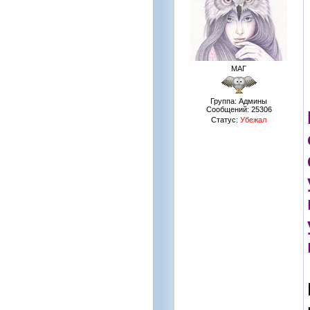
МАГ
Группа: Админы
Сообщений:
25306
Статус:
Убежал