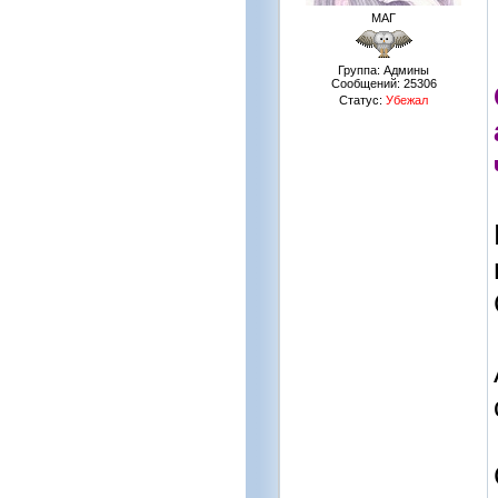
МАГ
Группа: Админы
Сообщений:
25306
Статус:
Убежал