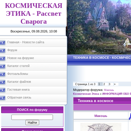
КОСМИЧЕСКАЯ
ЭТИКА - Рассвет
Сварога
Воскресенье, 09.08.2026, 10:08
Главная - Новости сайта
Форум
ТЕХНИКА В КОСМОСЕ - КОСМИЧЕС
Новое на форуме
Каталог статей
Фотоальбомы
Каталог файлов
1
Страница
1
из
3
2
3
»
Гостевая книга
Модератор форума:
Макошь
Космическая Этика
»
ИНФОРМАЦИЯ ОБО 
Обратная связь
Техника в космосе
ПОИСК по форуму
Макошь