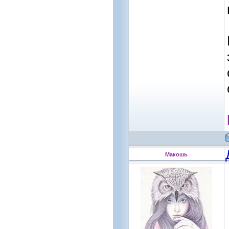
Макошь