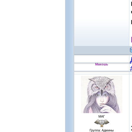
Макошь
МАГ
Группа: Админы