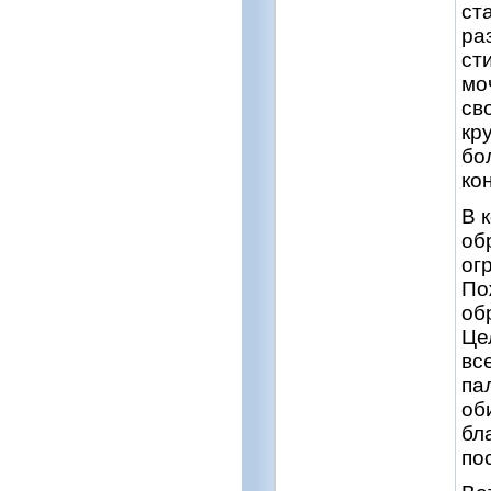
ст
ра
ст
мо
св
кр
бо
ко
В 
об
ог
По
об
Це
вс
па
об
бл
по