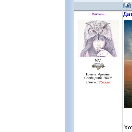
Дат
Макошь
МАГ
Группа: Админы
Сообщений:
25306
Статус:
Убежал
Хо