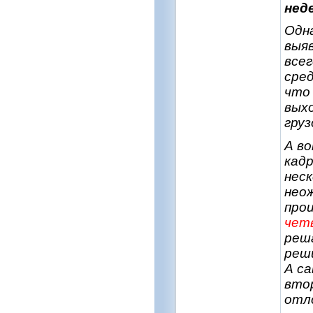
нед
Одна
выяв
всег
сре
что
вых
груз
А в
кадр
нес
нео
про
чет
реш
реш
А са
втор
отло