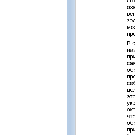
От
ох
вс
зо
мо
пр
В 
на
пр
са
об
пр
се
це
эт
ук
ок
чт
об
пр