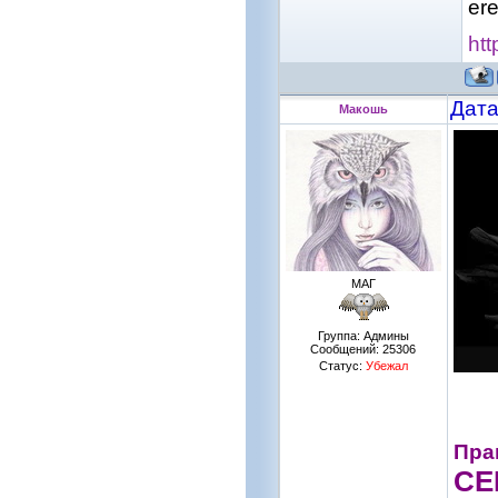
er
ht
Дата
Макошь
МАГ
Группа: Админы
Сообщений:
25306
Статус:
Убежал
Пра
СЕ