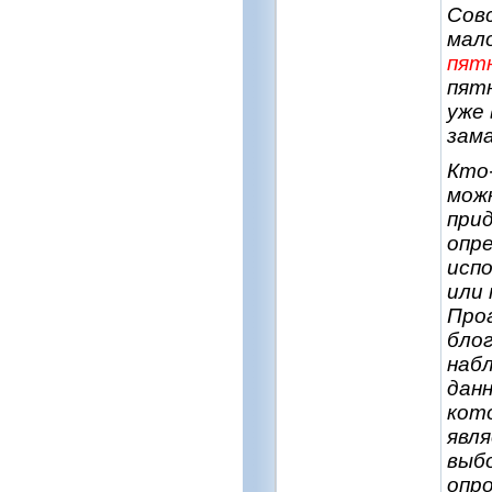
Совс
мал
пят
пятн
уже 
зам
Кто-
мож
при
опре
исп
или 
Проа
блог
наб
данн
кот
явля
выбо
опро