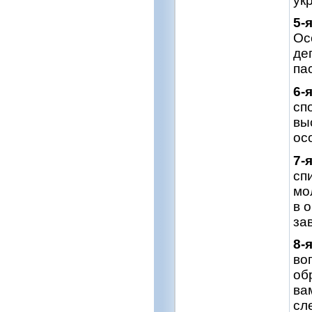
ук
5-
Ос
де
па
6-
сп
вы
ос
7-
сп
мо
в 
за
8-
во
об
ва
сл