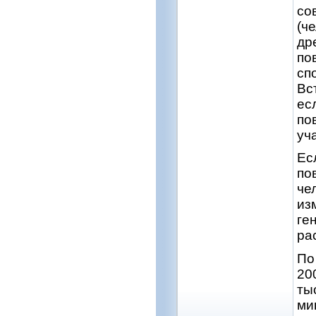
со
(ч
др
по
сп
Вс
ес
по
уч
Ес
по
че
из
ге
ра
По
20
ты
ми