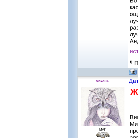
Во
ка
ощ
лу
ра
лу
Ан
ис
П
Дат
Макошь
Ж
Ви
Ми
МАГ
пр
ав