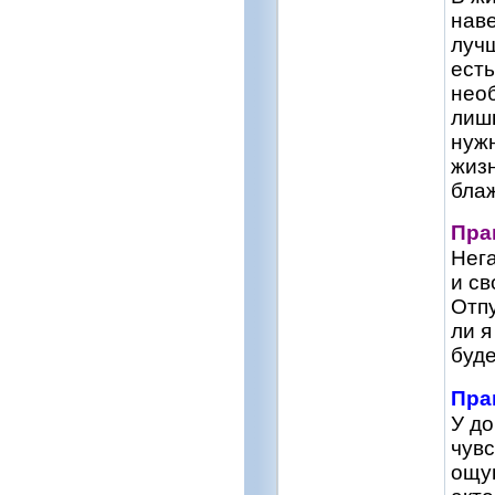
наве
лучш
есть
необ
лишь
нужн
жизн
блаж
Пра
Нег
и св
Отпу
ли я
буде
Пра
У до
чувс
ощу