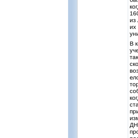
ко
16
из
их
ун
В 
уч
та
ск
во
ел
то
со
ко
ст
пр
из
ДН
пр