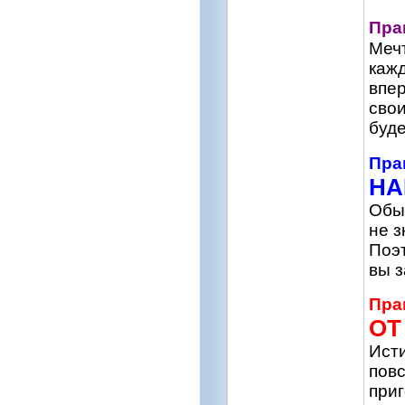
Пра
Мечт
кажд
впер
свои
буде
Пра
НА
Обыч
не з
Поэт
вы з
Пра
ОТ
Исти
повс
приг