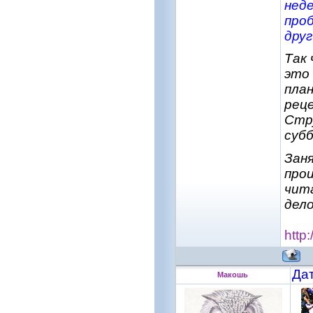
неде
проб
друг
Так
это 
пла
рец
Стр
субб
Зан
про
чит
дело
http
Дат
Макошь