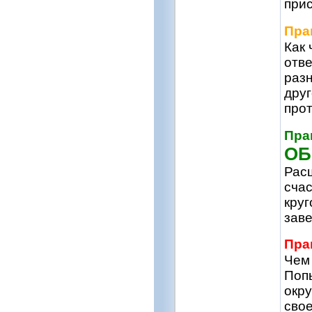
прис
Пра
Как 
отве
разн
друг
прот
Пра
О
Рас
сча
круг
заве
Пра
Чем 
Попы
окру
свое