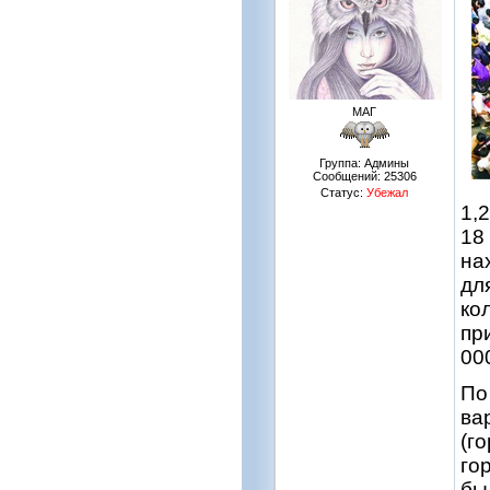
МАГ
Группа: Админы
Сообщений:
25306
Статус:
Убежал
1,
18
на
дл
ко
пр
00
По
ва
(г
го
бы