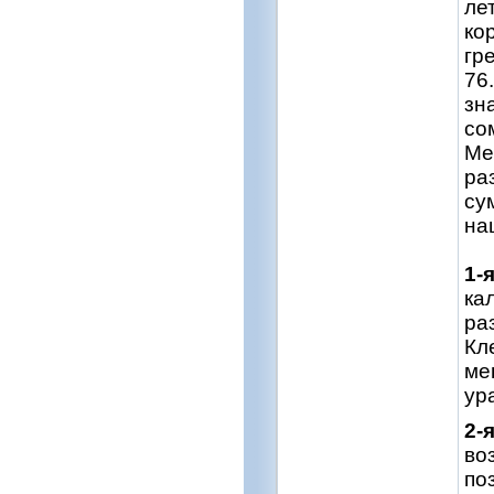
ле
ко
гр
76
зн
со
Ме
ра
су
на
1-
ка
ра
Кл
ме
ур
2-
во
по