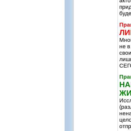
акто
прид
буде
Пра
ЛИ
Мног
не 
свои
лиш
СЕГ
Пра
НА
ЖИ
Исс
(раз
нен
цело
отпр