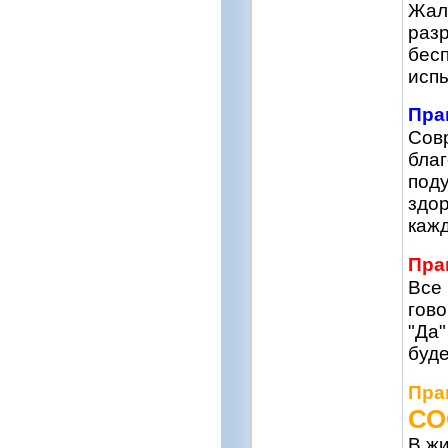
Жало
разр
бес
испы
Пра
Сов
благ
поду
здор
кажд
Пра
Все 
гово
"Да"
буде
Пра
СО
В ж