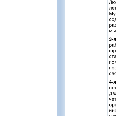
Лю
ле
Му
со
ра
мы
3-
ра
фр
ст
по
пр
св
4-
не
Дв
че
ор
ин