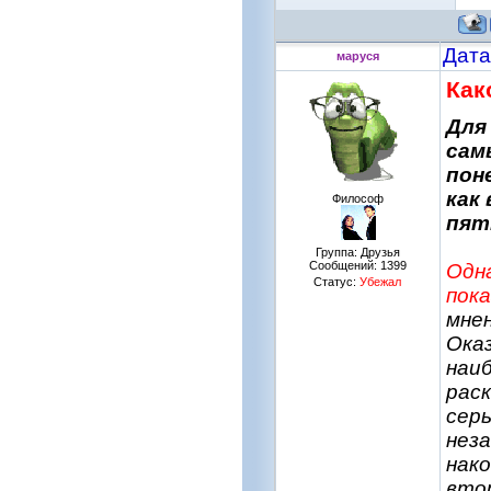
Дата
маруся
Как
Для
сам
пон
как
Философ
пят
Группа: Друзья
Сообщений:
1399
Одна
Статус:
Убежал
пока
мнен
Оказ
наи
раск
серь
нез
нако
втор