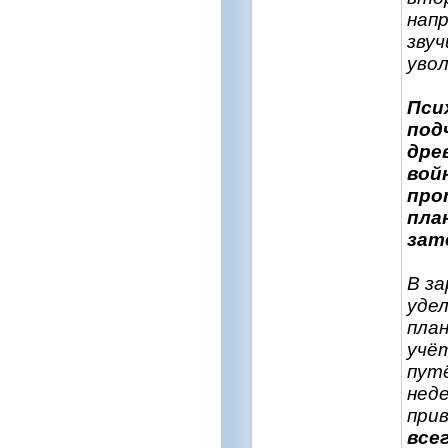
напр
зву
увол
Пси
под
дре
вой
про
пла
зат
В за
уде
план
учё
путё
неде
прив
все