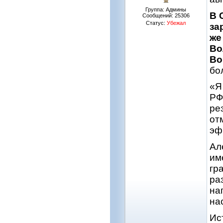
Группа: Админы
В 
Сообщений:
25306
Статус:
Убежал
за
же
Во
Во
бо
«Я
РФ
ре
от
эф
Ал
им
гр
ра
на
на
Ис