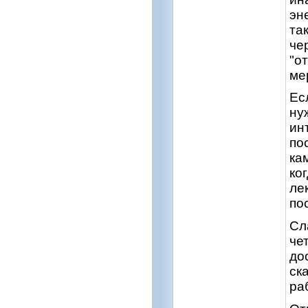
эн
та
че
"о
ме
Ес
ну
ин
по
ка
ко
ле
по
Сл
че
до
ск
ра