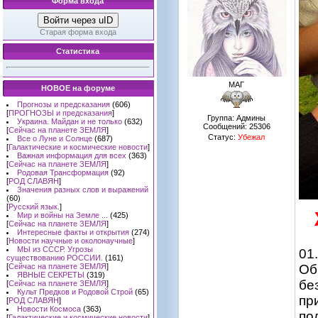
Форма входа
Войти через uID
Старая форма входа
Статистика
МАГ
НОВОЕ на форуме
Прогнозы и предсказания
(606)
[
ПРОГНОЗЫ и предсказания
]
Группа: Админы
Украина. Майдан и не только
(632)
Сообщений:
25306
[
Сейчас на планете ЗЕМЛЯ
]
Статус:
Убежал
Все о Луне и Солнце
(687)
[
Галактические и космические новости
]
Важная информация для всех
(363)
[
Сейчас на планете ЗЕМЛЯ
]
Родовая Трансформация
(92)
[
РОД СЛАВЯН
]
Значения разных слов и выражений
(60)
[
Русский язык.
]
Мир и войны на Земле ...
(425)
[
Сейчас на планете ЗЕМЛЯ
]
Интересные факты и открытия
(274)
[
Новости научные и околонаучные
]
МЫ из СССР. Угрозы
01
существованию РОССИИ.
(161)
Об
[
Сейчас на планете ЗЕМЛЯ
]
ЯВНЫЕ СЕКРЕТЫ
(319)
бе
[
Сейчас на планете ЗЕМЛЯ
]
Культ Предков и Родовой Строй
(65)
пр
[
РОД СЛАВЯН
]
Новости Космоса
(363)
по
[
Галактические и космические новости
]