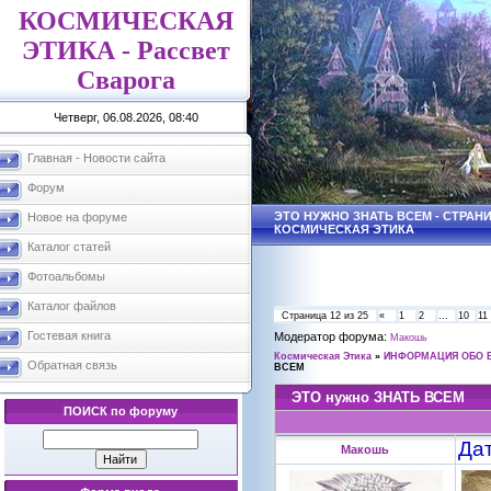
КОСМИЧЕСКАЯ
ЭТИКА - Рассвет
Сварога
Четверг, 06.08.2026, 08:40
Главная - Новости сайта
Форум
ЭТО НУЖНО ЗНАТЬ ВСЕМ - СТРАНИЦ
Новое на форуме
КОСМИЧЕСКАЯ ЭТИКА
Каталог статей
Фотоальбомы
Каталог файлов
Страница
12
из
25
«
1
2
…
10
11
Гостевая книга
Модератор форума:
Макошь
Космическая Этика
»
ИНФОРМАЦИЯ ОБО 
Обратная связь
ВСЕМ
ЭТО нужно ЗНАТЬ ВСЕМ
ПОИСК по форуму
Дат
Макошь