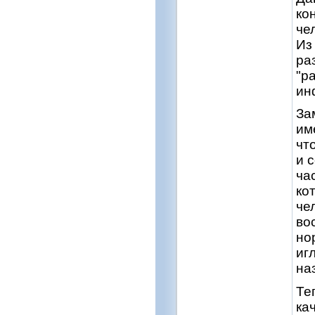
ко
че
Из
ра
"р
ин
За
им
чт
и 
ча
ко
че
во
но
иг
на
Те
ка