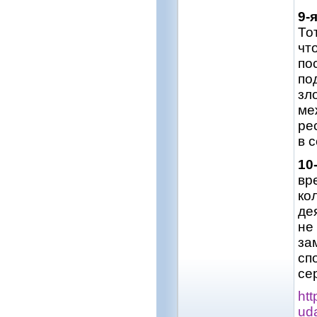
9-
То
чт
по
по
зл
ме
ре
в с
10
вр
ко
де
не
за
сп
се
htt
ud