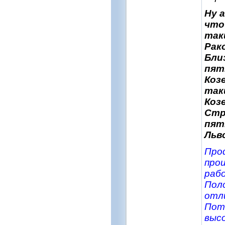
Ну 
что
так
Рак
Бли
пят
Коз
так
Козе
Стр
пят
Льво
Про
про
рабо
Пол
отл
Пот
высо