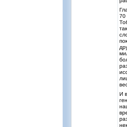
ра
Гл
70
То
та
сл
по
др
ми
бо
ра
ис
ли
ве
И 
ге
на
вр
ра
не