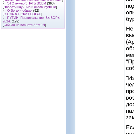
ЭТО нужно ЗНАТЬ ВСЕМ
(363)
по
[
Новости научные и околонаучные
]
О Богах - общая
(52)
оп
[
О СЛАВЯНСКИХ БОГАХ
]
бу
ПУТИН. Правительство. ВЫБОРЫ -
2024.
(199)
[
Сейчас на планете ЗЕМЛЯ
]
Не
вы
(А
об
ме
"П
со
"И
че
пр
во
до
па
за
Ес
ин