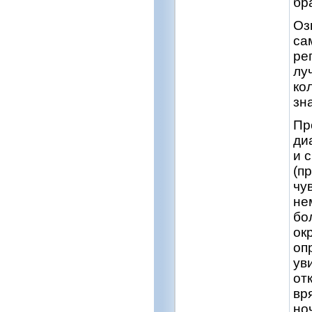
бр
Оз
са
ре
лу
ко
зн
Пр
ди
и 
(п
чу
не
бо
ок
оп
ув
от
вр
но