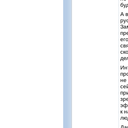
бу
А 
ру
За
пр
ег
св
ск
де
Ин
пр
не
се
пр
зр
эф
к 
лю
Да