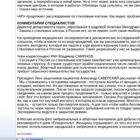
организм, а переработаны в некий крем. Но и этот нюанс мало кого смущае
научным центром, в котором я работал. Убэповцы туда сунулись, но им све
- сказал наш источник.
«КП» продолжает расследование по стволовым клеткам. Как видно, пробле
КОММЕНТАРИИ СПЕЦИАЛИСТОВ
Директор департамента науки, образования и кадровой политики Минздра
- Закона о стволовых клетках в России нет, он не принят, хотя такая необ
На проведение медицинских экспериментов и доклинических исследований
слышала, чтобы в каком-то из медучреждений, как вы рассказываете, расчл
изучить методичку, которую вы нашли в ходе вашего журналистского рассл
стволовых клеток в России не разрешено. Таких разрешений у нас не выда
Член-корреспондент РАН Владимир СМИРНОВ:
- Ситуация в России со стволовыми клетками приобретает уже криминальны
теневых структур. В стране существует крайне ограниченное число линий 
очень далеко. Абортный материал для получения клеток используют нелегал
требует серьезного вмешательства государства.
Президент Лиги защитников пациентов Александр САВЕРСКИЙ рассказал «
- Мы сталкивались с историями пациентов - поступали жалобы от женщин, к
плодами, неизвестно. Из достоверных источников мы узнали, что в одном 
полулегальном режиме. После того как запахло скандалом, пошли жалобы о
сведениям, на самом деле процесс продолжается - только масштаб и секре
себя. Все это вопрос наличия правовых механизмов. Органы Росздравнадз
же, как и сам тот научный институт, в котором всплыли нарушения. Многого
власть, - остается только бессмертия искать. А для того чтобы найти бес
частности, норм закона. Поэтому процесс добывания клеток из плодов закры
Эксперименты ведутся в закрытом режиме.
В Москве используют эмбриональные и абортные материалы для добычи спе
рекламируется крем «Плацентоль». Женщины спрашивают: из чего его изгот
вопрос использования зародышей и эмбрионов в медицинских и косметичес
источник