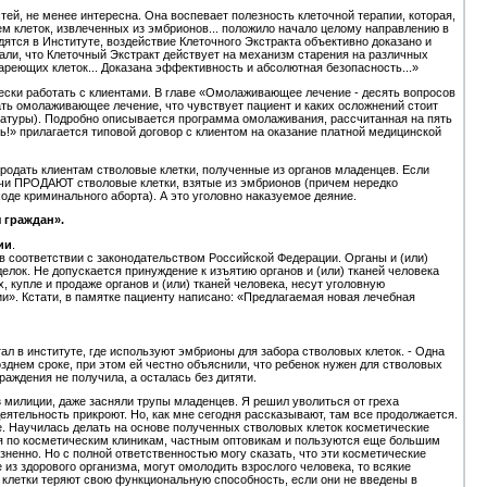
й, не менее интересна. Она воспевает полезность клеточной терапии, которая,
ем клеток, извлеченных из эмбрионов... положило начало целому направлению в
ятся в Институте, воздействие Клеточного Экстракта объективно доказано и
али, что Клеточный Экстракт действует на механизм старения на различных
ареющих клеток... Доказана эффективность и абсолютная безопасность...»
ески работать с клиентами. В главе «Омолаживающее лечение - десять вопросов
ать омолаживающее лечение, что чувствует пациент и каких осложнений стоит
ратуры). Подробно описывается программа омолаживания, рассчитанная на пять
ь!» прилагается типовой договор с клиентом на оказание платной медицинской
 продать клиентам стволовые клетки, полученные из органов младенцев. Если
рачи ПРОДАЮТ стволовые клетки, взятые из эмбрионов (причем нередко
оде криминального аборта). А это уголовно наказуемое деяние.
 граждан».
ии
.
 в соответствии с законодательством Российской Федерации. Органы и (или)
елок. Не допускается принуждение к изъятию органов и (или) тканей человека
 купле и продаже органов и (или) тканей человека, несут уголовную
и». Кстати, в памятке пациенту написано: «Предлагаемая новая лечебная
тал в институте, где используют эмбрионы для забора стволовых клеток. - Одна
зднем сроке, при этом ей честно объяснили, что ребенок нужен для стволовых
раждения не получила, а осталась без дитяти.
з милиции, даже засняли трупы младенцев. Я решил уволиться от греха
деятельность прикроют. Но, как мне сегодня рассказывают, там все продолжается.
е. Научилась делать на основе полученных стволовых клеток косметические
ся по косметическим клиникам, частным оптовикам и пользуются еще большим
ненно. Но с полной ответственностью могу сказать, что эти косметические
 из здорового организма, могут омолодить взрослого человека, то всякие
 клетки теряют свою функциональную способность, если они не введены в