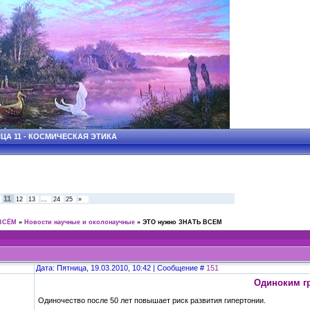
ЦА 11 - КОСМИЧЕСКАЯ ЭТИКА
11
12
13
…
24
25
»
ВСЁМ
»
Новости научные и околонаучные
»
ЭТО нужно ЗНАТЬ ВСЕМ
Дата: Пятница, 19.03.2010, 10:42 | Сообщение #
151
Одиноким гр
Одиночество после 50 лет повышает риск развития гипертонии.