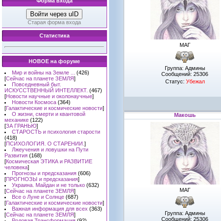
Форма входа
Войти через uID
Старая форма входа
Статистика
МАГ
НОВОЕ на форуме
Группа: Админы
Мир и войны на Земле ...
(426)
Сообщений:
25306
[
Сейчас на планете ЗЕМЛЯ
]
Статус:
Убежал
Повседневный быт.
ИСКУССТВЕННЫЙ ИНТЕЛЛЕКТ.
(467)
[
Новости научные и околонаучные
]
Новости Космоса
(364)
[
Галактические и космические новости
]
О жизни, смерти и квантовой
Макошь
механике
(122)
[
ЗА ГРАНЬЮ
]
СТАРОСТЬ и психология старости
(418)
[
ПСИХОЛОГИЯ. О СТАРЕНИИ.
]
Лжеучения и ловушки на Пути
Развития
(168)
[
Космическая ЭТИКА и РАЗВИТИЕ
человека
]
Прогнозы и предсказания
(606)
[
ПРОГНОЗЫ и предсказания
]
Украина. Майдан и не только
(632)
МАГ
[
Сейчас на планете ЗЕМЛЯ
]
Все о Луне и Солнце
(687)
[
Галактические и космические новости
]
Важная информация для всех
(363)
Группа: Админы
[
Сейчас на планете ЗЕМЛЯ
]
Сообщений:
25306
Родовая Трансформация
(92)