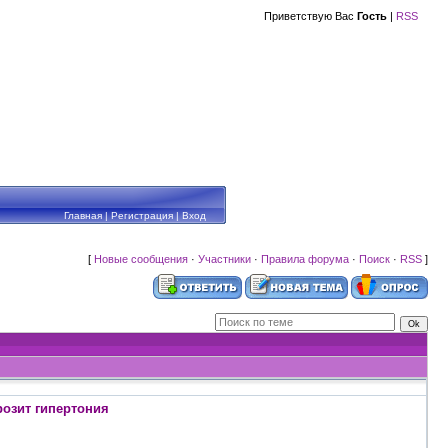
Приветствую Вас
Гость
|
RSS
Главная
|
Регистрация
|
Вход
[
Новые сообщения
·
Участники
·
Правила форума
·
Поиск
·
RSS
]
озит гипертония