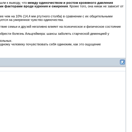
шли к выводу, что
между одиночеством и ростом кровяного давления
гими факторами вроде курения и ожирения
. Кроме того, она никак не зависит от
ее чем на 10% (14,4 мм ртутного столба) в сравнении с их общительными
уется на умеренное чувство одиночества.
ствие семьи и друзей негативно влияет на психическое и физическое состояние
иобрести болезнь Альцгеймера: шансы заболеть старческой деменцией у
больных.
 одному человеку почувствовать себя одиноким, как это ощущение