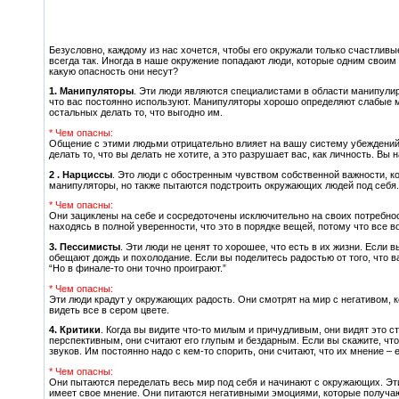
Безусловно, каждому из нас хочется, чтобы его окружали только счастлив
всегда так. Иногда в наше окружение попадают люди, которые одним своим 
какую опасность они несут?
1. Манипуляторы
. Эти люди являются специалистами в области манипулир
что вас постоянно используют. Манипуляторы хорошо определяют слабые ме
остальных делать то, что выгодно им.
* Чем опасны:
Общение с этими людьми отрицательно влияет на вашу систему убеждений 
делать то, что вы делать не хотите, а это разрушает вас, как личность. В
2 . Нарциссы
. Это люди с обостренным чувством собственной важности, ко
манипуляторы, но также пытаются подстроить окружающих людей под себя. 
* Чем опасны:
Они зациклены на себе и сосредоточены исключительно на своих потребно
находясь в полной уверенности, что это в порядке вещей, потому что все в
3. Пессимисты
. Эти люди не ценят то хорошее, что есть в их жизни. Если в
обещают дождь и похолодание. Если вы поделитесь радостью от того, что 
“Но в финале-то они точно проиграют.”
* Чем опасны:
Эти люди крадут у окружающих радость. Они смотрят на мир с негативом, 
видеть все в сером цвете.
4. Критики
. Когда вы видите что-то милым и причудливым, они видят это 
перспективным, они считают его глупым и бездарным. Если вы скажите, что
звуков. Им постоянно надо с кем-то спорить, они считают, что их мнение – 
* Чем опасны:
Они пытаются переделать весь мир под себя и начинают с окружающих. Эти 
имеет свое мнение. Они питаются негативными эмоциями, которые получаю