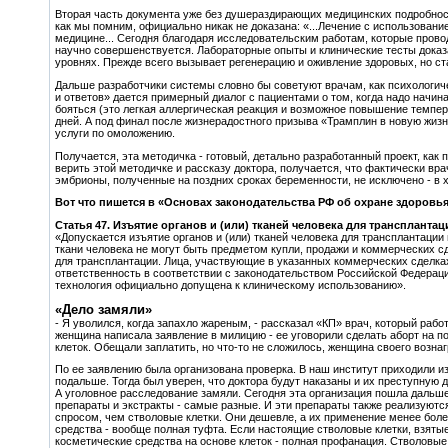
Вторая часть документа уже без душераздирающих медицинских подробносте
как мы помним, официально никак не доказана: «...Лечение с использовани
медицине... Сегодня благодаря исследовательским работам, которые провод
научно совершенствуется. Лабораторные опыты и клинические тесты доказ
уровнях. Прежде всего вызывает регенерацию и оживление здоровых, но ст
Дальше разработчики системы словно бы советуют врачам, как психологич
и ответов» дается примерный диалог с пациентами о том, когда надо начин
бояться (это легкая аллергическая реакция и возможное повышение темпе
дней. А под финал после жизнерадостного призыва «Трамплин в новую жизн
услуги по омоложению.
Получается, эта методичка - готовый, детально разработанный проект, как
верить этой методичке и рассказу доктора, получается, что фактически в
эмбрионы, полученные на поздних сроках беременности, не исключено - в х
Вот что пишется в «Основах законодательства РФ об охране здоровья
Статья 47. Изъятие органов и (или) тканей человека для трансплантац
«Допускается изъятие органов и (или) тканей человека для трансплантации
ткани человека не могут быть предметом купли, продажи и коммерческих сд
для трансплантации. Лица, участвующие в указанных коммерческих сделках,
ответственность в соответствии с законодательством Российской Федераци
технология официально допущена к клиническому использованию».
«Дело замяли»
- Я уволился, когда запахло жареным, - рассказал «КП» врач, который рабо
женщина написала заявление в милицию - ее уговорили сделать аборт на по
клеток. Обещали заплатить, но что-то не сложилось, женщина своего вознаг
По ее заявлению была организована проверка. В наш институт приходили и
подальше. Тогда был уверен, что доктора будут наказаны и их преступную 
А уголовное расследование замяли. Сегодня эта организация пошла дальш
препараты и экстракты - самые разные. И эти препараты также реализуют
спросом, чем стволовые клетки. Они дешевле, а их применение менее болез
средства - вообще полная туфта. Если настоящие стволовые клетки, взятые
косметические средства на основе клеток - полная профанация. Стволовые