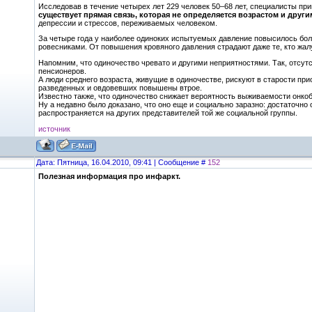
Исследовав в течение четырех лет 229 человек 50–68 лет, специалисты при
существует прямая связь, которая не определяется возрастом и дру
депрессии и стрессов, переживаемых человеком.
За четыре года у наиболее одиноких испытуемых давление повысилось бол
ровесниками. От повышения кровяного давления страдают даже те, кто жал
Напомним, что одиночество чревато и другими неприятностями. Так, отсут
пенсионеров.
А люди среднего возраста, живущие в одиночестве, рискуют в старости пр
разведенных и овдовевших повышены втрое.
Известно также, что одиночество снижает вероятность выживаемости онко
Ну а недавно было доказано, что оно еще и социально заразно: достаточно
распространяется на других представителей той же социальной группы.
источник
Дата: Пятница, 16.04.2010, 09:41 | Сообщение #
152
Полезная информация про инфаркт.