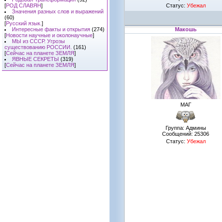
[
РОД СЛАВЯН
]
Статус:
Убежал
Значения разных слов и выражений
(60)
[
Русский язык.
]
Интересные факты и открытия
(274)
Макошь
[
Новости научные и околонаучные
]
МЫ из СССР. Угрозы
существованию РОССИИ.
(161)
[
Сейчас на планете ЗЕМЛЯ
]
ЯВНЫЕ СЕКРЕТЫ
(319)
[
Сейчас на планете ЗЕМЛЯ
]
МАГ
Группа: Админы
Сообщений:
25306
Статус:
Убежал