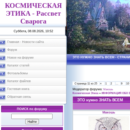
КОСМИЧЕСКАЯ
ЭТИКА - Рассвет
Сварога
Суббота, 08.08.2026, 10:52
Главная - Новости сайта
Форум
ЭТО НУЖНО ЗНАТЬ ВСЕМ - СТРАНИ
Новое на форуме
Каталог статей
Фотоальбомы
Каталог файлов
Страница
11
из
25
«
1
2
…
9
10
Гостевая книга
Модератор форума:
Макошь
Космическая Этика
»
ИНФОРМАЦИЯ ОБО 
Обратная связь
ЭТО нужно ЗНАТЬ ВСЕМ
ПОИСК по форуму
Макошь