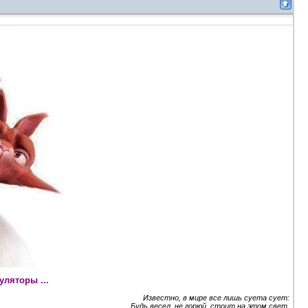
ляторы ...
Известно, в мире все лишь суета сует:
Будь весел, не горюй, стоит на этом свет.