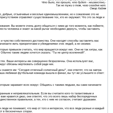
Что было, то прошло, что будет - неизвестно,-
Так не тужи о том, чего сегодня нет.
Омар Хайям
ые, добрые, отзывчивые и веселые единомышленники, но к сожалению это не
присутствием отравляют существование тех, кто их окружает. Что это за люди и
ования. Вы можете очень долго общаться с ними до того момента, как поймете,
ста человека и знают за какой рычаг необходимо дернуть, чтобы заставить
и чувство собственного достоинства. Они находят способы заставлять вас
ы начинаете жить приоритетами и убеждениями этих людей, а не своими.
торые привыкли считать, что мир вращается вокруг них. Они не так хитры, как
Обычно таким людям хочется сказать: “Ты не центр вселенной!”.
стях. Ваши интересы им совершенно безразличны. Она используют вас,
округ обязаны жертвовать собой ради них.
ы скажете им: “Сегодня отличный солнечный день!”, они ответят, что на завтра
ваша любимая футбольная команда вышла в финал, вы тут же услышите в ответ:
которым заражают всех вокруг. Общаясь с такими людьми, вы сами начинаете
странным и непривлекательным. Если вы считаете кого-то талантливым и
 вам нравится джаз, они ответят, что это всего лишь набор беспорядочных
единственное правильное, а тех, кто с ним не согласен, считают дураками.
люди не понимают, что мир от того и интересен, что все люди разные и каждый
т в бесконечных спорах.