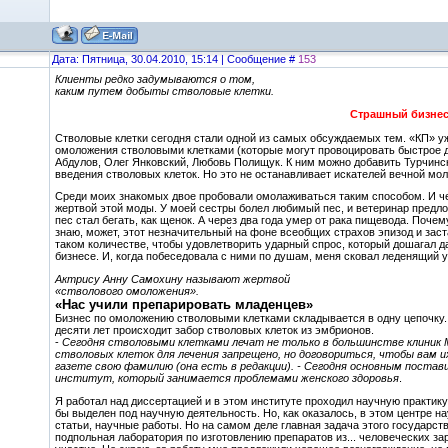
Дата: Пятница, 30.04.2010, 15:14 | Сообщение #
153
Клиенты редко задумываются о том,
каким путем добыты стволовые клетки.
Страшный бизнес
Стволовые клетки сегодня стали одной из самых обсуждаемых тем. «КП» уж
омоложения стволовыми клетками (которые могут провоцировать быстрое д
Абдулов, Олег Янковский, Любовь Полищук. К ним можно добавить Турчинс
введения стволовых клеток. Но это не останавливает искателей вечной мо
Среди моих знакомых двое пробовали омолаживаться таким способом. И че
жертвой этой моды. У моей сестры болел любимый пес, и ветеринар предл
пес стал бегать, как щенок. А через два года умер от рака пищевода. Поче
знаю, может, этот незначительный на фоне всеобщих страхов эпизод и зас
таком количестве, чтобы удовлетворить ударный спрос, который дошагал да
бизнесе. И, когда побеседовала с ними по душам, меня сковал леденящий у
Актрису Анну Самохину называют жертвой
«стволового омоложения».
«Нас учили препарировать младенцев»
Бизнес по омоложению стволовыми клетками складывается в одну цепочку. 
десяти лет происходит забор стволовых клеток из эмбрионов.
-
Сегодня стволовыми клетками лечат не только в большинстве клиник Мо
стволовых клеток для лечения запрещено, но договориться, чтобы вам их
газете свою фамилию (она есть в редакции). - Сегодня основным постав
институт, который занимается проблемами женского здоровья
.
Я работал над диссертацией и в этом институте проходил научную практику
бы выделен под научную деятельность. Но, как оказалось, в этом центре 
статьи, научные работы. Но на самом деле главная задача этого государст
подпольная лаборатория по изготовлению препаратов из... человеческих за