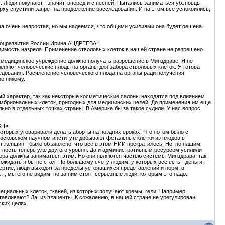
т. Люди покупают - значит, вперед и с песней. Пытались заниматься убэповцы
рху спустили запрет на продолжение расследования. И на этом все успокоились,
ма очень непростая, но мы надеемся, что общими усилиями она будет решена.
всоцразвития России Ирина АНДРЕЕВА:
ходимость назрела. Применение стволовых клеток в нашей стране не разрешено.
 медицинское учреждение должно получать разрешение в Минздраве. Я не
еняют человеческие плоды на органы для забора стволовых клеток. Я готова
едования. Расчленение человеческого плода на органы ради получения
но никому.
й характер, так как некоторые косметические салоны находятся под влиянием
эмбриональных клеток, пригодных для медицинских целей. До применения им еще
ьно в отдельных точках страны. В Америке бы за такое судили. У нас вопрос
КП»:
оторых уговаривали делать аборты на поздних сроках. Что потом было с
московском научном институте добывают фетальные клетки из плодов в
т женщин - было объявлено, что все в этом НИИ прекратилось. Но, по нашим
тность теперь уже другого уровня. Да и административным ресурсом усилили
ора должны заниматься этим. Но они являются частью системы Минздрава, так
 ожидать я бы не стал. По большому счету людям, у которых все есть - деньги,
смертие, люди выходят за пределы устоявшихся представлений и норм, в
т, мы его не видим, но за ним стоят серьезные люди, которым это надо.
циальных клеток, тканей, из которых получают кремы, гели. Например,
авливают? Да, из плаценты. К сожалению, в нашей стране не урегулирован
ких целях.