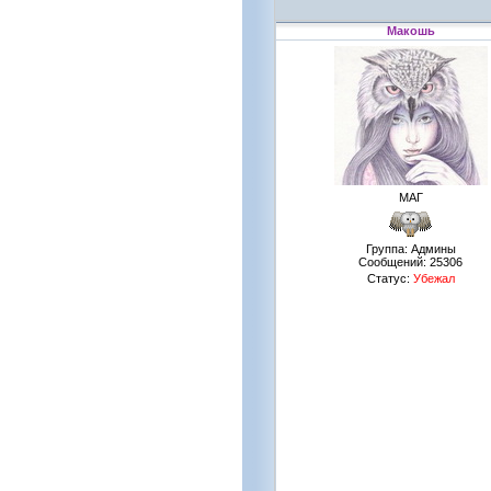
Макошь
МАГ
Группа: Админы
Сообщений:
25306
Статус:
Убежал