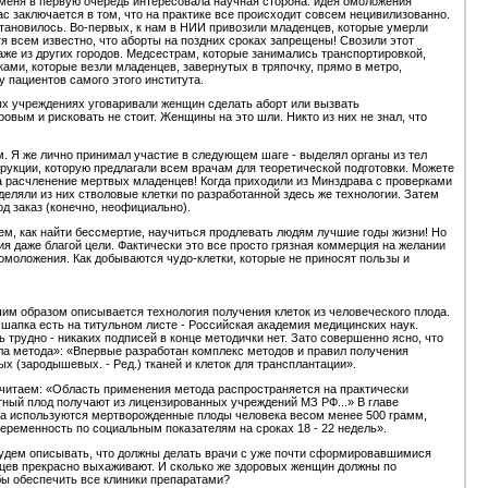
 меня в первую очередь интересовала научная сторона: идея омоложения
с заключается в том, что на практике все происходит совсем нецивилизованно.
тановилось. Во-первых, к нам в НИИ привозили младенцев, которые умерли
тя всем известно, что аборты на поздних сроках запрещены! Свозили этот
же из других городов. Медсестрам, которые занимались транспортировкой,
ами, которые везли младенцев, завернутых в тряпочку, прямо в метро,
у пациентов самого этого института.
ых учреждениях уговаривали женщин сделать аборт или вызвать
вым и рисковать не стоит. Женщины на это шли. Никто из них не знал, что
м. Я же лично принимал участие в следующем шаге - выделял органы из тел
трукции, которую предлагали всем врачам для теоретической подготовки. Можете
а расчленение мертвых младенцев! Когда приходили из Минздрава с проверками
деляли из них стволовые клетки по разработанной здесь же технологии. Затем
д заказ (конечно, неофициально).
ем, как найти бессмертие, научиться продлевать людям лучшие годы жизни! Но
я даже благой цели. Фактически это все просто грязная коммерция на желании
 омоложения. Как добываются чудо-клетки, которые не приносят пользы и
им образом описывается технология получения клеток из человеческого плода.
 шапка есть на титульном листе - Российская академия медицинских наук.
трудно - никаких подписей в конце методички нет. Зато совершенно ясно, что
а метода»: «Впервые разработан комплекс методов и правил получения
ых (зародышевых. - Ред.) тканей и клеток для трансплантации».
читаем: «Область применения метода распространяется на практически
тный плод получают из лицензированных учреждений МЗ РФ...» В главе
ла используются мертворожденные плоды человека весом менее 500 грамм,
ременность по социальным показателям на сроках 18 - 22 недель».
будем описывать, что должны делать врачи с уже почти сформировавшимися
цев прекрасно выхаживают. И сколько же здоровых женщин должны по
бы обеспечить все клиники препаратами?