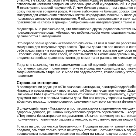
участие. Не скрою, за работу мне предложили хорошее вознаграждение, но
стволовыми клетками эмбрионов казалась красивой и убедительной. Но ужа
Я столкнулся с массой нарушений. И, чем больше узнавал, тем страшнее с
сразу после или во время родов. А также эмбрионов на больших сроках, хо
материал для извлечения стволовых клеток из роддомов Москвы. Бывало да
полагалось денежное вознаграждение. Я общался с медсестрами и санитарк
практически на глазах у граждан. Эмбриональный материал брался также и 
Медсестры мне рассказывали, что гинекологи в других родовспомогательн
преждевременные роды, убеждая, что ребенок якобы может родиться нездоро
делали потом с младенцами.
Это первое звено цепочки «стволового бизнеса». О нем я знаю по рассказа
младенцев для получения чудо-клеток. Причем делал это все согласно инс
себе представить - в государственном учреждении натаскивают докторов н
- «расчлененку» им, само собой, не показывают! Мы извлекали органы и вы
следили за особым хранением клеток до момента их развоза по клиникам по
Тогда мне казалось, что мы занимаемся важной научной проблемой - изуча
постепенно приходит понимание, что не все средства хороши для достижени
людей остановить старение. И мало кто задумывается, какова цена у этого
пациентам.
Страшная методичка
В распоряжении редакции «КП» оказалась методичка, в которой подробнейш
Читаешь и содрогаешься - просто ужастик! Хотя выглядит все научно. Даже
Насколько РАМН действительно имеет отношение к этому документу, судить 
документ писали с полным знанием дела. Вот как сформулирована «Формул
абортного плода..., препарирования, хранения и контроля качества фетальн
В следующей главе «Показания и противопоказания к применению метода» 
здоровых доноров, решивших искусственно прервать беременность... Абор
«Подготовка биоматериала» предлагается: «В качестве исходного материа
полученные от клинически здоровых женщин, искусственно прерывающих бе
То есть на шестом месяце беременности. Пощадим нервы читателей и не 
плодами, заметим только, что в некоторых странах шестимесячных младен
«социальным показаниям» решиться на аборт на таком позднем сроке, что