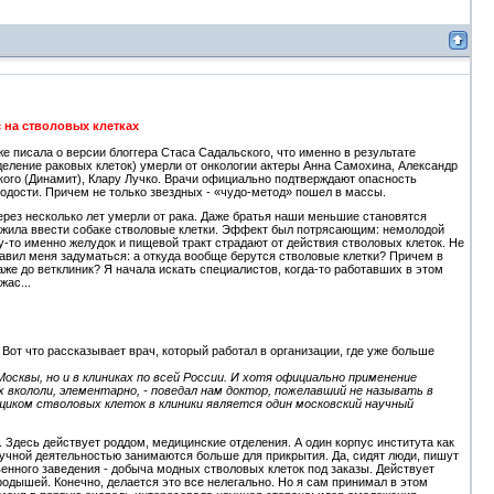
 на стволовых клетках
е писала о версии блоггера Стаса Садальского, что именно в результате
еление раковых клеток) умерли от онкологии актеры Анна Самохина, Александр
кого (Динамит), Клару Лучко. Врачи официально подтверждают опасность
лодости. Причем не только звездных - «чудо-метод» пошел в массы.
рез несколько лет умерли от рака. Даже братья наши меньшие становятся
ожила ввести собаке стволовые клетки. Эффект был потрясающим: немолодой
му-то именно желудок и пищевой тракт страдают от действия стволовых клеток. Не
тавил меня задуматься: а откуда вообще берутся стволовые клетки? Причем в
же до ветклиник? Я начала искать специалистов, когда-то работавших в этом
жас...
Вот что рассказывает врач, который работал в организации, где уже больше
сквы, но и в клиниках по всей России. И хотя официально применение
 вкололи, элементарно, - поведал нам доктор, пожелавший не называть в
щиком стволовых клеток в клиники является один московский научный
. Здесь действует роддом, медицинские отделения. А один корпус института как
научной деятельностью занимаются больше для прикрытия. Да, сидят люди, пишут
венного заведения - добыча модных стволовых клеток под заказы. Действует
родышей. Конечно, делается это все нелегально. Но я сам принимал в этом