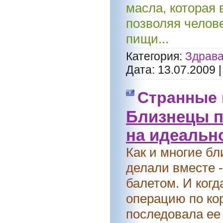
масла, которая
позволяя челов
пищи...
Категория:
Здрава
Дата:
13.07.2009
Странные 
Близнецы п
на идеальн
Как и многие бл
делали вместе -
балетом. И когд
операцию по ко
последовала ее 