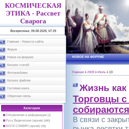
КОСМИЧЕСКАЯ
ЭТИКА - Рассвет
Сварога
Воскресенье, 09.08.2026, 07:29
Главная - Новости сайта
Форум
НОВОЕ НА ФОРУМЕ
Новое на форуме
Каталог статей
Главная
»
2009
»
Июль
»
13
Фотоальбомы
Каталог файлов
Жизнь как
Гостевая книга
Торговцы с
Обратная связь
собираются
Категории
Объявления и информация
[2]
В связи с закры
Русь Ведическая (архив)
[990]
БОГИ СЛАВЯН (архив)
рынка десятки 
[38]