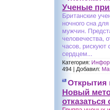
Ученые при
Британские учен
ночного сна для
мужчин. Предст
человечества, 
часов, рискуют
сердцем...
Категория:
Информ
494
|
Добавил:
Ма
Открытия
Новый мето
отказаться
Группа ученых 