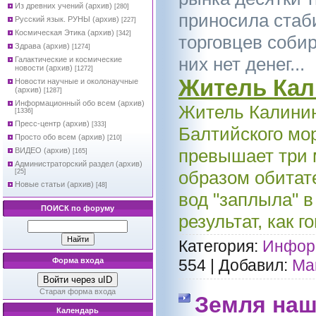
Из древних учений (архив)
[280]
приносила стаб
Русский язык. РУНЫ (архив)
[227]
Космическая Этика (архив)
[342]
торговцев собир
Здрава (архив)
[1274]
них нет денег...
Галактические и космические
новости (архив)
[1272]
Житель Кал
Новости научные и околонаучные
(архив)
[1287]
Информационный обо всем (архив)
Житель Калинин
[1336]
Пресс-центр (архив)
[333]
Балтийского мо
Просто обо всем (архив)
[210]
превышает три 
ВИДЕО (архив)
[165]
Администраторский раздел (архив)
образом обитат
[25]
Новые статьи (архив)
[48]
вод "заплыла" в
ПОИСК по форуму
результат, как г
Категория:
Информ
Форма входа
554
|
Добавил:
Ма
Войти через uID
Старая форма входа
Земля наш
Календарь