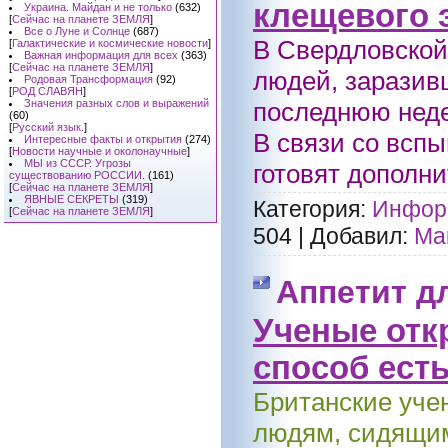
клещевого 
Украина. Майдан и не только
(632)
[
Сейчас на планете ЗЕМЛЯ
]
Все о Луне и Солнце
(687)
В Свердловской
[
Галактические и космические новости
]
Важная информация для всех
(363)
[
Сейчас на планете ЗЕМЛЯ
]
людей, заразив
Родовая Трансформация
(92)
[
РОД СЛАВЯН
]
Значения разных слов и выражений
последнюю неде
(60)
[
Русский язык.
]
В связи со всп
Интересные факты и открытия
(274)
[
Новости научные и околонаучные
]
МЫ из СССР. Угрозы
готовят дополни
существованию РОССИИ.
(161)
[
Сейчас на планете ЗЕМЛЯ
]
ЯВНЫЕ СЕКРЕТЫ
(319)
Категория:
Информ
[
Сейчас на планете ЗЕМЛЯ
]
504
|
Добавил:
Ма
Аппетит д
Ученые отк
способ ест
Британские уче
людям, сидящим