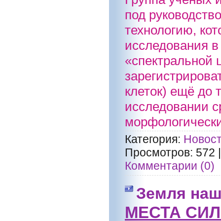
под руководств
технологию, ко
исследования в
«спектральной 
зарегистрирова
клеток) ещё до 
исследовании с
морфологически
Категория:
Новост
Просмотров:
572
Комментарии (0)
Земля наш
МЕСТА СИ