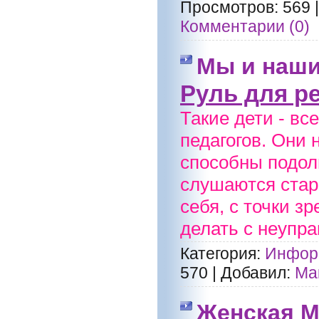
Просмотров:
569
Комментарии (0)
Мы и наши
Руль для ре
Такие дети - вс
педагогов. Они 
способны подолг
слушаются стар
себя, с точки з
делать с неупр
Категория:
Информ
570
|
Добавил:
Ма
Женская М