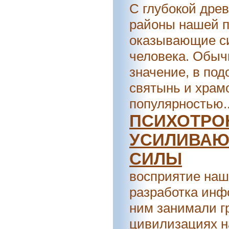
С глубокой дре
районы нашей п
оказывающие си
человека. Обыч
значение, в по
святынь и храм
популярностью..
ПСИХОТРО
УСИЛИВАЮ
СИЛЫ
Важ
восприятие наш
разработка инф
ним занимали г
цивилизациях н