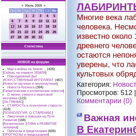
ЛАБИРИНТ
«
Июль 2009
»
Пн
Вт
Ср
Чт
Пт
Сб
Вс
Многие века ла
1
2
3
4
5
6
7
8
9
10
11
12
человека. Несмо
13
14
15
16
17
18
19
20
21
22
23
24
25
26
известно около
27
28
29
30
31
древнего челове
Статистика
остаются непон
уверены, что л
НОВОЕ на форуме
Мир и войны на Земле ...
(426)
культовых обрядо
[
Сейчас на планете ЗЕМЛЯ
]
Повседневный быт.
ИСКУССТВЕННЫЙ ИНТЕЛЛЕКТ.
(467)
Категория:
Новост
[
Новости научные и околонаучные
]
Новости Космоса
(364)
Просмотров:
512
[
Галактические и космические новости
]
О жизни, смерти и квантовой
механике
(122)
Комментарии (0)
[
ЗА ГРАНЬЮ
]
СТАРОСТЬ и психология старости
(418)
[
ПСИХОЛОГИЯ. О СТАРЕНИИ.
]
Важная ин
Лжеучения и ловушки на Пути
Развития
(168)
[
Космическая ЭТИКА и РАЗВИТИЕ
В Екатерин
человека
]
Прогнозы и предсказания
(606)
[
ПРОГНОЗЫ и предсказания
]