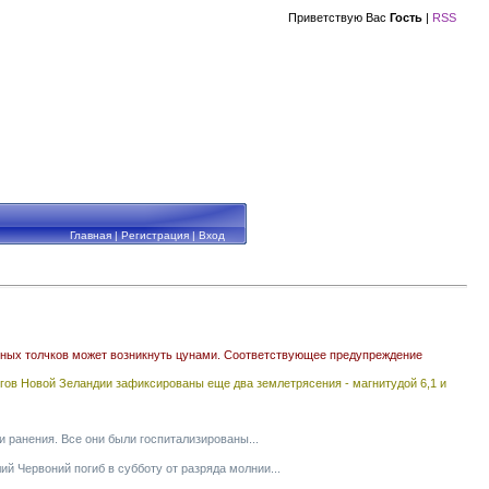
Приветствую Вас
Гость
|
RSS
Главная
|
Регистрация
|
Вход
емных толчков может возникнуть цунами. Соответствующее предупреждение
зафиксированы еще два землетрясения - магнитудой 6,1 и
и ранения. Все они были госпитализированы...
 Червоний погиб в субботу от разряда молнии...