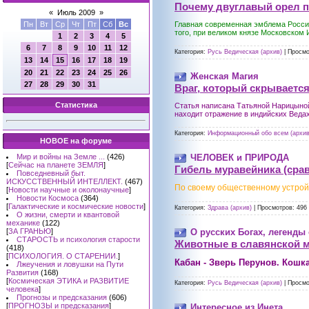
Почему двуглавый орел 
«
Июль 2009
»
Главная современная эмблема России 
Пн
Вт
Ср
Чт
Пт
Сб
Вс
того, при великом князе Московском И
1
2
3
4
5
6
7
8
9
10
11
12
Категория:
Русь Ведическая (архив)
|
Просмо
13
14
15
16
17
18
19
20
21
22
23
24
25
26
Женская Магия
27
28
29
30
31
Враг, который скрываетс
Статистика
Статья написана Татьяной Нарицыно
находит отражение в индийских Ведах
Категория:
Информационный обо всем (архив
НОВОЕ на форуме
Мир и войны на Земле ...
(426)
ЧЕЛОВЕК и ПРИРОДА
[
Сейчас на планете ЗЕМЛЯ
]
Гибель муравейника (сра
Повседневный быт.
ИСКУССТВЕННЫЙ ИНТЕЛЛЕКТ.
(467)
По своему общественному устройс
[
Новости научные и околонаучные
]
Новости Космоса
(364)
[
Галактические и космические новости
]
Категория:
Здрава (архив)
|
Просмотров:
496
О жизни, смерти и квантовой
механике
(122)
[
ЗА ГРАНЬЮ
]
О русских Богах, легенды 
СТАРОСТЬ и психология старости
Животные в славянской 
(418)
[
ПСИХОЛОГИЯ. О СТАРЕНИИ.
]
Кабан - Зверь Перунов. Кошка
Лжеучения и ловушки на Пути
Развития
(168)
[
Космическая ЭТИКА и РАЗВИТИЕ
Категория:
Русь Ведическая (архив)
|
Просмо
человека
]
Прогнозы и предсказания
(606)
[
ПРОГНОЗЫ и предсказания
]
Интересное из Инета