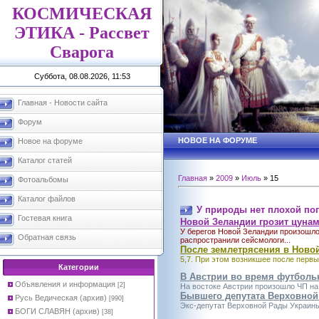
КОСМИЧЕСКАЯ
ЭТИКА - Рассвет
Сварога
Суббота, 08.08.2026, 11:53
Главная - Новости сайта
Форум
НОВОЕ НА ФОРУМЕ
Новое на форуме
Каталог статей
Главная
»
2009
»
Июль
»
15
Фотоальбомы
Каталог файлов
У природы нет плохой по
Гостевая книга
Новой Зеландии грозит цуна
У берегов Новой Зеландии произошло
Обратная связь
распространили сейсмологи...
После землетрясения в Ново
5,7. При этом возникшее после первы
Категории
В Австрии во время футболь
Объявления и информация
[2]
На востоке Австрии произошло ЧП на 
Бывшего депутата Верховной
Русь Ведическая (архив)
[990]
Экс-депутат Верховной Рады Украины
БОГИ СЛАВЯН (архив)
[38]