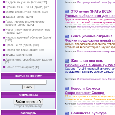
Из древних учений (архив)
Категория:
Информационный обо всем (архив
[280]
Русский язык. РУНЫ (архив)
[227]
ЭТО нужно ЗНАТЬ ВСЕМ
Космическая Этика (архив)
[342]
Ученые выбрали имя для нов
Здрава (архив)
[1274]
Группа немецких ученых под руковод
Галактические и космические
считают, что новый элемент должен н
новости (архив)
[1272]
Категория:
Новости научные и околонаучные 
Новости научные и околонаучные
(архив)
[1287]
Сенсационные открытия
Информационный обо всем (архив)
Физики предложили новый сп
[1336]
Физики предложили способ квантовой 
Пресс-центр (архив)
[333]
отличие от телепортации в научно-ф
Просто обо всем (архив)
[210]
Категория:
Новости научные и околонаучные 
ВИДЕО (архив)
[165]
Администраторский раздел (архив)
Жизнь как она есть
[25]
Разбившийся в Иране Ту-154
Новые статьи (архив)
[48]
Самолет Ту-154 иранской авиакомпани
имеющимся данным, экипаж самолета 
ПОИСК по форуму
Категория:
Информационный обо всем (архив
Новости Космоса
Скоро погаснет Солнце
Форма входа
22 июля случится самое продолжител
солнечное затмение. Затмение начнет
Войти через uID
Категория:
Галактические и космические ново
Старая форма входа
Славянская Культура
Календарь