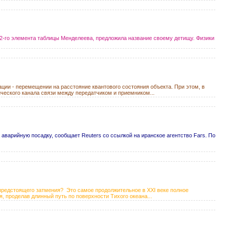
2-го элемента таблицы Менделеева, предложила название своему детищу. Физики
ации - перемещении на расстояние квантового состояния объекта. При этом, в
ческого канала связи между передатчиком и приемником...
 аварийную посадку, сообщает Reuters со ссылкой на иранское агентство Fars. По
 предстоящего затмения? Это самое продолжительное в XXI веке полное
, проделав длинный путь по поверхности Тихого океана...