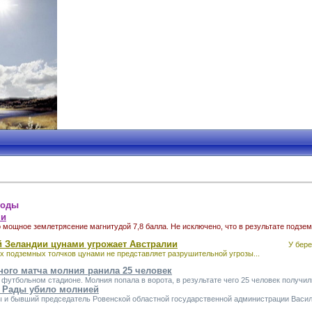
годы
ми
 мощное землетрясение магнитудой 7,8 балла. Не исключено, что в результате подз
й Зеландии цунами угрожает Австралии
У берегов Новой Зеландии 
х подземных толчков цунами не представляет разрушительной угрозы...
ного матча молния ранила 25 человек
футбольном стадионе. Молния попала в ворота, в результате чего 25 человек получил
 Рады убило молнией
 и бывший председатель Ровенской областной государственной администрации Василий