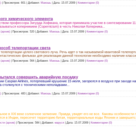
)
|
Просмотров:
601
|
Добавил:
Макошь
|
Дата:
15.07.2009
|
Комментарии (0)
ого химического элемента
ством профессора Зигурда Хофмана, которая принимала участие в синтезировании 11
азываться коперникием (Сopernicium) в честь Николая Коперника...
(архив)
|
Просмотров:
520
|
Добавил:
Макошь
|
Дата:
15.07.2009
|
Комментарии (0)
особ телепортации света
телепортации целого светового луча. Речь идет о так называемой квантовой телепорт
антастических фильмах для реализации данной технологии необходимо наличие класси
(архив)
|
Просмотров:
564
|
Добавил:
Макошь
|
Дата:
15.07.2009
|
Комментарии (0)
 пытался совершить аварийную посадку
и Caspian Airlines, потерпевший крушение 15 июля, загорелся в воздухе при заходе на
столкнулся с техническими неполадками...
)
|
Просмотров:
483
|
Добавил:
Макошь
|
Дата:
15.07.2009
|
Комментарии (0)
ьное в XXI веке солнечное затмение. Правда, увидят его не все. Каковы особенности
ся в Индии, пересечет территорию Китая, территориальные воды Японии и завершится
сти (архив)
|
Просмотров:
584
|
Добавил:
маруся
|
Дата:
15.07.2009
|
Комментарии (0)