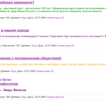
победил единорога?
- двуглавый орел - насчитывает 500 лет. Официальная дата первого использования из
ване III, деде Ивана Грозного, отчеканили после долгого перерыва золотые монеты.
тров:
531
|
Добавил:
Веда
|
Дата:
15.07.2009
|
Комментарии (0)
я в нашем сердце
й по материалам телепередачи Татьяны Тарасовой «Где начинаются все лестницы?» В
.
)
|
Просмотров:
537
|
Добавил:
Веда
|
Дата:
15.07.2009
|
Комментарии (0)
внение с человеческим обществом)
тву муравьи - наиболее близкие к человеку существа на Земле. Каждое новое
|
Добавил:
Веда
|
Дата:
15.07.2009
|
Комментарии (0)
о Богах
мифологии
 - Зверь Велесов
тров:
559
|
Добавил:
Веда
|
Дата:
15.07.2009
|
Комментарии (0)