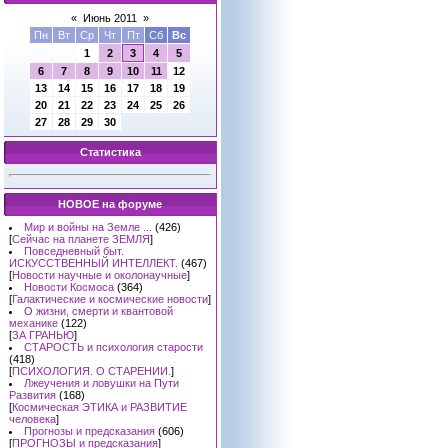
«
Июнь 2011
»
Пн
Вт
Ср
Чт
Пт
Сб
Вс
1
2
3
4
5
6
7
8
9
10
11
12
13
14
15
16
17
18
19
20
21
22
23
24
25
26
27
28
29
30
Статистика
НОВОЕ на форуме
Мир и войны на Земле ...
(426)
[
Сейчас на планете ЗЕМЛЯ
]
Повседневный быт.
ИСКУССТВЕННЫЙ ИНТЕЛЛЕКТ.
(467)
[
Новости научные и околонаучные
]
Новости Космоса
(364)
[
Галактические и космические новости
]
О жизни, смерти и квантовой
механике
(122)
[
ЗА ГРАНЬЮ
]
СТАРОСТЬ и психология старости
(418)
[
ПСИХОЛОГИЯ. О СТАРЕНИИ.
]
Лжеучения и ловушки на Пути
Развития
(168)
[
Космическая ЭТИКА и РАЗВИТИЕ
человека
]
Прогнозы и предсказания
(606)
[
ПРОГНОЗЫ и предсказания
]