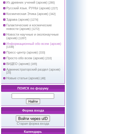
Из древних учений (архив)
[280]
Русский язык. РУНЫ (архив)
[227]
Космическая Этика (архив)
[342]
Здрава (архив)
[1274]
Галактические и космические
новости (архив)
[1272]
Новости научные и околонаучные
(архив)
[1287]
Информационный обо всем (архив)
[1336]
Пресс-центр (архив)
[333]
Просто обо всем (архив)
[210]
ВИДЕО (архив)
[165]
Администраторский раздел (архив)
[25]
Новые статьи (архив)
[48]
ПОИСК по форуму
Форма входа
Войти через uID
Старая форма входа
Календарь