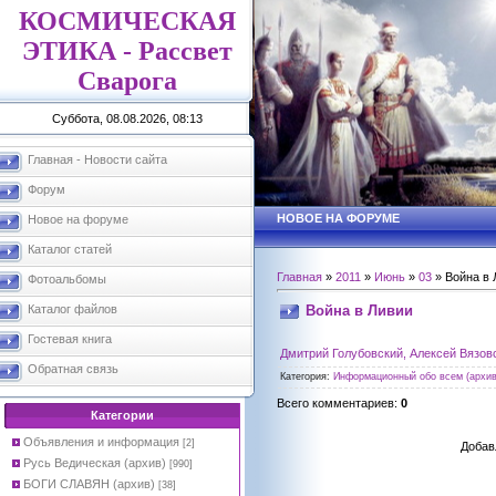
КОСМИЧЕСКАЯ
ЭТИКА - Рассвет
Сварога
Суббота, 08.08.2026, 08:13
Главная - Новости сайта
Форум
НОВОЕ НА ФОРУМЕ
Новое на форуме
Каталог статей
Главная
»
2011
»
Июнь
»
03
» Война в 
Фотоальбомы
Война в Ливии
Каталог файлов
Гостевая книга
Дмитрий Голубовский, Алексей Вязов
Обратная связь
Категория
:
Информационный обо всем (архив
Всего комментариев
:
0
Категории
Объявления и информация
[2]
Добав
Русь Ведическая (архив)
[990]
БОГИ СЛАВЯН (архив)
[38]