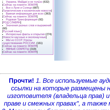
Украина. Майдан и не только
(632)
[
Сейчас на планете ЗЕМЛЯ
]
Все о Луне и Солнце
(687)
[
Галактические и космические новости
]
Важная информация для всех
(363)
[
Сейчас на планете ЗЕМЛЯ
]
Родовая Трансформация
(92)
[
РОД СЛАВЯН
]
Значения разных слов и выражений
(60)
[
Русский язык.
]
Интересные факты и открытия
(274)
[
Новости научные и околонаучные
]
МЫ из СССР. Угрозы
существованию РОССИИ.
(161)
[
Сейчас на планете ЗЕМЛЯ
]
ЯВНЫЕ СЕКРЕТЫ
(319)
[
Сейчас на планете ЗЕМЛЯ
]
Прочти!
1. Все используемые а
ссылки на которые размещены 
изготовителя (владельца прав)
и
праве и смежных правах", а такж