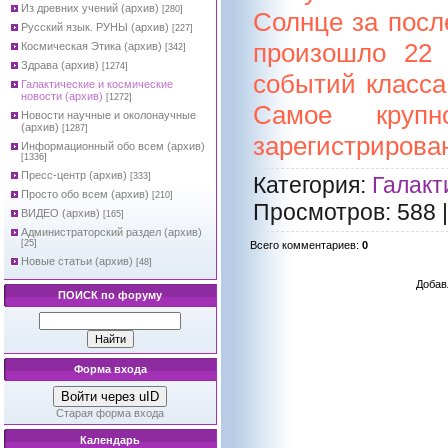
Из древних учений (архив)
[280]
Солнце за посл
Русский язык. РУНЫ (архив)
[227]
произошло 22 
Космическая Этика (архив)
[342]
Здрава (архив)
[1274]
событий класса
Галактические и космические
новости (архив)
[1272]
Самое кру
Новости научные и околонаучные
(архив)
[1287]
зарегистрирован
Информационный обо всем (архив)
[1336]
Пресс-центр (архив)
[333]
Категория
:
Галакт
Просто обо всем (архив)
[210]
Просмотров
: 588 
ВИДЕО (архив)
[165]
Администраторский раздел (архив)
[25]
Всего комментариев
:
0
Новые статьи (архив)
[48]
Добав
ПОИСК по форуму
Форма входа
Войти через uID
Старая форма входа
Календарь