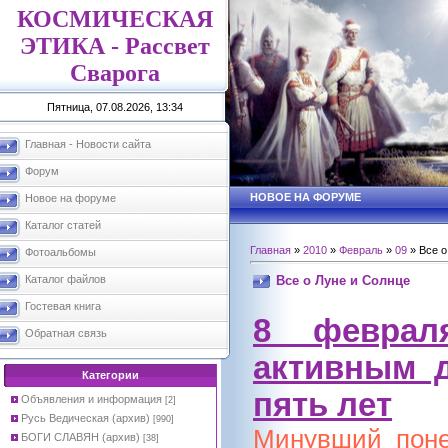
КОСМИЧЕСКАЯ
ЭТИКА - Рассвет
Сварога
Пятница, 07.08.2026, 13:34
Главная - Новости сайта
Форум
НОВОЕ НА ФОРУМЕ
Новое на форуме
Каталог статей
Главная
»
2010
»
Февраль
»
09
» Все о
Фотоальбомы
Все о Луне и Солнце
Каталог файлов
Гостевая книга
8 феврал
Обратная связь
активным 
Категории
пять лет
Объявления и информация
[2]
Русь Ведическая (архив)
[990]
Минувший поне
БОГИ СЛАВЯН (архив)
[38]