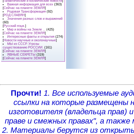
[
Галактические и космические новости
]
Важная информация для всех
(363)
[
Сейчас на планете ЗЕМЛЯ
]
Родовая Трансформация
(92)
[
РОД СЛАВЯН
]
Значения разных слов и выражений
(60)
[
Русский язык.
]
Мир и войны на Земле ...
(425)
[
Сейчас на планете ЗЕМЛЯ
]
Интересные факты и открытия
(274)
[
Новости научные и околонаучные
]
МЫ из СССР. Угрозы
существованию РОССИИ.
(161)
[
Сейчас на планете ЗЕМЛЯ
]
ЯВНЫЕ СЕКРЕТЫ
(319)
[
Сейчас на планете ЗЕМЛЯ
]
Прочти!
1. Все используемые а
ссылки на которые размещены 
изготовителя (владельца прав)
и
праве и смежных правах", а такж
2. Материалы берутся из открыты