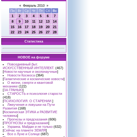
«
Февраль 2010
»
Пн
Вт
Ср
Чт
Пт
Сб
Вс
1
2
3
4
5
6
7
8
9
10
11
12
13
14
15
16
17
18
19
20
21
22
23
24
25
26
27
28
Статистика
НОВОЕ на форуме
Повседневный быт.
ИСКУССТВЕННЫЙ ИНТЕЛЛЕКТ.
(467)
[
Новости научные и околонаучные
]
Новости Космоса
(364)
[
Галактические и космические новости
]
О жизни, смерти и квантовой
механике
(122)
[
ЗА ГРАНЬЮ
]
СТАРОСТЬ и психология старости
(418)
[
ПСИХОЛОГИЯ. О СТАРЕНИИ.
]
Лжеучения и ловушки на Пути
Развития
(168)
[
Космическая ЭТИКА и РАЗВИТИЕ
человека
]
Прогнозы и предсказания
(606)
[
ПРОГНОЗЫ и предсказания
]
Украина. Майдан и не только
(632)
[
Сейчас на планете ЗЕМЛЯ
]
Все о Луне и Солнце
(687)