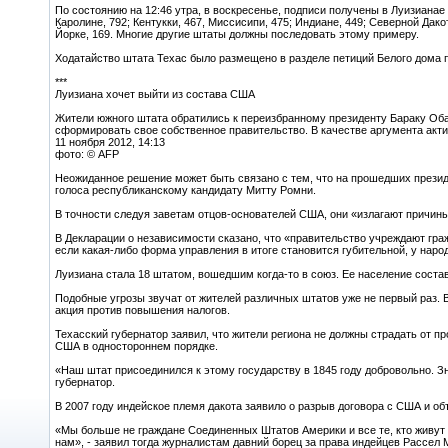
По состоянию на 12:46 утра, в воскресенье, подписи получены в Луизианае 
Каролине, 792; Кентукки, 467, Миссисипи, 475; Индиане, 449; Северной Дако
Йорке, 169. Многие другие штаты должны последовать этому примеру.
Ходатайство штата Техас было размещено в разделе петиций Белого дома 
***
Луизиана хочет выйти из состава США
Жители южного штата обратились к переизбранному президенту Бараку Оба
сформировать свое собственное правительство. В качестве аргумента акт
11 ноября 2012, 14:13
фото: © AFP
Неожиданное решение может быть связано с тем, что на прошедших прези
голоса республиканскому кандидату Митту Ромни.
В точности следуя заветам отцов-основателей США, они «излагают причины
В Декларации о независимости сказано, что «правительство учреждают гра
если какая-либо форма управления в итоге становится губительной, у народ
Луизиана стала 18 штатом, вошедшим когда-то в союз. Ее население состав
Подобные угрозы звучат от жителей различных штатов уже не первый раз. 
акция против повышения налогов.
Техасский губернатор заявил, что жители региона не должны страдать от пр
США в одностороннем порядке.
«Наш штат присоединился к этому государству в 1845 году добровольно. Зн
губернатор.
В 2007 году индейское племя дакота заявило о разрыв договора с США и об
«Мы больше не граждане Соединенных Штатов Америки и все те, кто живут 
нам», - заявил тогда журналистам давний борец за права индейцев Рассел 