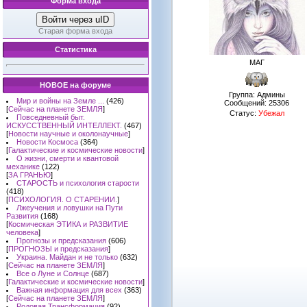
Форма входа
Войти через uID
Старая форма входа
Статистика
МАГ
НОВОЕ на форуме
Группа: Админы
Мир и войны на Земле ...
(426)
Сообщений:
25306
[
Сейчас на планете ЗЕМЛЯ
]
Статус:
Убежал
Повседневный быт.
ИСКУССТВЕННЫЙ ИНТЕЛЛЕКТ.
(467)
[
Новости научные и околонаучные
]
Новости Космоса
(364)
[
Галактические и космические новости
]
О жизни, смерти и квантовой
механике
(122)
[
ЗА ГРАНЬЮ
]
СТАРОСТЬ и психология старости
(418)
[
ПСИХОЛОГИЯ. О СТАРЕНИИ.
]
Лжеучения и ловушки на Пути
Развития
(168)
[
Космическая ЭТИКА и РАЗВИТИЕ
человека
]
Прогнозы и предсказания
(606)
[
ПРОГНОЗЫ и предсказания
]
Украина. Майдан и не только
(632)
[
Сейчас на планете ЗЕМЛЯ
]
Все о Луне и Солнце
(687)
[
Галактические и космические новости
]
Важная информация для всех
(363)
[
Сейчас на планете ЗЕМЛЯ
]
Родовая Трансформация
(92)