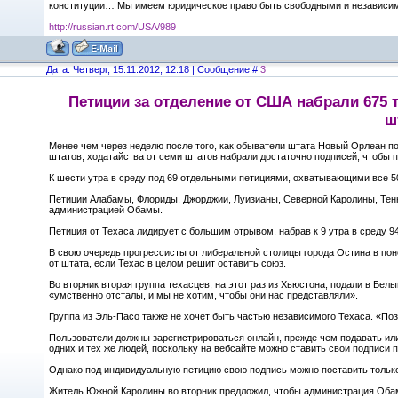
конституции… Мы имеем юридическое право быть свободными и независи
http://russian.rt.com/USA/989
Дата: Четверг, 15.11.2012, 12:18 | Сообщение #
3
Петиции за отделение от США набрали 675 
ш
Менее чем через неделю после того, как обыватели штата Новый Орлеан п
штатов, ходатайства от семи штатов набрали достаточно подписей, чтобы
К шести утра в среду под 69 отдельными петициями, охватывающими все 50
Петиции Алабамы, Флориды, Джорджии, Луизианы, Северной Каролины, Тенне
администрацией Обамы.
Петиция от Техаса лидирует с большим отрывом, набрав к 9 утра в среду 9
В свою очередь прогрессисты от либеральной столицы города Остина в по
от штата, если Техас в целом решит оставить союз.
Во вторник вторая группа техасцев, на этот раз из Хьюстона, подали в Бе
«умственно отсталы, и мы не хотим, чтобы они нас представляли».
Группа из Эль-Пасо также не хочет быть частью независимого Техаса. «Поз
Пользователи должны зарегистрироваться онлайн, прежде чем подавать или
одних и тех же людей, поскольку на вебсайте можно ставить свои подписи 
Однако под индивидуальную петицию свою подпись можно поставить только
Житель Южной Каролины во вторник предложил, чтобы администрация Обамы