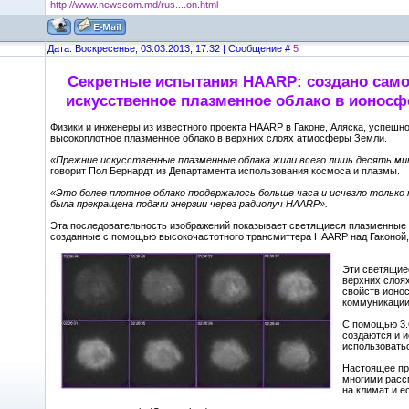
http://www.newscom.md/rus....on.html
Дата: Воскресенье, 03.03.2013, 17:32 | Сообщение #
5
Секретные испытания HAARP: создано само
искусственное плазменное облако в ионосф
Физики и инженеры из известного проекта HAARP в Гаконе, Аляска, успешн
высокоплотное плазменное облако в верхних слоях атмосферы Земли.
«Прежние искусственные плазменные облака жили всего лишь десять ми
говорит Пол Бернардт из Департамента использования космоса и плазмы.
«Это более плотное облако продержалось больше часа и исчезло только п
была прекращена подачи энергии через радиолуч HAARP».
Эта последовательность изображений показывает светящиеся плазменные 
созданные с помощью высокочастотного трансмиттера HAARP над Гаконой,
Эти светящие
верхних слоя
свойств ионо
коммуникации
С помощью 3.
создаются и 
использоватьс
Настоящее пр
многими расс
на климат и 