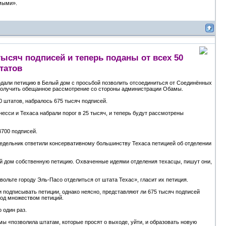
мыми».
тысяч подписей и теперь поданы от всех 50
татов
одали петицию в Белый дом с просьбой позволить отсоединиться от Соединённых
 получить обещанное рассмотрение со стороны администрации Обамы.
 штатов, набралось 675 тысяч подписей.
сси и Техаса набрали порог в 25 тысяч, и теперь будут рассмотрены
4700 подписей.
недельник ответили консервативному большинству Техаса петицией об отделении
лый дом собственную петицию. Охваченные идеями отделения техасцы, пишут они,
вольте городу Эль-Пасо отделиться от штата Техас», гласит их петиция.
 подписывать петиции, однако неясно, представляют ли 675 тысяч подписей
под множеством петиций.
 один раз.
 «позволила штатам, которые просят о выходе, уйти, и образовать новую