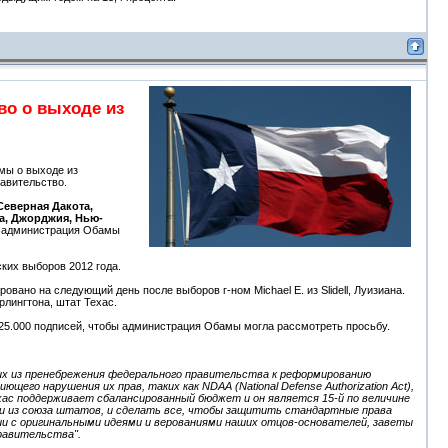
во о выходе из
мы о выходе из
авительство.
 Северная Дакота,
а, Джорджия, Нью-
ы администрация Обамы
ких выборов 2012 года.
ано на следующий день после выборов г-ном Michael E. из Slidell, Луизиана.
рлингтона, штат Техас.
 25.000 подписей, чтобы администрация Обамы могла рассмотреть просьбу.
х из пренебрежения федерального правительства к реформированию
го нарушения их прав, таких как NDAA (National Defense Authorization Act),
т Техас поддерживает сбалансированный бюджет и он является 15-й по величине
ти из союза штатов, и сделать все, чтобы защитить стандартные права
вии с оригинальными идеями и верованиями наших отцов-основателей, заветы
равительства".