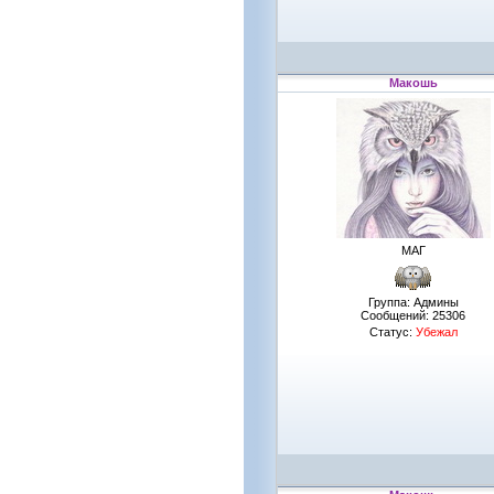
Макошь
МАГ
Группа: Админы
Сообщений:
25306
Статус:
Убежал