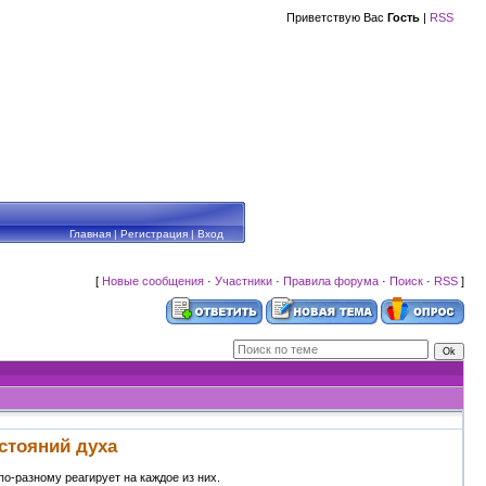
Приветствую Вас
Гость
|
RSS
Главная
|
Регистрация
|
Вход
[
Новые сообщения
·
Участники
·
Правила форума
·
Поиск
·
RSS
]
стояний духа
о-разному реагирует на каждое из них.