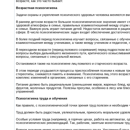
возрасте, как это часто бывает.
Возрастная психогигиена
Задачи охраны и укрепления психического здоровья человека меняются вме
В раннем детском возрасте большое психогигиеническое значение имеет с
здоровой атмосферы в семье, правильных взаимоотношений между отцом и
в семье. Важную роль играет питание детей. Недостаток витаминов в раци
сфере. В число психогигиенических задач входит обеспечение достаточного
В более поздний период психогигиена изучает вопросы, связанные с обуч
взаимоотношения между учениками, а также между учеником и педагогом,
В переходном возрасте (период полового созревания) перед подростком в
вопросы выбора дальнейшего жизненного пути, критического осмысливания 
вопросы, связанные с сексуальной жизнью.
Остановимся также на психогигиене лиц пожилого и старческого возраста.
В этом периоде ухудшаются процессы приспособления психики к новым тр
стереотипы, снижаются память и внимание. Психогигиена лиц этого возраста
комплекс изменений в организме, связанных с его старением.
Питание должно быть рациональным (уменьшение жиров, жареных блюд, кре
фруктов, молочных продуктов. Полезны прогулки, особенно в лесу или бл
упражнений.
Психогигиена труда и обучения
Как правило, с психогигиенической точки зрения труд полезен и необходи
Труд должен быть радостным, увлекательным, приносить моральное удовл
Особые условия труда (например, в горячих цехах, работа на автоматах,
психогигиенических рекомендаций. Так, рабочим, занятым монотонным трудо
Важное значение имеет психогигиена умственного труда. Умственный труд