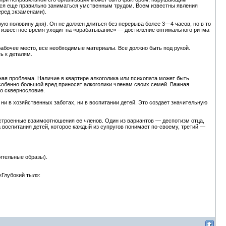
ился еще правильно заниматься умственным трудом. Всем известны явления
еред экзаменами).
ую половину дня). Он не должен длиться без перерыва более 3—4 часов, но в то
к известное время уходит на «врабатывание» — достижение оптимального ритма
 рабочее место, все необходимые материалы. Все должно быть под рукой.
ь к деталям.
ая проблема. Наличие в квартире алкоголика или психопата может быть
обенно большой вред приносят алкоголики членам своих семей. Важная
о сквернословие.
ни в хозяйственных заботах, ни в воспитании детей. Это создает значительную
роенные взаимоотношения ее членов. Один из вариантов — деспотизм отца,
 воспитания детей, которое каждый из супругов понимает по-своему, третий —
ительные образы).
«Глубокий тыл»: