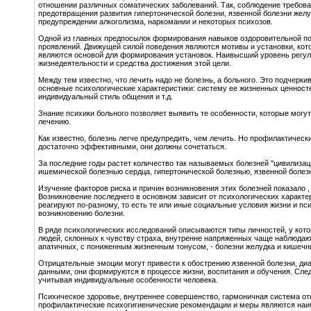
отношении различных соматических заболеваний. Так, соблюдение требова
предотвращения развития гипертонической болезни, язвенной болезни желуд
предупреждении алкоголизма, наркомании и некоторых психозов.
Одной из главных предпосылок формирования навыков оздоровительной пов
проявлений. Движущей силой поведения являются мотивы и установки, ко
являются основой для формирования установок. Наивысший уровень регул
жизнедеятельности и средства достижения этой цели.
Между тем известно, что лечить надо не болезнь, а больного. Это подчерк
основные психологические характеристики: систему ее жизненных ценнос
индивидуальный стиль общения и т.д.
Знание психики больного позволяет выявить те особенности, которые могу
лечению.
Как известно, болезнь легче предупредить, чем лечить. Но профилактически
достаточно эффективными, они должны сочетаться.
За последние годы растет количество так называемых болезней "цивилизац
ишемической болезнью сердца, гипертонической болезнью, язвенной болезн
Изучение факторов риска и причин возникновения этих болезней показало ,
Возникновение последнего в основном зависит от психологических характе
реагируют по-разному, то есть те или иные социальные условия жизни и п
возникновению болезни.
В ряде психологических исследований описываются типы личностей, у котор
людей, склонных к чувству страха, внутренне напряженных чаще наблюдают
апатичных, с пониженным жизненным тонусом, - болезни желудка и кишечн
Отрицательные эмоции могут привести к обострению язвенной болезни, диа
данными, они формируются в процессе жизни, воспитания и обучения. Сл
учитывая индивидуальные особенности человека.
Психическое здоровье, внутреннее совершенство, гармоничная система о
профилактические психогигиенические рекомендации и меры являются наибо