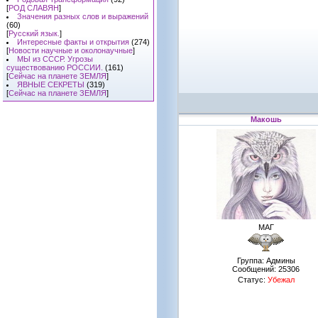
[
РОД СЛАВЯН
]
Значения разных слов и выражений
(60)
[
Русский язык.
]
Интересные факты и открытия
(274)
[
Новости научные и околонаучные
]
МЫ из СССР. Угрозы
существованию РОССИИ.
(161)
[
Сейчас на планете ЗЕМЛЯ
]
ЯВНЫЕ СЕКРЕТЫ
(319)
[
Сейчас на планете ЗЕМЛЯ
]
Макошь
МАГ
Группа: Админы
Сообщений:
25306
Статус:
Убежал