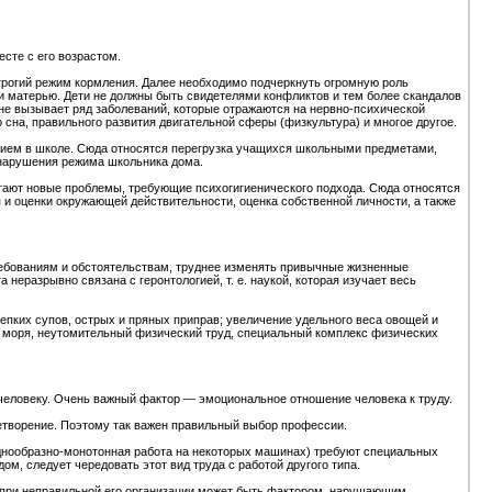
сте с его возрастом.
трогий режим кормления. Далее необходимо подчеркнуть огромную роль
 матерью. Дети не должны быть свидетелями конфликтов и тем более скандалов
оне вызывает ряд заболеваний, которые отражаются на нервно-психической
 сна, правильного развития двигательной сферы (физкультура) и многое другое.
ением в школе. Сюда относятся перегрузка учащихся школьными предметами,
 нарушения режима школьника дома.
стают новые проблемы, требующие психогигиенического подхода. Сюда относятся
и оценки окружающей действительности, оценка собственной личности, а также
ебованиям и обстоятельствам, труднее изменять привычные жизненные
 неразрывно связана с геронтологией, т. е. наукой, которая изучает весь
пких супов, острых и пряных приправ; увеличение удельного веса овощей и
из моря, неутомительный физический труд, специальный комплекс физических
м человеку. Очень важный фактор — эмоциональное отношение человека к труду.
етворение. Поэтому так важен правильный выбор профессии.
 однообразно-монотонная работа на некоторых машинах) требуют специальных
м, следует чередовать этот вид труда с работой другого типа.
 при неправильной его организации может быть фактором, нарушающим