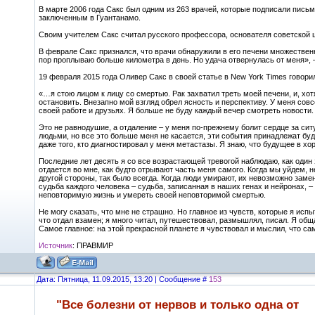
В марте 2006 года Сакс был одним из 263 врачей, которые подписали пис
заключенным в Гуантанамо.
Своим учителем Сакс считал русского профессора, основателя советской
В феврале Сакс признался, что врачи обнаружили в его печени множествен
пор проплываю больше километра в день. Но удача отвернулась от меня»,
19 февраля 2015 года Оливер Сакс в своей статье в New York Times говорил
«…я стою лицом к лицу со смертью. Рак захватил треть моей печени, и, хо
остановить. Внезапно мой взгляд обрел ясность и перспективу. У меня сов
своей работе и друзьях. Я больше не буду каждый вечер смотреть новости.
Это не равнодушие, а отдаление – у меня по-прежнему болит сердце за си
людьми, но все это больше меня не касается, эти события принадлежат б
даже того, кто диагностировал у меня метастазы. Я знаю, что будущее в хо
Последние лет десять я со все возрастающей тревогой наблюдаю, как один 
отдается во мне, как будто отрывают часть меня самого. Когда мы уйдем, не
другой стороны, так было всегда. Когда люди умирают, их невозможно замен
судьба каждого человека – судьба, записанная в наших генах и нейронах, 
неповторимую жизнь и умереть своей неповторимой смертью.
Не могу сказать, что мне не страшно. Но главное из чувств, которые я исп
что отдал взамен; я много читал, путешествовал, размышлял, писал. Я об
Самое главное: на этой прекрасной планете я чувствовал и мыслил, что с
Источник
: ПРАВМИР
Дата: Пятница, 11.09.2015, 13:20 | Сообщение #
153
"Все болезни от нервов и только одна от