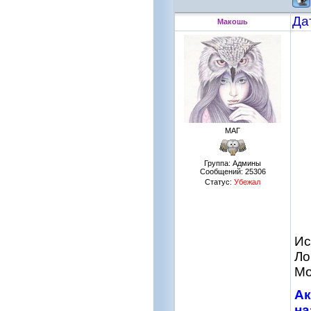
Да
Макошь
МАГ
Группа: Админы
Сообщений:
25306
Статус:
Убежал
Ис
Ло
Мо
Ак
на