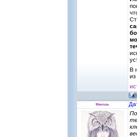
по
чт
Ст
са
бо
мо
те
ис
ус
В 
из
ис
Да
Макошь
По
те
кл
ве