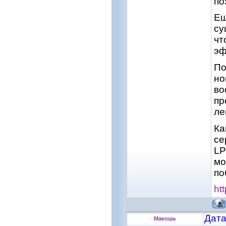
по
Ещ
су
чт
эф
По
но
во
пр
ле
Ка
се
LP
мо
по
ht
Дата
Макошь