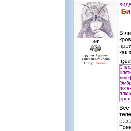
вид
Би
В ли
кров
МАГ
прои
как 
Группа: Админы
Сообщений:
25306
Quo
Статус:
Убежал
Ство
Клет
дифф
Эмбр
поте
плюр
орга
Все
тепе
раз
Тре