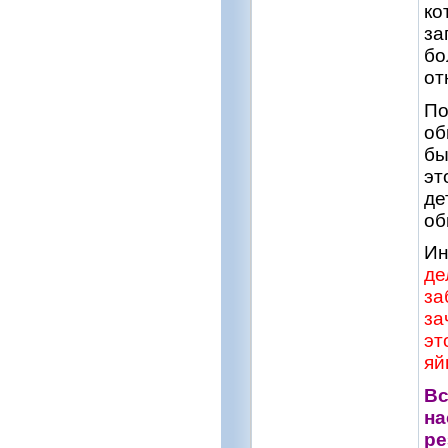
ко
за
бо
от
По
об
бы
эт
де
об
Ин
де
за
за
эт
яй
Вс
на
ре