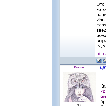
Это 
кот
паци
Изв
сло
введ
рожд
выра
сдел
http
Да
Макошь
Ка
ко
би
бр
МАГ