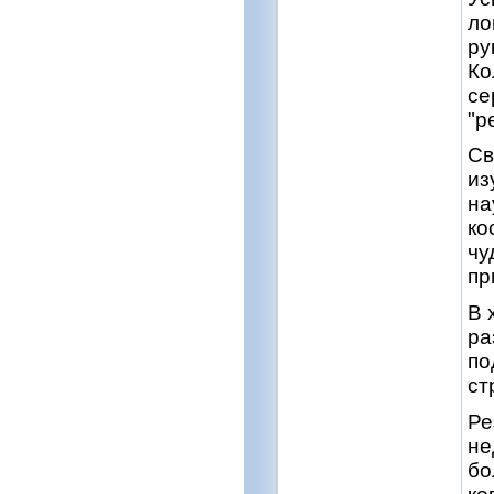
ло
ру
Ко
се
"р
Св
из
на
ко
чу
пр
В 
ра
по
ст
Ре
не
бо