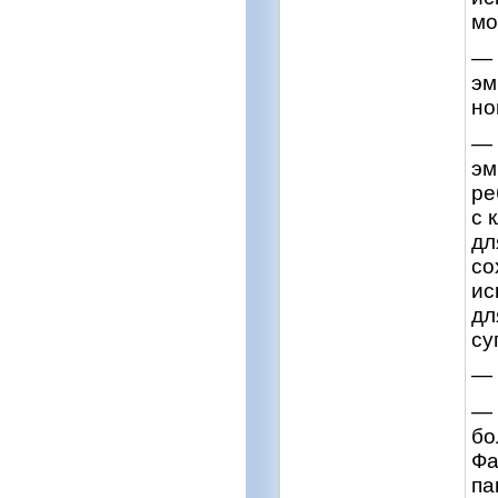
мо
— 
эм
но
— 
эм
ре
с 
дл
со
ис
дл
су
— 
— 
бо
Фа
па