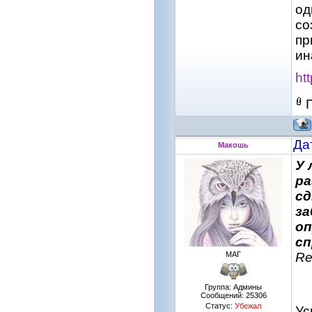
од
со
пр
ин
ht
Да
Макошь
У 
ра
сд
за
оп
сп
МАГ
Re
Группа: Админы
Сообщений:
25306
Статус:
Убежал
Ус