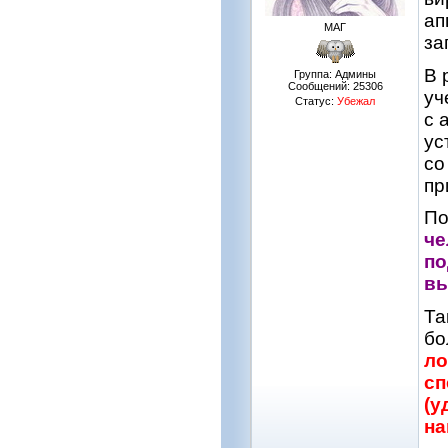
ап
МАГ
за
В 
Группа: Админы
Сообщений:
25306
уч
Статус:
Убежал
с 
ус
со
пр
По
че
по
вы
Та
бо
ло
сп
(у
на