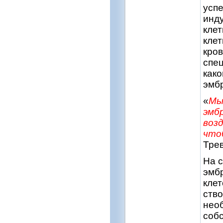
успе
инд
клет
клет
кров
спец
како
эмб
«
Мы
эмбр
воз
что
Трев
На с
эмб
клет
ство
необ
собс