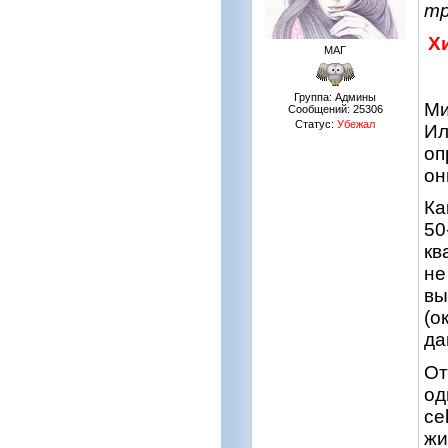
тр
Х
МАГ
Группа: Админы
Ми
Сообщений:
25306
Статус:
Убежал
Ил
оп
он
Ка
50
кв
не
вы
(о
да
От
од
ce
жи