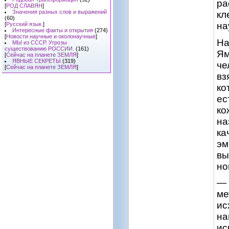
ра
[
РОД СЛАВЯН
]
Значения разных слов и выражений
кл
(60)
на
[
Русский язык.
]
Интересные факты и открытия
(274)
[
Новости научные и околонаучные
]
На
МЫ из СССР. Угрозы
существованию РОССИИ.
(161)
Ям
[
Сейчас на планете ЗЕМЛЯ
]
ЯВНЫЕ СЕКРЕТЫ
(319)
че
[
Сейчас на планете ЗЕМЛЯ
]
вз
ко
ес
ко
на
ка
эм
вы
но
— 
ме
ис
на
ис