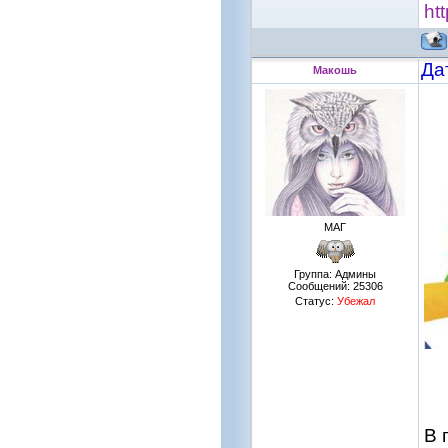
ht
Да
Макошь
МАГ
Группа: Админы
Сообщений:
25306
Статус:
Убежал
В 