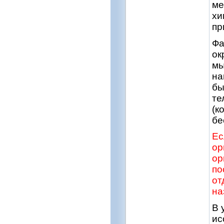
ме
хи
пр
Фа
ок
мы
на
бы
те
(к
бе
Ес
ор
ор
по
от
на
В 
ис