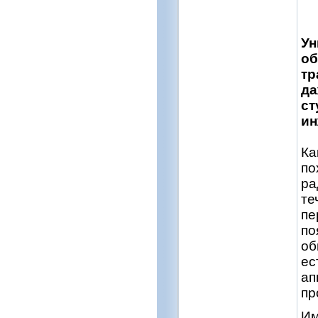
Ун
об
тр
да
ст
ин
Ка
по
ра
те
пе
по
об
ес
ап
пр
Им