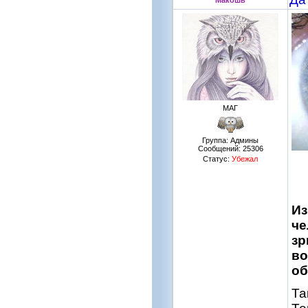
Макошь
МАГ
Группа: Админы
Сообщений:
25306
Статус:
Убежал
Из
че
зр
во
об
Та