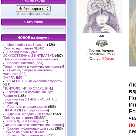
Форма входа
Войти через uID
Старая форма входа
Статистика
МАГ
НОВОЕ на форуме
Мир и войны на Земле ...
(426)
[
Сейчас на планете ЗЕМЛЯ
]
Группа: Админы
Повседневный быт.
Сообщений:
25306
ИСКУССТВЕННЫЙ ИНТЕЛЛЕКТ.
(467)
Статус:
Убежал
[
Новости научные и околонаучные
]
Новости Космоса
(364)
[
Галактические и космические новости
]
О жизни, смерти и квантовой
механике
(122)
[
ЗА ГРАНЬЮ
]
СТАРОСТЬ и психология старости
Лю
(418)
[
ПСИХОЛОГИЯ. О СТАРЕНИИ.
]
вз
Лжеучения и ловушки на Пути
Развития
(168)
По
[
Космическая ЭТИКА и РАЗВИТИЕ
человека
]
Ин
Прогнозы и предсказания
(606)
Ро
[
ПРОГНОЗЫ и предсказания
]
Украина. Майдан и не только
(632)
че
[
Сейчас на планете ЗЕМЛЯ
]
Все о Луне и Солнце
(687)
по
[
Галактические и космические новости
]
Важная информация для всех
(363)
се
[
Сейчас на планете ЗЕМЛЯ
]
Родовая Трансформация
(92)