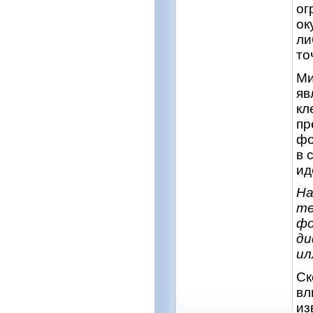
ог
ок
ли
то
Ми
яв
кл
пр
фо
в 
ид
На
те
фо
ди
ил
Ск
вл
из