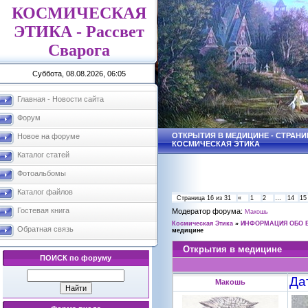
КОСМИЧЕСКАЯ
ЭТИКА - Рассвет
Сварога
Суббота, 08.08.2026, 06:05
Главная - Новости сайта
Форум
ОТКРЫТИЯ В МЕДИЦИНЕ - СТРАНИЦ
Новое на форуме
КОСМИЧЕСКАЯ ЭТИКА
Каталог статей
Фотоальбомы
Каталог файлов
Страница
16
из
31
«
1
2
…
14
15
Гостевая книга
Модератор форума:
Макошь
Космическая Этика
»
ИНФОРМАЦИЯ ОБО 
Обратная связь
медицине
Открытия в медицине
ПОИСК по форуму
Да
Макошь