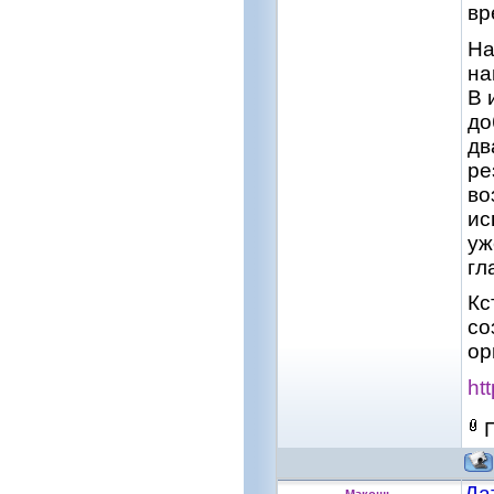
вр
На
на
В 
до
дв
ре
во
ис
уж
гл
Кс
со
ор
htt
Да