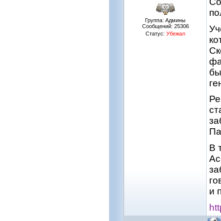
Co
по
Группа: Админы
Сообщений:
25306
Уч
Статус:
Убежал
ко
Ск
фа
бы
ге
Ре
ст
за
Па
В 
Ас
за
го
и 
ht