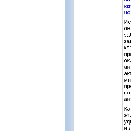
ко
но
Ис
он
за
за
кл
пр
ок
ан
ак
ми
пр
со
ан
Ка
эт
уд
и 