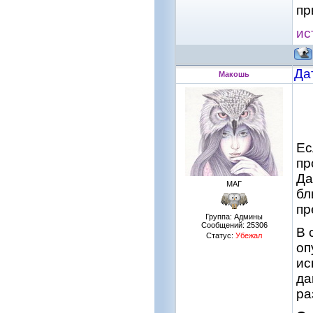
пр
ис
Да
Макошь
Ес
пр
Да
МАГ
бл
пр
Группа: Админы
Сообщений:
25306
В 
Статус:
Убежал
оп
ис
да
ра