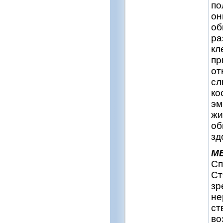
по
он
об
ра
кл
пр
от
сл
ко
эм
жи
об
зд
М
Сп
Ст
зр
не
ст
во