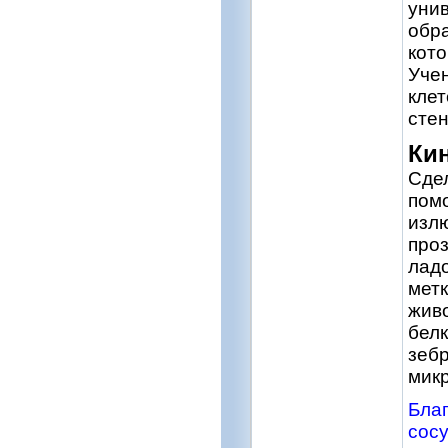
унив
обра
кото
Учен
клет
стен
Ки
Сде
помо
излю
проз
лад
метк
живо
белк
зеб
микр
Благ
сос