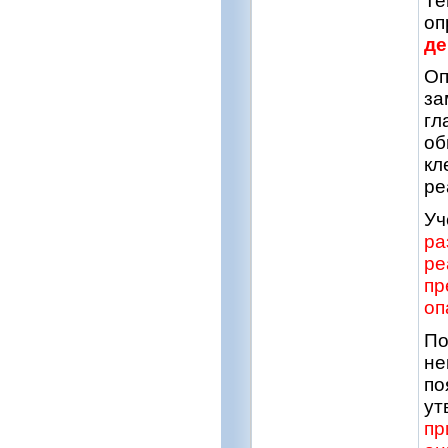
Те
оп
де
Оп
за
гл
об
кл
ре
Уч
ра
ре
пр
оп
По
не
по
ут
пр