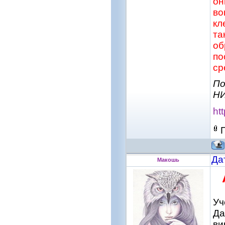
он
во
кл
та
об
по
ср
По
НИ
ht
Да
Макошь
Уч
Да
ви