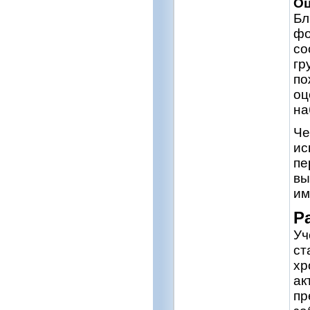
Оц
Бл
фо
со
гр
по
оц
на
Че
ис
пе
вы
им
Р
Уч
ст
хр
ак
пр