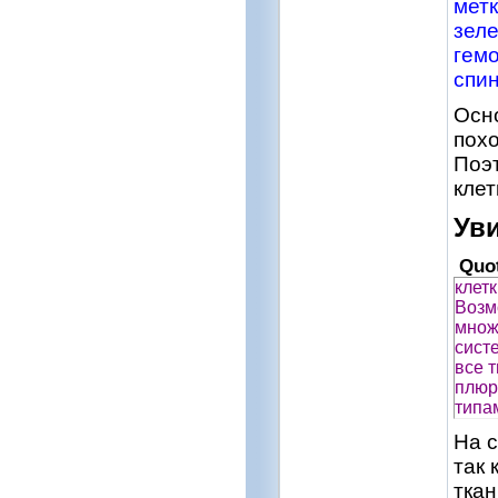
метк
зеле
гемо
спи
Осн
похо
Поэт
клет
Ув
Quo
клет
Возм
множ
сист
все 
плюр
типа
На 
так 
тка