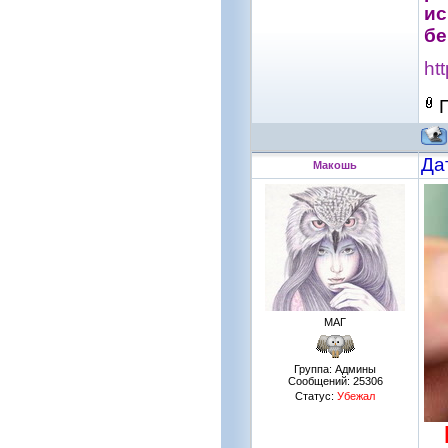
ис
бе
ht
Да
Макошь
МАГ
Группа: Админы
Сообщений:
25306
Статус:
Убежал