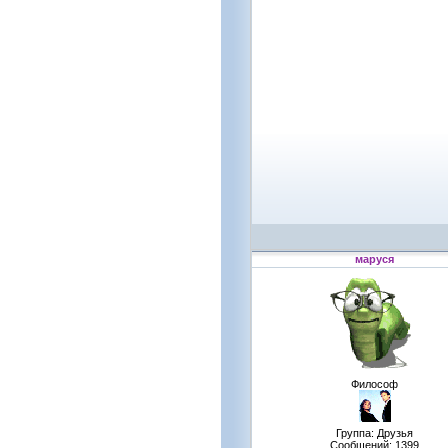
маруся
Философ
Группа: Друзья
Сообщений:
1399