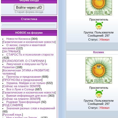
Форма входа
Войти через uID
Старая форма входа
Статистика
Просветитель
Группа: Пользователи
НОВОЕ на форуме
Сообщений:
297
Новости Космоса
(364)
Статус:
Убежал
[
Галактические и космические новости
]
О жизни, смерти и квантовой
механике
(122)
[
ЗА ГРАНЬЮ
]
Космик
СТАРОСТЬ и психология старости
(418)
[
ПСИХОЛОГИЯ. О СТАРЕНИИ.
]
Лжеучения и ловушки на Пути
Развития
(168)
[
Космическая ЭТИКА и РАЗВИТИЕ
человека
]
Прогнозы и предсказания
(606)
[
ПРОГНОЗЫ и предсказания
]
Украина. Майдан и не только
(632)
[
Сейчас на планете ЗЕМЛЯ
]
Просветитель
Все о Луне и Солнце
(687)
[
Галактические и космические новости
]
Важная информация для всех
(363)
[
Сейчас на планете ЗЕМЛЯ
]
Группа: Пользователи
Родовая Трансформация
(92)
Сообщений:
297
[
РОД СЛАВЯН
]
Статус:
Убежал
Значения разных слов и выражений
(60)
[
Русский язык.
]
Мир и войны на Земле ...
(425)