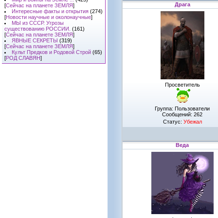
Драга
[
Сейчас на планете ЗЕМЛЯ
]
Интересные факты и открытия
(274)
[
Новости научные и околонаучные
]
МЫ из СССР. Угрозы
существованию РОССИИ.
(161)
[
Сейчас на планете ЗЕМЛЯ
]
ЯВНЫЕ СЕКРЕТЫ
(319)
[
Сейчас на планете ЗЕМЛЯ
]
Культ Предков и Родовой Строй
(65)
[
РОД СЛАВЯН
]
Просветитель
Группа: Пользователи
Сообщений:
262
Статус:
Убежал
Веда