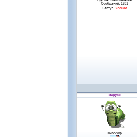
Сообщений:
1281
Статус:
Убежал
маруся
Философ