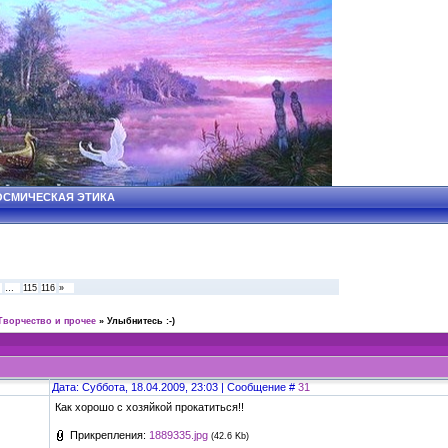
 КОСМИЧЕСКАЯ ЭТИКА
…
115
116
»
Творчество и прочее
»
Улыбнитесь :-)
Дата: Суббота, 18.04.2009, 23:03 | Сообщение #
31
Как хорошо с хозяйкой прокатиться!!
Прикрепления:
1889335.jpg
(42.6 Kb)