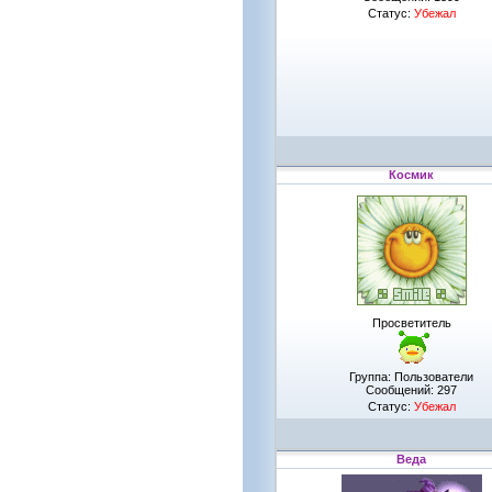
Статус:
Убежал
Космик
Просветитель
Группа: Пользователи
Сообщений:
297
Статус:
Убежал
Веда