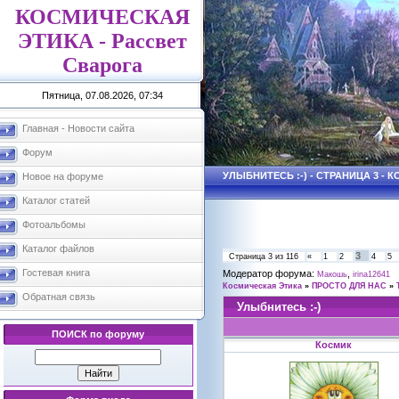
КОСМИЧЕСКАЯ
ЭТИКА - Рассвет
Сварога
Пятница, 07.08.2026, 07:34
Главная - Новости сайта
Форум
УЛЫБНИТЕСЬ :-) - СТРАНИЦА 3 -
Новое на форуме
Каталог статей
Фотоальбомы
Каталог файлов
3
Страница
3
из
116
«
1
2
4
5
Гостевая книга
Модератор форума:
,
Макошь
irina12641
Космическая Этика
»
ПРОСТО ДЛЯ НАС
»
Обратная связь
Улыбнитесь :-)
ПОИСК по форуму
Космик