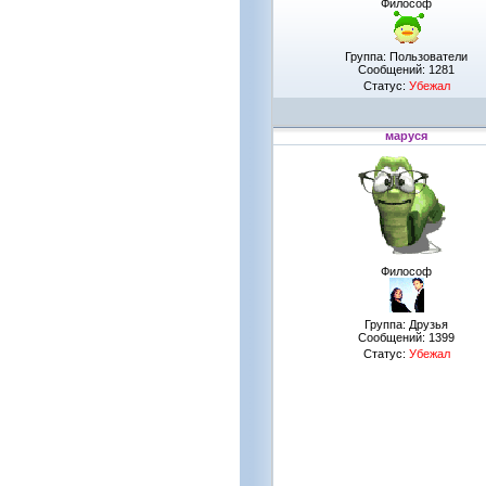
Философ
Группа: Пользователи
Сообщений:
1281
Статус:
Убежал
маруся
Философ
Группа: Друзья
Сообщений:
1399
Статус:
Убежал