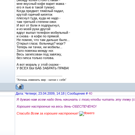
мне вкусный кофе варит мама -
его я пью в такой туман).
Когда предмет тяжёлый падал,
крутой горячий кипяток
плеснул туда, куда не надо -
там третьей степени ожог.
И вот от боли я подпрыгнул,
и из моей руки другой
вдруг выпал телефон мобильный -
и снова - в кофе по прямой.
Не помню, что там дальше было...
Открыл глаза: больница? морг?
Теперь ни тачки, ни мобилы...
Зато повязка между ног.
Весь загипсован под завязку,
без гипса только голова.
А вот мораль у этой сказки -
У ВСЕХ БЫ БАБ ЗАБРАТЬ ПРАВА!
“Хочешь изменить мир - начни с себя”
Дата: Четверг, 23.04.2009, 14:18 | Сообщение #
40
Я думаю нам всем надо день начинать с того,чтобы читать эту тему (
Хорошее настроение на весь день-ОБЕСПЕЧЕНО!
Спасибо Всем за хорошее настроение!